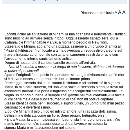
A
A
A
Dimensione del testo
Eccomi vicino all’abitazione di Miriam, la mia fidanzata e nonostante il traffico,
sono riuscito ad arrivare senza intoppi. Oggi, essendo sabato sera, qui a
Catania, c’è l’immancabile via vai, a momenti peggio di New York.
Stasera io e Miriam, abbiamo una pizzata assieme a un gruppo di amici al
“Pizza & Filibustieri”, un locale a tema ovverosia un suggestivo galeone sul
mare attraccato ad un pontile con tanto di camerieri vestiti da pirati e con
l’arredamento interno squisitamente antico.
Degno di nota anche il curioso cartello esposto all’entrata:
--- Non si fa credito a nessuno, si prega di non insistere, altrimenti vi daremo
in pasto ai pescecani! ---
A parte l’originalità del posto in questione, si mangia divinamente, tant’è che
si è rilevato necessario prenotare due settimane prima.
Parcheggio, scendo dall’auto, suono il citofono e ad aprirmi c’è la signora
Maria, la mia cara suocera, ed una volta salito al secondo piano, la trovo ad
attendermi davanti alla porta d’ingresso ad accogliermi affettuosamente. Le
voglio un mondo di bene, è sempre così gentile nei miei confronti. Alla faccia
di chi parla male delle suocere, meglio di così non mi poteva capitare.
Stessa identica cosa per il suocero, il signor Silvio, un uomo tutto d’un pezzo,
carismatico e divertentissimo.
E poi c’è Miriam, il mio unico ed infinito amore, una ragazza dolcissima,
bellissima e delicata come un fiore. Sono proprio fortunato, eh sì!
«Entra Mattia, la tua principessa è in bagno, sta finendo di prepararsi. Mio
marito invece non c’è, stasera esce tardi dal lavoro.» mi spiega la
signora Maria e mi fa accomodare nel salone.