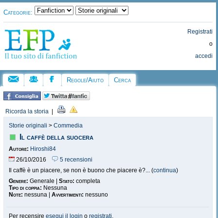
Categorie:
Registrati
o
accedi
Regole/Aiuto
Cerca
Ricorda la storia
|
Storie originali
>
Commedia
Il caffè della suocera
Autore:
Hiroshi84
26/10/2016
5 recensioni
Il caffè è un piacere, se non è buono che piacere è?... (
continua
)
Genere:
Generale |
Stato:
completa
Tipo di coppia:
Nessuna
Note:
nessuna |
Avvertimenti:
nessuno
Per recensire
esegui il login
o
registrati
.