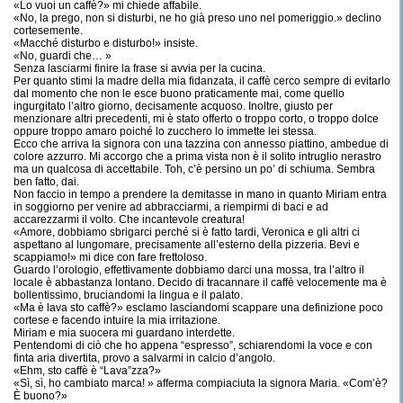
«Lo vuoi un caffè?» mi chiede affabile.
«No, la prego, non si disturbi, ne ho già preso uno nel pomeriggio.» declino
cortesemente.
«Macché disturbo e disturbo!» insiste.
«No, guardi che… »
Senza lasciarmi finire la frase si avvia per la cucina.
Per quanto stimi la madre della mia fidanzata, il caffè cerco sempre di evitarlo
dal momento che non le esce buono praticamente mai, come quello
ingurgitato l’altro giorno, decisamente acquoso. Inoltre, giusto per
menzionare altri precedenti, mi è stato offerto o troppo corto, o troppo dolce
oppure troppo amaro poiché lo zucchero lo immette lei stessa.
Ecco che arriva la signora con una tazzina con annesso piattino, ambedue di
colore azzurro. Mi accorgo che a prima vista non è il solito intruglio nerastro
ma un qualcosa di accettabile. Toh, c’è persino un po’ di schiuma. Sembra
ben fatto, dai.
Non faccio in tempo a prendere la demitasse in mano in quanto Miriam entra
in soggiorno per venire ad abbracciarmi, a riempirmi di baci e ad
accarezzarmi il volto. Che incantevole creatura!
«Amore, dobbiamo sbrigarci perché si è fatto tardi, Veronica e gli altri ci
aspettano al lungomare, precisamente all’esterno della pizzeria. Bevi e
scappiamo!» mi dice con fare frettoloso.
Guardo l’orologio, effettivamente dobbiamo darci una mossa, tra l’altro il
locale è abbastanza lontano. Decido di tracannare il caffè velocemente ma è
bollentissimo, bruciandomi la lingua e il palato.
«Ma è lava sto caffè?» esclamo lasciandomi scappare una definizione poco
cortese e facendo intuire la mia irritazione.
Miriam e mia suocera mi guardano interdette.
Pentendomi di ciò che ho appena “espresso”, schiarendomi la voce e con
finta aria divertita, provo a salvarmi in calcio d’angolo.
«Ehm, sto caffè è “Lava”zza?»
«Sì, sì, ho cambiato marca! » afferma compiaciuta la signora Maria. «Com’è?
È buono?»