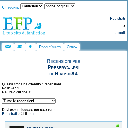
Categorie:
Registrati
o
accedi
Regole/Aiuto
Cerca
Recensioni per
Preserva...rsi
di
Hiroshi84
Questa storia ha ottenuto 4 recensioni.
Positive : 4
Neutre o critiche: 0
Devi essere loggato per recensire.
Registrati
o fai il
login
.