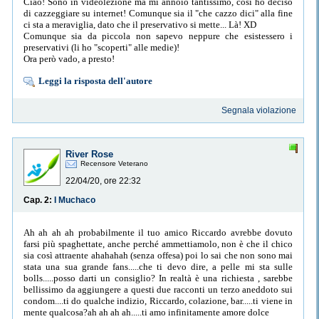
Ciao! Sono in videolezione ma mi annoio tantissimo, così ho deciso
di cazzeggiare su internet! Comunque sia il "che cazzo dici" alla fine
ci sta a meraviglia, dato che il preservativo si mette... Là! XD
Comunque sia da piccola non sapevo neppure che esistessero i
preservativi (li ho "scoperti" alle medie)!
Ora però vado, a presto!
Leggi la risposta dell'autore
Segnala violazione
River Rose
Recensore Veterano
22/04/20, ore 22:32
Cap. 2:
I Muchaco
Ah ah ah ah probabilmente il tuo amico Riccardo avrebbe dovuto
farsi più spaghettate, anche perché ammettiamolo, non è che il chico
sia così attraente ahahahah (senza offesa) poi lo sai che non sono mai
stata una sua grande fans.....che ti devo dire, a pelle mi sta sulle
bolls.....posso darti un consiglio? In realtà è una richiesta , sarebbe
bellissimo da aggiungere a questi due racconti un terzo aneddoto sui
condom....ti do qualche indizio, Riccardo, colazione, bar.....ti viene in
mente qualcosa?ah ah ah ah.....ti amo infinitamente amore dolce