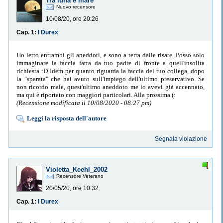
Tra luna e mare
Nuovo recensore
10/08/20, ore 20:26
Cap. 1:
I Durex
Ho letto entrambi gli aneddoti, e sono a terra dalle risate. Posso solo
immaginare la faccia fatta da tuo padre di fronte a quell'insolita
richiesta :D Idem per quanto riguarda la faccia del tuo collega, dopo
la "sparata" che hai avuto sull'impiego dell'ultimo preservativo. Se
non ricordo male, quest'ultimo aneddoto me lo avevi già accennato,
ma qui è riportato con maggiori particolari. Alla prossima (:
(Recensione modificata il 10/08/2020 - 08:27 pm)
Leggi la risposta dell'autore
Segnala violazione
Violetta_Keehl_2002
Recensore Veterano
20/05/20, ore 10:32
Cap. 1:
I Durex