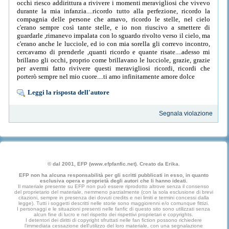
occhi riesco addirittura a rivivere i momenti meravigliosi che vivevo
durante la mia infanzia....ricordo tutto alla perfezione, ricordo la
compagnia delle persone che amavo, ricordo le stelle, nel cielo
c'erano sempre così tante stelle, e io non riuscivo a smettere di
guardarle ,rimanevo impalata con lo sguardo rivolto verso il cielo, ma
c'erano anche le lucciole, ed io con mia sorella gli correvo incontro,
cercavamo di prenderle ,quanti ricordo e quante risate....adesso mi
brillano gli occhi, proprio come brillavano le lucciole, grazie, grazie
per avermi fatto rivivere questi meravigliosi ricordi, ricordi che
porterò sempre nel mio cuore....ti amo infinitamente amore dolce
Leggi la risposta dell'autore
Segnala violazione
© dal 2001, EFP (www.efpfanfic.net). Creato da Erika.
EFP non ha alcuna responsabilità per gli scritti pubblicati in esso, in quanto
esclusiva opera e proprietà degli autori che li hanno ideati.
Il materiale presente su EFP non può essere riprodotto altrove senza il consenso
del proprietario del materiale, nemmeno parzialmente (con la sola esclusione di brevi
citazioni, sempre in presenza dei dovuti credits e nei limiti e termini concessi dalla
legge). Tutti i soggetti descritti nelle storie sono maggiorenni e/o comunque fittizi.
I personaggi e le situazioni presenti nelle fanfic di questo sito sono utilizzati senza
alcun fine di lucro e nel rispetto dei rispettivi proprietari e copyrights.
I detentori dei diritti di copyright sfruttati nelle fan fiction possono richiedere
l'immediata cessazione dell'utilizzo del loro materiale, con una segnalazione