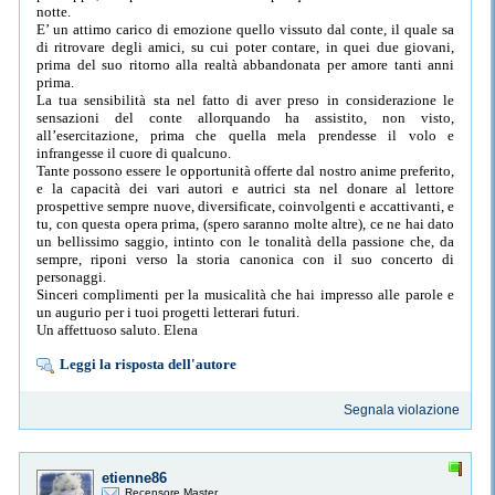
notte.
E’ un attimo carico di emozione quello vissuto dal conte, il quale sa
di ritrovare degli amici, su cui poter contare, in quei due giovani,
prima del suo ritorno alla realtà abbandonata per amore tanti anni
prima.
La tua sensibilità sta nel fatto di aver preso in considerazione le
sensazioni del conte allorquando ha assistito, non visto,
all’esercitazione, prima che quella mela prendesse il volo e
infrangesse il cuore di qualcuno.
Tante possono essere le opportunità offerte dal nostro anime preferito,
e la capacità dei vari autori e autrici sta nel donare al lettore
prospettive sempre nuove, diversificate, coinvolgenti e accattivanti, e
tu, con questa opera prima, (spero saranno molte altre), ce ne hai dato
un bellissimo saggio, intinto con le tonalità della passione che, da
sempre, riponi verso la storia canonica con il suo concerto di
personaggi.
Sinceri complimenti per la musicalità che hai impresso alle parole e
un augurio per i tuoi progetti letterari futuri.
Un affettuoso saluto. Elena
Leggi la risposta dell'autore
Segnala violazione
etienne86
Recensore Master