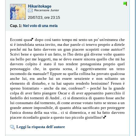
Hikaritokage
Recensore Junior
20/07/23, ore 23:15
Cap. 1:
Nel volo di una mela
Eccomi qua💕 dopo così tanto tempo mi sento un po' un'estranea che
si è intrufolata senza invito, ma due parole ci tenevo proprio a dirtele
perché mi ha fatto davvero un gran piacere scoprirti come autrice!!
Scrivi bene e questo è un fatto, te l'ho detto già diverse volte quanto
sia bello per me leggerti, ma se devo essere sincera quello che mi ha
davvero colpito è stato il tuo rendere protagonista proprio quel
personaggio che, in questa scena, è oggettivamente un terzo
incomodo da manuale!! Eppure su quella collina ha provato qualcosa
anche lui, era anche lui un essere senziente e non soltanto un
elemento di disturbo, e tu hai saputo renderlo benissimo! Fersen è
spesso bistrattato - anche da me, confesso!! - perché ha la grande
colpa di aver fatto piangere Oscar e di aver appesantito parecchio il
fardello dei tormenti di André... ci si dimentica di quanto fosse anche
lui consumato dal tormento, di come avesse votato tutto se stesso a un
grande amore impossibile, di quanto abbia sacrificato per proteggere
l'unica donna della sua vita... ci si dimentica, e mi ha fatto davvero
piacere ricordarlo grazie a questo tuo piccolo gioiellino!💕
Leggi la risposta dell'autore