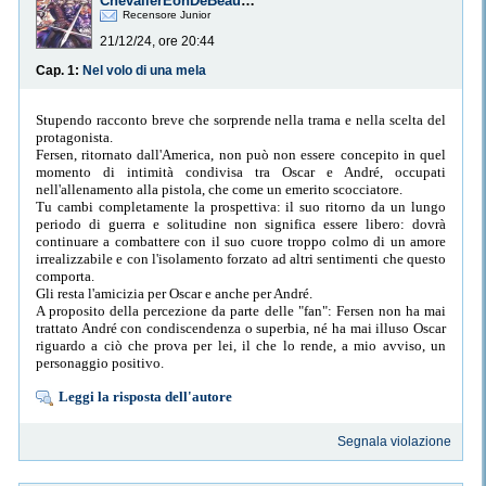
ChevalierEonDeBeaumont
Recensore Junior
21/12/24, ore 20:44
Cap. 1:
Nel volo di una mela
Stupendo racconto breve che sorprende nella trama e nella scelta del
protagonista.
Fersen, ritornato dall'America, non può non essere concepito in quel
momento di intimità condivisa tra Oscar e André, occupati
nell'allenamento alla pistola, che come un emerito scocciatore.
Tu cambi completamente la prospettiva: il suo ritorno da un lungo
periodo di guerra e solitudine non significa essere libero: dovrà
continuare a combattere con il suo cuore troppo colmo di un amore
irrealizzabile e con l'isolamento forzato ad altri sentimenti che questo
comporta.
Gli resta l'amicizia per Oscar e anche per André.
A proposito della percezione da parte delle "fan": Fersen non ha mai
trattato André con condiscendenza o superbia, né ha mai illuso Oscar
riguardo a ciò che prova per lei, il che lo rende, a mio avviso, un
personaggio positivo.
Leggi la risposta dell'autore
Segnala violazione