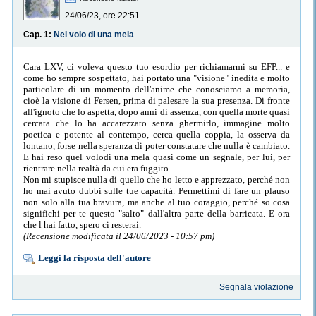
24/06/23, ore 22:51
Cap. 1:
Nel volo di una mela
Cara LXV, ci voleva questo tuo esordio per richiamarmi su EFP... e
come ho sempre sospettato, hai portato una "visione" inedita e molto
particolare di un momento dell'anime che conosciamo a memoria,
cioè la visione di Fersen, prima di palesare la sua presenza. Di fronte
all'ignoto che lo aspetta, dopo anni di assenza, con quella morte quasi
cercata che lo ha accarezzato senza ghermirlo, immagine molto
poetica e potente al contempo, cerca quella coppia, la osserva da
lontano, forse nella speranza di poter constatare che nulla è cambiato.
E hai reso quel volodi una mela quasi come un segnale, per lui, per
rientrare nella realtà da cui era fuggito.
Non mi stupisce nulla di quello che ho letto e apprezzato, perché non
ho mai avuto dubbi sulle tue capacità. Permettimi di fare un plauso
non solo alla tua bravura, ma anche al tuo coraggio, perché so cosa
significhi per te questo "salto" dall'altra parte della barricata. E ora
che l hai fatto, spero ci resterai.
(Recensione modificata il 24/06/2023 - 10:57 pm)
Leggi la risposta dell'autore
Segnala violazione