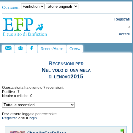
Categorie:
Registrati
o
accedi
Regole/Aiuto
Cerca
Recensioni per
Nel volo di una mela
di
lenovo2015
Questa storia ha ottenuto 7 recensioni.
Positive : 7
Neutre o critiche: 0
Devi essere loggato per recensire.
Registrati
o fai il
login
.