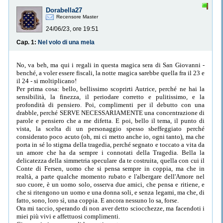
Dorabella27
Recensore Master
24/06/23, ore 19:51
Cap. 1:
Nel volo di una mela
No, va beh, ma qui i regali in questa magica sera di San Giovanni -
benché, a voler essere fiscali, la notte magica sarebbe quella fra il 23 e
il 24 - si moltiplicano!
Per prima cosa: bello, bellissimo scoprirti Autrice, perché ne hai la
sensibilità, la finezza, il periodare corretto e pulitissimo, e la
profondità di pensiero. Poi, complimenti per il debutto con una
drabble, perché SERVE NECESSARIAMENTE una concentrazione di
parole e pensiero che a me difetta. E poi, bello il tema, il punto di
vista, la scelta di un personaggio spesso sbeffeggiato perché
considerato poco acuto (oh, mi ci metto anche io, ogni tanto), ma che
porta in sé lo stigma della tragedia, perché segnato e toccato a vita da
un amore che ha da sempre i connotati della Tragedia. Bella la
delicatezza della simmetria speculare da te costruita, quella con cui il
Conte di Fersen, uomo che si pensa sempre in coppia, ma che in
realtà, a parte qualche momento rubato e l'albergare dell'Amore nel
suo cuore, è un uomo solo, osserva due amici, che pensa e ritiene, e
che si ritengono un uomo e una donna soli, e senza legami, ma che, di
fatto, sono, loro sì, una coppia. E ancora nessuno lo sa, forse.
Ora mi taccio, sperando di non aver detto sciocchezze, ma facendoti i
miei più vivi e affettuosi complimenti.