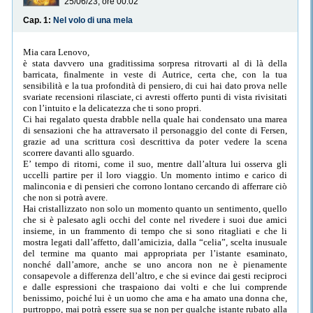
25/06/23, ore 00:02
Cap. 1:
Nel volo di una mela
Mia cara Lenovo,
è stata davvero una graditissima sorpresa ritrovarti al di là della
barricata, finalmente in veste di Autrice, certa che, con la tua
sensibilità e la tua profondità di pensiero, di cui hai dato prova nelle
svariate recensioni rilasciate, ci avresti offerto punti di vista rivisitati
con l’intuito e la delicatezza che ti sono propri.
Ci hai regalato questa drabble nella quale hai condensato una marea
di sensazioni che ha attraversato il personaggio del conte di Fersen,
grazie ad una scrittura così descrittiva da poter vedere la scena
scorrere davanti allo sguardo.
E’ tempo di ritorni, come il suo, mentre dall’altura lui osserva gli
uccelli partire per il loro viaggio. Un momento intimo e carico di
malinconia e di pensieri che corrono lontano cercando di afferrare ciò
che non si potrà avere.
Hai cristallizzato non solo un momento quanto un sentimento, quello
che si è palesato agli occhi del conte nel rivedere i suoi due amici
insieme, in un frammento di tempo che si sono ritagliati e che li
mostra legati dall’affetto, dall’amicizia, dalla “celia”, scelta inusuale
del termine ma quanto mai appropriata per l’istante esaminato,
nonché dall’amore, anche se uno ancora non ne è pienamente
consapevole a differenza dell’altro, e che si evince dai gesti reciproci
e dalle espressioni che traspaiono dai volti e che lui comprende
benissimo, poiché lui è un uomo che ama e ha amato una donna che,
purtroppo, mai potrà essere sua se non per qualche istante rubato alla