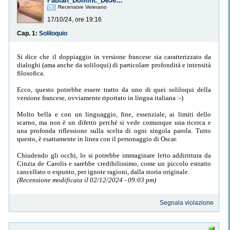
Fabian_Dominc_DeJenisse
Recensore Veterano
17/10/24, ore 19:16
Cap. 1:
Soliloquio
Si dice che il doppiaggio in versione francese sia caratterizzato da
dialoghi (ama anche da soliloqui) di particolare profondità e intensità
filosofica.
Ecco, questo potrebbe essere tratto da uno di quei soliloqui della
versione francese, ovviamente riportato in lingua italiana :-)
Molto bella e con un linguaggio, fine, essenziale, ai limiti dello
scarno, ma non è un difetto perché si vede comunque una ricerca e
una profonda riflessione sulla scelta di ogni singola parola. Tutto
questo, è esattamente in linea con il personaggio di Oscar.
Chiudendo gli occhi, lo si potrebbe immaginare letto addirittura da
Cinzia de Carolis e sarebbe credibilissimo, come un piccolo estratto
cancellato o espunto, per ignote ragioni, dalla storia originale.
(Recensione modificata il 02/12/2024 - 09:03 pm)
Segnala violazione