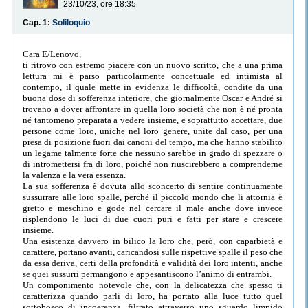
23/10/23, ore 18:35
Cap. 1:
Soliloquio
Cara E/Lenovo,
ti ritrovo con estremo piacere con un nuovo scritto, che a una prima
lettura mi è parso particolarmente concettuale ed intimista al
contempo, il quale mette in evidenza le difficoltà, condite da una
buona dose di sofferenza interiore, che giornalmente Oscar e André si
trovano a dover affrontare in quella loro società che non è né pronta
né tantomeno preparata a vedere insieme, e soprattutto accettare, due
persone come loro, uniche nel loro genere, unite dal caso, per una
presa di posizione fuori dai canoni del tempo, ma che hanno stabilito
un legame talmente forte che nessuno sarebbe in grado di spezzare o
di intromettersi fra di loro, poiché non riuscirebbero a comprenderne
la valenza e la vera essenza.
La sua sofferenza è dovuta allo sconcerto di sentire continuamente
sussurrare alle loro spalle, perché il piccolo mondo che li attornia è
gretto e meschino e gode nel cercare il male anche dove invece
risplendono le luci di due cuori puri e fatti per stare e crescere
insieme.
Una esistenza davvero in bilico la loro che, però, con caparbietà e
carattere, portano avanti, caricandosi sulle rispettive spalle il peso che
da essa deriva, certi della profondità e validità dei loro intenti, anche
se quei sussurri permangono e appesantiscono l’animo di entrambi.
Un componimento notevole che, con la delicatezza che spesso ti
caratterizza quando parli di loro, ha portato alla luce tutto quel
sottobosco di incoerenza, filtrato attraverso uno sguardo limpido