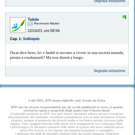
Segnala violazione
Tetide
Recensore Master
22/10/23, ore 08:58
Cap. 1:
Soliloquio
Oscar dice bene, lei e André si trovano a vivere in una società assurda,
pronta a condannarli! Ma non durerà a lungo..
Segnala violazione
© dal 2001, EFP (www.efpfanfic.net). Creato da Erika.
EFP non ha alcuna responsabilità per gli scritti pubblicati in esso, in quanto
esclusiva opera e proprietà degli autori che li hanno ideati.
Il materiale presente su EFP non può essere riprodotto altrove senza il consenso
del proprietario del materiale, nemmeno parzialmente (con la sola esclusione di brevi
citazioni, sempre in presenza dei dovuti credits e nei limiti e termini concessi dalla
legge). Tutti i soggetti descritti nelle storie sono maggiorenni e/o comunque fittizi.
I personaggi e le situazioni presenti nelle fanfic di questo sito sono utilizzati senza
alcun fine di lucro e nel rispetto dei rispettivi proprietari e copyrights.
I detentori dei diritti di copyright sfruttati nelle fan fiction possono richiedere