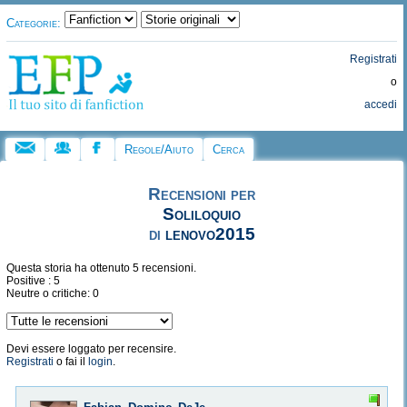
Categorie:
Registrati
o
accedi
Regole/Aiuto
Cerca
Recensioni per
Soliloquio
di
lenovo2015
Questa storia ha ottenuto 5 recensioni.
Positive : 5
Neutre o critiche: 0
Devi essere loggato per recensire.
Registrati
o fai il
login
.