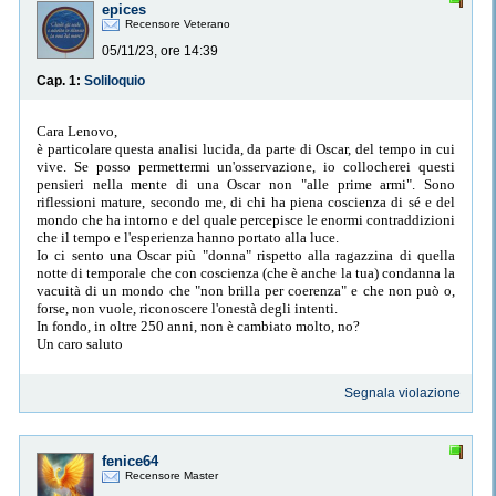
epices
Recensore Veterano
05/11/23, ore 14:39
Cap. 1:
Soliloquio
Cara Lenovo,
è particolare questa analisi lucida, da parte di Oscar, del tempo in cui
vive. Se posso permettermi un'osservazione, io collocherei questi
pensieri nella mente di una Oscar non "alle prime armi". Sono
riflessioni mature, secondo me, di chi ha piena coscienza di sé e del
mondo che ha intorno e del quale percepisce le enormi contraddizioni
che il tempo e l'esperienza hanno portato alla luce.
Io ci sento una Oscar più "donna" rispetto alla ragazzina di quella
notte di temporale che con coscienza (che è anche la tua) condanna la
vacuità di un mondo che "non brilla per coerenza" e che non può o,
forse, non vuole, riconoscere l'onestà degli intenti.
In fondo, in oltre 250 anni, non è cambiato molto, no?
Un caro saluto
Segnala violazione
fenice64
Recensore Master