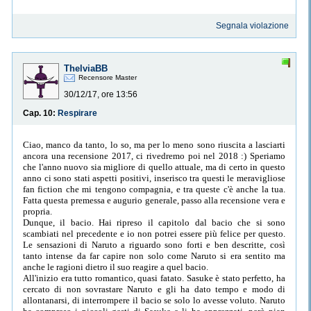
Segnala violazione
ThelviaBB
Recensore Master
30/12/17, ore 13:56
Cap. 10:
Respirare
Ciao, manco da tanto, lo so, ma per lo meno sono riuscita a lasciarti
ancora una recensione 2017, ci rivedremo poi nel 2018 :) Speriamo
che l'anno nuovo sia migliore di quello attuale, ma di certo in questo
anno ci sono stati aspetti positivi, inserisco tra questi le meravigliose
fan fiction che mi tengono compagnia, e tra queste c'è anche la tua.
Fatta questa premessa e augurio generale, passo alla recensione vera e
propria.
Dunque, il bacio. Hai ripreso il capitolo dal bacio che si sono
scambiati nel precedente e io non potrei essere più felice per questo.
Le sensazioni di Naruto a riguardo sono forti e ben descritte, così
tanto intense da far capire non solo come Naruto si era sentito ma
anche le ragioni dietro il suo reagire a quel bacio.
All'inizio era tutto romantico, quasi fatato. Sasuke è stato perfetto, ha
cercato di non sovrastare Naruto e gli ha dato tempo e modo di
allontanarsi, di interrompere il bacio se solo lo avesse voluto. Naruto