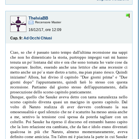
ThelviaBB
Recensore Master
16/12/17, ore 12:09
Cap. 9:
Ad Occhi Chiusi
Ciao, so che è passato tanto tempo dall'ultima recensione ma sappi
che non ho dimenticato la storia, purtroppo impegni vari mi hanno
tenuta un po' lontana dal sito e ora che sono tornata ho varie cose da
recuperare. Inoltre, essendo anche una lettrice che ama recensire ci
metto anche un po' a stare dietro a tutto, ma pian piano riesco. Quindi
iniziamo! Allora, hai diviso il capitolo "Due giorni prima" e "Due
giorni dopo" l'appuntamento, quindi farò lo stesso con questa
recensione. Partiamo dal giorno stesso dell'appuntamento, dalla
prosecuzione dello scorso capitolo praticamente.
Dunque, quello che Sasuke aveva detto con tanta naturalezza nello
scorso capitolo diventa quasi un macigno in questo capitolo. Dal
volto di Naruto realizza di aver davvero confessato la sua
omosessualità e quel silenzio che ne è scaturito ha messo ansia anche
a me, sentivo la tensione così spessa da poterla tagliare con un
coltello. Poi Sasuke ha ripreso il discorso ed entrambi hanno capito
che la loro relazione era cambiata, che da fan e idolo erano diventati
qualcosa in più che Naruto, almeno momentaneamente, aveva
definito come amicizia. Tra l'altro mi è piaciuta la parte in cui Sasuke