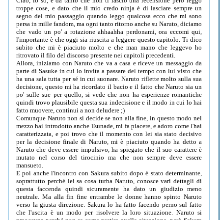
Ciao, lo so, è da tanto che non ti lascio una recensione però leggo
troppe cose, e dato che il mio credo ninja è di lasciare sempre un
segno del mio passaggio quando leggo qualcosa ecco che mi sono
persa in mille fandom, ma ogni tanto ritorno anche su Naruto, diciamo
che vado un po' a rotazione ahhaahha perdonami, ora eccomi qui,
l'importante è che oggi sia riuscita a leggere questo capitolo. Ti dico
subito che mi è piaciuto molto e che man mano che leggevo ho
ritrovato il filo del discorso presente nei capitoli precedenti.
Allora, iniziamo con Naruto che va a casa e riceve un messaggio da
parte di Sasuke in cui lo invita a passare del tempo con lui visto che
ha una sala tutta per sé in cui suonare. Naruto riflette molto sulla sua
decisione, questo mi ha ricordato il bacio e il fatto che Naruto sia un
po' sulle sue per quello, si vede che non ha esperienze romantiche
quindi trovo plausibile questa sua indecisione e il modo in cui lo hai
fatto muovere, continui a non deludere ;)
Comunque Naruto non si decide se non alla fine, in questo modo nel
mezzo hai introdotto anche Tsunade, mi fa piacere, e adoro come l'hai
caratterizzata, e poi trovo che il momento con lei sia stato decisivo
per la decisione finale di Naruto, mi è piaciuto quando ha detto a
Naruto che deve essere impulsivo, ha spiegato che il suo carattere è
mutato nel corso del tirocinio ma che non sempre deve essere
mansueto.
E poi anche l'incontro con Sakura subito dopo è stato determinante,
soprattutto perché lei sa cosa turba Naruto, conosce vari dettagli di
questa faccenda quindi sicuramente ha dato un giudizio meno
neutrale. Ma alla fin fine entrambe le donne hanno spinto Naruto
verso la giusta direzione. Sakura lo ha fatto facendo perno sul fatto
che l'uscita è un modo per risolvere la loro situazione. Naruto si