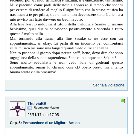
secondo, poi, quando la musica è iniziata, si è emozionato tantissimo.
Mi è piaciuto come parli delle note e apprezzo il tempo che spendi
per cercare di rendere al meglio il significato che la stessa musica ha
trasmesso a te per prima, sicuramente non deve essere stato facile ma a
mio avviso hai fatto davvero un buon lavoro.
Alla fine Naruto indovina il titolo della melodia e Sasuke ci rimane
benissimo, quei due si colpiscono positivamente a vicenda e tutto
questo è molto bello.
Ma, tornando alla trama, alla fine Sasuke se ne esce con un
appuntamento... sì, okay, lui parla di un incontro per confrontarsi
sulla musica ma sono una fangirl quindi vedo oltre ahahahha
Naruto propone il giorno dopo per un caffè, bene, devo dire che sono
orgogliosa della sua intraprendenza *batte un cinque con Sakura*
Sono molto soddisfatta e non vedo l'ora di godermi questo
appuntamento, ormai lo chiamo così xD Spero presto ma intanto
buona serata e alla prossima!
Segnala violazione
ThelviaBB
Recensore Master
26/11/17, ore 17:05
Cap. 5:
Persuasione di un Migliore Amico