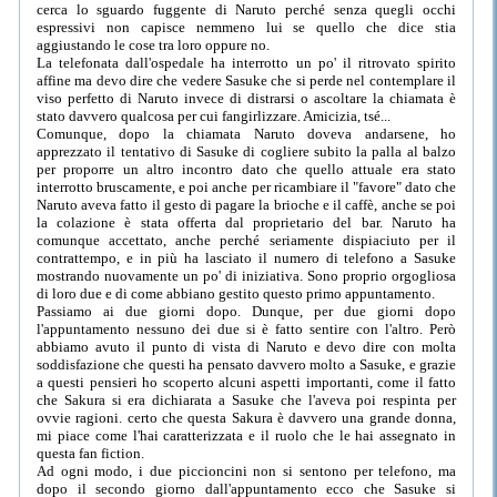
cerca lo sguardo fuggente di Naruto perché senza quegli occhi
espressivi non capisce nemmeno lui se quello che dice stia
aggiustando le cose tra loro oppure no.
La telefonata dall'ospedale ha interrotto un po' il ritrovato spirito
affine ma devo dire che vedere Sasuke che si perde nel contemplare il
viso perfetto di Naruto invece di distrarsi o ascoltare la chiamata è
stato davvero qualcosa per cui fangirlizzare. Amicizia, tsé...
Comunque, dopo la chiamata Naruto doveva andarsene, ho
apprezzato il tentativo di Sasuke di cogliere subito la palla al balzo
per proporre un altro incontro dato che quello attuale era stato
interrotto bruscamente, e poi anche per ricambiare il "favore" dato che
Naruto aveva fatto il gesto di pagare la brioche e il caffè, anche se poi
la colazione è stata offerta dal proprietario del bar. Naruto ha
comunque accettato, anche perché seriamente dispiaciuto per il
contrattempo, e in più ha lasciato il numero di telefono a Sasuke
mostrando nuovamente un po' di iniziativa. Sono proprio orgogliosa
di loro due e di come abbiano gestito questo primo appuntamento.
Passiamo ai due giorni dopo. Dunque, per due giorni dopo
l'appuntamento nessuno dei due si è fatto sentire con l'altro. Però
abbiamo avuto il punto di vista di Naruto e devo dire con molta
soddisfazione che questi ha pensato davvero molto a Sasuke, e grazie
a questi pensieri ho scoperto alcuni aspetti importanti, come il fatto
che Sakura si era dichiarata a Sasuke che l'aveva poi respinta per
ovvie ragioni. certo che questa Sakura è davvero una grande donna,
mi piace come l'hai caratterizzata e il ruolo che le hai assegnato in
questa fan fiction.
Ad ogni modo, i due piccioncini non si sentono per telefono, ma
dopo il secondo giorno dall'appuntamento ecco che Sasuke si