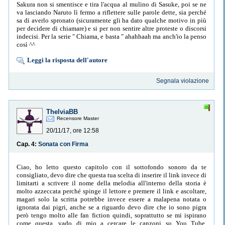
Sakura non si smentisce e tira l'acqua al mulino di Sasuke, poi se ne
va lasciando Naruto lì fermo a riflettere sulle parole dette, sia perché
sa di averlo spronato (sicuramente gli ha dato qualche motivo in più
per decidere di chiamare) e si per non sentire altre proteste o discorsi
indecisi. Per la serie " Chiama, e basta " ahahhaah ma anch'io la penso
così ^^
Leggi la risposta dell'autore
Segnala violazione
ThelviaBB
Recensore Master
20/11/17, ore 12:58
Cap. 4:
Sonata con Firma
Ciao, ho letto questo capitolo con il sottofondo sonoro da te
consigliato, devo dire che questa tua scelta di inserire il link invece di
limitarti a scrivere il nome della melodia all'interno della storia è
molto azzeccata perché spinge il lettore e premere il link e ascoltare,
magari solo la scritta potrebbe invece essere a malapena notata o
ignorata dai pigri, anche se a riguardo devo dire che io sono pigra
però tengo molto alle fan fiction quindi, soprattutto se mi ispirano
come questa, vado di mio a cercare le canzoni su You Tube,