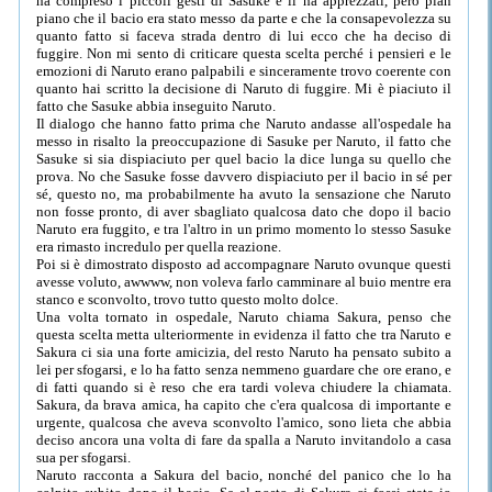
ha compreso i piccoli gesti di Sasuke e li ha apprezzati, però pian
piano che il bacio era stato messo da parte e che la consapevolezza su
quanto fatto si faceva strada dentro di lui ecco che ha deciso di
fuggire. Non mi sento di criticare questa scelta perché i pensieri e le
emozioni di Naruto erano palpabili e sinceramente trovo coerente con
quanto hai scritto la decisione di Naruto di fuggire. Mi è piaciuto il
fatto che Sasuke abbia inseguito Naruto.
Il dialogo che hanno fatto prima che Naruto andasse all'ospedale ha
messo in risalto la preoccupazione di Sasuke per Naruto, il fatto che
Sasuke si sia dispiaciuto per quel bacio la dice lunga su quello che
prova. No che Sasuke fosse davvero dispiaciuto per il bacio in sé per
sé, questo no, ma probabilmente ha avuto la sensazione che Naruto
non fosse pronto, di aver sbagliato qualcosa dato che dopo il bacio
Naruto era fuggito, e tra l'altro in un primo momento lo stesso Sasuke
era rimasto incredulo per quella reazione.
Poi si è dimostrato disposto ad accompagnare Naruto ovunque questi
avesse voluto, awwww, non voleva farlo camminare al buio mentre era
stanco e sconvolto, trovo tutto questo molto dolce.
Una volta tornato in ospedale, Naruto chiama Sakura, penso che
questa scelta metta ulteriormente in evidenza il fatto che tra Naruto e
Sakura ci sia una forte amicizia, del resto Naruto ha pensato subito a
lei per sfogarsi, e lo ha fatto senza nemmeno guardare che ore erano, e
di fatti quando si è reso che era tardi voleva chiudere la chiamata.
Sakura, da brava amica, ha capito che c'era qualcosa di importante e
urgente, qualcosa che aveva sconvolto l'amico, sono lieta che abbia
deciso ancora una volta di fare da spalla a Naruto invitandolo a casa
sua per sfogarsi.
Naruto racconta a Sakura del bacio, nonché del panico che lo ha