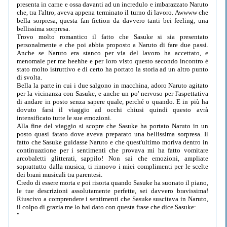
presenta in carne e ossa davanti ad un incredulo e imbarazzato Naruto
che, tra l'altro, aveva appena terminato il turno di lavoro. Awwww che
bella sorpresa, questa fan fiction da davvero tanti bei feeling, una
bellissima sorpresa.
Trovo molto romantico il fatto che Sasuke si sia presentato
personalmente e che poi abbia proposto a Naruto di fare due passi.
Anche se Naruto era stanco per via del lavoro ha accettato, e
menomale per me heehhe e per loro visto questo secondo incontro è
stato molto istruttivo e di certo ha portato la storia ad un altro punto
di svolta.
Bella la parte in cui i due salgono in macchina, adoro Naruto agitato
per la vicinanza con Sasuke, e anche un po' nervoso per l'aspettativa
di andare in posto senza sapere quale, perché o quando. E in più ha
dovuto farsi il viaggio ad occhi chiusi quindi questo avrà
intensificato tutte le sue emozioni.
Alla fine del viaggio si scopre che Sasuke ha portato Naruto in un
posto quasi fatato dove aveva preparato una bellissima sorpresa. Il
fatto che Sasuke guidasse Naruto e che quest'ultimo moriva dentro in
continuazione per i sentimenti che provava mi ha fatto vomitare
arcobaletti glitterati, sappilo! Non sai che emozioni, ampliate
soprattutto dalla musica, ti rinnovo i miei complimenti per le scelte
dei brani musicali tra parentesi.
Credo di essere morta e poi risorta quando Sasuke ha suonato il piano,
le tue descrizioni assolutamente perfette, sei davvero bravissima!
Riuscivo a comprendere i sentimenti che Sasuke suscitava in Naruto,
il colpo di grazia me lo hai dato con questa frase che dice Sasuke:
"