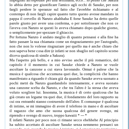
impegnati all'ospedale per una settimana, ecco... io penso che Sakura
lo abbia detto per giustificare l'amico agli occhi di Sasuke, per non
fargli perdere le speranze sul fatto che l'avrebbe richiamato e al
contempo di non fargli capire quanto tutto questo avesse mandato in
pappa il cervello di Naruto ahahhaha E forse Sasuke ha detto quelle
parole giusto per avere una conferma, o per sottolineare che non ce
l'aveva con Naruto se questi lo aveva chiamato dopo qualche giorno,
o semplicemente per spezzare il ghiaccio.
Per fortuna Naruto è andato meglio di quanto pensassi e alla fine ha
fatto passare la sua chiamata come un ringraziamento per l'autografo,
non che non lo volesse ringraziare per quello ma è anche chiaro che
non sapeva bene cosa dire (e infatti se non sbaglio nel capitolo scorso
diceva qualcosa di simile a Sakura).
Ma l'aspetto più bello, e a mio avviso anche il più romantico, del
capitolo è il momento in cui Sasuke chiede a Naruto se vuole
ascoltare la canzone a cui stava lavorando. Ormai è palese che la
musica è qualcosa che accumuna quei due, la complicità che hanno
manifestato a riguardo è chiara già da quando Sasuke aveva suonato a
pochi metri da Naruto guardandolo intensamente, e aveva suonato
una canzone scelta da Naruto, e che tra l'altro è la stessa che aveva
voluto scegliere lui. Insomma, la musica è di certo qualcosa che ha
già creato un legame tra quei due, il fondamento del loro rapporto su
cui ora entrambi stanno costruendo dell'altro. E comunque è qualcosa
di intimo, se mi immagino di avere il telefono in mano e di ascoltare
il ragazzo che amo che suona qualcosa del genere svengo, mi
riprendo e svengo di nuovo, troppo kawaiii * --- *
E infatti Naruto per poco non ci rimane secco ehehhehe Al principio
ha subito accettato di ascoltare Sasuke senza nemmeno pensarci un