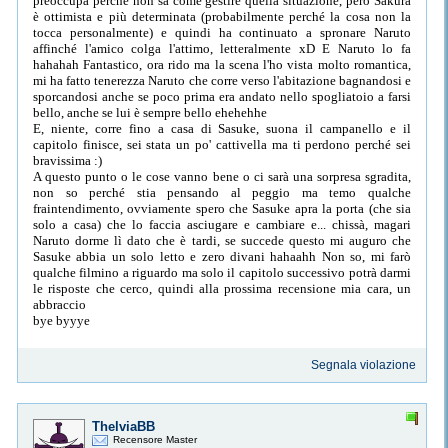
preoccupa perché non sa come gestire quella situazione, però Sakura
è ottimista e più determinata (probabilmente perché la cosa non la
tocca personalmente) e quindi ha continuato a spronare Naruto
affinché l'amico colga l'attimo, letteralmente xD E Naruto lo fa
hahahah Fantastico, ora rido ma la scena l'ho vista molto romantica,
mi ha fatto tenerezza Naruto che corre verso l'abitazione bagnandosi e
sporcandosi anche se poco prima era andato nello spogliatoio a farsi
bello, anche se lui è sempre bello ehehehhe
E, niente, corre fino a casa di Sasuke, suona il campanello e il
capitolo finisce, sei stata un po' cattivella ma ti perdono perché sei
bravissima :)
A questo punto o le cose vanno bene o ci sarà una sorpresa sgradita,
non so perché stia pensando al peggio ma temo qualche
fraintendimento, ovviamente spero che Sasuke apra la porta (che sia
solo a casa) che lo faccia asciugare e cambiare e... chissà, magari
Naruto dorme lì dato che è tardi, se succede questo mi auguro che
Sasuke abbia un solo letto e zero divani hahaahh Non so, mi farò
qualche filmino a riguardo ma solo il capitolo successivo potrà darmi
le risposte che cerco, quindi alla prossima recensione mia cara, un
abbraccio
bye byyye
Segnala violazione
ThelviaBB
Recensore Master