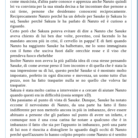
come musicista, d'altra parte conosce e apprezza anche Naruto quindi
lei va convinta per la sua strada decisa a far incontrare due persone a
cui tiene, persone che desiderano conoscersi reciprocamente.
Reciprocamente Naruto perché ha un debole per Sasuke (e Sakura lo
sa), Sasuke perché Sakura le ha parlato di Naruto ed è curioso a
riguardo.
Certo però che Sakura poteva evitare di dire a Naruto che Sasuke
aveva chiesto di lui ben due volte, poverino, così facendo lo ha
mandato ancora più in crisi, il cervello in pappa! E di fatti quando
Naruto ha raggiunto Sasuke ha balbettato, me lo sono immaginata
con il fumo che usciva fuori dalle orecchie rosse e il viso che
prendeva fuoco ehehehhe
Inoltre Naruto non aveva la più pallida idea di cosa stesse pensando
Sasuke, di come avesse preso il loro incontro e di quella che è stata la
sua impressione su di lui, questo perché Sasuke si è mostrato molto
impostato, perfetto in ogni discorso e movenza, un uomo tutto d'un
pezzo, non ha fatto trasparire nulla se no quello che voleva far
trasparire.
Sakura è stata molto carina a intervenire e a cercare di aiutare Naruto
quando questi era in difficoltà (ossia sempre xD).
Ora passiamo al punto di vista di Sasuke. Dunque, Sasuke ha notato
eccome il nervosismo di Naruto, da una parte ha fatto il finto
indifferente per non metterlo ancora in più in imbarazzo, deve essere
abituato a persone che gli parlano sul punto di avere un infarto, e
comunque non è una cosa carina far notare a qualcuno che è in
imbarazzo il fatto che sia per l'appunto in imbarazzo, però una parte
di lui non è riuscita a distogliere lo sguardo dagli occhi di Naruto
perché quell'azzurro lo hanno colpito proprio come Naruto si è sentito