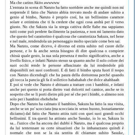
Ma che carino Akito awwwww
L'entrata in scena di Naruto ha fatto sorridere anche me quindi non mi
sorprende il fatto che Naruto abbia trovato modo di andare subito a
genio al bimbo, Naruto è proprio così, ha un bellissimo carattere
solare e ottimista che ti fa credere che ogni cosa andrà per il verso
giusto. No che Sakura sia la strega cattiva delle fiabe ma sappiamo
tutti come può perdere facilmente la pazienza, e non mi lamento dato
che questo bel caratterino è qualcosa che caratterizza Sakura, nel bene
e nel male, rendendola un personaggio molto speciale come ben sai.
Ma Naruto, come dicevo, è diverso ed entra subito nel cuore delle
persone, e lo fa anche senza bisogno di dire qualcosa o compiere
chissà quale gesto, la sua sola presenza è molto significativa, anche a
livello fisico, e infatti Naruto stesso sa quanto anche il solo colore dei
suoi occhi rende le persone affascinate da lui rendendole più
disponibili nei suoi confronti. E di fatti il bimbo sputa fuori il rospo
con Naruto dicendogli che ha paura della dottoressa perché quando
gli tocca la pancia gli fa il solletico hahahahah che dolce ahahhaah
E poi si vede che Naruto è abituato a trattare con i bambini, e infatti
anche per questo si porta dietro vari dolcetti nel camice, anche se io
sospetto che se li porti dietro più per sé che per i bimbi, o almeno non
solo per i bambini ehehehehe
Dopo che Naruto ha calmato il bambino, Sakura ha fatto la sua visita,
anche se un po' scocciata (ma scocciata in senso buono, bonariamente
diciamo) dal fatto che Naruto attira tutti con quei suoi grandi occhi
bellissimi. E tra questi ha attirato anche Sasuke, io lo so, Sakura lo
sa... l'unico che ha ancora dei dubbi è Naruto, ma è qualcosa proprio
da lui tentennare su certe situazioni che lo imbarazzano quindi è
normale che non se la sia sentita di chiamare subito Sasuke,