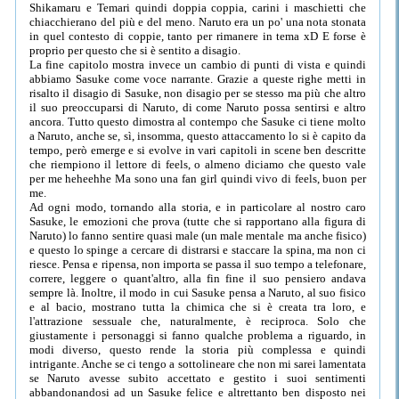
Shikamaru e Temari quindi doppia coppia, carini i maschietti che
chiacchierano del più e del meno. Naruto era un po' una nota stonata
in quel contesto di coppie, tanto per rimanere in tema xD E forse è
proprio per questo che si è sentito a disagio.
La fine capitolo mostra invece un cambio di punti di vista e quindi
abbiamo Sasuke come voce narrante. Grazie a queste righe metti in
risalto il disagio di Sasuke, non disagio per se stesso ma più che altro
il suo preoccuparsi di Naruto, di come Naruto possa sentirsi e altro
ancora. Tutto questo dimostra al contempo che Sasuke ci tiene molto
a Naruto, anche se, sì, insomma, questo attaccamento lo si è capito da
tempo, però emerge e si evolve in vari capitoli in scene ben descritte
che riempiono il lettore di feels, o almeno diciamo che questo vale
per me heheehhe Ma sono una fan girl quindi vivo di feels, buon per
me.
Ad ogni modo, tornando alla storia, e in particolare al nostro caro
Sasuke, le emozioni che prova (tutte che si rapportano alla figura di
Naruto) lo fanno sentire quasi male (un male mentale ma anche fisico)
e questo lo spinge a cercare di distrarsi e staccare la spina, ma non ci
riesce. Pensa e ripensa, non importa se passa il suo tempo a telefonare,
correre, leggere o quant'altro, alla fin fine il suo pensiero andava
sempre là. Inoltre, il modo in cui Sasuke pensa a Naruto, al suo fisico
e al bacio, mostrano tutta la chimica che si è creata tra loro, e
l'attrazione sessuale che, naturalmente, è reciproca. Solo che
giustamente i personaggi si fanno qualche problema a riguardo, in
modi diverso, questo rende la storia più complessa e quindi
intrigante. Anche se ci tengo a sottolineare che non mi sarei lamentata
se Naruto avesse subito accettato e gestito i suoi sentimenti
abbandonandosi ad un Sasuke felice e altrettanto ben disposto nei