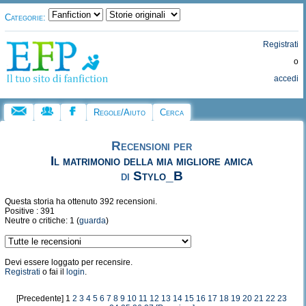
Categorie:
Registrati
o
accedi
Regole/Aiuto
Cerca
Recensioni per
Il matrimonio della mia migliore amica
di
Stylo_B
Questa storia ha ottenuto 392 recensioni.
Positive : 391
Neutre o critiche: 1 (
guarda
)
Devi essere loggato per recensire.
Registrati
o fai il
login
.
[Precedente] 1
2
3
4
5
6
7
8
9
10
11
12
13
14
15
16
17
18
19
20
21
22
23