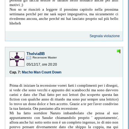
persona gli faccia sentire le farfalle nello stomaco anche per altri
motivi ;)
Non so se riuscirò a leggere il prossimo capitolo nella prossima
settimana perché per me sarà super impegnativa, ma sicuramente ci
rivedremo ancora, anche perché mi hai lasciato proprio sul più bello
hheheh
Segnala violazione
ThelviaBB
Recensore Master
05/12/17, ore 20:20
Cap. 7:
Macho Man Count Down
Prima di iniziare la recensione vorrei farti i complimenti per i disegni,
si vede che sono vecchi e appunto dei scarabocchi ma sono davvero
carini e dato che l'hai fatto per noi lettori (ho scoperto questa fan
fiction con qualche anno di ritardo ma sono pur sempre una lettrice)
lo trovo un dono dolce e ben accetto. Grazie a te per l'aver condiviso
la tua fantasia. Ora passiamo alla recensione.
Mi ha fatto sorridere Naruto imbambolato che pensa al suo
appuntamento con Sasuke chiamandolo proprio ' appuntamento',
allora anche lui sotto sotto non è un completo ingenuo, io di mio non
potevo pensare diversamente dato che shippo la coppia, ma qui