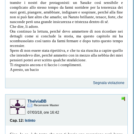
tramite i nostri due protagonisti: un Sasuke così sensibile e
complicato allo stesso tempo da farmi sorridere per la tenerezza dei
suoi gesti, piangere, arrabbiare, indignare e sospirare, perché alla fine
non si può fare altro che amarlo; un Naruto brillante, tenace, forte, che
nasconde però una grande insicurezza e tristezza dentro di sé.
Che dire, li adoro.
Ora continuo la lettura, perché devo ammettere di non ricordare nei
dettagli come si conclude la storia, ma questo capitolo mi ha
scombussolato così tanto da farmi fermare e dopo tutto questo tempo
recensire.
Spero di non essere stata ripetitiva, e che tu sia riuscita a capire quello
che intendevo dire, perché ammetto con in mezzo alla nebbia dei miei
pensieri potrei aver scritto qualche strafalcione.
Ti ringrazio ancora e ti faccio i complimenti.
A presto, un bacio
Segnala violazione
ThelviaBB
Recensore Master
07/03/18, ore 16:42
Cap. 12:
Istinto