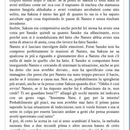
colpito subito dopo il bacio. Se al posto di Sakura ci fossi stata io
avrei strillato come un' oca con il trapianto di trachea che starnazza
mentre fangirla ahhahaha o avrei vomitato arcobaleni come mio
solito, ma Sakura è meno fan girl di quanto lo sia io e ha saputo
ascoltare ogni cosa rispettando le pause di Naruto e senza risultare
invadente.
Inoltre, Sakura era comprensiva anche perché lei stessa ha avuto una
cotta per Sasuke quindi sa quanto Sasuke sia affascinante, ecco
perché non si è scandalizzata del fatto che Naruto abbia avuto una
sorta di attacco di ansia, cosa che invece ha fatto Sasuke.
Naruto si è lasciato travolgere dalle emozioni. Forse Sasuke non ha
compreso perfettamente le reazioni di Naruto, ma Sakura ne sa
qualcosa in più a riguardo e giustamente dice a Naruto che non c'è
nulla di male in quello che ha fatto. E Sasuke si comportato bene
inseguendo Naruto e cercando di sistemare la situazione, anche se poi
ha detto che non avrebbe dovuto... non ha specificato cosa ma
immagino che pensi che per Naruto sia stato troppo precoce il bacio,
anche se è iniziato a causa sua. Non so, probabilmente lo spiegherai
più avanti, anche se la penso come Sakura quando dice: “Oddio è così
ovvio! Naruto, se ti ha risposto anche lui è affascinato da te, non
credi? Ti sei guardato bene??” allargò gli occhi mentre mi indicava
con un gesto vago. “Insomma Naru, è gay per la miseria!
Probabilmente gli piaci, ma non avrebbe mai fatto il primo passo
sapendo la tua situazione di indecisione; non ti vuole forzare e ora si
sente in colpa per essersi lasciato andare a gesti che pensa possano
averti spaventato così tanto”
E poi, di certo la scena in cui si sono scambiati il bacio, la melodia
suonata fino a due secondi prima e altro ancora hanno di certo