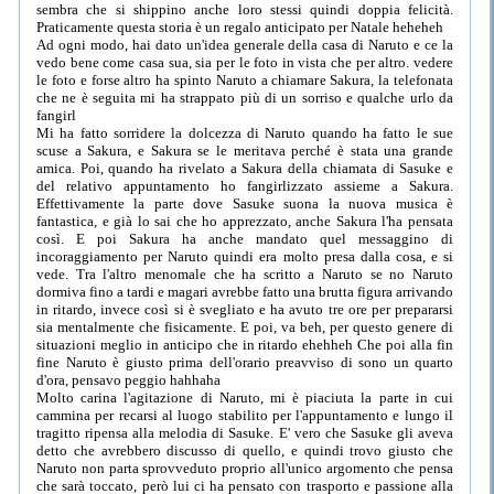
sembra che si shippino anche loro stessi quindi doppia felicità.
Praticamente questa storia è un regalo anticipato per Natale heheheh
Ad ogni modo, hai dato un'idea generale della casa di Naruto e ce la
vedo bene come casa sua, sia per le foto in vista che per altro. vedere
le foto e forse altro ha spinto Naruto a chiamare Sakura, la telefonata
che ne è seguita mi ha strappato più di un sorriso e qualche urlo da
fangirl
Mi ha fatto sorridere la dolcezza di Naruto quando ha fatto le sue
scuse a Sakura, e Sakura se le meritava perché è stata una grande
amica. Poi, quando ha rivelato a Sakura della chiamata di Sasuke e
del relativo appuntamento ho fangirlizzato assieme a Sakura.
Effettivamente la parte dove Sasuke suona la nuova musica è
fantastica, e già lo sai che ho apprezzato, anche Sakura l'ha pensata
così. E poi Sakura ha anche mandato quel messaggino di
incoraggiamento per Naruto quindi era molto presa dalla cosa, e si
vede. Tra l'altro menomale che ha scritto a Naruto se no Naruto
dormiva fino a tardi e magari avrebbe fatto una brutta figura arrivando
in ritardo, invece così si è svegliato e ha avuto tre ore per prepararsi
sia mentalmente che fisicamente. E poi, va beh, per questo genere di
situazioni meglio in anticipo che in ritardo ehehheh Che poi alla fin
fine Naruto è giusto prima dell'orario preavviso di sono un quarto
d'ora, pensavo peggio hahhaha
Molto carina l'agitazione di Naruto, mi è piaciuta la parte in cui
cammina per recarsi al luogo stabilito per l'appuntamento e lungo il
tragitto ripensa alla melodia di Sasuke. E' vero che Sasuke gli aveva
detto che avrebbero discusso di quello, e quindi trovo giusto che
Naruto non parta sprovveduto proprio all'unico argomento che pensa
che sarà toccato, però lui ci ha pensato con trasporto e passione alla