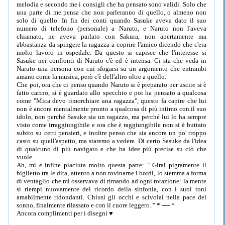
melodia e secondo me i consigli che ha pensato sono validi. Solo che
una parte di me pensa che non parleranno di quello, o almeno non
solo di quello. In fin dei conti quando Sasuke aveva dato il suo
numero di telefono (personale) a Naruto, e Naruto non l'aveva
chiamato, ne aveva parlato con Sakura, non apertamente ma
abbastanza da spingere la ragazza a coprire l'amico dicendo che c'era
molto lavoro in ospedale. Da questo si capisce che l'interesse si
Sasuke nei confronti di Naruto c'è ed è intensa. Ci sta che veda in
Naruto una persona con cui sfogarsi su un argomento che entrambi
amano come la musica, però c'è dell'altro oltre a quello.
Che poi, ora che ci penso quando Naruto si è preparato per uscire si è
fatto carino, si è guardato allo specchio e poi ha pensato a qualcosa
come "Mica devo rimorchiare una ragazza", questo fa capire che lui
non è ancora mentalmente pronto a qualcosa di più intimo con il suo
idolo, non perché Sasuke sia un ragazzo, ma perché lui lo ha sempre
visto come irraggiungibile e ora che è raggiungibile non si è buttato
subito su certi pensieri, e inoltre penso che sia ancora un po' troppo
casto su quell'aspetto, ma staremo a vedere. Di certo Sasuke da l'idea
di qualcuno di più navigato e che ha idee più precise su ciò che
vuole.
Ah, mi è infine piaciuta molto questa parte: " Girai pigramente il
biglietto tra le dita, attento a non rovinarne i bordi, lo stemma a forma
di ventaglio che mi osservava di rimando ad ogni rotazione: la mente
si riempì nuovamente del ricordo della sinfonia, con i suoi toni
amabilmente ridondanti. Chiusi gli occhi e scivolai nella pace del
sonno, finalmente rilassato e con il cuore leggero. " * ---- *
Ancora complimenti per i disegni ♥