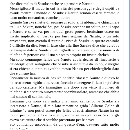
che dice molto di Sasuke anche se a pensare è Naruto.
Meraviglioso il modo in cui la vita dei personaggi e degli ospiti va
avanti mentre il mondo di Sasuke e Naruto sembra essersi fermato, è
tutto molto romantico, e anche poetico.
Quando Sasuke smette di suonare ci sono altri abbracci e chiacchiere
tra lui e Sakura, nonché Sai, poi Sasuke accenna un saluto con il capo
a Naruto e se ne va, per me quel gesto poteva benissimo essere un
invito implicito di Sasuke per farsi seguire da Naruto, o un solo
arrivederci, non avendo il punto di vista di Sasuke in questo capitolo
è difficile da dire. Però il fatto che alla fine Sasuke dice che avrebbe
comunque dato a Naruto quel bigliettino con autografo e numero di
telefono fa pensare che il suo sia stato proprio un invito eheheh
Ma sono comunque felice che Naruto abbia deciso di rincorrerlo e
chiedergli quell'autografo che Sasuke si aspettava da un po', o meglio
si era chiesto quanto ci avrebbe messo Naruto per chiederglielo dato
che è un suo fan.
Ovviamente la musica di Sasuke ha fatto rilassare Naruto e questo lo
ha reso meno rigido e nervoso facendo riemergere il lato impulsivo
del suo carattere. Ma immagino che dopo aver visto il numero di
telefono si sia sentito nuovamente scombussolato, ammesso che abbia
mai smesso di sentirsi tale.
Insomma , ci sono vari indizi che fanno capire come Sasuke sia
interessato a Naruto, il mio lato romantico grida ' Allarme Colpo di
fulmine ' e non potrei essere più felice di così, almeno Naruto ha un
modo per contattarlo e rivederlo, anche se in ogni caso Sakura gli
aveva assicurato che si sarebbe presentato per le prove.
Sto vomitando arcobaleni da un questo d'ora, davvero tutto molto
bello * --- *