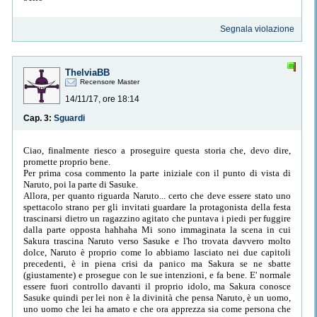
Segnala violazione
ThelviaBB
Recensore Master
14/11/17, ore 18:14
Cap. 3:
Sguardi
Ciao, finalmente riesco a proseguire questa storia che, devo dire,
promette proprio bene.
Per prima cosa commento la parte iniziale con il punto di vista di
Naruto, poi la parte di Sasuke.
Allora, per quanto riguarda Naruto... certo che deve essere stato uno
spettacolo strano per gli invitati guardare la protagonista della festa
trascinarsi dietro un ragazzino agitato che puntava i piedi per fuggire
dalla parte opposta hahhaha Mi sono immaginata la scena in cui
Sakura trascina Naruto verso Sasuke e l'ho trovata davvero molto
dolce, Naruto è proprio come lo abbiamo lasciato nei due capitoli
precedenti, è in piena crisi da panico ma Sakura se ne sbatte
(giustamente) e prosegue con le sue intenzioni, e fa bene. E' normale
essere fuori controllo davanti il proprio idolo, ma Sakura conosce
Sasuke quindi per lei non è la divinità che pensa Naruto, è un uomo,
uno uomo che lei ha amato e che ora apprezza sia come persona che