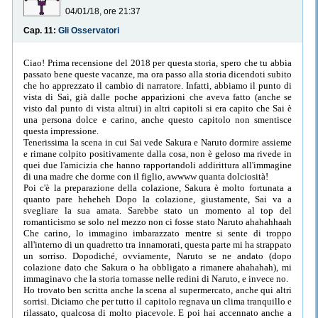
04/01/18, ore 21:37
Cap. 11:
Gli Osservatori
Ciao! Prima recensione del 2018 per questa storia, spero che tu abbia
passato bene queste vacanze, ma ora passo alla storia dicendoti subito
che ho apprezzato il cambio di narratore. Infatti, abbiamo il punto di
vista di Sai, già dalle poche apparizioni che aveva fatto (anche se
visto dal punto di vista altrui) in altri capitoli si era capito che Sai è
una persona dolce e carino, anche questo capitolo non smentisce
questa impressione.
Tenerissima la scena in cui Sai vede Sakura e Naruto dormire assieme
e rimane colpito positivamente dalla cosa, non è geloso ma rivede in
quei due l'amicizia che hanno rapportandoli addirittura all'immagine
di una madre che dorme con il figlio, awwww quanta dolciosità!
Poi c'è la preparazione della colazione, Sakura è molto fortunata a
quanto pare heheheh Dopo la colazione, giustamente, Sai va a
svegliare la sua amata. Sarebbe stato un momento al top del
romanticismo se solo nel mezzo non ci fosse stato Naruto ahahahhaah
Che carino, lo immagino imbarazzato mentre si sente di troppo
all'interno di un quadretto tra innamorati, questa parte mi ha strappato
un sorriso. Dopodiché, ovviamente, Naruto se ne andato (dopo
colazione dato che Sakura o ha obbligato a rimanere ahahahah), mi
immaginavo che la storia tornasse nelle redini di Naruto, e invece no.
Ho trovato ben scritta anche la scena al supermercato, anche qui altri
sorrisi. Diciamo che per tutto il capitolo regnava un clima tranquillo e
rilassato, qualcosa di molto piacevole. E poi hai accennato anche a