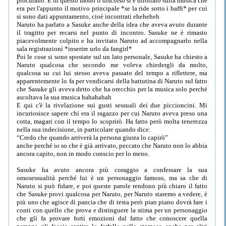
procurano. E in questo modo il discorso si è dirottato sulla musica che
era per l'appunto il motivo principale *se la ride sotto i baffi* per cui
si sono dati appuntamento, cioè incontrati eheheheh
Naruto ha parlato a Sasuke anche della idea che aveva avuto durante
il tragitto per recarsi nel punto di incontro. Sasuke ne è rimasto
piacevolmente colpito e ha invitato Naruto ad accompagnarlo nella
sala registrazioni *inserire urlo da fangirl*
Poi le cose si sono spostate sul un lato personale, Sasuke ha chiesto a
Naruto qualcosa che secondo me voleva chiedergli da molto,
qualcosa su cui lui stesso aveva passato del tempo a riflettere, ma
apparentemente lo fa per vendicarsi della battutina di Naruto sul fatto
che Sasuke gli aveva detto che ha orecchio per la musica solo perché
ascoltava la sua musica hahahahah
E qui c'è la rivelazione sui gusti sessuali dei due piccioncini. Mi
incuriosisce sapere chi era il ragazzo per cui Naruto aveva preso una
cotta, magari con il tempo lo scoprirò. Ha fatto però molta tenerezza
nella sua indecisione, in particolare quando dice:
“Credo che quando arriverà la persona giusta lo capirò”
anche perché io so che è già arrivato, peccato che Naruto non lo abbia
ancora capito, non in modo conscio per lo meno.
Sasuke ha avuto ancora più coraggio a confessare la sua
omosessualità perché lui è un personaggio famoso, ma sa che di
Naruto si può fidare, e poi queste parole rendono più chiaro il fatto
che Sasuke provi qualcosa per Naruto, per Naruto staremo a vedere, è
più uno che agisce di pancia che di testa però pian piano dovrà fare i
conti con quello che prova e distinguere la stima per un personaggio
che gli fa provare forti emozioni dal fatto che conoscere quella