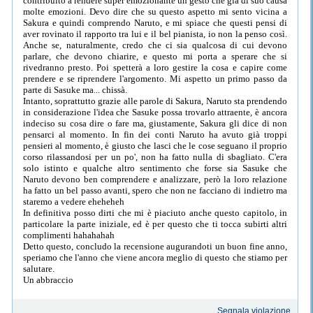
contribuito a rendere super emozionante un gesto che già di suo causa
molte emozioni. Devo dire che su questo aspetto mi sento vicina a
Sakura e quindi comprendo Naruto, e mi spiace che questi pensi di
aver rovinato il rapporto tra lui e il bel pianista, io non la penso così.
Anche se, naturalmente, credo che ci sia qualcosa di cui devono
parlare, che devono chiarire, e questo mi porta a sperare che si
rivedranno presto. Poi spetterà a loro gestire la cosa e capire come
prendere e se riprendere l'argomento. Mi aspetto un primo passo da
parte di Sasuke ma... chissà.
Intanto, soprattutto grazie alle parole di Sakura, Naruto sta prendendo
in considerazione l'idea che Sasuke possa trovarlo attraente, è ancora
indeciso su cosa dire o fare ma, giustamente, Sakura gli dice di non
pensarci al momento. In fin dei conti Naruto ha avuto già troppi
pensieri al momento, è giusto che lasci che le cose seguano il proprio
corso rilassandosi per un po', non ha fatto nulla di sbagliato. C'era
solo istinto e qualche altro sentimento che forse sia Sasuke che
Naruto devono ben comprendere e analizzare, però la loro relazione
ha fatto un bel passo avanti, spero che non ne facciano di indietro ma
staremo a vedere eheheheh
In definitiva posso dirti che mi è piaciuto anche questo capitolo, in
particolare la parte iniziale, ed è per questo che ti tocca subirti altri
complimenti hahahahah
Detto questo, concludo la recensione augurandoti un buon fine anno,
speriamo che l'anno che viene ancora meglio di questo che stiamo per
salutare.
Un abbraccio
Segnala violazione