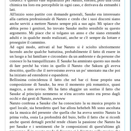
crederci! e questo vale soprattutto per Naruto, eheheh, però una certa
chimica tra loro era percepibile in ogni caso, e derivava da entrambi i
lati.
All'inizio sono partite con domande generali, Sasuke era interessato
alla carriera professionale di Naruto e credo che i suoi discorsi siano
anche serviti a mettere Naruto sempre più a suo agio. Mi spiace che
abbia perso i genitori, ho trovato Sasuke molto sensibile su questo
argomento. Mi piace che si tolgano un anno e che siano entrambi
adulti e in qualche modo realizzati, anche se c'è sempre da lottare e
proseguire il cammino.
Ad ogni modo, arrivati al bar Naruto si è sciolto ulteriormente
facendo anche qualche battutina, probabilmente il fatto di essere in
un luogo a lui familiare e circondato da un ambiente e da persone che
conosce lo ha tranquillizzato. E Sasuke ha ammirato questo suo modo
di fare perché ha visto in quello il Naruto che Sakura gli aveva
descritto, quello che il nervosismo aveva un po' smorzato ma che poi
ha iniziato ad estendersi e espandersi.
Bellissima coincidenza il fatto che nel bar ci fosse proprio una
composizione di Sasuke, ha reso il momento più romantico, quasi
magico, a mio avviso. Mi ha fatto sfuggire un sorriso il fatto che
Sasuke al principio nemmeno se n'era accorto tanto era preso dagli
occhi e dai gesti di Naruto, awwww
Naruto confessa a Sasuke che ha conosciuto la su musica proprio in
quel locale, sia benedetto quel bar allora heheheh Mi sono ascoltata
sia la musica del presente che quella che ha aveva sentito Naruto la
prima volta, ossia La profondità del buio, bello il fatto che si ricordi
anche questi dettagli perché rende chiaro la passione che Naruto ha
per Sasuke e i sentimenti che le composizioni di quest'ultimo gli