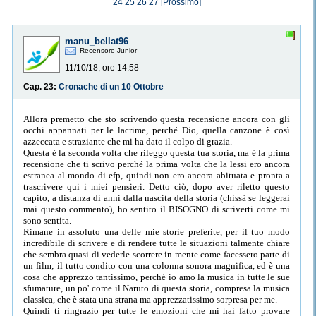
24
25
26
27
[Prossimo]
manu_bellat96
Recensore Junior
11/10/18, ore 14:58
Cap. 23:
Cronache di un 10 Ottobre
Allora premetto che sto scrivendo questa recensione ancora con gli
occhi appannati per le lacrime, perché Dio, quella canzone è così
azzeccata e straziante che mi ha dato il colpo di grazia.
Questa è la seconda volta che rileggo questa tua storia, ma é la prima
recensione che ti scrivo perché la prima volta che la lessi ero ancora
estranea al mondo di efp, quindi non ero ancora abituata e pronta a
trascrivere qui i miei pensieri. Detto ciò, dopo aver riletto questo
capito, a distanza di anni dalla nascita della storia (chissà se leggerai
mai questo commento), ho sentito il BISOGNO di scriverti come mi
sono sentita.
Rimane in assoluto una delle mie storie preferite, per il tuo modo
incredibile di scrivere e di rendere tutte le situazioni talmente chiare
che sembra quasi di vederle scorrere in mente come facessero parte di
un film; il tutto condito con una colonna sonora magnifica, ed è una
cosa che apprezzo tantissimo, perché io amo la musica in tutte le sue
sfumature, un po' come il Naruto di questa storia, compresa la musica
classica, che è stata una strana ma apprezzatissimo sorpresa per me.
Quindi ti ringrazio per tutte le emozioni che mi hai fatto provare