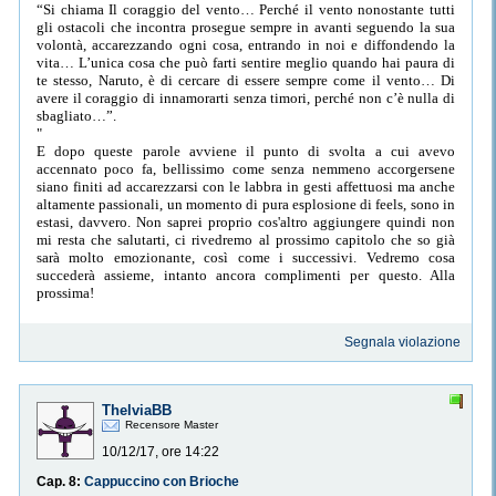
“Si chiama Il coraggio del vento… Perché il vento nonostante tutti
gli ostacoli che incontra prosegue sempre in avanti seguendo la sua
volontà, accarezzando ogni cosa, entrando in noi e diffondendo la
vita… L’unica cosa che può farti sentire meglio quando hai paura di
te stesso, Naruto, è di cercare di essere sempre come il vento… Di
avere il coraggio di innamorarti senza timori, perché non c’è nulla di
sbagliato…”.
"
E dopo queste parole avviene il punto di svolta a cui avevo
accennato poco fa, bellissimo come senza nemmeno accorgersene
siano finiti ad accarezzarsi con le labbra in gesti affettuosi ma anche
altamente passionali, un momento di pura esplosione di feels, sono in
estasi, davvero. Non saprei proprio cos'altro aggiungere quindi non
mi resta che salutarti, ci rivedremo al prossimo capitolo che so già
sarà molto emozionante, così come i successivi. Vedremo cosa
succederà assieme, intanto ancora complimenti per questo. Alla
prossima!
Segnala violazione
ThelviaBB
Recensore Master
10/12/17, ore 14:22
Cap. 8:
Cappuccino con Brioche