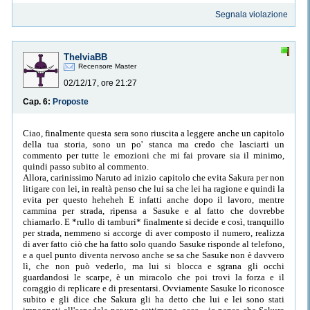
Segnala violazione
ThelviaBB
Recensore Master
02/12/17, ore 21:27
Cap. 6:
Proposte
Ciao, finalmente questa sera sono riuscita a leggere anche un capitolo
della tua storia, sono un po' stanca ma credo che lasciarti un
commento per tutte le emozioni che mi fai provare sia il minimo,
quindi passo subito al commento.
Allora, carinissimo Naruto ad inizio capitolo che evita Sakura per non
litigare con lei, in realtà penso che lui sa che lei ha ragione e quindi la
evita per questo heheheh E infatti anche dopo il lavoro, mentre
cammina per strada, ripensa a Sasuke e al fatto che dovrebbe
chiamarlo. E *rullo di tamburi* finalmente si decide e così, tranquillo
per strada, nemmeno si accorge di aver composto il numero, realizza
di aver fatto ciò che ha fatto solo quando Sasuke risponde al telefono,
e a quel punto diventa nervoso anche se sa che Sasuke non è davvero
lì, che non può vederlo, ma lui si blocca e sgrana gli occhi
guardandosi le scarpe, è un miracolo che poi trovi la forza e il
coraggio di replicare e di presentarsi. Ovviamente Sasuke lo riconosce
subito e gli dice che Sakura gli ha detto che lui e lei sono stati