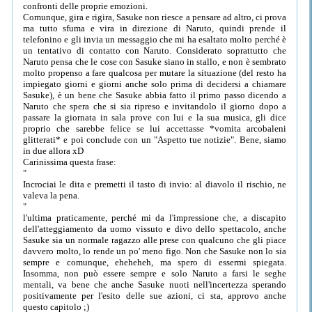
confronti delle proprie emozioni.
Comunque, gira e rigira, Sasuke non riesce a pensare ad altro, ci prova
ma tutto sfuma e vira in direzione di Naruto, quindi prende il
telefonino e gli invia un messaggio che mi ha esaltato molto perché è
un tentativo di contatto con Naruto. Considerato soprattutto che
Naruto pensa che le cose con Sasuke siano in stallo, e non è sembrato
molto propenso a fare qualcosa per mutare la situazione (del resto ha
impiegato giorni e giorni anche solo prima di decidersi a chiamare
Sasuke), è un bene che Sasuke abbia fatto il primo passo dicendo a
Naruto che spera che si sia ripreso e invitandolo il giorno dopo a
passare la giornata in sala prove con lui e la sua musica, gli dice
proprio che sarebbe felice se lui accettasse *vomita arcobaleni
glitterati* e poi conclude con un "Aspetto tue notizie". Bene, siamo
in due allora xD
Carinissima questa frase:
"
Incrociai le dita e premetti il tasto di invio: al diavolo il rischio, ne
valeva la pena.
"
l'ultima praticamente, perché mi da l'impressione che, a discapito
dell'atteggiamento da uomo vissuto e divo dello spettacolo, anche
Sasuke sia un normale ragazzo alle prese con qualcuno che gli piace
davvero molto, lo rende un po' meno figo. Non che Sasuke non lo sia
sempre e comunque, eheheheh, ma spero di essermi spiegata.
Insomma, non può essere sempre e solo Naruto a farsi le seghe
mentali, va bene che anche Sasuke nuoti nell'incertezza sperando
positivamente per l'esito delle sue azioni, ci sta, approvo anche
questo capitolo ;)