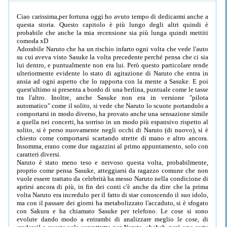
Ciao carissima,per fortuna oggi ho avuto tempo di dedicarmi anche a
questa storia. Questo capitolo è più lungo degli altri quindi è
probabile che anche la mia recensione sia più lunga quindi mettiti
comoda xD
Adorabile Naruto che ha un rischio infarto ogni volta che vede l'auto
su cui aveva visto Sasuke la volta precedente perché pensa che ci sia
lui dentro, e puntualmente non era lui. Però questo particolare rende
ulteriormente evidente lo stato di agitazione di Naruto che entra in
ansia ad ogni aspetto che lo rapporta con la mente a Sasuke. E poi
quest'ultimo si presenta a bordo di una berlina, puntuale come le tasse
tra l'altro. Inoltre, anche Sasuke non era in versione "pilota
automatico" come il solito, si vede che Naruto lo scuote portandolo a
comportarsi in modo diverso, ha provato anche una sensazione simile
a quella nei concerti, ha sorriso in un modo più espansivo rispetto al
solito, si è perso nuovamente negli occhi di Naruto (di nuovo), si è
chiesto come comportarsi scartando strette di mano e altro ancora.
Insomma, erano come due ragazzini al primo appuntamento, solo con
caratteri diversi.
Naruto è stato meno teso e nervoso questa volta, probabilmente,
proprio come pensa Sasuke, atteggiarsi da ragazzo comune che non
vuole essere trattato da celebrità ha messo Naruto nella condicione di
aprirsi ancora di più, in fin dei conti c'è anche da dire che la prima
volta Naruto era incredulo per il fatto di star conoscendo il suo idolo,
ma con il passare dei giorni ha metabolizzato l'accaduto, si è sfogato
con Sakura e ha chiamato Sasuke per telefono. Le cose si sono
evolute dando modo a entrambi di analizzare meglio le cose, di