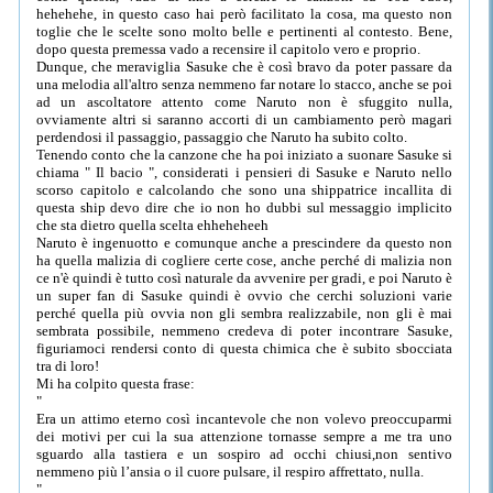
hehehehe, in questo caso hai però facilitato la cosa, ma questo non
toglie che le scelte sono molto belle e pertinenti al contesto. Bene,
dopo questa premessa vado a recensire il capitolo vero e proprio.
Dunque, che meraviglia Sasuke che è così bravo da poter passare da
una melodia all'altro senza nemmeno far notare lo stacco, anche se poi
ad un ascoltatore attento come Naruto non è sfuggito nulla,
ovviamente altri si saranno accorti di un cambiamento però magari
perdendosi il passaggio, passaggio che Naruto ha subito colto.
Tenendo conto che la canzone che ha poi iniziato a suonare Sasuke si
chiama " Il bacio ", considerati i pensieri di Sasuke e Naruto nello
scorso capitolo e calcolando che sono una shippatrice incallita di
questa ship devo dire che io non ho dubbi sul messaggio implicito
che sta dietro quella scelta ehheheheeh
Naruto è ingenuotto e comunque anche a prescindere da questo non
ha quella malizia di cogliere certe cose, anche perché di malizia non
ce n'è quindi è tutto così naturale da avvenire per gradi, e poi Naruto è
un super fan di Sasuke quindi è ovvio che cerchi soluzioni varie
perché quella più ovvia non gli sembra realizzabile, non gli è mai
sembrata possibile, nemmeno credeva di poter incontrare Sasuke,
figuriamoci rendersi conto di questa chimica che è subito sbocciata
tra di loro!
Mi ha colpito questa frase:
"
Era un attimo eterno così incantevole che non volevo preoccuparmi
dei motivi per cui la sua attenzione tornasse sempre a me tra uno
sguardo alla tastiera e un sospiro ad occhi chiusi,non sentivo
nemmeno più l’ansia o il cuore pulsare, il respiro affrettato, nulla.
"