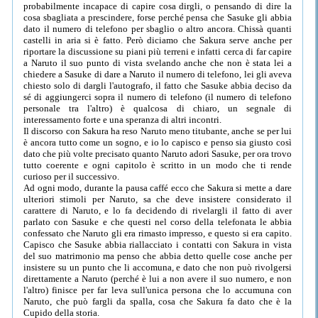
probabilmente incapace di capire cosa dirgli, o pensando di dire la
cosa sbagliata a prescindere, forse perché pensa che Sasuke gli abbia
dato il numero di telefono per sbaglio o altro ancora. Chissà quanti
castelli in aria si è fatto. Però diciamo che Sakura serve anche per
riportare la discussione su piani più terreni e infatti cerca di far capire
a Naruto il suo punto di vista svelando anche che non è stata lei a
chiedere a Sasuke di dare a Naruto il numero di telefono, lei gli aveva
chiesto solo di dargli l'autografo, il fatto che Sasuke abbia deciso da
sé di aggiungerci sopra il numero di telefono (il numero di telefono
personale tra l'altro) è qualcosa di chiaro, un segnale di
interessamento forte e una speranza di altri incontri.
Il discorso con Sakura ha reso Naruto meno titubante, anche se per lui
è ancora tutto come un sogno, e io lo capisco e penso sia giusto così
dato che più volte precisato quanto Naruto adori Sasuke, per ora trovo
tutto coerente e ogni capitolo è scritto in un modo che ti rende
curioso per il successivo.
Ad ogni modo, durante la pausa caffé ecco che Sakura si mette a dare
ulteriori stimoli per Naruto, sa che deve insistere considerato il
carattere di Naruto, e lo fa decidendo di rivelargli il fatto di aver
parlato con Sasuke e che questi nel corso della telefonata le abbia
confessato che Naruto gli era rimasto impresso, e questo si era capito.
Capisco che Sasuke abbia riallacciato i contatti con Sakura in vista
del suo matrimonio ma penso che abbia detto quelle cose anche per
insistere su un punto che li accomuna, e dato che non può rivolgersi
direttamente a Naruto (perché è lui a non avere il suo numero, e non
l'altro) finisce per far leva sull'unica persona che lo accumuna con
Naruto, che può fargli da spalla, cosa che Sakura fa dato che è la
Cupido della storia.