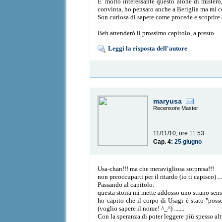
E' molto interessante questo alone di mistero
convinta, ho pensato anche a Beriglia ma mi c
Son curiosa di sapere come procede e scoprire 
Beh attenderò il prossimo capitolo, a presto.
Leggi la risposta dell'autore
maryusa
Recensore Master
11/11/10, ore 11:53
Cap. 4:
25 giugno
Usa-chan!!! ma che meravigliosa sorpresa!!!
non preoccuparti per il ritardo (io ti capisco)
Passando al capitolo:
questa storia mi mette addosso uno strano senso
ho capito che il corpo di Usagi è stato "poss
(voglio sapere il nome! ^_^) .......
Con la speranza di poter leggere più spesso alt