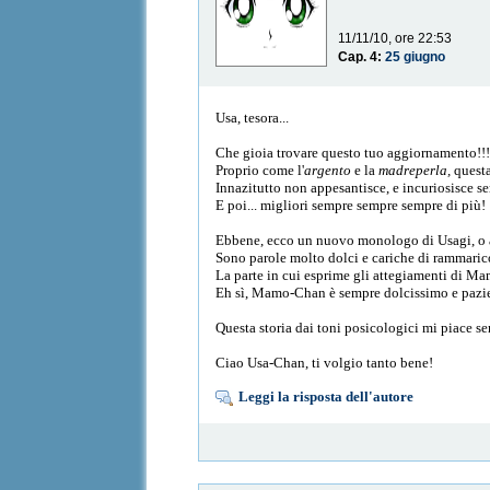
11/11/10, ore 22:53
Cap. 4:
25 giugno
Usa, tesora...
Che gioia trovare questo tuo aggiornamento!!
Proprio come l'
argento
e la
madreperla,
questa
Innazitutto non appesantisce, e incuriosisce s
E poi... migliori sempre sempre sempre di più!
Ebbene, ecco un nuovo monologo di Usagi, o al
Sono parole molto dolci e cariche di rammarico
La parte in cui esprime gli attegiamenti di Ma
Eh sì, Mamo-Chan è sempre dolcissimo e pazi
Questa storia dai toni posicologici mi piace se
Ciao Usa-Chan, ti volgio tanto bene!
Leggi la risposta dell'autore