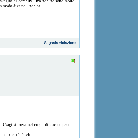
isveglio di Serenity... ma non ne sono molto
n modo diverso... non sò!
Segnala violazione
di Usagi si trova nel corpo di questa persona
ssimo bacio ^_^ tvb