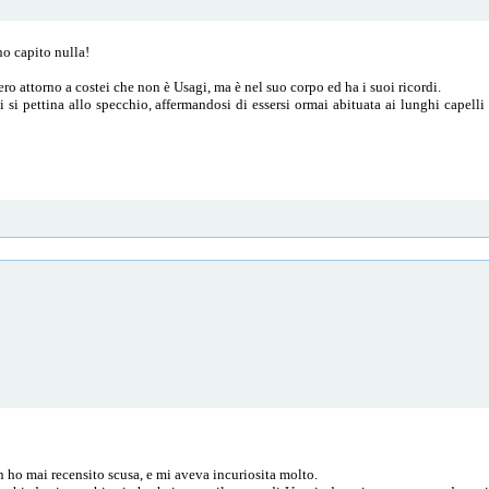
ho capito nulla!
!
ero attorno a costei che non è Usagi, ma è nel suo corpo ed ha i suoi ricordi.
 si pettina allo specchio, affermandosi di essersi ormai abituata ai lunghi capelli
n ho mai recensito scusa, e mi aveva incuriosita molto.