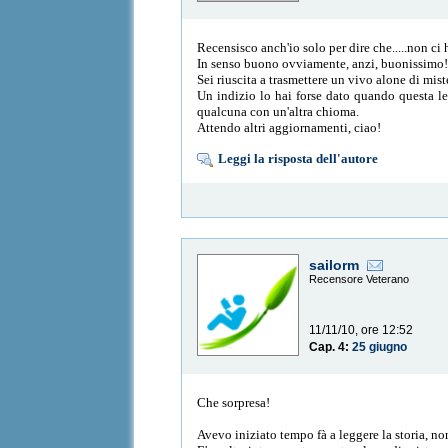
Recensisco anch'io solo per dire che.....non ci 
In senso buono ovviamente, anzi, buonissimo
Sei riuscita a trasmettere un vivo alone di mist
Un indizio lo hai forse dato quando questa lei
qualcuna con un'altra chioma.
Attendo altri aggiornamenti, ciao!
Leggi la risposta dell'autore
sailorm
Recensore Veterano
11/11/10, ore 12:52
Cap. 4:
25 giugno
Che sorpresa!
Avevo iniziato tempo fà a leggere la storia, no