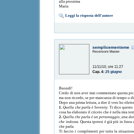
alla prossima
Maria
Leggi la risposta dell'autore
semplicementeme
Recensore Master
11/11/10, ore 11:27
Cap. 4:
25 giugno
Buondì!
Credo di non aver mai commentato questa picc
ma non ricordo, se per mancanza di tempo o d
Dopo una prima lettura, a dire il vero ho rilett
1.
Quella che parla è Serenity
. Ti dico questo 
cosa ha elaborato il criceto che è nella mia test
2.
Quella che parla è un personaggio, una don
che indossa.
Questa ipotesi è già più in linea 
che parla.
Ti faccio i complimenti per tutta la situazio