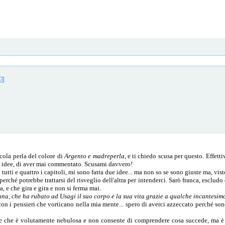
ola perla del colore di
Argento e madreperla
, e ti chiedo scusa per questo. Effett
i idee, di aver mai commentato. Scusami davvero!
o tutti e quattro i capitoli, mi sono fatta due idee... ma non so se sono giuste ma, vi
perché potrebbe trattarsi del risveglio dell'altra per intenderci. Sarò franca, escludo
a, e che gira e gira e non si ferma mai.
na, che ha rubato ad Usagi il suo corpo e la sua vita grazie a qualche incantesim
con i pensieri che vorticano nella mia mente... spero di averci azzeccato perché son
ne che è volutamente nebulosa e non consente di comprendere cosa succede, ma è ch