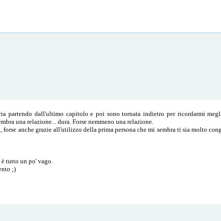
ia partendo dall'ultimo capitolo e poi sono tornata indietro per ricordarmi megli
sembra una relazione... dura. Forse nemmeno una relazione.
orse anche grazie all'utilizzo della prima persona che mi sembra ti sia molto congen
è tutto un po' vago.
ento ;)