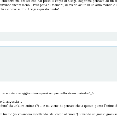
, chiedersi ma chi sei che hai preso il corpo di Usagi, dapprima pensavo ad un r
onvince ancora meno... Però parla di Mamoru, di averlo avuto in un altro mondo e i
chi è e dove si trovi Usagi a questo punto!
 .... ho notato che aggiorniamo quasi sempre nello stesso periodo ^_^
 di angoscia ...
eduto" da un'altra anima (?) ... e mi viene di pensare che a questo punto l'anima 
re tue fic (io sto ancora aspettando "dal corpo al cuore") ti mando un grosso grossi