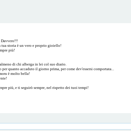
! Davvero!!!
 tua storia è un vero e proprio gioiello!
empre più!
meno di chi alberga in lei col suo diario.
 per quanto accaduto il giorno prima, per come dev'essersi comportata...
moru è molto bella!
ente!
mpre più, e ti seguirò sempre, nel rispetto dei tuoi tempi!