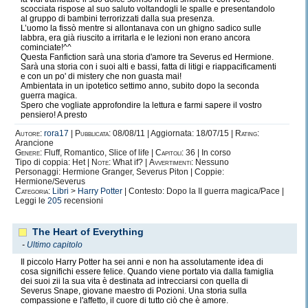
scocciata rispose al suo saluto voltandogli le spalle e presentandolo
al gruppo di bambini terrorizzati dalla sua presenza.
L’uomo la fissò mentre si allontanava con un ghigno sadico sulle
labbra, era già riuscito a irritarla e le lezioni non erano ancora
cominciate!^^
Questa Fanfiction sarà una storia d'amore tra Severus ed Hermione.
Sarà una storia con i suoi alti e bassi, fatta di litigi e riappacificamenti
e con un po' di mistery che non guasta mai!
Ambientata in un ipotetico settimo anno, subito dopo la seconda
guerra magica.
Spero che vogliate approfondire la lettura e farmi sapere il vostro
pensiero! A presto
Autore:
rora17
|
Pubblicata:
08/08/11 | Aggiornata: 18/07/15 |
Rating:
Arancione
Genere:
Fluff, Romantico, Slice of life |
Capitoli:
36 | In corso
Tipo di coppia: Het |
Note:
What if? |
Avvertimenti:
Nessuno
Personaggi: Hermione Granger, Severus Piton | Coppie:
Hermione/Severus
Categoria:
Libri
>
Harry Potter
| Contesto: Dopo la II guerra magica/Pace |
Leggi le
205
recensioni
The Heart of Everything
-
Ultimo capitolo
Il piccolo Harry Potter ha sei anni e non ha assolutamente idea di
cosa significhi essere felice. Quando viene portato via dalla famiglia
dei suoi zii la sua vita è destinata ad intrecciarsi con quella di
Severus Snape, giovane maestro di Pozioni. Una storia sulla
compassione e l'affetto, il cuore di tutto ciò che è amore.