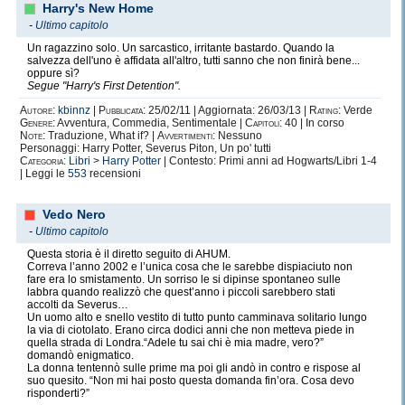
Harry's New Home
-
Ultimo capitolo
Un ragazzino solo. Un sarcastico, irritante bastardo. Quando la
salvezza dell'uno è affidata all'altro, tutti sanno che non finirà bene...
oppure sì?
Segue "Harry's First Detention".
Autore:
kbinnz
|
Pubblicata:
25/02/11 | Aggiornata: 26/03/13 |
Rating:
Verde
Genere:
Avventura, Commedia, Sentimentale |
Capitoli:
40 | In corso
Note:
Traduzione, What if? |
Avvertimenti:
Nessuno
Personaggi: Harry Potter, Severus Piton, Un po' tutti
Categoria:
Libri
>
Harry Potter
| Contesto: Primi anni ad Hogwarts/Libri 1-4
| Leggi le
553
recensioni
Vedo Nero
-
Ultimo capitolo
Questa storia è il diretto seguito di AHUM.
Correva l’anno 2002 e l’unica cosa che le sarebbe dispiaciuto non
fare era lo smistamento. Un sorriso le si dipinse spontaneo sulle
labbra quando realizzò che quest’anno i piccoli sarebbero stati
accolti da Severus…
Un uomo alto e snello vestito di tutto punto camminava solitario lungo
la via di ciotolato. Erano circa dodici anni che non metteva piede in
quella strada di Londra.“Adele tu sai chi è mia madre, vero?”
domandò enigmatico.
La donna tentennò sulle prime ma poi gli andò in contro e rispose al
suo quesito. “Non mi hai posto questa domanda fin’ora. Cosa devo
risponderti?”