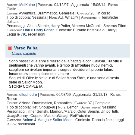
Autore:
MelKaine
|
Pubblicata:
04/12/07 | Aggiornata: 15/06/14 |
Rating:
Giallo
Genere:
Avventura, Drammatico, Generale |
Capitoli:
28 | In corso
Tipo di coppia: Nessuna |
Note:
AU, What if? |
Avvertimenti:
Tematiche
delicate
Personaggi: Albus Silente, Harry Potter, Minerva McGranitt, Severus Piton
Categoria:
Libri
>
Harry Potter
| Contesto: Durante l'infanzia di Harry |
Leggi le
791
recensioni
Verso l'alba
-
Ultimo capitolo
Sono passati due anni e mezzo dalla battaglia con Galaxia. Tra vite e
sentimenti che vanno avanti, è tempo di affrontare nuovi nemici,
scegliere se rivelare importanti segreti, decidere il proprio futuro,
innamorarsi o semplicemente amare.
Sequel di 'Oltre le stelle' e di Sailor Moon Stars, è una sorta di sesta
serie di Sailor Moon.
STORIA COMPLETA
Autore:
ellephedre
|
Pubblicata:
06/03/09 | Aggiornata: 31/12/13 |
Rating:
Rosso
Genere:
Azione, Drammatico, Romantico |
Capitoli:
37 | Completa
Tipo di coppia: Het, Shoujo-ai |
Note:
Lemon |
Avvertimenti:
Nessuno
Personaggi: Inner Senshi, Mamoru/Marzio, Outer Senshi, Un po' tutti,
Usagi/Bunny | Coppie: Mamoru/Usagi, Rei/Yuichiro
Categoria:
Anime & Manga
>
Sailor Moon
| Contesto: Dopo la fine | Leggi
le
867
recensioni