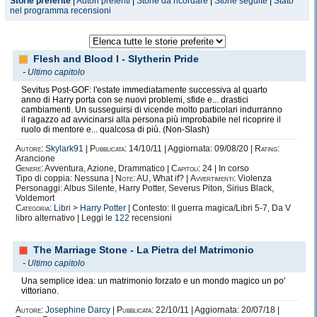
Storie preferite
|
Autori preferiti
|
Storie da ricordare
|
Storie seguite
|
Stato
nel programma recensioni
Flesh and Blood I - Slytherin Pride
-
Ultimo capitolo
Sevitus Post-GOF: l'estate immediatamente successiva al quarto
anno di Harry porta con se nuovi problemi, sfide e... drastici
cambiamenti. Un susseguirsi di vicende molto particolari indurranno
il ragazzo ad avvicinarsi alla persona più improbabile nel ricoprire il
ruolo di mentore e... qualcosa di più. (Non-Slash)
Autore:
Skylark91
|
Pubblicata:
14/10/11 | Aggiornata: 09/08/20 |
Rating:
Arancione
Genere:
Avventura, Azione, Drammatico |
Capitoli:
24 | In corso
Tipo di coppia: Nessuna |
Note:
AU, What if? |
Avvertimenti:
Violenza
Personaggi: Albus Silente, Harry Potter, Severus Piton, Sirius Black,
Voldemort
Categoria:
Libri
>
Harry Potter
| Contesto: II guerra magica/Libri 5-7, Da V
libro alternativo | Leggi le
122
recensioni
The Marriage Stone - La Pietra del Matrimonio
-
Ultimo capitolo
Una semplice idea: un matrimonio forzato e un mondo magico un po'
vittoriano.
Autore:
Josephine Darcy
|
Pubblicata:
22/10/11 | Aggiornata: 20/07/18 |