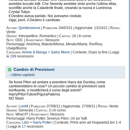
avrebbe toccato tutti. Che Serenity avrebbe vinto anche l'ultima sfida,
sconfitto anche la Catastrofe finale, creando la nuova e Luminosa
Crystal Tokyo.
Il Destino aveva parlato. Noi avevamo creduto.
Oggi, però, il Destino è cambiato.
Autore:
Quintessence
|
Pubblicata:
04/03/11 | Aggiornata: 13/10/11 |
Rating:
Verde
Genere:
Introspettivo, Romantico |
Capitoli:
18 | In corso
Note:
OOC |
Avvertimenti:
Nessuno
Personaggi: Ami/Amy, Makoto/Morea, Minako/Marta, Rei/Rea,
Usagi/Bunny
Categoria:
Anime & Manga
>
Sailor Moon
| Contesto: Dopo la fine | Leggi
le
199
recensioni
Cambio di Previsioni
-
Ultimo capitolo
Se fosse Piton ad andare a prendere Harry dai Dursley, come
cambierebbero le cose? Un piccolo cambio di previsioni sarà
ininfluente, o modificherà il corso degli eventi?
Harry/PitonTutore/FiguraPaterna
NO Slash.
Autore:
LizeM
|
Pubblicata:
07/08/11 | Aggiornata: 27/08/11 |
Rating:
Verde
Genere:
Generale |
Capitoli:
3 | In corso
Note:
What if? |
Avvertimenti:
Nessuno
Personaggi: Harry Potter, Severus Piton, Un po' tutti
Categoria:
Libri
>
Harry Potter
| Contesto: Primi anni ad Hogwarts/Libri 1-4
| Leggi le
17
recensioni