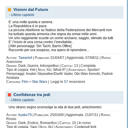
Visioni dal Futuro
-
Ultimo capitolo
E’ una notte quieta e serena.
La Repubblica è in pace.
La piccola ribellione su Naboo della Federazione dei Mercanti non
ha turbato questa armonia che regna da ormai mille anni.
Un urlo raggelante scuote un uomo anziano, saggio, stimato da tutti.
E’ l’inizio di una corsa contro l’inevitabile..
[ Altri personaggi: Siri Tachi; Barris Offee]
Racconto per ora sospeso, ma spero di riprendere...
Autore:
Tawariell
|
Pubblicata:
01/04/07 | Aggiornata: 07/08/11 |
Rating:
Arancione
Genere:
Dark, Guerra, Introspettivo |
Capitoli:
13 | Completa
Tipo di coppia: Het |
Note:
AU, What if? |
Avvertimenti:
Spoiler!
Personaggi: Anakin Skywalker/Darth Vader, Obi-Wan Kenobi, Padmè
Amidala
Categoria:
Film
>
Star Wars
| Leggi le
57
recensioni
Confidenze tra jedi
-
Ultimo capitolo
Uno strano sogno sconvolge la vita di due jedi, amici/nemici.
Autore:
Ayako79
|
Pubblicata:
25/03/09 | Aggiornata: 21/07/11 |
Rating:
Rosso
Genere:
Dark, Erotico, Romantico |
Capitoli:
10 | In corso
Tipo di coppia: Yaoi |
Note:
AU |
Avvertimenti:
Contenuti forti