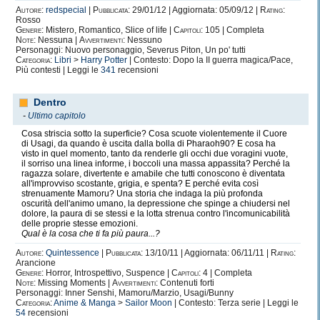
Autore:
redspecial
|
Pubblicata:
29/01/12 | Aggiornata: 05/09/12 |
Rating:
Rosso
Genere:
Mistero, Romantico, Slice of life |
Capitoli:
105 | Completa
Note:
Nessuna |
Avvertimenti:
Nessuno
Personaggi: Nuovo personaggio, Severus Piton, Un po' tutti
Categoria:
Libri
>
Harry Potter
| Contesto: Dopo la II guerra magica/Pace,
Più contesti | Leggi le
341
recensioni
Dentro
-
Ultimo capitolo
Cosa striscia sotto la superficie? Cosa scuote violentemente il Cuore
di Usagi, da quando è uscita dalla bolla di Pharaoh90? E cosa ha
visto in quel momento, tanto da renderle gli occhi due voragini vuote,
il sorriso una linea informe, i boccoli una massa appassita? Perché la
ragazza solare, divertente e amabile che tutti conoscono è diventata
all'improvviso scostante, grigia, e spenta? E perché evita così
strenuamente Mamoru? Una storia che indaga la più profonda
oscurità dell'animo umano, la depressione che spinge a chiudersi nel
dolore, la paura di se stessi e la lotta strenua contro l'incomunicabilità
delle proprie stesse emozioni.
Qual è la cosa che ti fa più paura...?
Autore:
Quintessence
|
Pubblicata:
13/10/11 | Aggiornata: 06/11/11 |
Rating:
Arancione
Genere:
Horror, Introspettivo, Suspence |
Capitoli:
4 | Completa
Note:
Missing Moments |
Avvertimenti:
Contenuti forti
Personaggi: Inner Senshi, Mamoru/Marzio, Usagi/Bunny
Categoria:
Anime & Manga
>
Sailor Moon
| Contesto: Terza serie | Leggi le
54
recensioni