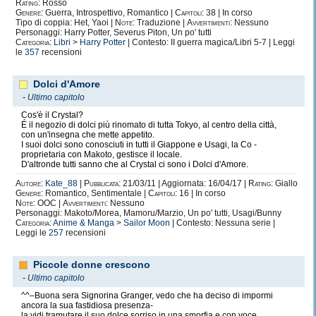
Rating:
Rosso
Genere:
Guerra, Introspettivo, Romantico |
Capitoli:
38 | In corso
Tipo di coppia: Het, Yaoi |
Note:
Traduzione |
Avvertimenti:
Nessuno
Personaggi: Harry Potter, Severus Piton, Un po' tutti
Categoria:
Libri
>
Harry Potter
| Contesto: II guerra magica/Libri 5-7 | Leggi
le
357
recensioni
Dolci d'Amore
-
Ultimo capitolo
Cos'è il Crystal?
É il negozio di dolci più rinomato di tutta Tokyo, al centro della città,
con un'insegna che mette appetito.
I suoi dolci sono conosciuti in tutti il Giappone e Usagi, la Co -
proprietaria con Makoto, gestisce il locale.
D'altronde tutti sanno che al Crystal ci sono i Dolci d'Amore.
Autore:
Kate_88
|
Pubblicata:
21/03/11 | Aggiornata: 16/04/17 |
Rating:
Giallo
Genere:
Romantico, Sentimentale |
Capitoli:
16 | In corso
Note:
OOC |
Avvertimenti:
Nessuno
Personaggi: Makoto/Morea, Mamoru/Marzio, Un po' tutti, Usagi/Bunny
Categoria:
Anime & Manga
>
Sailor Moon
| Contesto: Nessuna serie |
Leggi le
257
recensioni
Piccole donne crescono
-
Ultimo capitolo
^^–Buona sera Signorina Granger, vedo che ha deciso di impormi
ancora la sua fastidiosa presenza-
la vidi tramutare il suo dolce sorriso in una smorfia e con voce