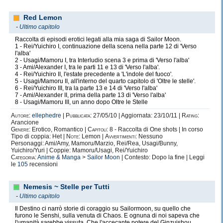
Red Lemon
-
Ultimo capitolo
Raccolta di episodi erotici legati alla mia saga di Sailor Moon.
1 - Rei/Yuichiro I, continuazione della scena nella parte 12 di 'Verso
l'alba'
2 - Usagi/Mamoru I, tra Interludio scena 3 e prima di 'Verso l'alba'
3 - Ami/Alexander I, tra le parti 11 e 13 di 'Verso l'alba'.
4 - Rei/Yuichiro II, l'estate precedente a 'L'indole del fuoco'.
5 - Usagi/Mamoru II, all'interno del quarto capitolo di 'Oltre le stelle'.
6 - Rei/Yuichiro III, tra la parte 13 e 14 di 'Verso l'alba'
7 - Ami/Alexander II, prima della parte 13 di 'Verso l'alba'
8 - Usagi/Mamoru III, un anno dopo Oltre le Stelle
Autore:
ellephedre
|
Pubblicata:
27/05/10 | Aggiornata: 23/10/11 |
Rating:
Arancione
Genere:
Erotico, Romantico |
Capitoli:
8 - Raccolta di One shots | In corso
Tipo di coppia: Het |
Note:
Lemon |
Avvertimenti:
Nessuno
Personaggi: Ami/Amy, Mamoru/Marzio, Rei/Rea, Usagi/Bunny,
Yuichiro/Yuri | Coppie: Mamoru/Usagi, Rei/Yuichiro
Categoria:
Anime & Manga
>
Sailor Moon
| Contesto: Dopo la fine | Leggi
le
105
recensioni
Nemesis ~ Stelle per Tutti
-
Ultimo capitolo
Il Destino ci narrò storie di coraggio su Sailormoon, su quello che
furono le Senshi, sulla venuta di Chaos. E ognuna di noi sapeva che
l'umanità sarebbe vissuta. Che l'accecante potere del Ginzuishou