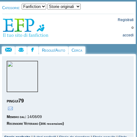
Categorie:
Registrati
o
accedi
Regole/Aiuto
Cerca
pingui79
Membro dal:
14/08/09
Recensore Veterano
(
)
306 recensioni