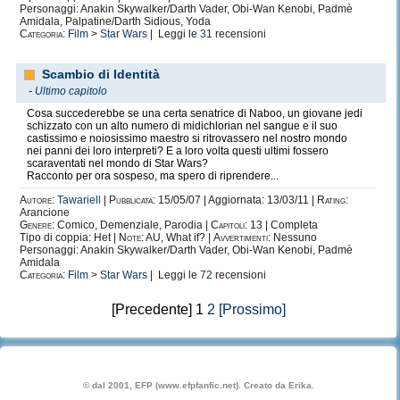
Personaggi: Anakin Skywalker/Darth Vader, Obi-Wan Kenobi, Padmè
Amidala, Palpatine/Darth Sidious, Yoda
Categoria:
Film
>
Star Wars
| Leggi le
31
recensioni
Scambio di Identità
-
Ultimo capitolo
Cosa succederebbe se una certa senatrice di Naboo, un giovane jedi
schizzato con un alto numero di midichlorian nel sangue e il suo
castissimo e noiosissimo maestro si ritrovassero nel nostro mondo
nei panni dei loro interpreti? E a loro volta questi ultimi fossero
scaraventati nel mondo di Star Wars?
Racconto per ora sospeso, ma spero di riprendere...
Autore:
Tawariell
|
Pubblicata:
15/05/07 | Aggiornata: 13/03/11 |
Rating:
Arancione
Genere:
Comico, Demenziale, Parodia |
Capitoli:
13 | Completa
Tipo di coppia: Het |
Note:
AU, What if? |
Avvertimenti:
Nessuno
Personaggi: Anakin Skywalker/Darth Vader, Obi-Wan Kenobi, Padmè
Amidala
Categoria:
Film
>
Star Wars
| Leggi le
72
recensioni
[Precedente] 1
2
[Prossimo]
© dal 2001, EFP (www.efpfanfic.net). Creato da Erika.