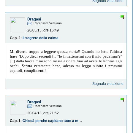
Segnala violazione
Dragasi
Recensore Veterano
20/05/13, ore 16:49
Cap. 2:
Il segreto della calma
Mi diverto troppo a leggere questa storia!! Quando ho letto l'ultima
frase "Dopo dieci secondi [...]"Io intrattenermi con il mio padawan??"
[...] dalla bocca.." mi sono messa a ridere fino ad avere le lacrime agli
occhi. Scritta veramente bene, adesso mi leggo subito i prossimi
capitoli, complimenti!
Segnala violazione
Dragasi
Recensore Veterano
20/04/13, ore 21:52
Cap. 1:
Chissà perché capitano tutte a me...