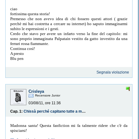
ciao
fortissima questa storia!
Premesso che non avevo idea di chi fossero questi attori ( grazie
perchè mi hai costretta a cercare su internet) ho saputo immaginarmi
subito le espressioni e i gesti.
Credo che stavo per avere un infarto verso la fine del capitolo: mi
sono proprio immaginata Palpatain vestito da gatto investito da una
ferrari rossa fiammante.
Continua così!
A presto
Blu pen
Segnala violazione
Crisleya
Recensore Junior
03/08/11, ore 11:36
Cap. 1:
Chissà perché capitano tutte a me...
Madonna santa! Questa fanfiction mi fa talmente ridere che c'è da
spisciarsi!