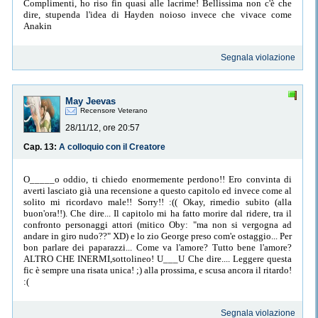
Complimenti, ho riso fin quasi alle lacrime! Bellissima non c'è che
dire, stupenda l'idea di Hayden noioso invece che vivace come
Anakin
Segnala violazione
May Jeevas
Recensore Veterano
28/11/12, ore 20:57
Cap. 13:
A colloquio con il Creatore
O_____o oddio, ti chiedo enormemente perdono!! Ero convinta di
averti lasciato già una recensione a questo capitolo ed invece come al
solito mi ricordavo male!! Sorry!! :(( Okay, rimedio subito (alla
buon'ora!!). Che dire... Il capitolo mi ha fatto morire dal ridere, tra il
confronto personaggi attori (mitico Oby: "ma non si vergogna ad
andare in giro nudo??" XD) e lo zio George preso com'e ostaggio... Per
bon parlare dei paparazzi... Come va l'amore? Tutto bene l'amore?
ALTRO CHE INERMI,sottolineo! U___U Che dire.... Leggere questa
fic è sempre una risata unica! ;) alla prossima, e scusa ancora il ritardo!
:(
Segnala violazione