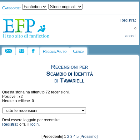
Categorie:
Registrati
o
accedi
Regole/Aiuto
Cerca
Recensioni per
Scambio di Identità
di
Tawariell
Questa storia ha ottenuto 72 recensioni.
Positive : 72
Neutre o critiche: 0
Devi essere loggato per recensire.
Registrati
o fai il
login
.
[Precedente] 1
2
3
4
5
[Prossimo]