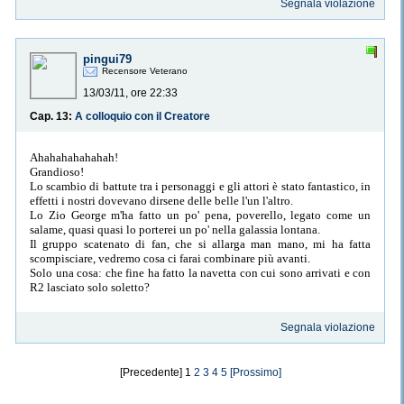
Segnala violazione
pingui79
Recensore Veterano
13/03/11, ore 22:33
Cap. 13:
A colloquio con il Creatore
Ahahahahahahah!
Grandioso!
Lo scambio di battute tra i personaggi e gli attori è stato fantastico, in
effetti i nostri dovevano dirsene delle belle l'un l'altro.
Lo Zio George m'ha fatto un po' pena, poverello, legato come un
salame, quasi quasi lo porterei un po' nella galassia lontana.
Il gruppo scatenato di fan, che si allarga man mano, mi ha fatta
scompisciare, vedremo cosa ci farai combinare più avanti.
Solo una cosa: che fine ha fatto la navetta con cui sono arrivati e con
R2 lasciato solo soletto?
Segnala violazione
[Precedente] 1
2
3
4
5
[Prossimo]