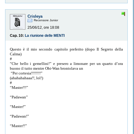
Crisleya
Recensore Junior
25/06/12, ore 18:08
Cap. 10:
La riunione delle MENTI
Questo è il mio secondo capitolo preferito (dopo Il Segreto della
Calma)
#
“Che bello i gemellini!” e presero a limonare per un quarto d’ora
buono il tutto mentre Obi-Wan brontolava un
“Per cortesia!!!!!!!!”
(ahahahahaaa!!, lol!)
#
“Master!!!”
“Padawan”
“Master!”
“Padawan!”
“Master!!”