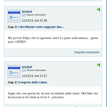
krishel
Nuovo recensore
11/12/13, ore 21:38
Cap. 3:
I Veri Master sono saggi per davvero...
Ma povero Palpy che lo ignorano tutti! La parte sulla musica... genio
puro. GENIO!
Segnala violazione
krishel
Nuovo recensore
11/12/13, ore 21:27
Cap. 2:
Il segreto della calma
Sappi che con questa fic mi stai uccidendo dalle risate. Obi-Wan che
ha beccato le fic slash su di lui è... priceless.