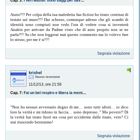
Cap. 3:
I Veri Master sono saggi per davvero...
Aiuto!!!! Per colpa della tua maledetta fan fiction ho tirato centinai di
testate sul muro!!!! Dai scherzo, comunque adesso che gli scambi di
identità sono compiuti non vedo l'ora di vedere cosa si inventerà
Anakin per arrivare da Padme visto che di auto proprio non se ne
parla!!!! So che non leggerai mai questo commento ma lo volevo fare
lo stesso, per me é si!!!!
Segnala violazione
krishel
Nuovo recensore
11/12/13, ore 21:56
Cap. 7:
Fai un bel respiro e libera la mente...
“Non ho nessun avversario degno di me… sono tutti idioti… io dico
loro la verità e mi ridono in faccia… sono depresso..” Ma povero!! Di
la verità hai tirato fuori sta cosa per uccidermi dalle risate, vero? Ci
stai riuscendo benissimo!
Segnala violazione