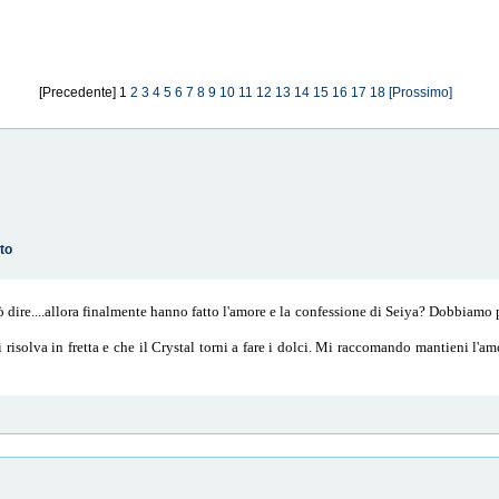
[Precedente] 1
2
3
4
5
6
7
8
9
10
11
12
13
14
15
16
17
18
[Prossimo]
to
 dire....allora finalmente hanno fatto l'amore e la confessione di Seiya? Dobbiamo 
i risolva in fretta e che il Crystal torni a fare i dolci. Mi raccomando mantieni l'