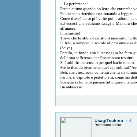
... La perfezione!
Per un attimo quando ho letto che entrambe vo
Poi mi sono ricreduta continuando a leggere .
Come ti avrò detto più volte poi ... adoro i pa
Ed eccoci che vediamo Usagi e Mamoru che se
all'amore.
Finalmente!
Trovo che tu abbia descritto il momento molto 
In fine, a rompere le scatole al prossimo e ai 
(Seiya)...
Porello, in fondo con il messaggio ha fatto qu
della sua sofferenza per l'essere stato respinto.
Si è addirittura scusato per quel bacio rubato.
Me lo ricordo bene bene quel capitolo sai? An
Beh, che dire... sono contenta che tu sia tornat
Per me, il capitolo è perfetto e sì, come hai
Scusami se ho fatto passare tutto questo tempo
Un abbraccio!
UsagiTsukino
Recensore Junior