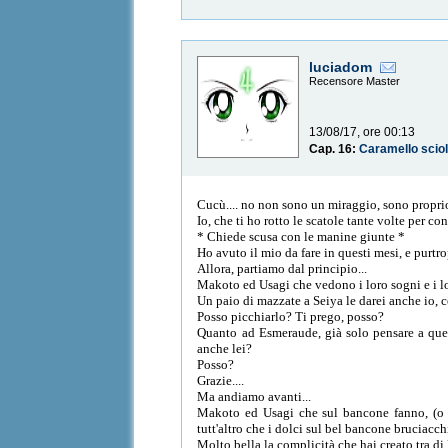
luciadom
Recensore Master
13/08/17, ore 00:13
Cap. 16:
Caramello sciol
Cucù.... no non sono un miraggio, sono propri
Io, che ti ho rotto le scatole tante volte per c
* Chiede scusa con le manine giunte *
Ho avuto il mio da fare in questi mesi, e purtr
Allora, partiamo dal principio...
Makoto ed Usagi che vedono i loro sogni e i lo
Un paio di mazzate a Seiya le darei anche io, c
Posso picchiarlo? Ti prego, posso?
Quanto ad Esmeraude, già solo pensare a quell
anche lei?
Posso?
Grazie....
Ma andiamo avanti...
Makoto ed Usagi che sul bancone fanno, (o m
tutt'altro che i dolci sul bel bancone bruciacch
Molto bella la complicità che hai creato tra di