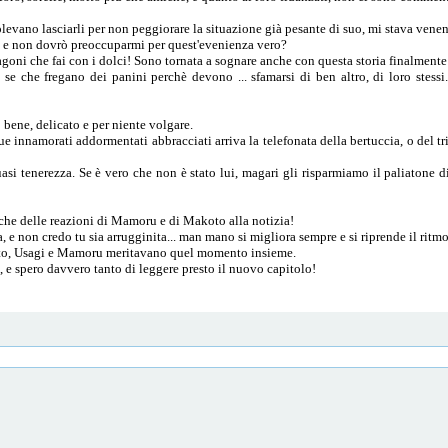
levano lasciarli per non peggiorare la situazione già pesante di suo, mi stava ven
.. e non dovrò preoccuparmi per quest'evenienza vero?
ragoni che fai con i dolci! Sono tornata a sognare anche con questa storia finalmente
 che fregano dei panini perchè devono ... sfamarsi di ben altro, di loro stessi
bene, delicato e per niente volgare.
due innamorati addormentati abbracciati arriva la telefonata della bertuccia, o del t
asi tenerezza. Se è vero che non è stato lui, magari gli risparmiamo il paliatone d
che delle reazioni di Mamoru e di Makoto alla notizia!
a, e non credo tu sia arrugginita... man mano si migliora sempre e si riprende il ritm
 detto, Usagi e Mamoru meritavano quel momento insieme.
, e spero davvero tanto di leggere presto il nuovo capitolo!