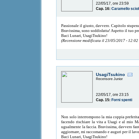
22/05/17, ore 23:59
Cap. 16:
Caramello sciol
Passionale il giusto, davvero. Capitolo stupe
Bravissima, sono soddisfatta! Aspetto il tuo 
Baci Lunari, UsagiTsukino!
(Recensione modificata il 23/05/2017 - 12:02
UsagiTsukino
Recensore Junior
22/05/17, ore 23:15
Cap. 15:
Forni spenti
Non solo interrompono la mia coppia preferita s
facendo rischiare la vita a Usagi e al mio 
ugualmente la faccia. Bravissima, davvero fant
aggiornare, mi raccomando e auguri per il lavo
Baci Lunari, UsagiTsukino!