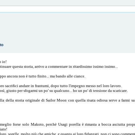
to
o io!
ontinuare questa storia, arrivo a commentare in ritardissimo issimo issimo...
oppo ancora non è tutto finito... ma bando alle ciance.
ro sacrifici andare in frantumi, dopo tutto l'impegno messo nel loro lavoro.
osì, giusto per sfogarmi un po' su qualcuno... ho un po' di tensione da scaricare.
a della storia originale di Sailor Moon con quella risata odiosa serve a farmi sal
eglio forse solo Makoto, perchè Usagi porella è rimasta a bocca asciutta propr
iato!
 loro, sorelle, molto più che amiche, e quanto ai loro fidanzati, non ci sono comment