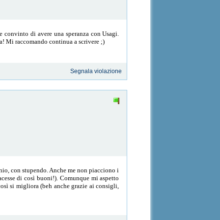
é e convinto di avere una speranza con Usagi.
a! Mi raccomando continua a scrivere ;)
Segnala violazione
genio, con stupendo. Anche me non piacciono i
facesse di così buoni!). Comunque mi aspetto
osì si migliora (beh anche grazie ai consigli,