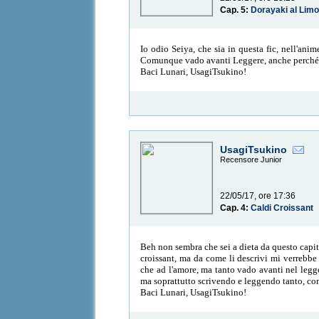
Cap. 5:
Dorayaki al Lim
Io odio Seiya, che sia in questa fic, nell'an
Comunque vado avanti Leggere, anche perché Ma
Baci Lunari, UsagiTsukino!
UsagiTsukino
Recensore Junior
22/05/17, ore 17:36
Cap. 4:
Caldi Croissant
Beh non sembra che sei a dieta da questo capi
croissant, ma da come li descrivi mi verrebb
che ad l'amore, ma tanto vado avanti nel legge
ma soprattutto scrivendo e leggendo tanto, c
Baci Lunari, UsagiTsukino!