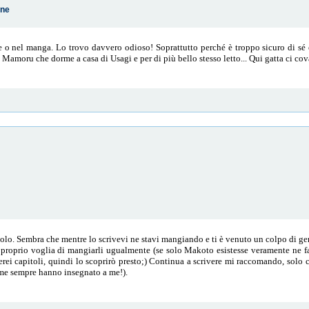
one
ime o nel manga. Lo trovo davvero odioso! Soprattutto perché è troppo sicuro di s
moru che dorme a casa di Usagi e per di più bello stesso letto... Qui gatta ci cov
tolo. Sembra che mentre lo scrivevi ne stavi mangiando e ti è venuto un colpo di 
e proprio voglia di mangiarli ugualmente (se solo Makoto esistesse veramente ne 
rei capitoli, quindi lo scoprirò presto;) Continua a scrivere mi raccomando, solo c
ome sempre hanno insegnato a me!).