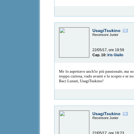
UsagiTsukino
Recensore Junior
22/05/17, ore 19:59
Cap. 10:
Iris Giallo
Me lo aspettavo anch'io più passionale, ma son
troppo curiosa, vado avanti e lo scopro e se no
Baci Lunari, UsagiTsukino!
UsagiTsukino
Recensore Junior
22/05/17, ore 18:23