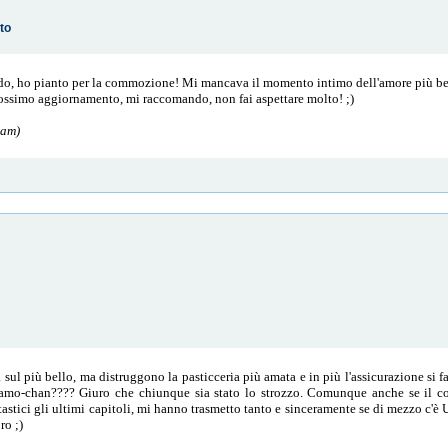
to
ndo, ho pianto per la commozione! Mi mancava il momento intimo dell'amore più bel
prossimo aggiornamento, mi raccomando, non fai aspettare molto! ;)
 am)
ul più bello, ma distruggono la pasticceria più amata e in più l'assicurazione si fa 
Mamo-chan???? Giuro che chiunque sia stato lo strozzo. Comunque anche se il col
astici gli ultimi capitoli, mi hanno trasmetto tanto e sinceramente se di mezzo c'è 
ro ;)