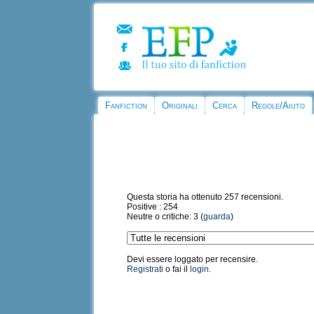
Fanfiction
Originali
Cerca
Regole/Aiuto
Questa storia ha ottenuto 257 recensioni.
Positive : 254
Neutre o critiche: 3 (
guarda
)
Devi essere loggato per recensire.
Registrati
o fai il
login
.