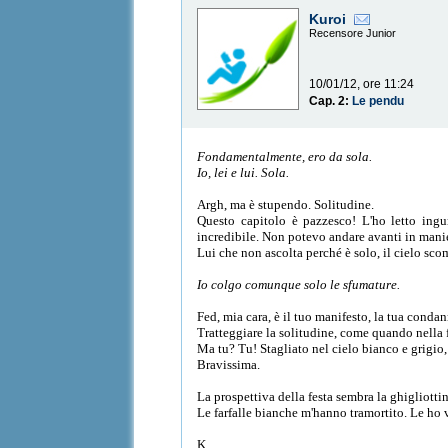
Kuroi
Recensore Junior
10/01/12, ore 11:24
Cap. 2:
Le pendu
Fondamentalmente, ero da sola.
Io, lei e lui. Sola.
Argh,
ma è stupendo. Solitudine.
Questo capitolo è pazzesco! L'ho letto ingu
incredibile. Non potevo andare avanti in mani
Lui che non ascolta perché è solo, il cielo scom
Io colgo comunque solo le sfumature.
Fed, mia cara, è il tuo manifesto, la tua condann
Tratteggiare la solitudine, come quando nella f
Ma tu? Tu! Stagliato nel cielo bianco e grigio, 
Bravissima.
La prospettiva della festa sembra la ghigliotti
Le farfalle bianche m'hanno tramortito. Le ho v
K