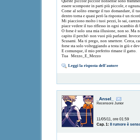
Queste piccole piccole nonsense sono framment
essere scomposte in parti più piccole, e ognun
Come al solito emerge il tuo domandare, il tuo 
dentro torna e quasi però la risposta è un ricord
Mi piacciono molto i tuoi pezzi, lo sai, carezz
piace vedere il tuo riflesso in ogni scambio di ba
O forse è solo una mia illusione, non so. Ma n
capito il perché- non vuoi più parlarmi. Invece
Scusami. Ma ti prego, non smettere. Cerca, cad
forse sta solo volteggiando a testa in giù e d
E comunque, il mio preferito rimane il gatto.
Tua Mezzo_E_Mezzo
Leggi la risposta dell'autore
_Ansel_
Recensore Junior
11/05/11, ore 01:59
Cap. 1:
Il rumore è sens