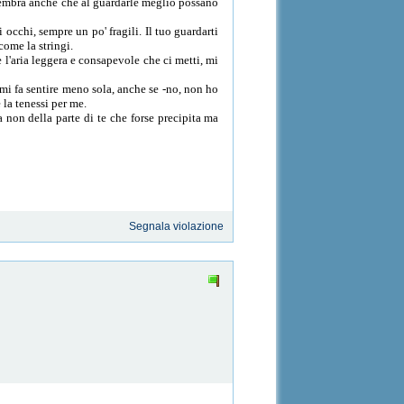
 sembra anche che al guardarle meglio possano
occhi, sempre un po' fragili. Il tuo guardarti
come la stringi.
e l'aria leggera e consapevole che ci metti, mi
 mi fa sentire meno sola, anche se -no, non ho
 la tenessi per me.
 non della parte di te che forse precipita ma
Segnala violazione