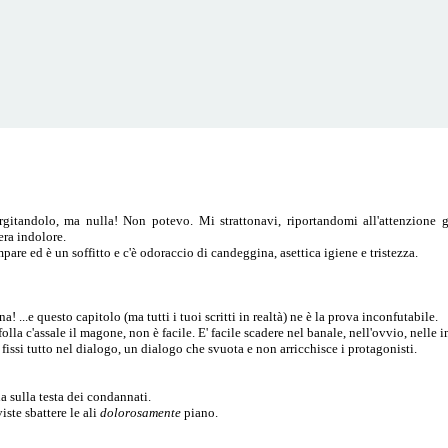
rgitandolo, ma nulla! Non potevo. Mi strattonavi, riportandomi all'attenzione 
era indolore.
pare ed è un soffitto e c'è odoraccio di candeggina, asettica igiene e tristezza.
a! ...e questo capitolo (ma tutti i tuoi scritti in realtà) ne è la prova inconfutabile.
olla c'assale il magone, non è facile. E' facile scadere nel banale, nell'ovvio, nelle
fissi tutto nel dialogo, un dialogo che svuota e non arricchisce i protagonisti.
na sulla testa dei condannati.
iste sbattere le ali
dolorosamente
piano.