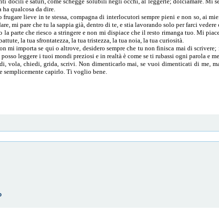
i docili e saturi, come schegge solubili negli occhi, al leggerle; dolciamare. Mi
a ha qualcosa da dire.
frugare lieve in te stessa, compagna di interlocutori sempre pieni e non so, ai miei 
are, mi pare che tu la sappia già, dentro di te, e stia lavorando solo per farci vedere 
o la parte che riesco a stringere e non mi dispiace che il resto rimanga tuo. Mi piac
ttute, la tua sfrontatezza, la tua tristezza, la tua noia, la tua curiosità.
on mi importa se qui o altrove, desidero sempre che tu non finisca mai di scrivere;
 posso leggere i tuoi mondi preziosi e in realtà è come se ti rubassi ogni parola e me
i, vola, chiedi, grida, scrivi. Non dimenticarlo mai, se vuoi dimenticati di me, ma
eve semplicemente capirlo. Ti voglio bene.
o