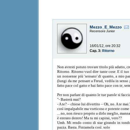
Mezzo_E_Mezzo
Recensore Junior
16/01/12, ore 20:32
Cap. 3:
Ritorno
Non avresti potuto trovare titolo più adatto, c
Ritorno. Ritorno vuol dire tante cose. E il tuo
un nonsense più 'sensato' di quanto, a mio par
(lungi da me pensare a Freud, vedila in senso 
fatto pace col gatto e hai fatto pace con te, se
Per non parlare di quanto le tue parole si facc
"- Basterà mai?
- A te? – chiese lui divertito – Oh, no. A te mai.
così impalpabile ma vorticoso e potente come s
... no, non riesco proprio a dirlo meglio, mann
è entrato dentro! Ma tu mi capirai, vero??
Umh. Mi rendo conto di star girando in tondo.
pazza. Basta. Finiamola così. solo