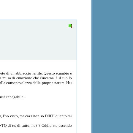
iete di un abbraccio fertile. Questo scambio è
 mi sa di emozione che s'incarna. è il tuo Io
dalla consapevolezza della propria natura. Hai
rità innegabile -
ho, l'ho visto, ma cazz non so DIRTI quanto mi
UNTO di te, di tutto, no?!? Oddio sto uscendo