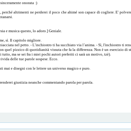
 sinceramente onorata :)
, perché altrimenti ne perderei il poco che ahimé son capace di cogliere. E' polvere 
ntanarsi.
oesia e musica questo, lo adoro.] Geniale.
e, sì. Il capitolo migliore.
acciata nel petto. - L’inchiostro ti ha succhiato via l’anima. - Sì, l'inchiostro ti re
n quel pizzico di quotidianità vissuta che fa la differenza. Non è un esercizio di s
 tutto, ma se sei fra i miei pochi autori preferiti ci sarà un motivo, tzè).
 vivida delle tue parole sospese. Ecco.
nti mai e disegni con le lettere un universo magico e puro.
 renderei giustizia neanche commentando parola per parola.