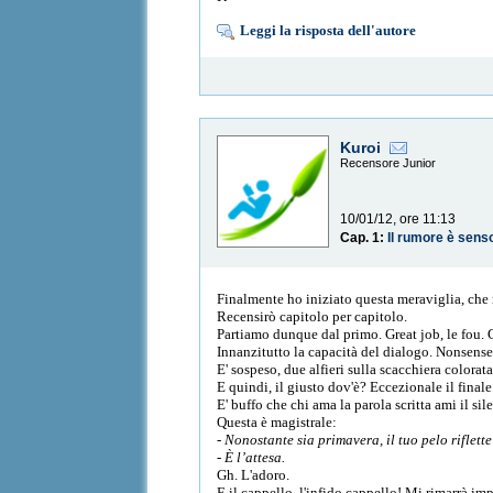
Leggi la risposta dell'autore
Kuroi
Recensore Junior
10/01/12, ore 11:13
Cap. 1:
Il rumore è sens
Finalmente ho iniziato questa meraviglia, che
Recensirò capitolo per capitolo.
Partiamo dunque dal primo. Great job, le fou. 
Innanzitutto la capacità del dialogo. Nonsense 
E' sospeso, due alfieri sulla scacchiera colorat
E quindi, il giusto dov'è? Eccezionale il finale.
E' buffo che chi ama la parola scritta ami il s
Questa è magistrale:
- Nonostante sia primavera, il tuo pelo riflett
- È l’attesa.
Gh. L'adoro.
E il cappello, l'infido cappello! Mi rimarrà im