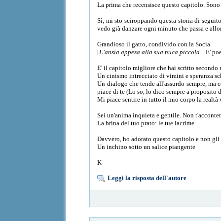
La prima che recensisce questo capitolo. Sono
Sì, mi sto sciroppando questa storia di seguito
vedo già danzare ogni minuto che passa e allo
Grandioso il gatto, condivido con la Socia.
[
L’ansia appesa alla sua nuca piccola
... E' p
E' il capitolo migliore che hai scritto secondo m
Un cinismo intrecciato di vimini e speranza schi
Un dialogo che tende all'assurdo sempre, ma co
piace di te (Lo so, lo dico sempre a proposito di
Mi piace sentire in tutto il mio corpo la realtà
Sei un'anima inquieta e gentile. Non t'acconte
La brina del tuo prato: le tue lacrime.
Davvero, ho adorato questo capitolo e non gli
Un inchino sotto un salice piangente
K
Leggi la risposta dell'autore