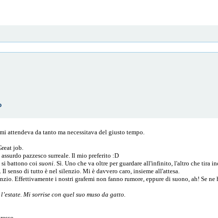
o
 mi attendeva da tanto ma necessitava del giusto tempo.
Great job.
assurdo pazzesco surreale. Il mio preferito :D
a si battono coi
suoni
. Sì. Uno che va oltre per guardare all'infinito, l'altro che tira i
 Il senso di tutto è nel silenzio. Mi è davvero caro, insieme all'attesa.
ilenzio. Effettivamente i nostri grafemi non fanno rumore, eppure di suono, ah! Se ne 
e l’estate. Mi sorrise con quel suo muso da gatto.
presso.