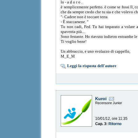
lo - a d o r o .
è semplicemente perfetto. è come se fossi lì, co
che da sempre credo che tu sia e che volevo che
"- Cadere non è toccare terra.
- È staccarsene. "
Tu non cadi, Fed. Tu hai imparato a volare a 
spaventa più...
Sono festante. Ho riavuto indietro entrambe le
Ti voglio bene!
Un abbraccio, e uno svolazzo di cappello,
M_E_M
Leggi la risposta dell'autore
Kuroi
Recensore Junior
10/01/12, ore 11:35
Cap. 3:
Ritorno