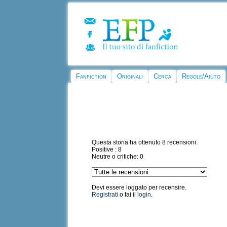
Fanfiction
Originali
Cerca
Regole/Aiuto
Questa storia ha ottenuto 8 recensioni.
Positive : 8
Neutre o critiche: 0
Devi essere loggato per recensire.
Registrati
o fai il
login
.