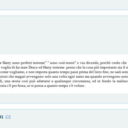
Harry sono perfetti insieme" " sono così teneri" e via dicendo, perchè credo che a
la voglia di far stare Draco ed Harry insieme. penso che la cosa più importante sia il s
o come vogliamo, e non importa quanto tempo passi prima del lieto fine, ne sarà sempr
iunioni che magari avvengono solo una volta ogni tanto ma quando avvengono sono
i, una storia così può adattarsi a qualunque circostanza, ed in fondo la malinco
ia c'è per forza, se si pensa a quanto tempo c'è voluto.
81