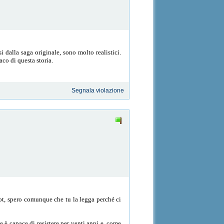
 dalla saga originale, sono molto realistici.
co di questa storia.
Segnala violazione
ot, spero comunque che tu la legga perché ci
e è capace di resistere per venti anni e, come