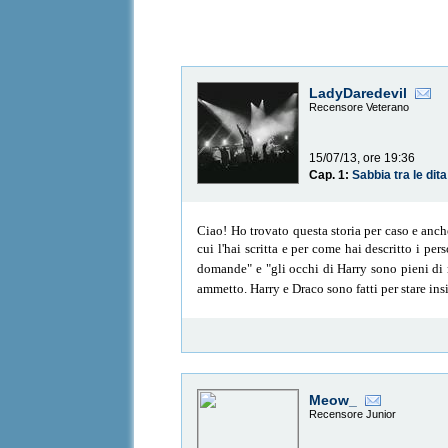
LadyDaredevil
Recensore Veterano
15/07/13, ore 19:36
Cap. 1:
Sabbia tra le dita
Ciao! Ho trovato questa storia per caso e anch
cui l'hai scritta e per come hai descritto i pe
domande" e "gli occhi di Harry sono pieni di ri
ammetto. Harry e Draco sono fatti per stare in
Meow_
Recensore Junior