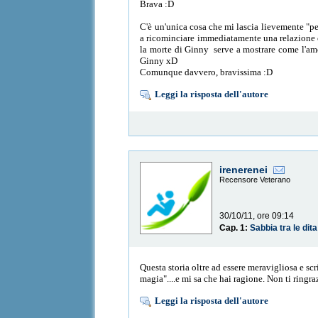
Brava :D
C'è un'unica cosa che mi lascia lievemente "per
a ricominciare immediatamente una relazione 
la morte di Ginny serve a mostrare come l'amo
Ginny xD
Comunque davvero, bravissima :D
Leggi la risposta dell'autore
irenerenei
Recensore Veterano
30/10/11, ore 09:14
Cap. 1:
Sabbia tra le dita
Questa storia oltre ad essere meravigliosa e sc
magia"....e mi sa che hai ragione. Non ti ringr
Leggi la risposta dell'autore