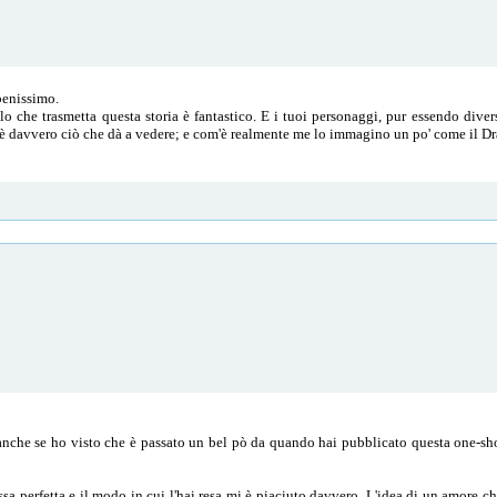
 benissimo.
 che trasmetta questa storia è fantastico. E i tuoi personaggi, pur essendo diversi
è davvero ciò che dà a vedere; e com'è realmente me lo immagino un po' come il Dra
anche se ho visto che è passato un bel pò da quando hai pubblicato questa one-sh
sa perfetta e il modo in cui l'hai resa mi è piaciuto davvero. L'idea di un amore ch