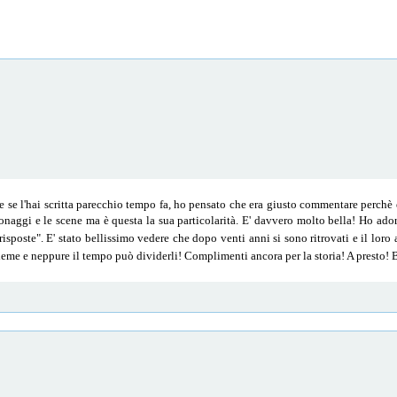
e se l'hai scritta parecchio tempo fa, ho pensato che era giusto commentare perchè
rsonaggi e le scene ma è questa la sua particolarità. E' davvero molto bella! Ho adora
sposte". E' stato bellissimo vedere che dopo venti anni si sono ritrovati e il loro 
sieme e neppure il tempo può dividerli! Complimenti ancora per la storia! A presto! 