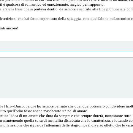
venti è qualcosa di romantico ed emozionante. magico per l'appunto.
a era una frase che si portava dentro da sempre e sentirle alla fine pronunciate com
 descrizioni che hai fatto, soprattutto della spiaggia, con quell'alone melanconi
enti ancora!
le Harry/Draco, perchè ho sempre pensato che quei due potessero condividere molte 
utto quell'odio fosse anche mascherato un po' di amore.
ntica l'idea di un amore che dura da sempre e che sempre durerà, nonostante tutto. 
r mantenendo quella sorta di mentalità distaccata che lo caratterizza, e lottando co
nto la sezione che riguarda l'alternarsi delle stagioni, e il diverso effetto che le var