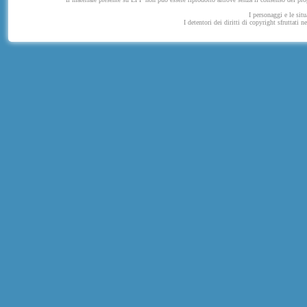
I personaggi e le situ
I detentori dei diritti di copyright sfruttati