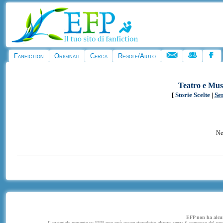
Fanfiction
Originali
Cerca
Regole/Aiuto
Teatro e Mus
[
Storie Scelte
|
Ser
Ne
EFP non ha alcuna
Il materiale presente su EFP non può essere riprodotto altrove senza il consenso del propr