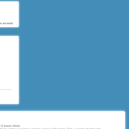
uo account
 li hanno ideati.
uti credits e nei limiti e termini concessi dalla legge). Tutti i soggetti descritti nelle