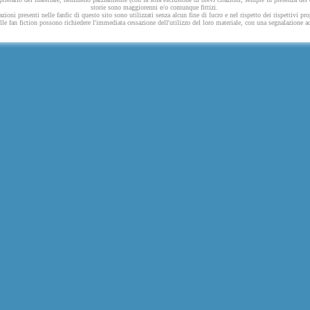
storie sono maggiorenni e/o comunque fittizi.
azioni presenti nelle fanfic di questo sito sono utilizzati senza alcun fine di lucro e nel rispetto dei rispettivi pro
 nelle fan fiction possono richiedere l'immediata cessazione dell'utilizzo del loro materiale, con una segnalazione