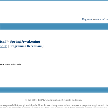
Registrati
o
entra nel t
ical
>
Spring Awakening
ie (0)
|
Programma Recensioni
]
ssuna serie trovata.
© dal 2001, EFP (www.efpfanfic.net). Creato da Erika.
 responsabilità per gli scritti pubblicati in esso, in quanto esclusiva opera e proprietà degli autori che
ietario del materiale, nemmeno parzialmente (con la sola esclusione di brevi citazioni, sempre in presenza dei dov