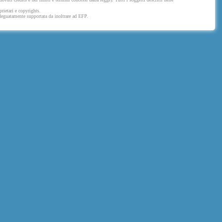
prietari e copyrights.
 adeguatamente supportata da inoltrare ad EFP.