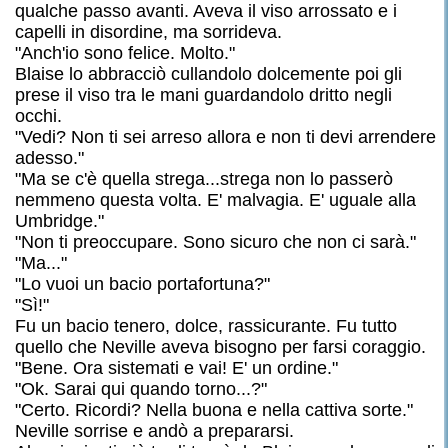
qualche passo avanti. Aveva il viso arrossato e i
capelli in disordine, ma sorrideva.
"Anch'io sono felice. Molto."
Blaise lo abbracciò cullandolo dolcemente poi gli
prese il viso tra le mani guardandolo dritto negli
occhi.
"Vedi? Non ti sei arreso allora e non ti devi arrendere
adesso."
"Ma se c'è quella strega...strega non lo passerò
nemmeno questa volta. E' malvagia. E' uguale alla
Umbridge."
"Non ti preoccupare. Sono sicuro che non ci sarà."
"Ma..."
"Lo vuoi un bacio portafortuna?"
"Sì!"
Fu un bacio tenero, dolce, rassicurante. Fu tutto
quello che Neville aveva bisogno per farsi coraggio.
"Bene. Ora sistemati e vai! E' un ordine."
"Ok. Sarai qui quando torno...?"
"Certo. Ricordi? Nella buona e nella cattiva sorte."
Neville sorrise e andò a prepararsi.