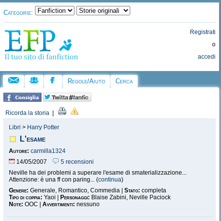
Categorie:
Registrati
o
accedi
Regole/Aiuto
Cerca
Ricorda la storia
|
Libri
>
Harry Potter
L'esame
Autore:
carmilla1324
14/05/2007
5 recensioni
Neville ha dei problemi a superare l'esame di smaterializzazione...
Attenzione: è una ff con paring... (
continua
)
Genere:
Generale, Romantico, Commedia |
Stato:
completa
Tipo di coppia:
Yaoi |
Personaggi:
Blaise Zabini, Neville Paciock
Note:
OOC |
Avvertimenti:
nessuno