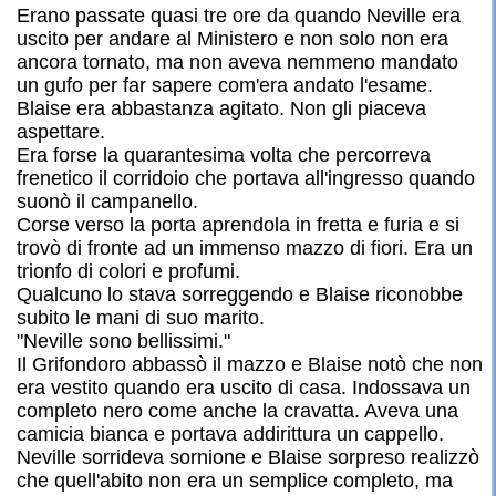
Erano passate quasi tre ore da quando Neville era
uscito per andare al Ministero e non solo non era
ancora tornato, ma non aveva nemmeno mandato
un gufo per far sapere com'era andato l'esame.
Blaise era abbastanza agitato. Non gli piaceva
aspettare.
Era forse la quarantesima volta che percorreva
frenetico il corridoio che portava all'ingresso quando
suonò il campanello.
Corse verso la porta aprendola in fretta e furia e si
trovò di fronte ad un immenso mazzo di fiori. Era un
trionfo di colori e profumi.
Qualcuno lo stava sorreggendo e Blaise riconobbe
subito le mani di suo marito.
"Neville sono bellissimi."
Il Grifondoro abbassò il mazzo e Blaise notò che non
era vestito quando era uscito di casa. Indossava un
completo nero come anche la cravatta. Aveva una
camicia bianca e portava addirittura un cappello.
Neville sorrideva sornione e Blaise sorpreso realizzò
che quell'abito non era un semplice completo, ma