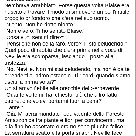
Sembrava arrabbiato. Forse questa volta Blaise era
riuscito a trovare il modo di smuovere un po' l'inutile
orgoglio grifondoro che c'era nel suo uomo.
"Niente. Non ho detto niente."
"Non è vero. Ti ho sentito Blaise."
"Cosa vuoi sentirti dire?"
"Pensi che non ce la farò, vero? Ti sto deludendo."
Quel poco di rabbia che c'era prima nella voce di
Neville era scomparsa, lasciando il posto alla
tristezza.
"No, Neville. Non mi stai deludendo, ma non è da te
arrenderti al primo ostacolo. Ti ricordi quando siamo
usciti la prima volta?"
Un sì arrivò flebile alle orecchie del Serpeverde.
"Quante volte mi hai chiesto, più che altro fatto
capire, che volevi portarmi fuori a cena?"
"Tante."
"Già. Mi avrai mandato l'equivalente della Foresta
Amazzonica tra piante e fiori per convincermi, ma
alla fine ho accettato e ora ne sono più che felice."
La serratura scattò e la porta si aprì. Neville fece