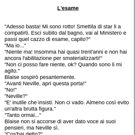
L'esame
"Adesso basta! Mi sono rotto! Smettila di star li a
compatirti. Esci subito dal bagno, vai al Ministero e
passi quel cazzo di esame, capito?"
"Ma io..."
"Niente ma! Insomma hai quasi trent'anni e non hai
ancora l'abilitazione per smaterializzarti!"
"Non ci posso fare niente, ok? Quando sono li mi
agito."
Blaise sospirò pesantemente.
"Avanti Neville, apri questa porta!"
"No!"
"Neville?"
"E' inutile che insisti. Non ci vado. Almeno così evito
un'altra brutta figura."
"Tanto ormai..."
Blaise non si accorse di aver dato voce ai suoi
pensieri, ma Neville sì.
"Cos'hai detto?"