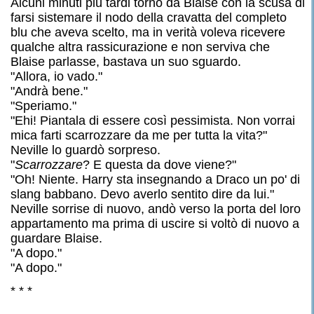
Alcuni minuti più tardi tornò da Blaise con la scusa di
farsi sistemare il nodo della cravatta del completo
blu che aveva scelto, ma in verità voleva ricevere
qualche altra rassicurazione e non serviva che
Blaise parlasse, bastava un suo sguardo.
"Allora, io vado."
"Andrà bene."
"Speriamo."
"Ehi! Piantala di essere così pessimista. Non vorrai
mica farti scarrozzare da me per tutta la vita?"
Neville lo guardò sorpreso.
"
Scarrozzare
? E questa da dove viene?"
"Oh! Niente. Harry sta insegnando a Draco un po' di
slang babbano. Devo averlo sentito dire da lui."
Neville sorrise di nuovo, andò verso la porta del loro
appartamento ma prima di uscire si voltò di nuovo a
guardare Blaise.
"A dopo."
"A dopo."
* * *