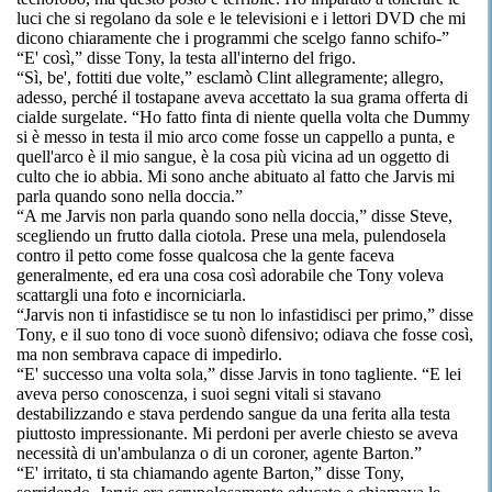
luci che si regolano da sole e le televisioni e i lettori DVD che mi
dicono chiaramente che i programmi che scelgo fanno schifo-”
“E' così,” disse Tony, la testa all'interno del frigo.
“Sì, be', fottiti due volte,” esclamò Clint allegramente; allegro,
adesso, perché il tostapane aveva accettato la sua grama offerta di
cialde surgelate. “Ho fatto finta di niente quella volta che Dummy
si è messo in testa il mio arco come fosse un cappello a punta, e
quell'arco è il mio sangue, è la cosa più vicina ad un oggetto di
culto che io abbia. Mi sono anche abituato al fatto che Jarvis mi
parla quando sono nella doccia.”
“A me Jarvis non parla quando sono nella doccia,” disse Steve,
scegliendo un frutto dalla ciotola. Prese una mela, pulendosela
contro il petto come fosse qualcosa che la gente faceva
generalmente, ed era una cosa così adorabile che Tony voleva
scattargli una foto e incorniciarla.
“Jarvis non ti infastidisce se tu non lo infastidisci per primo,” disse
Tony, e il suo tono di voce suonò difensivo; odiava che fosse così,
ma non sembrava capace di impedirlo.
“E' successo una volta sola,” disse Jarvis in tono tagliente. “E lei
aveva perso conoscenza, i suoi segni vitali si stavano
destabilizzando e stava perdendo sangue da una ferita alla testa
piuttosto impressionante. Mi perdoni per averle chiesto se aveva
necessità di un'ambulanza o di un coroner, agente Barton.”
“E' irritato, ti sta chiamando agente Barton,” disse Tony,