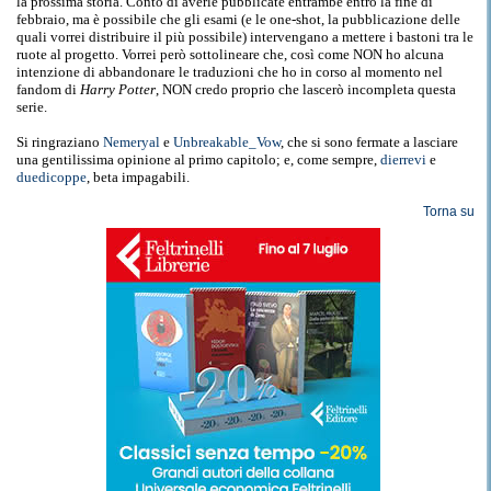
la prossima storia. Conto di averle pubblicate entrambe entro la fine di
febbraio, ma è possibile che gli esami (e le one-shot, la pubblicazione delle
quali vorrei distribuire il più possibile) intervengano a mettere i bastoni tra le
ruote al progetto. Vorrei però sottolineare che, così come NON ho alcuna
intenzione di abbandonare le traduzioni che ho in corso al momento nel
fandom di
Harry Potter
, NON credo proprio che lascerò incompleta questa
serie.
Si ringraziano
Nemeryal
e
Unbreakable_Vow
, che si sono fermate a lasciare
una gentilissima opinione al primo capitolo; e, come sempre,
dierrevi
e
duedicoppe
, beta impagabili.
Torna su