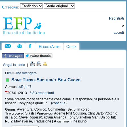
Categorie:
Registrati
o
accedi
Regole/Aiuto
Cerca
Segui la storia
|
Film
>
The Avengers
Some Things Shouldn't Be a Chore
Autore:
scifigrl47
07/01/2013
3 recensioni
Steve prende molto seriamente cose come la responsabilità personale e il
rispetto. Tony paga qualcun... (
continua
)
Genere:
Avventura, Comico, Commedia |
Stato:
in corso
Tipo di coppia:
Slash |
Personaggi:
Agente Phil Coulson, Clint Barton/Occhio
di Falco, Steve Rogers/Captain America, Tony Stark/Iron Man, Un po' tutti
Note:
Movieverse, Traduzione |
Avvertimenti:
nessuno