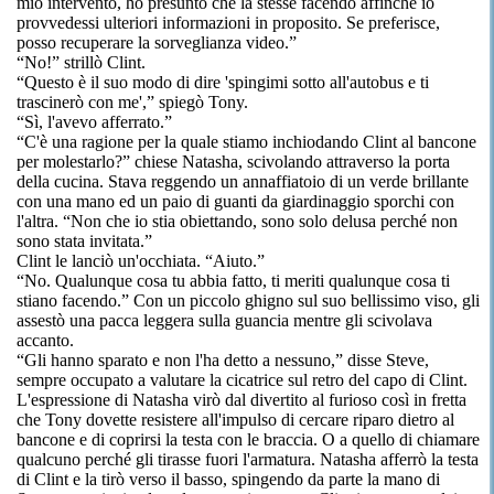
mio intervento, ho presunto che la stesse facendo affinché io
provvedessi ulteriori informazioni in proposito. Se preferisce,
posso recuperare la sorveglianza video.”
“No!” strillò Clint.
“Questo è il suo modo di dire 'spingimi sotto all'autobus e ti
trascinerò con me',” spiegò Tony.
“Sì, l'avevo afferrato.”
“C'è una ragione per la quale stiamo inchiodando Clint al bancone
per molestarlo?” chiese Natasha, scivolando attraverso la porta
della cucina. Stava reggendo un annaffiatoio di un verde brillante
con una mano ed un paio di guanti da giardinaggio sporchi con
l'altra. “Non che io stia obiettando, sono solo delusa perché non
sono stata invitata.”
Clint le lanciò un'occhiata. “Aiuto.”
“No. Qualunque cosa tu abbia fatto, ti meriti qualunque cosa ti
stiano facendo.” Con un piccolo ghigno sul suo bellissimo viso, gli
assestò una pacca leggera sulla guancia mentre gli scivolava
accanto.
“Gli hanno sparato e non l'ha detto a nessuno,” disse Steve,
sempre occupato a valutare la cicatrice sul retro del capo di Clint.
L'espressione di Natasha virò dal divertito al furioso così in fretta
che Tony dovette resistere all'impulso di cercare riparo dietro al
bancone e di coprirsi la testa con le braccia. O a quello di chiamare
qualcuno perché gli tirasse fuori l'armatura. Natasha afferrò la testa
di Clint e la tirò verso il basso, spingendo da parte la mano di