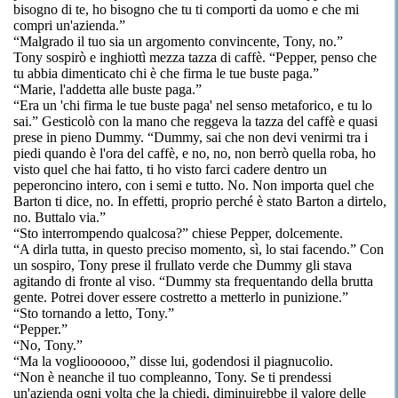
bisogno di te, ho bisogno che tu ti comporti da uomo e che mi
compri un'azienda.”
“Malgrado il tuo sia un argomento convincente, Tony, no.”
Tony sospirò e inghiottì mezza tazza di caffè. “Pepper, penso che
tu abbia dimenticato chi è che firma le tue buste paga.”
“Marie, l'addetta alle buste paga.”
“Era un 'chi firma le tue buste paga' nel senso metaforico, e tu lo
sai.” Gesticolò con la mano che reggeva la tazza del caffè e quasi
prese in pieno Dummy. “Dummy, sai che non devi venirmi tra i
piedi quando è l'ora del caffè, e no, no, non berrò quella roba, ho
visto quel che hai fatto, ti ho visto farci cadere dentro un
peperoncino intero, con i semi e tutto. No. Non importa quel che
Barton ti dice, no. In effetti, proprio perché è stato Barton a dirtelo,
no. Buttalo via.”
“Sto interrompendo qualcosa?” chiese Pepper, dolcemente.
“A dirla tutta, in questo preciso momento, sì, lo stai facendo.” Con
un sospiro, Tony prese il frullato verde che Dummy gli stava
agitando di fronte al viso. “Dummy sta frequentando della brutta
gente. Potrei dover essere costretto a metterlo in punizione.”
“Sto tornando a letto, Tony.”
“Pepper.”
“No, Tony.”
“Ma la voglioooooo,” disse lui, godendosi il piagnucolio.
“Non è neanche il tuo compleanno, Tony. Se ti prendessi
un'azienda ogni volta che la chiedi, diminuirebbe il valore delle