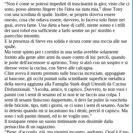
“Non è come se potessi impedirti di trascinarmi in giro; visto che ci
sono, posso almeno fingere che l'idea sia stata mia,” disse Tony
con una scrollata di spalle. Inoltre, se proprio doveva essere
onesto, cosa che odiava essere, davvero, lo faceva solo finire nei
guai, aveva fame. Una dieta a base di caffè, niente sonno e i trilli
dei suoi robot era sufficiente a farlo sentire un po' stordito e
parecchio intontito.
E la presenza di Steve era solida e sicura come una roccia alle sue
spalle.
Ma venir spinto per i corridoi in una sedia avrebbe solamente
fornito alla gente altre armi da usare contro di lui: perciò, quando
le porte dell'ascensore si aprirono, Tony si alzò con un sospiro e si
diresse verso la cucina, con Steve alle calcagna.
Clint aveva il mento premuto sulle braccia incrociate, appoggiate
al bancone, gli occhi puntati sulla scintillante superficie metallica
della nuova aggiunta alla Famiglia Stark degli Utensili da Cucina
Disfunzionali. “Ascolta, amico, ti capisco. Davvero, tu non vuoi i
panini con i semi di sesamo ed io non te ne faccio una colpa. I
semi di sesami finiscono dappertutto, ti devi far pulire la vaschetta
delle briciole, tipo, tutti i giorni, se ci sono i semi di sesamo. Anche
io detesto quando mi si incastrano tra i denti, perciò ti capisco. Ma
sono i soli panini rimasti, ed io ne voglio uno.”
Il tostapane emise un suono tintinnante non dissimile dalla
pernacchia di un ragazzino.
“Bene, d'accordo, già, ma vienimi incontro, andiamo. Qual è il tuo