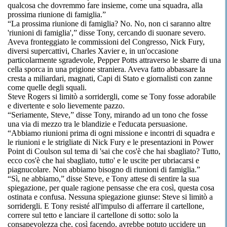
qualcosa che dovremmo fare insieme, come una squadra, alla
prossima riunione di famiglia.”
“La prossima riunione di famiglia? No. No, non ci saranno altre
'riunioni di famiglia',” disse Tony, cercando di suonare severo.
Aveva fronteggiato le commissioni del Congresso, Nick Fury,
diversi supercattivi, Charles Xavier e, in un'occasione
particolarmente sgradevole, Pepper Potts attraverso le sbarre di una
cella sporca in una prigione straniera. Aveva fatto abbassare la
cresta a miliardari, magnati, Capi di Stato e giornalisti con zanne
come quelle degli squali.
Steve Rogers si limitò a sorridergli, come se Tony fosse adorabile
e divertente e solo lievemente pazzo.
“Seriamente, Steve,” disse Tony, mirando ad un tono che fosse
una via di mezzo tra le blandizie e l'educata persuasione.
“Abbiamo riunioni prima di ogni missione e incontri di squadra e
le riunioni e le strigliate di Nick Fury e le presentazioni in Power
Point di Coulson sul tema di 'sai che cos'è che hai sbagliato? Tutto,
ecco cos'è che hai sbagliato, tutto' e le uscite per ubriacarsi e
piagnucolare. Non abbiamo bisogno di riunioni di famiglia.”
“Sì, ne abbiamo,” disse Steve, e Tony attese di sentire la sua
spiegazione, per quale ragione pensasse che era così, questa cosa
ostinata e confusa. Nessuna spiegazione giunse: Steve si limitò a
sorridergli. E Tony resisté all'impulso di afferrare il cartellone,
correre sul tetto e lanciare il cartellone di sotto: solo la
consapevolezza che, così facendo, avrebbe potuto uccidere un