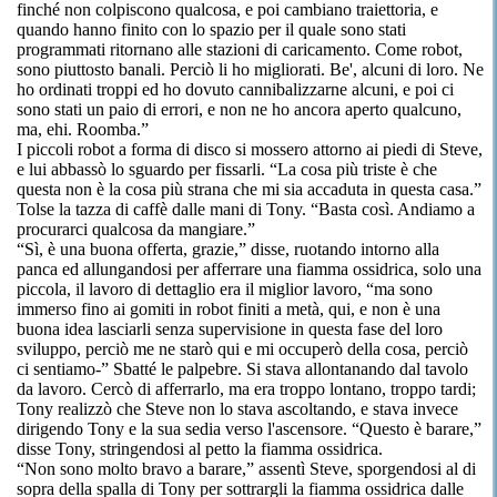
finché non colpiscono qualcosa, e poi cambiano traiettoria, e
quando hanno finito con lo spazio per il quale sono stati
programmati ritornano alle stazioni di caricamento. Come robot,
sono piuttosto banali. Perciò li ho migliorati. Be', alcuni di loro. Ne
ho ordinati troppi ed ho dovuto cannibalizzarne alcuni, e poi ci
sono stati un paio di errori, e non ne ho ancora aperto qualcuno,
ma, ehi. Roomba.”
I piccoli robot a forma di disco si mossero attorno ai piedi di Steve,
e lui abbassò lo sguardo per fissarli. “La cosa più triste è che
questa non è la cosa più strana che mi sia accaduta in questa casa.”
Tolse la tazza di caffè dalle mani di Tony. “Basta così. Andiamo a
procurarci qualcosa da mangiare.”
“Sì, è una buona offerta, grazie,” disse, ruotando intorno alla
panca ed allungandosi per afferrare una fiamma ossidrica, solo una
piccola, il lavoro di dettaglio era il miglior lavoro, “ma sono
immerso fino ai gomiti in robot finiti a metà, qui, e non è una
buona idea lasciarli senza supervisione in questa fase del loro
sviluppo, perciò me ne starò qui e mi occuperò della cosa, perciò
ci sentiamo-” Sbatté le palpebre. Si stava allontanando dal tavolo
da lavoro. Cercò di afferrarlo, ma era troppo lontano, troppo tardi;
Tony realizzò che Steve non lo stava ascoltando, e stava invece
dirigendo Tony e la sua sedia verso l'ascensore. “Questo è barare,”
disse Tony, stringendosi al petto la fiamma ossidrica.
“Non sono molto bravo a barare,” assentì Steve, sporgendosi al di
sopra della spalla di Tony per sottrargli la fiamma ossidrica dalle