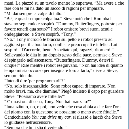
mani. La piazzò su un tavolo mentre lo superava. “Ma avere a che
fare con te mi ha dato un sacco di ragioni per imparare.
“Mi dai sempre la colpa di tutto.”
“Be', è quasi sempre colpa tua.” Steve notò che i Roomba li
stavano seguendo e sospirò. “Dummy, Butterfingers, potreste per
favore tenerli qua sotto?” I robot emisero brevi suoni acuti e
ondeggiarono, e Steve sospirò. “Tony.”
“No.” Tony incrociò le braccia sul petto e i robot presero ad
aggirarsi per il laboratorio, confusi e preoccupati e infelici. Lui
sospirò. “D'accordo, bene. Aspettate qui, ragazzi, ritornerò.”
Sollevando le dita in un doppio gesto della pace, permise a Steve
di spingerlo nell'ascensore. “Butterfingers, Dummy, datevi il
cinque!” Rise mentre i robot eseguivano. “Non hai idea di quanto
tempo mi sia occorso per insegnare loro a farlo,” disse a Steve,
sempre ridendo.
“Intendi dire 'per programmarli'?”
“No, solo insegnarglielo. Sono robot capaci di imparare. Non
molto bravi, ma, che diamine.” Piegò indietro il capo per guardare
Steve. “Possiamo avere frittelle?”
“E' quasi ora di cena, Tony. Non hai pranzato?”
“Innanzitutto, no, e poi, non vedo che cosa abbia a che fare l'ora
del giorno con la questione se possiamo o meno avere frittelle.”
Canticchiando
You can drive my car
, si rilassò e lasciò che Steve
lo guidasse nell'ascensore.
“Sembra che tu ti stia divertendo.”