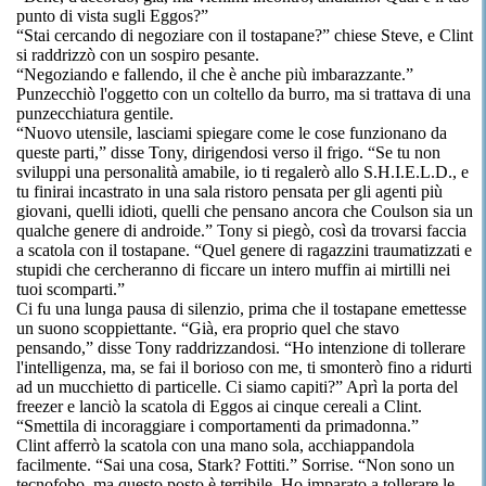
punto di vista sugli Eggos?”
“Stai cercando di negoziare con il tostapane?” chiese Steve, e Clint
si raddrizzò con un sospiro pesante.
“Negoziando e fallendo, il che è anche più imbarazzante.”
Punzecchiò l'oggetto con un coltello da burro, ma si trattava di una
punzecchiatura gentile.
“Nuovo utensile, lasciami spiegare come le cose funzionano da
queste parti,” disse Tony, dirigendosi verso il frigo. “Se tu non
sviluppi una personalità amabile, io ti regalerò allo S.H.I.E.L.D., e
tu finirai incastrato in una sala ristoro pensata per gli agenti più
giovani, quelli idioti, quelli che pensano ancora che Coulson sia un
qualche genere di androide.” Tony si piegò, così da trovarsi faccia
a scatola con il tostapane. “Quel genere di ragazzini traumatizzati e
stupidi che cercheranno di ficcare un intero muffin ai mirtilli nei
tuoi scomparti.”
Ci fu una lunga pausa di silenzio, prima che il tostapane emettesse
un suono scoppiettante. “Già, era proprio quel che stavo
pensando,” disse Tony raddrizzandosi. “Ho intenzione di tollerare
l'intelligenza, ma, se fai il borioso con me, ti smonterò fino a ridurti
ad un mucchietto di particelle. Ci siamo capiti?” Aprì la porta del
freezer e lanciò la scatola di Eggos ai cinque cereali a Clint.
“Smettila di incoraggiare i comportamenti da primadonna.”
Clint afferrò la scatola con una mano sola, acchiappandola
facilmente. “Sai una cosa, Stark? Fottiti.” Sorrise. “Non sono un
tecnofobo, ma questo posto è terribile. Ho imparato a tollerare le