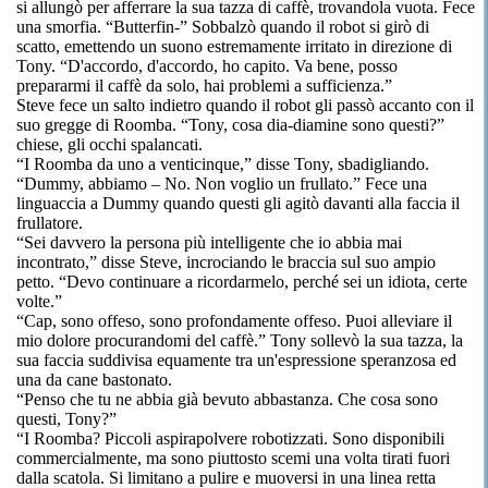
si allungò per afferrare la sua tazza di caffè, trovandola vuota. Fece
una smorfia. “Butterfin-” Sobbalzò quando il robot si girò di
scatto, emettendo un suono estremamente irritato in direzione di
Tony. “D'accordo, d'accordo, ho capito. Va bene, posso
prepararmi il caffè da solo, hai problemi a sufficienza.”
Steve fece un salto indietro quando il robot gli passò accanto con il
suo gregge di Roomba. “Tony, cosa dia-diamine sono questi?”
chiese, gli occhi spalancati.
“I Roomba da uno a venticinque,” disse Tony, sbadigliando.
“Dummy, abbiamo – No. Non voglio un frullato.” Fece una
linguaccia a Dummy quando questi gli agitò davanti alla faccia il
frullatore.
“Sei davvero la persona più intelligente che io abbia mai
incontrato,” disse Steve, incrociando le braccia sul suo ampio
petto. “Devo continuare a ricordarmelo, perché sei un idiota, certe
volte.”
“Cap, sono offeso, sono profondamente offeso. Puoi alleviare il
mio dolore procurandomi del caffè.” Tony sollevò la sua tazza, la
sua faccia suddivisa equamente tra un'espressione speranzosa ed
una da cane bastonato.
“Penso che tu ne abbia già bevuto abbastanza. Che cosa sono
questi, Tony?”
“I Roomba? Piccoli aspirapolvere robotizzati. Sono disponibili
commercialmente, ma sono piuttosto scemi una volta tirati fuori
dalla scatola. Si limitano a pulire e muoversi in una linea retta