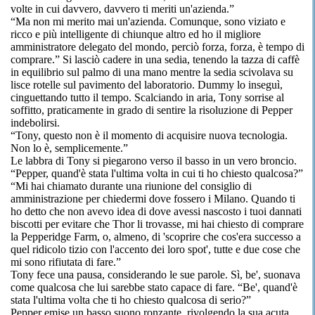
volte in cui davvero, davvero ti meriti un'azienda.”
“Ma non mi merito mai un'azienda. Comunque, sono viziato e
ricco e più intelligente di chiunque altro ed ho il migliore
amministratore delegato del mondo, perciò forza, forza, è tempo di
comprare.” Si lasciò cadere in una sedia, tenendo la tazza di caffè
in equilibrio sul palmo di una mano mentre la sedia scivolava su
lisce rotelle sul pavimento del laboratorio. Dummy lo inseguì,
cinguettando tutto il tempo. Scalciando in aria, Tony sorrise al
soffitto, praticamente in grado di sentire la risoluzione di Pepper
indebolirsi.
“Tony, questo non è il momento di acquisire nuova tecnologia.
Non lo è, semplicemente.”
Le labbra di Tony si piegarono verso il basso in un vero broncio.
“Pepper, quand'è stata l'ultima volta in cui ti ho chiesto qualcosa?”
“Mi hai chiamato durante una riunione del consiglio di
amministrazione per chiedermi dove fossero i Milano. Quando ti
ho detto che non avevo idea di dove avessi nascosto i tuoi dannati
biscotti per evitare che Thor li trovasse, mi hai chiesto di comprare
la Pepperidge Farm, o, almeno, di 'scoprire che cos'era successo a
quel ridicolo tizio con l'accento dei loro spot', tutte e due cose che
mi sono rifiutata di fare.”
Tony fece una pausa, considerando le sue parole. Sì, be', suonava
come qualcosa che lui sarebbe stato capace di fare. “Be', quand'è
stata l'ultima volta che ti ho chiesto qualcosa di serio?”
Pepper emise un basso suono ronzante, rivolgendo la sua acuta,