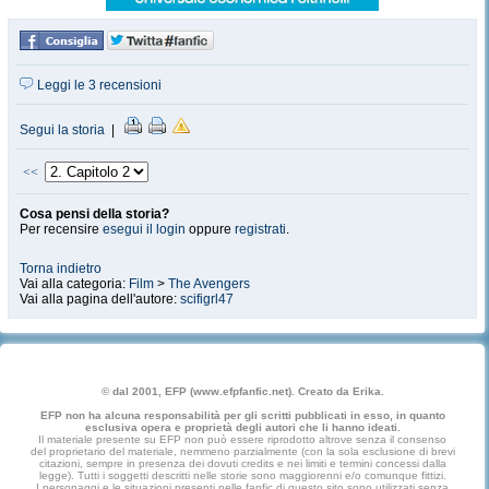
Leggi le 3 recensioni
Segui la storia
|
<<
Cosa pensi della storia?
Per recensire
esegui il login
oppure
registrati
.
Torna indietro
Vai alla categoria:
Film
>
The Avengers
Vai alla pagina dell'autore:
scifigrl47
© dal 2001, EFP (www.efpfanfic.net). Creato da Erika.
EFP non ha alcuna responsabilità per gli scritti pubblicati in esso, in quanto
esclusiva opera e proprietà degli autori che li hanno ideati.
Il materiale presente su EFP non può essere riprodotto altrove senza il consenso
del proprietario del materiale, nemmeno parzialmente (con la sola esclusione di brevi
citazioni, sempre in presenza dei dovuti credits e nei limiti e termini concessi dalla
legge). Tutti i soggetti descritti nelle storie sono maggiorenni e/o comunque fittizi.
I personaggi e le situazioni presenti nelle fanfic di questo sito sono utilizzati senza