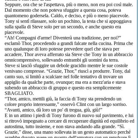
Seppure, ora che se l'aspettava, più o meno, non era poi così male.
Dal momento che non poteva sfuggire a questa cosa, poteva
quantomeno godersela. Caldo, e deciso, e più o meno piacevole.
Tony si sentì rilassare, solo un pochino, la testa che si appoggiava
sulla spalla di Steve solo per un secondo, e anche questo era
piacevole.
“Ah! Compagni d'arme! Diventerà una tradizione, per noi?”
esclamò Thor, procedendo a grandi falcate nella cucina. Prima che
uno qualunque di loro potesse prevedere quel che stava per
accadere, Thor aveva afferrato sia Steve che Tony in un abbraccio
omnicomprensivo, sollevando entrambi gli uomini da terra.
Steve si lasciò sfuggire un debole gracidio mentre le sue costole
venivano compresse. “Grazie, Thor,” riuscì a produrre. Tony, dal
canto suo, si limitò a scalciare nel folle tentativo di trovare un
appiglio da qualche parte, ovunque; ma era a mezz'aria e stava
subendo un abbraccio di gruppo e questo era semplicemente
SBAGLIATO.
“Thor, amico, mettili giù, la faccia di Tony sta prendendo un
colore proprio interessante,” osservò Clint con un largo sorriso.
“Avanti, amico, dà loro un po' di tregua, giù, giù!”
E in un attimo i piedi di Tony furono di nuovo sul pavimento, e lui
si ritrovò impegnato a cercare di recuperare dignità ed equilibrio ed
autostima, tutto insieme, e non stava andando alla grande. “Sì.
Grazie,” disse, una mano sollevata in un gesto automatico perché
avrebbe dovuto avere un guanto dell'armatura con un repulsore lì,