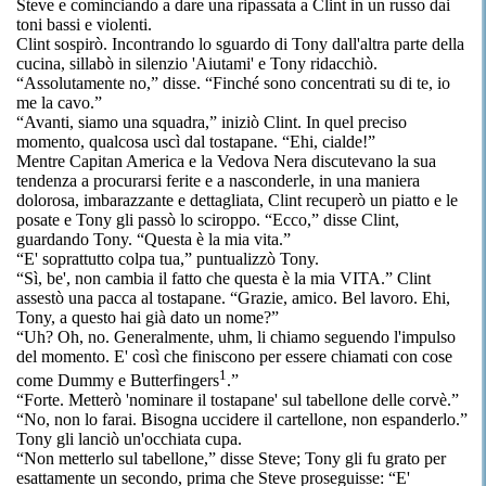
Steve e cominciando a dare una ripassata a Clint in un russo dai
toni bassi e violenti.
Clint sospirò. Incontrando lo sguardo di Tony dall'altra parte della
cucina, sillabò in silenzio 'Aiutami' e Tony ridacchiò.
“Assolutamente no,” disse. “Finché sono concentrati su di te, io
me la cavo.”
“Avanti, siamo una squadra,” iniziò Clint. In quel preciso
momento, qualcosa uscì dal tostapane. “Ehi, cialde!”
Mentre Capitan America e la Vedova Nera discutevano la sua
tendenza a procurarsi ferite e a nasconderle, in una maniera
dolorosa, imbarazzante e dettagliata, Clint recuperò un piatto e le
posate e Tony gli passò lo sciroppo. “Ecco,” disse Clint,
guardando Tony. “Questa è la mia vita.”
“E' soprattutto colpa tua,” puntualizzò Tony.
“Sì, be', non cambia il fatto che questa è la mia VITA.” Clint
assestò una pacca al tostapane. “Grazie, amico. Bel lavoro. Ehi,
Tony, a questo hai già dato un nome?”
“Uh? Oh, no. Generalmente, uhm, li chiamo seguendo l'impulso
del momento. E' così che finiscono per essere chiamati con cose
1
come Dummy e Butterfingers
.”
“Forte. Metterò 'nominare il tostapane' sul tabellone delle corvè.”
“No, non lo farai. Bisogna uccidere il cartellone, non espanderlo.”
Tony gli lanciò un'occhiata cupa.
“Non metterlo sul tabellone,” disse Steve; Tony gli fu grato per
esattamente un secondo, prima che Steve proseguisse: “E'