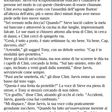
sorridendo. Jarvis era scrupolosamente educato e chiamava le
persone nel modo in cui queste chiedevano di essere chiamate.
Clint aveva tagliato corto con l'assurdità dell''agente Barton'
all'altezza dell'atrio, più o meno dieci minuti dopo aver messo
piede nelle loro nuove stanze.
“Sei svenuto nella doccia? Quando?” Steve lasciò cadere la mela
sul bancone e attraversò la cucina in due lunghe, impressionanti
falcate. Le sue mani si chiusero attorno alla testa di Clint, in cerca
di danni, e Clint cercò di spingerlo via.
“Gesù, è tutto a posto, è stato settimane fa, sto bene. Va bene, Cap,
davvero, ehi!”
“Arrenditi,” gli suggerì Tony, con un debole sorriso. “Cap è in
modalità iper-protettiva.”
Steve gli lanciò un'occhiata, ma non smise di far scorrere le dita tra
i capelli di Clint, cercando la ferita. “Sul lato sinistro, retro del
capo, inclinato a venti gradi dalla sommità,” disse Jarvis,
servizievole come sempre.
“Puoi anche smetterla, eh,” gli disse Clint. Jarvis emise un suono
basso dal tono vago.
“Questa è una ferita da proiettile?” La voce di Steve era piena di
orrore, e Tony si strozzò cercando di non ridere.
“Un graffio,” disse Clint, alzando gli occhi al cielo. “Accidenti,
Jarvis, guarda cosa hai combinato.”
“Mi dispiace,” disse Jarvis, la sua voce colta praticamente
grondante zucchero. “Quando ha fatto un'osservazione inerente al