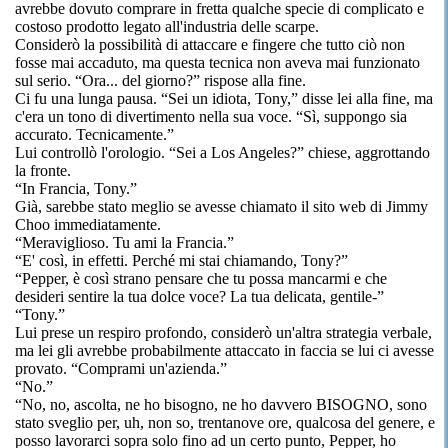
avrebbe dovuto comprare in fretta qualche specie di complicato e
costoso prodotto legato all'industria delle scarpe.
Considerò la possibilità di attaccare e fingere che tutto ciò non
fosse mai accaduto, ma questa tecnica non aveva mai funzionato
sul serio. “Ora... del giorno?” rispose alla fine.
Ci fu una lunga pausa. “Sei un idiota, Tony,” disse lei alla fine, ma
c'era un tono di divertimento nella sua voce. “Sì, suppongo sia
accurato. Tecnicamente.”
Lui controllò l'orologio. “Sei a Los Angeles?” chiese, aggrottando
la fronte.
“In Francia, Tony.”
Già, sarebbe stato meglio se avesse chiamato il sito web di Jimmy
Choo immediatamente.
“Meraviglioso. Tu ami la Francia.”
“E' così, in effetti. Perché mi stai chiamando, Tony?”
“Pepper, è così strano pensare che tu possa mancarmi e che
desideri sentire la tua dolce voce? La tua delicata, gentile-”
“Tony.”
Lui prese un respiro profondo, considerò un'altra strategia verbale,
ma lei gli avrebbe probabilmente attaccato in faccia se lui ci avesse
provato. “Comprami un'azienda.”
“No.”
“No, no, ascolta, ne ho bisogno, ne ho davvero BISOGNO, sono
stato sveglio per, uh, non so, trentanove ore, qualcosa del genere, e
posso lavorarci sopra solo fino ad un certo punto, Pepper, ho