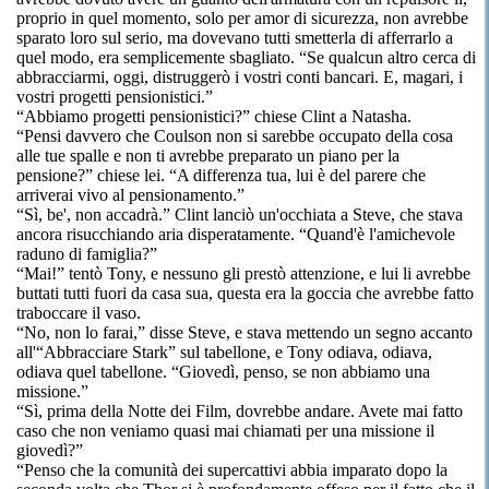
proprio in quel momento, solo per amor di sicurezza, non avrebbe
sparato loro sul serio, ma dovevano tutti smetterla di afferrarlo a
quel modo, era semplicemente sbagliato. “Se qualcun altro cerca di
abbracciarmi, oggi, distruggerò i vostri conti bancari. E, magari, i
vostri progetti pensionistici.”
“Abbiamo progetti pensionistici?” chiese Clint a Natasha.
“Pensi davvero che Coulson non si sarebbe occupato della cosa
alle tue spalle e non ti avrebbe preparato un piano per la
pensione?” chiese lei. “A differenza tua, lui è del parere che
arriverai vivo al pensionamento.”
“Sì, be', non accadrà.” Clint lanciò un'occhiata a Steve, che stava
ancora risucchiando aria disperatamente. “Quand'è l'amichevole
raduno di famiglia?”
“Mai!” tentò Tony, e nessuno gli prestò attenzione, e lui li avrebbe
buttati tutti fuori da casa sua, questa era la goccia che avrebbe fatto
traboccare il vaso.
“No, non lo farai,” disse Steve, e stava mettendo un segno accanto
all'“Abbracciare Stark” sul tabellone, e Tony odiava, odiava,
odiava quel tabellone. “Giovedì, penso, se non abbiamo una
missione.”
“Sì, prima della Notte dei Film, dovrebbe andare. Avete mai fatto
caso che non veniamo quasi mai chiamati per una missione il
giovedì?”
“Penso che la comunità dei supercattivi abbia imparato dopo la