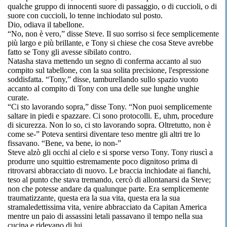
qualche gruppo di innocenti suore di passaggio, o di cuccioli, o di
suore con cuccioli, lo tenne inchiodato sul posto.
Dio, odiava il tabellone.
“No, non è vero,” disse Steve. Il suo sorriso si fece semplicemente
più largo e più brillante, e Tony si chiese che cosa Steve avrebbe
fatto se Tony gli avesse sibilato contro.
Natasha stava mettendo un segno di conferma accanto al suo
compito sul tabellone, con la sua solita precisione, l'espressione
soddisfatta. “Tony,” disse, tamburellando sullo spazio vuoto
accanto al compito di Tony con una delle sue lunghe unghie
curate.
“Ci sto lavorando sopra,” disse Tony. “Non puoi semplicemente
saltare in piedi e spazzare. Ci sono protocolli. E, uhm, procedure
di sicurezza. Non lo so, ci sto lavorando sopra. Oltretutto, non è
come se-” Poteva sentirsi diventare teso mentre gli altri tre lo
fissavano. “Bene, va bene, io non-”
Steve alzò gli occhi al cielo e si sporse verso Tony. Tony riuscì a
produrre uno squittio estremamente poco dignitoso prima di
ritrovarsi abbracciato di nuovo. Le braccia inchiodate ai fianchi,
teso al punto che stava tremando, cercò di allontanarsi da Steve;
non che potesse andare da qualunque parte. Era semplicemente
traumatizzante, questa era la sua vita, questa era la sua
stramaledettissima vita, venire abbracciato da Capitan America
mentre un paio di assassini letali passavano il tempo nella sua
cucina e ridevano di lui.