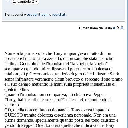
<<
Per recensire
esegui il login
o
registrati
.
A
A
A
Dimensione del testo
Non era la prima volta che Tony rimpiangeva il fatto di non
possedere l'una o l'altra azienda, e non sarebbe stata neanche
l'ultima. Generalmente l'impulso del “la voglio, la voglio”
scompariva quando lui realizzava di poter creare qualcosa di
migliore, di più economico, renderlo degno delle Industrie Stark
senza infrangere veramente alcun brevetto o sprecare il suo tempo
e il suo denaro mettendo le mani sulla proprietà intellettuale di
qualcun altro.
Quando l'impulso non scompariva, lui chiamava Pepper.
“Tony, hai idea di che ore siano?” chiese lei, rispondendo al
telefono.
Già, quella non era buona domanda. Tony aveva imparato
QUESTO tramite dolorosa esperienza personale. Non era una
buona domanda, specialmente quando posta nel tono caustico e
gelido di Pepper. Quel tono era quello che indicava che Tony