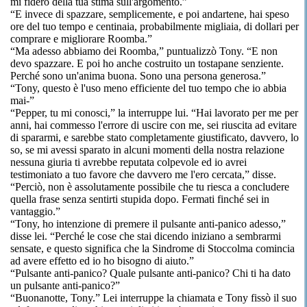
mi fiderò della tua stima sull'argomento.”
“E invece di spazzare, semplicemente, e poi andartene, hai speso
ore del tuo tempo e centinaia, probabilmente migliaia, di dollari per
comprare e migliorare Roomba.”
“Ma adesso abbiamo dei Roomba,” puntualizzò Tony. “E non
devo spazzare. E poi ho anche costruito un tostapane senziente.
Perché sono un'anima buona. Sono una persona generosa.”
“Tony, questo è l'uso meno efficiente del tuo tempo che io abbia
mai-”
“Pepper, tu mi conosci,” la interruppe lui. “Hai lavorato per me per
anni, hai commesso l'errore di uscire con me, sei riuscita ad evitare
di spararmi, e sarebbe stato completamente giustificato, davvero, lo
so, se mi avessi sparato in alcuni momenti della nostra relazione
nessuna giuria ti avrebbe reputata colpevole ed io avrei
testimoniato a tuo favore che davvero me l'ero cercata,” disse.
“Perciò, non è assolutamente possibile che tu riesca a concludere
quella frase senza sentirti stupida dopo. Fermati finché sei in
vantaggio.”
“Tony, ho intenzione di premere il pulsante anti-panico adesso,”
disse lei. “Perché le cose che stai dicendo iniziano a sembrarmi
sensate, e questo significa che la Sindrome di Stoccolma comincia
ad avere effetto ed io ho bisogno di aiuto.”
“Pulsante anti-panico? Quale pulsante anti-panico? Chi ti ha dato
un pulsante anti-panico?”
“Buonanotte, Tony.” Lei interruppe la chiamata e Tony fissò il suo