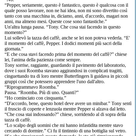
“Pepper, seriamente, questo è fantastico, questo è qualcosa con il
quale posso lavorare, non ne hai idea, non mi sono divertito così
tanto con una macchina in, diciamo, anni, d'accordo, magari non
anni, ma almeno mesi. Queste cose sono fantastiche.”
Un'altra lunga pausa. “Tony. Che cosa stai facendo in questo
momento?”
Lui sollevò la tazza del caffè, anche se lei non poteva vederla. “E'
il momento del caffè, Pepper. I dodici momenti più sacri della
giornata.”
“E che cosa stavi facendo prima del momento del caffè?” chiese
lei, l'anima della pazienza come sempre.
Tony sorrise, raggiante, guardando il pavimento del laboratorio,
dove i suoi Roomba stavano aggirandosi in complicati tragitti,
cinguettando tra di loro mentre Butterfingers li guidava in piccoli
gruppi così che potessero apprendere l'uno dall'altro.
“Riprogrammavo Roomba.”
Pausa. “Roomba. Più di uno. Quanti?”
“Ho cominciato con cinquanta.”
“D'accordo, bene, questo hotel deve avere un minibar.” Tony sentì
il fruscio di coperte e lenzuola mentre Pepper si alzava dal letto.
“Che cosa stai indossando?” chiese, sorridendo al di sopra della
tazza di caffè.
“Lo scalpo degli uomini che mi hanno infastidita mentre stavo
cercando di dormire.” Ci fu il tintinnio di una bottiglia sul vetro.