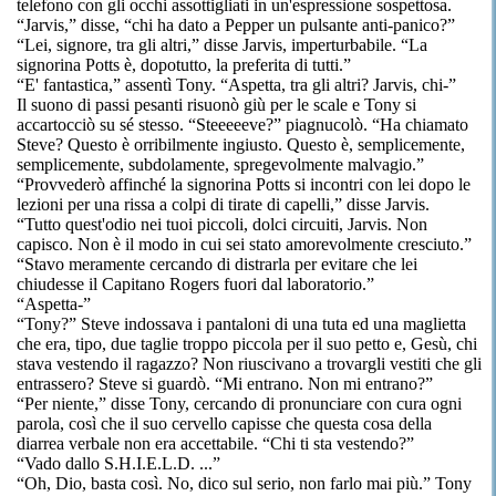
telefono con gli occhi assottigliati in un'espressione sospettosa.
“Jarvis,” disse, “chi ha dato a Pepper un pulsante anti-panico?”
“Lei, signore, tra gli altri,” disse Jarvis, imperturbabile. “La
signorina Potts è, dopotutto, la preferita di tutti.”
“E' fantastica,” assentì Tony. “Aspetta, tra gli altri? Jarvis, chi-”
Il suono di passi pesanti risuonò giù per le scale e Tony si
accartocciò su sé stesso. “Steeeeeve?” piagnucolò. “Ha chiamato
Steve? Questo è orribilmente ingiusto. Questo è, semplicemente,
semplicemente, subdolamente, spregevolmente malvagio.”
“Provvederò affinché la signorina Potts si incontri con lei dopo le
lezioni per una rissa a colpi di tirate di capelli,” disse Jarvis.
“Tutto quest'odio nei tuoi piccoli, dolci circuiti, Jarvis. Non
capisco. Non è il modo in cui sei stato amorevolmente cresciuto.”
“Stavo meramente cercando di distrarla per evitare che lei
chiudesse il Capitano Rogers fuori dal laboratorio.”
“Aspetta-”
“Tony?” Steve indossava i pantaloni di una tuta ed una maglietta
che era, tipo, due taglie troppo piccola per il suo petto e, Gesù, chi
stava vestendo il ragazzo? Non riuscivano a trovargli vestiti che gli
entrassero? Steve si guardò. “Mi entrano. Non mi entrano?”
“Per niente,” disse Tony, cercando di pronunciare con cura ogni
parola, così che il suo cervello capisse che questa cosa della
diarrea verbale non era accettabile. “Chi ti sta vestendo?”
“Vado dallo S.H.I.E.L.D. ...”
“Oh, Dio, basta così. No, dico sul serio, non farlo mai più.” Tony