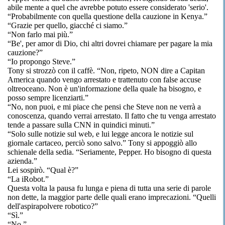
abile mente a quel che avrebbe potuto essere considerato 'serio'.
“Probabilmente con quella questione della cauzione in Kenya.”
“Grazie per quello, giacché ci siamo.”
“Non farlo mai più.”
“Be', per amor di Dio, chi altri dovrei chiamare per pagare la mia
cauzione?”
“Io propongo Steve.”
Tony si strozzò con il caffè. “Non, ripeto, NON dire a Capitan
America quando vengo arrestato e trattenuto con false accuse
oltreoceano. Non è un'informazione della quale ha bisogno, e
posso sempre licenziarti.”
“No, non puoi, e mi piace che pensi che Steve non ne verrà a
conoscenza, quando verrai arrestato. Il fatto che tu venga arrestato
tende a passare sulla CNN in quindici minuti.”
“Solo sulle notizie sul web, e lui legge ancora le notizie sul
giornale cartaceo, perciò sono salvo.” Tony si appoggiò allo
schienale della sedia. “Seriamente, Pepper. Ho bisogno di questa
azienda.”
Lei sospirò. “Qual è?”
“La iRobot.”
Questa volta la pausa fu lunga e piena di tutta una serie di parole
non dette, la maggior parte delle quali erano imprecazioni. “Quelli
dell'aspirapolvere robotico?”
“Sì.”
“No.”