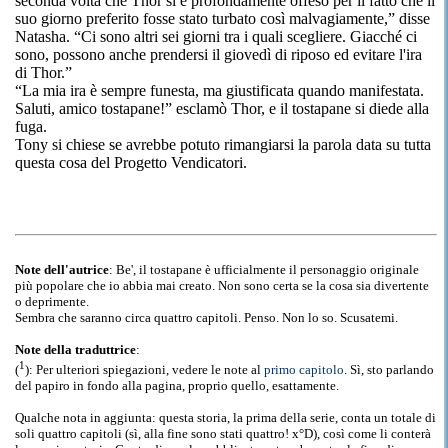
seconda volta che Thor si è profondamente offeso per il fatto che il
suo giorno preferito fosse stato turbato così malvagiamente,” disse
Natasha. “Ci sono altri sei giorni tra i quali scegliere. Giacché ci
sono, possono anche prendersi il giovedì di riposo ed evitare l'ira
di Thor.”
“La mia ira è sempre funesta, ma giustificata quando manifestata.
Saluti, amico tostapane!” esclamò Thor, e il tostapane si diede alla
fuga.
Tony si chiese se avrebbe potuto rimangiarsi la parola data su tutta
questa cosa del Progetto Vendicatori.
Note dell'autrice
: Be', il tostapane è ufficialmente il personaggio originale
più popolare che io abbia mai creato. Non sono certa se la cosa sia divertente
o deprimente.
Sembra che saranno circa quattro capitoli. Penso. Non lo so. Scusatemi.
Note della traduttrice
:
1
(
): Per ulteriori spiegazioni, vedere le note al
primo capitolo
. Sì, sto parlando
del papiro in fondo alla pagina, proprio quello, esattamente.
Qualche nota in aggiunta: questa storia, la prima della serie, conta un totale di
soli quattro capitoli (sì, alla fine sono stati quattro! x°D), così come li conterà