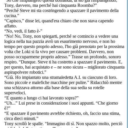
“So che rimpiangerò questa domanda, la sto già rimpiangendo,
Tony, davvero, ma perché hai cinquanta Roomba?”
“Perché Steve mi sta costringendo a spazzare il pavimento della
cucina.”
“Capisco,” disse lei, quand'era chiaro che non stava capendo
affatto.
“No, vedi, il fatto è-”
“No! No, Tony, non spiegarti, perché se comincio a vedere una
logica nella tua pazzia avrò un esaurimento nervoso, e non ho
tempo per questo proprio adesso, l'ho già prenotato per la prossima
volta che Loki si fa vivo per causare problemi. Davvero, non
posso occuparmene proprio adesso.” Trasse un profondo, sonoro
respiro. “Dunque. Steve ti ha costretto a spazzare il pavimento. E,
per questo, hai acquistato e – ne sono sicura – migliorato cinquanta
aspirapolvere robotici.”
“Già. Ho impiantato una stramaledetta A.I. su ciascuno di loro.
Sono piccole e malefiche macchine per pulire.” Ridacchiò mentre
una schizzava attorno alla base della sua sedia su rotelle
superveloci.
“E quanto a lungo ci hai lavorato sopra?”
“Uh...” Lui prese in considerazione i suoi appunti. “Che giorno
è?”
“E spazzare il pavimento avrebbe richiesto, oh, faccio una stima,
circa dieci minuti.”
Tony scrollò le spalle. “Immagino di sì. Non spazzo molto, perciò