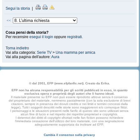
Segui la storia
|
<<
Cosa pensi della storia?
Per recensire
esegui il login
oppure
registrati
.
Torna indietro
Vai alla categoria:
Serie TV
>
Una mamma per amica
Vai alla pagina dell'autore:
Aura
© dal 2001, EFP (www.efpfanfic.net). Creato da Erika.
EFP non ha alcuna responsabilità per gli scritti pubblicati in esso, in quanto
esclusiva opera e proprietà degli autori che li hanno ideati.
Il materiale presente su EFP non può essere riprodotto altrove senza il consenso
del proprietario del materiale, nemmeno parzialmente (con la sola esclusione di brevi
citazioni, sempre in presenza dei dovuti credits e nei limiti e termini concessi dalla
legge). Tutti i soggetti descritti nelle storie sono maggiorenni e/o comunque fittizi.
I personaggi e le situazioni presenti nelle fanfic di questo sito sono utilizzati senza
alcun fine di lucro e nel rispetto dei rispettivi proprietari e copyrights.
I detentori dei diritti di copyright sfruttati nelle fan fiction possono richiedere
l'immediata cessazione dell'utilizzo del loro materiale, con una segnalazione
adeguatamente supportata da inoltrare ad EFP.
Cambia il consenso sulla privacy