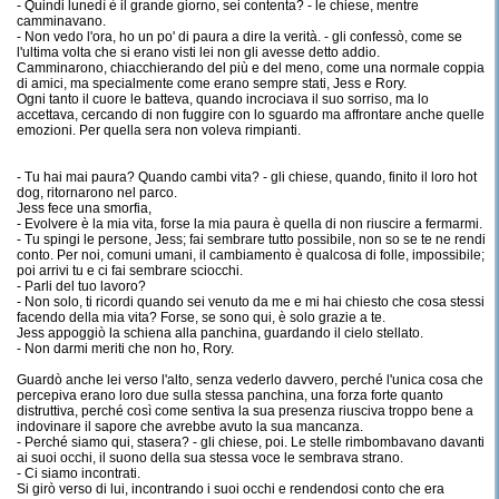
- Quindi lunedì è il grande giorno, sei contenta? - le chiese, mentre
camminavano.
- Non vedo l'ora, ho un po' di paura a dire la verità. - gli confessò, come se
l'ultima volta che si erano visti lei non gli avesse detto addio.
Camminarono, chiacchierando del più e del meno, come una normale coppia
di amici, ma specialmente come erano sempre stati, Jess e Rory.
Ogni tanto il cuore le batteva, quando incrociava il suo sorriso, ma lo
accettava, cercando di non fuggire con lo sguardo ma affrontare anche quelle
emozioni. Per quella sera non voleva rimpianti.
- Tu hai mai paura? Quando cambi vita? - gli chiese, quando, finito il loro hot
dog, ritornarono nel parco.
Jess fece una smorfia,
- Evolvere è la mia vita, forse la mia paura è quella di non riuscire a fermarmi.
- Tu spingi le persone, Jess; fai sembrare tutto possibile, non so se te ne rendi
conto. Per noi, comuni umani, il cambiamento è qualcosa di folle, impossibile;
poi arrivi tu e ci fai sembrare sciocchi.
- Parli del tuo lavoro?
- Non solo, ti ricordi quando sei venuto da me e mi hai chiesto che cosa stessi
facendo della mia vita? Forse, se sono qui, è solo grazie a te.
Jess appoggiò la schiena alla panchina, guardando il cielo stellato.
- Non darmi meriti che non ho, Rory.
Guardò anche lei verso l'alto, senza vederlo davvero, perché l'unica cosa che
percepiva erano loro due sulla stessa panchina, una forza forte quanto
distruttiva, perché così come sentiva la sua presenza riusciva troppo bene a
indovinare il sapore che avrebbe avuto la sua mancanza.
- Perché siamo qui, stasera? - gli chiese, poi. Le stelle rimbombavano davanti
ai suoi occhi, il suono della sua stessa voce le sembrava strano.
- Ci siamo incontrati.
Si girò verso di lui, incontrando i suoi occhi e rendendosi conto che era