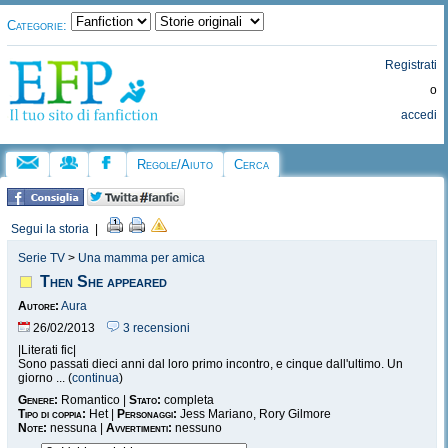
Categorie:
Registrati
o
accedi
Regole/Aiuto
Cerca
Segui la storia
|
Serie TV
>
Una mamma per amica
Then She appeared
Autore:
Aura
26/02/2013
3 recensioni
|Literati fic|
Sono passati dieci anni dal loro primo incontro, e cinque dall'ultimo. Un
giorno ... (
continua
)
Genere:
Romantico |
Stato:
completa
Tipo di coppia:
Het |
Personaggi:
Jess Mariano, Rory Gilmore
Note:
nessuna |
Avvertimenti:
nessuno