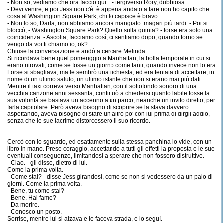
- Non so, vediamo che ora faccio qui... - tergiversò Rory, dubbiosa.
- Devi venire, e poi Jess non c'è: è appena andato a fare non ho capito che
cosa al Washington Square Park, chi lo capisce è bravo.
- Non lo so, Darla, non abbiamo ancora mangiato: magari più tardi. - Poi si
bloccò, - Washington Square Park? Quello sulla quinta? - forse era solo una
coincidenza. - Ascolta, facciamo così, ci sentiamo dopo, quando torno se
vengo da voi ti chiamo io, ok?
Chiuse la conversazione e andò a cercare Melinda.
Si ricordava bene quel pomeriggio a Manhattan, la bolla temporale in cui si
erano ritrovati, come se fosse un giorno come tanti, quando invece non lo era.
Forse si sbagliava, ma le sembrò una richiesta, ed era tentata di accettare, in
nome di un ultimo saluto, un ultimo istante che non si erano mai più dati.
Mentre il taxi correva verso Manhattan, con il sottofondo sonoro di una
vecchia canzone anni sessanta, continuò a chiedersi quanto labile fosse la
sua volontà se bastava un accenno a un parco, neanche un invito diretto, per
farla capitolare. Però aveva bisogno di scoprire se la stava davvero
aspettando, aveva bisogno di stare un altro po' con lui prima di dirgli addio,
senza che le sue lacrime distorcessero il suo ricordo.
Cercò con lo sguardo, ed esattamente sulla stessa panchina lo vide, con un
libro in mano. Prese coraggio, accettando a tutti gli effetti la proposta e le sue
eventuali conseguenze, limitandosi a sperare che non fossero distruttive.
- Ciao. - gli disse, dietro di lui.
Come la prima volta.
- Come stai? - disse Jess girandosi, come se non si vedessero da un paio di
giorni. Come la prima volta.
- Bene, tu come stai?
- Bene. Hai fame?
- Da morire.
- Conosco un posto.
Sorrise, mentre lui si alzava e le faceva strada, e lo seguì.