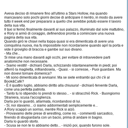
Aveva deciso di rimanere fino all'ultimo a Stars Hollow, ma quando
mancavano solo pochi giorni decise di anticipare il rientro, in modo da avere
tutto il week end per prepararsi a quello che avrebbe potuto essere il lavoro
della sua vita.
Il taxi si fermò finalmente davanti al suo palazzo, illuminato dal sole mattutino,
e Rory si armò di coraggio, definendosi pronta a cominciare una nuova
pagina della sua vita.
Quando girò le chiavi nella toppa quasi si era dimenticata di avere una
coinquilina nuova, ma fu impossibile non ricordarsene quando aprì la porta e
vide il groviglio di braccia e gambe sul suo divano.
- Ma che...
Si mise una mano davanti agli occhi, per evitare di intravvedere parti
anatomiche non necessarie.
- Siamo vestiti! - dichiarò Darla, schizzando istantaneamente in piedi; poi
afferrò la maglietta, infilandosela, - Quasi. - si corresse, - Puoi guardare. Ma
non dovevi tornare domenica?
- Mi sono dimenticata di avvisarvi. Ma se siete entrambi qui chi c'è al
Book&Cafè?
- È il quattro luglio, abbiamo diritto alla chiusura! - dichiarò fervente Darla,
come una perfetta patriota.
- Tanto tu lo stipendio lo prendi lo stesso... - si stiracchiò Rick. - Buongiorno
Straniera, scusa l'accoglienza.
Darla poi lo guardò, allarmata, ricordandosi di lui.
- Sì, noi stavamo... ci siamo addormentati semplicemente e...
A Rory scappò un sorriso, mentre Rick si alzò.
- Provavamo delle prese di wrestling, come no. - commentò sarcastico,
finendo di sbugiardarla con un bacio, prima di andare in bagno.
Darla lo guardò storto.
- Scusa se non te lo abbiamo detto... - iniziò poi, quando furono sole.