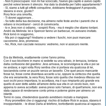
- Non ti preoccupare: non mi hai scioccato, l'avevo già capito e avevo capito
perché volevi tenere il silenzio. Hai dato la disdetta per l'altro appartamento?
- Sì, siamo a tutti gli effetti coinquiline, dobbiamo festeggiare! A proposito,
stasera si esce, giusto?
Rory fece una smorfia,
- Ti dovrei aggiornare...
- So tutto della tua decisione, ma almeno nelle feste anche i parenti che si
odiano si incontrano! - cercò di convincerla.
- Io e Jess non ci odiamo, - sospirò Rory, - ma è meglio che stiamo lontani.
Andrò da Melinda: lei e Spencer fanno un barbecue, mi avevano invitato.
Rick tornò in soggiorno,
- Ma poi ci raggiungi? Andiamo a vedere i fuochi, non puoi mancare:
cacceremo Jess, promesso.
- No, Rick, non cacciate nessuno: vedremo, non vi assicuro niente.
Era da Melinda, esattamente come l'anno prima.
Con il suo bicchiere in mano si sedette su una sdraio, in terrazza, lontana
dalla confusione del giardino: Jess arrivava, le sconvolgeva la vita e poi se
ne andava; e ogni volta Rory sentiva che si
portava via qualcosa di lei,
lasciandola come un puzzle senza un tassello. Che quel pezzo mancante
fosse lui, fosse come diventava accanto a lui, oppure la certezza che quella
che era veramente, la vera Rory, fosse solo quella che rivedeva riflessa nei
suoi occhi poco importava; lo accettava, ma il suo rimpianto più grande era
quello di aver detto addio all'amore della sua vita in un vicolo buio, non
appena lo aveva accettato: aveva preso solo l'amaro, di quell'amore, non era
stata capace di rendersene conto prima e poterne gioire per almeno un
istante.
Tornò in casa, chiedendosi quando avrebbero iniziato a mangiare.
- Rory promettimi che ci raggiungi: rischio di buttare Rick in acqua, stasera è
insopportabile. - le disse Darla al telefono, borbottando qualcosa al ragazzo.