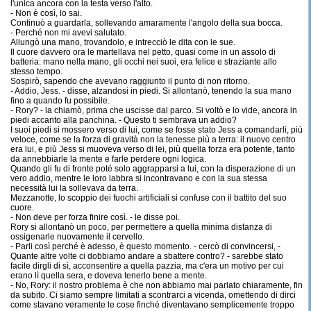
l'unica ancora con la testa verso l'alto.
- Non è così, lo sai.
Continuò a guardarla, sollevando amaramente l'angolo della sua bocca.
- Perché non mi avevi salutato.
Allungò una mano, trovandolo, e intrecciò le dita con le sue.
Il cuore davvero ora le martellava nel petto, quasi come in un assolo di
batteria: mano nella mano, gli occhi nei suoi, era felice e straziante allo
stesso tempo.
Sospirò, sapendo che avevano raggiunto il punto di non ritorno.
- Addio, Jess. - disse, alzandosi in piedi. Si allontanò, tenendo la sua mano
fino a quando fu possibile.
- Rory? - la chiamò, prima che uscisse dal parco. Si voltò e lo vide, ancora in
piedi accanto alla panchina. - Questo ti sembrava un addio?
I suoi piedi si mossero verso di lui, come se fosse stato Jess a comandarli, più
veloce, come se la forza di gravità non la tenesse più a terra: il nuovo centro
era lui, e più Jess si muoveva verso di lei, più quella forza era potente, tanto
da annebbiarle la mente e farle perdere ogni logica.
Quando gli fu di fronte poté solo aggrapparsi a lui, con la disperazione di un
vero addio, mentre le loro labbra si incontravano e con la sua stessa
necessità lui la sollevava da terra.
Mezzanotte, lo scoppio dei fuochi artificiali si confuse con il battito del suo
cuore.
- Non deve per forza finire così. - le disse poi.
Rory si allontanò un poco, per permettere a quella minima distanza di
ossigenarle nuovamente il cervello.
- Parli così perché è adesso, è questo momento. - cercò di convincersi, -
Quante altre volte ci dobbiamo andare a sbattere contro? - sarebbe stato
facile dirgli di sì, acconsentire a quella pazzia, ma c'era un motivo per cui
erano lì quella sera, e doveva tenerlo bene a mente.
- No, Rory: il nostro problema è che non abbiamo mai parlato chiaramente, fin
da subito. Ci siamo sempre limitati a scontrarci a vicenda, omettendo di dirci
come stavano veramente le cose finché diventavano semplicemente troppo