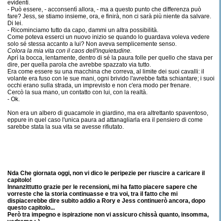
evidenti.
- Può essere, - acconsentì allora, - ma a questo punto che differenza può
fare? Jess, se stiamo insieme, ora, e finirà, non ci sarà più niente da salvare.
Di lei.
- Ricominciamo tutto da capo, dammi un altra possibilità.
Come poteva esserci un nuovo inizio se quando lo guardava voleva vedere
solo sé stessa accanto a lui? Non aveva semplicemente senso.
Colora la mia vita con il caos dell'inquietudine.
Aprì la bocca, lentamente, dentro di sé la paura folle per quello che stava per
dire, per quella parola che avrebbe spazzato via tutto.
Era come essere su una macchina che correva, al limite dei suoi cavalli: il
volante era fuso con le sue mani, ogni brivido l'avrebbe fatta schiantare; i suoi
occhi erano sulla strada, un imprevisto e non c'era modo per frenare.
Cercò la sua mano, un contatto con lui, con la realtà.
- Ok.
Non era un albero di guacamole in giardino, ma era altrettanto spaventoso,
eppure in quel caso l'unica paura ad attanagliarla era il pensiero di come
sarebbe stata la sua vita se avesse rifiutato.
Nda Che giornata oggi, non vi dico le peripezie per riuscire a caricare il
capitolo!
Innanzittutto grazie per le recensioni, mi ha fatto piacere sapere che
vorreste che la storia continuasse e tra voi, tra il fatto che mi
dispiacerebbe dire subito addio a Rory e Jess continuerò ancora, dopo
questo capitolo...
Però tra impegno e ispirazione non vi assicuro chissà quanto, insomma,