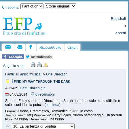
Categorie:
Registrati
o
accedi
Regole/Aiuto
Cerca
Segui la storia
|
Fanfic su artisti musicali
>
One Direction
I find my way through the dark
Autore:
1Derful Italian girl
04/03/2014
0 recensioni
Sarah e Emily sono due Directioners,Sarah ha un passato molto difficile e
solo i suoi idoli la potra... (
continua
)
Genere:
Azione, Drammatico, Romantico |
Stato:
in corso
Tipo di coppia:
Het |
Personaggi:
Harry Styles, Nuovo personaggio, Un po' tutti
Note:
nessuna |
Avvertimenti:
nessuno
<<