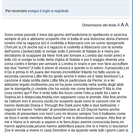
Per recensire
esegui il login
o
registrati
.
A
A
A
Dimensione del testo
Sono ormai passati 2 mesi dal giorno dell'audizione,lo spettacolo si avvicina
sempre di più e abbiamo scoperto che si tratta di una dolorosa storia d'amore:
ovvero che la ragazza (io) è costretta a fidanzarsi con un uomo spregevole
(Tom,eh si,c'è anche lui) e il ragazzo è costretto a fidanzarsi con la sorella
dell'uomo (Jackie);tutto si svolge sotto il periodo di Natale,Io e Harry poi
decidiamo di scappare da New York per tornare a Londra dai nostri amici e
tutto ciò si svolge la notte della Vigilia di Natale e poi il viaggio diventa una
corsa contro il tempo per arrivare a Londra in orario e per non farsi acciuffare
dai due "nemici",il tutto è pieno di musica e questo io lo adoro. A proposito,Let
it Go è prima in 45 paesi del mondo,incredibile! Intanto ho fatto uscire la
seconda canzone:Little Me,ho girato anche il video ed è stato favoloso! La
canzone è stata scritta dalle Little Mix,in particolare da Perrie; io e lei
abbiamo legato moltissimo,ora mi ha pure coinvolta nella scelta degli abiti
per le damigelle,ci credete che ha voluto me come testimone?! Ma io che
cosa centro qui?! Per il resto tutto fila liscio come l'olio,a parte tra Liam e
Sophia,lei è distaccata,fredda,non sappiamo cosa le prende. Alla fine,anche
se l'album non è ancora uscito,ho scoperto quali sono le canzoni che mi
hanno dedicato:Diana e Through the Dark,sono tutte e due bellissime. I
ragazzi mi hanno "ordinato" di presidenziare al 1D Day,mi hanno anche
chiesto di presentare con loro! Loro mi dicono sempre:"noi ti trattiamo come
se fossi il sesto membro della band" e me lo dimostrano sempre. Alla fine di
me e Harry si è venuto a sapere e le fans,dopo avermi conosciuta bene,mi
hanno apprezzata,alcune hanno addirittura paura che io e Harry ci lasciamo!
Zoe è venuta a vivere in casa Direction e da quando vede tutti i giorni Liam si