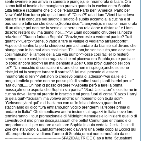
sente svenire e poi arriva in camera e piange,si,è innamorata di Liam. Ora
siamo tutti al tavolo che mangiamo pranzo quando in cucina entra Sophia
tutta felice e raggiante che ci dice "Ragazzi! Parto per l'America! Parto per
New York! Non torno più qui a Londra!"-"Cosa?!" urla Liam "Vieni Liam,devo
parlarti" e lo conduce nel salotto,il salotto è subito accanto alla cucina e si
può sentire tutto ciò che dicono,Sophia dice:"Liam,vedi,io mi sono innamorata
di un altro,e poi non me la sento di tenere una relazione a distanza" e Liam
dice:"Io resterò qui,ma quindi noi....."-"Si Liam dobbiamo chiudere la nostra
relazione"-"Buona fortuna Sophia"-"Grazie,verreste a vedermi partire? Tutti
quanti?"-"Certo"-"Bene,io vado a fare le valigie,ci vediamo all'aeroporto".
Aspetto di sentire la porta chiudersi prima di andare da Liam,è sul divano che
piange,non lo ho mai visto così triste "Ehi Liam,ho sentito tutto,non devi starci
così male,non è l'amore della tua vita punto"-"Fosse così facile! Io resterò
sempre solo è così,l'unica ragazza che mi piaceva era Sophia,ora è partita e
io sono ancora solo"-"Hai mai pensato a Zoe? Cosa provi quando sei con
lei?"-"Un mucchio di sensazioni strane che non mi spiego,anche se sono
triste,lei mi fa sempre tornare il sorriso"-"Hai mai pensato di essere
innamorato di lei?"-"Beh,non lo credevo prima di adesso"-"Vai da lei,e ti
prego tienitela perché non ne posso più di sentire i suoi pianti isterici per te"-
"Ma quindi..... Oh non ci posso credere!"-"Aspetta però a fare la prima
mossa,almeno aspetta che Sophia sia partita"-"Sarà fatto capo" e così torno in
cucina dove Harry mi prende in braccio e mi porta fuori di corsa "Cazzo Harry!
Si gela qui!"-"Scusami,ma volevo anch'io un momento con te,da soli"-
"Gelosone,vieni qui" e ci baciamo con un'infinita dolcezza,quando ci
stacchiamo gli dico "Ora entriamo,non voglio prendermi la febbre prima di
andare in Italia". Oh dimenticavo andrò insieme ai ragazzi in Italia dove loro
termineranno il tour promozionale di Midnight Memories e io inizierò quello di
Lovestruck:il mio primo disco,aaaaaah che bello! Comunque entriamo e ci
prepariamo tutti per andare a salutare Sophia,in auto vedo la faccia felice di
Zoe che sta vicino a Liam,formerebbero davvero una bella coppia! Eccoci qui
all'aeroporto dove vediamo l'aereo di Sophia,ormai non tornerà più da noi-----
---------------------------------------------SPAZIO AUTRICE Ciao a tutte! Scusatemi