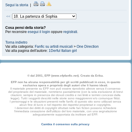
Segui la storia
|
<<
Cosa pensi della storia?
Per recensire
esegui il login
oppure
registrati
.
Torna indietro
Vai alla categoria:
Fanfic su artisti musicali
>
One Direction
Vai alla pagina dell'autore:
1Derful Italian girl
© dal 2001, EFP (www.efpfanfic.net). Creato da Erika.
EFP non ha alcuna responsabilità per gli scritti pubblicati in esso, in quanto
esclusiva opera e proprietà degli autori che li hanno ideati.
Il materiale presente su EFP non può essere riprodotto altrove senza il consenso
del proprietario del materiale, nemmeno parzialmente (con la sola esclusione di brevi
citazioni, sempre in presenza dei dovuti credits e nei limiti e termini concessi dalla
legge). Tutti i soggetti descritti nelle storie sono maggiorenni e/o comunque fittizi.
I personaggi e le situazioni presenti nelle fanfic di questo sito sono utilizzati senza
alcun fine di lucro e nel rispetto dei rispettivi proprietari e copyrights.
I detentori dei diritti di copyright sfruttati nelle fan fiction possono richiedere
l'immediata cessazione dell'utilizzo del loro materiale, con una segnalazione
adeguatamente supportata da inoltrare ad EFP.
Cambia il consenso sulla privacy