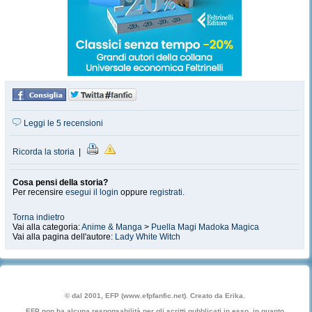
Leggi le 5 recensioni
Ricorda la storia
|
Cosa pensi della storia?
Per recensire
esegui il login
oppure
registrati
.
Torna indietro
Vai alla categoria:
Anime & Manga
>
Puella Magi Madoka Magica
Vai alla pagina dell'autore:
Lady White Witch
© dal 2001, EFP (www.efpfanfic.net). Creato da Erika.
EFP non ha alcuna responsabilità per gli scritti pubblicati in esso, in quanto