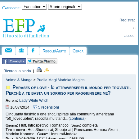
Categorie:
Registrati
o
accedi
Regole/Aiuto
Cerca
Ricorda la storia
|
Anime & Manga
>
Puella Magi Madoka Magica
Phrases of love - Io attraverserei il mondo per trovarti.
Perchè a te basta un sorriso per raggiungere me?
Autore:
Lady White Witch
16/07/2014
5 recensioni
Cinquanta flashfic o one shot, ispirate alla community americana
"50_lovequotes"; raccolta multifand... (
continua
)
Genere:
Fluff, Introspettivo, Romantico |
Stato:
completa
Tipo di coppia:
Het, Shonen-ai, Shoujo-ai |
Personaggi:
Homura Akemi,
Madoka Kaname |
Coppie:
Homura/Madoka
Note:
Movieverse, OOC |
Avvertimenti:
nessuno