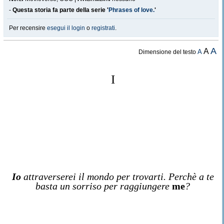
-
Questa storia fa parte della serie '
Phrases of love.
'
Per recensire
esegui il login
o
registrati
.
A
A
A
Dimensione del testo
I
Io
attraverserei il mondo per trovarti. Perchè a te
basta un sorriso per raggiungere
me
?