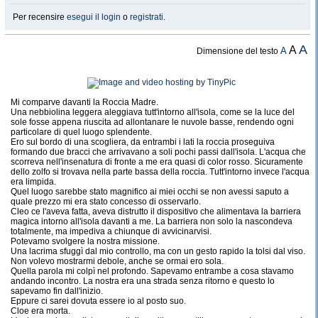
Per recensire
esegui il login
o
registrati
.
A
A
A
Dimensione del testo
Mi comparve davanti la Roccia Madre.
Una nebbiolina leggera aleggiava tutt'intorno all'isola, come se la luce del
sole fosse appena riuscita ad allontanare le nuvole basse, rendendo ogni
particolare di quel luogo splendente.
Ero sul bordo di una scogliera, da entrambi i lati la roccia proseguiva
formando due bracci che arrivavano a soli pochi passi dall'isola. L'acqua che
scorreva nell'insenatura di fronte a me era quasi di color rosso. Sicuramente
dello zolfo si trovava nella parte bassa della roccia. Tutt'intorno invece l'acqua
era limpida.
Quel luogo sarebbe stato magnifico ai miei occhi se non avessi saputo a
quale prezzo mi era stato concesso di osservarlo.
Cleo ce l'aveva fatta, aveva distrutto il dispositivo che alimentava la barriera
magica intorno all'isola davanti a me. La barriera non solo la nascondeva
totalmente, ma impediva a chiunque di avvicinarvisi.
Potevamo svolgere la nostra missione.
Una lacrima sfuggì dal mio controllo, ma con un gesto rapido la tolsi dal viso.
Non volevo mostrarmi debole, anche se ormai ero sola.
Quella parola mi colpì nel profondo. Sapevamo entrambe a cosa stavamo
andando incontro. La nostra era una strada senza ritorno e questo lo
sapevamo fin dall'inizio.
Eppure ci sarei dovuta essere io al posto suo.
Cloe era morta.