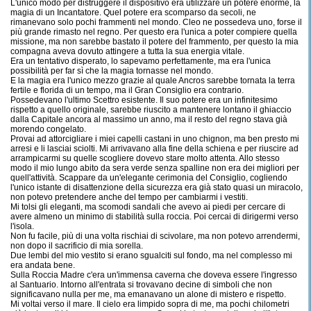
L'unico modo per distruggere il dispositivo era utilizzare un potere enorme, la
magia di un Incantatore. Quel potere era scomparso da secoli, ne
rimanevano solo pochi frammenti nel mondo. Cleo ne possedeva uno, forse il
più grande rimasto nel regno. Per questo era l'unica a poter compiere quella
missione, ma non sarebbe bastato il potere del frammento, per questo la mia
compagna aveva dovuto attingere a tutta la sua energia vitale.
Era un tentativo disperato, lo sapevamo perfettamente, ma era l'unica
possibilità per far sì che la magia tornasse nel mondo.
E la magia era l'unico mezzo grazie al quale Ancros sarebbe tornata la terra
fertile e florida di un tempo, ma il Gran Consiglio era contrario.
Possedevano l'ultimo Scettro esistente. Il suo potere era un infinitesimo
rispetto a quello originale, sarebbe riuscito a mantenere lontano il ghiaccio
dalla Capitale ancora al massimo un anno, ma il resto del regno stava già
morendo congelato.
Provai ad attorcigliare i miei capelli castani in uno chignon, ma ben presto mi
arresi e li lasciai sciolti. Mi arrivavano alla fine della schiena e per riuscire ad
arrampicarmi su quelle scogliere dovevo stare molto attenta. Allo stesso
modo il mio lungo abito da sera verde senza spalline non era dei migliori per
quell'attività. Scappare da un'elegante cerimonia del Consiglio, cogliendo
l'unico istante di disattenzione della sicurezza era già stato quasi un miracolo,
non potevo pretendere anche del tempo per cambiarmi i vestiti.
Mi tolsi gli eleganti, ma scomodi sandali che avevo ai piedi per cercare di
avere almeno un minimo di stabilità sulla roccia. Poi cercai di dirigermi verso
l'isola.
Non fu facile, più di una volta rischiai di scivolare, ma non potevo arrendermi,
non dopo il sacrificio di mia sorella.
Due lembi del mio vestito si erano sgualciti sul fondo, ma nel complesso mi
era andata bene.
Sulla Roccia Madre c'era un'immensa caverna che doveva essere l'ingresso
al Santuario. Intorno all'entrata si trovavano decine di simboli che non
significavano nulla per me, ma emanavano un alone di mistero e rispetto.
Mi voltai verso il mare. Il cielo era limpido sopra di me, ma pochi chilometri