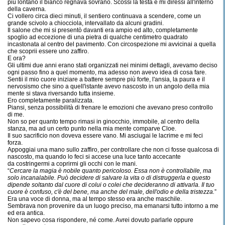
più lontano il bianco regnava sovrano. Scossi la testa e mi diressi all'interno
della caverna.
Ci vollero circa dieci minuti, il sentiero continuava a scendere, come un
grande scivolo a chiocciola, intervallato da alcuni gradini.
Il salone che mi si presentò davanti era ampio ed alto, completamente
spoglio ad eccezione di una pietra di qualche centimetro quadrato
incastonata al centro del pavimento. Con circospezione mi avvicinai a quella
che scoprii essere uno zaffiro.
E ora?
Gli ultimi due anni erano stati organizzati nei minimi dettagli, avevamo deciso
ogni passo fino a quel momento, ma adesso non avevo idea di cosa fare.
Sentii il mio cuore iniziare a battere sempre più forte, l'ansia, la paura e il
nervosismo che sino a quell'istante avevo nascosto in un angolo della mia
mente si stava riversando tutta insieme.
Ero completamente paralizzata.
Piansi, senza possibilità di frenare le emozioni che avevano preso controllo
di me.
Non so per quanto tempo rimasi in ginocchio, immobile, al centro della
stanza, ma ad un certo punto nella mia mente comparve Cloe.
Il suo sacrificio non doveva essere vano. Mi asciugai le lacrime e mi feci
forza.
Appoggiai una mano sullo zaffiro, per controllare che non ci fosse qualcosa di
nascosto, ma quando lo feci si accese una luce tanto accecante
da costringermi a coprirmi gli occhi con le mani.
“
Cercare la magia è nobile quanto pericoloso. Essa non è controllabile, ma
solo incanalabile. Può decidere di salvare la vita o di distruggerla e questo
dipende soltanto dal cuore di colui o colei che decideranno di attivarla. Il tuo
cuore è confuso, c'è del bene, ma anche del male, dell'odio e della tristezza.
”
Era una voce di donna, ma al tempo stesso era anche maschile.
Sembrava non provenire da un luogo preciso, ma emanarsi tutto intorno a me
ed era antica.
Non sapevo cosa rispondere, né come. Avrei dovuto parlarle oppure