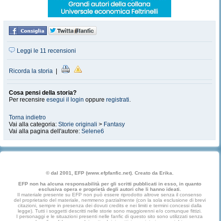
Leggi le 11 recensioni
Ricorda la storia
|
Cosa pensi della storia?
Per recensire
esegui il login
oppure
registrati
.
Torna indietro
Vai alla categoria:
Storie originali
>
Fantasy
Vai alla pagina dell'autore:
Selene6
© dal 2001, EFP (www.efpfanfic.net). Creato da Erika.
EFP non ha alcuna responsabilità per gli scritti pubblicati in esso, in quanto
esclusiva opera e proprietà degli autori che li hanno ideati.
Il materiale presente su EFP non può essere riprodotto altrove senza il consenso
del proprietario del materiale, nemmeno parzialmente (con la sola esclusione di brevi
citazioni, sempre in presenza dei dovuti credits e nei limiti e termini concessi dalla
legge). Tutti i soggetti descritti nelle storie sono maggiorenni e/o comunque fittizi.
I personaggi e le situazioni presenti nelle fanfic di questo sito sono utilizzati senza