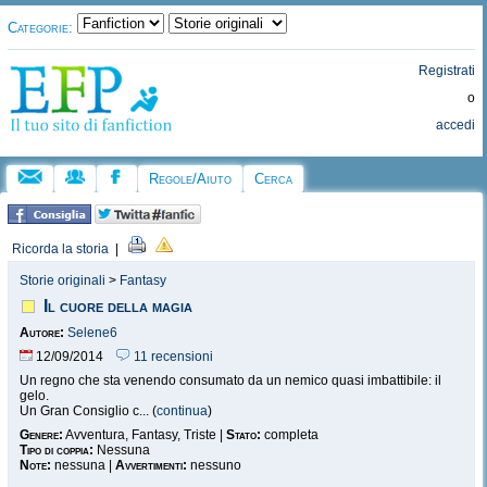
Categorie:
Registrati
o
accedi
Regole/Aiuto
Cerca
Ricorda la storia
|
Storie originali
>
Fantasy
Il cuore della magia
Autore:
Selene6
12/09/2014
11 recensioni
Un regno che sta venendo consumato da un nemico quasi imbattibile: il
gelo.
Un Gran Consiglio c... (
continua
)
Genere:
Avventura, Fantasy, Triste |
Stato:
completa
Tipo di coppia:
Nessuna
Note:
nessuna |
Avvertimenti:
nessuno