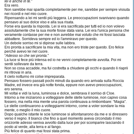
lei è anche in te.
”
Era vero.
Non sarebbe mai sparita completamente per me, sarebbe per sempre vissuta
nei ricordi e nel mio cuore.
Ripensando a lei mi sentii più leggera. Le preoccupazioni svanivano quando
pensavo al suo dolce viso e alla sua risata.
Forse era questa la risposta. Lei si era sacrificata per tutti ed io non volevo
assolutamente che la sua morte fosse stata vana. Lei era l'unica persona che
veramente contasse per me e non avrebbe mai voluto che mi fossi lasciata
abbattere. Sorrideva sempre ed io l'ammiravo per questo.
Un debole sorriso mi si dipinse sulle labbra.
Ero pronta a sacrificare la mia vita, ma non ero triste per questo. Ero felice
perchè avevo lei nel cuore.
“
Adesso so che sei pronta.
”
La luce si fece più intensa ed io ne venni completamente avvolta. Poi mi
sentii sollevare da terra.
Non so cosa accadde, ma fui costretta a chiudere gli occhi e quando li riaprii
mi ritrovai in aria.
Il cielo notturno mi colse impreparata.
Pensavo fossero passati pochi minuti da quando ero arrivata sulla Roccia
Madre, ed invece era già notte fonda, eppure non avevo preoccupazioni,
ero serena.
Mi voltai e vidi la luna, luminosa e dolce, sembrava il sorriso di Cloe.
Intorno a me iniziarono a volteggiare delle stelle luminose, non capivo cosa
fossero, ma nella mia mente una parola continuava a rimbombare: “Magia”.
Le stelle continuarono a volteggiarmi intorno, come a voler sondare la mia
mente, o meglio il mio cuore.
Dopo qualche istante le scie luminose si allontanarono da me e si diressero
verso il regno. Il bianco che fino a quel momento aveva circondato il mio
orizzonte adesso veniva avvolto dalla luce per poi scomparire lasciando il
posto al verde, alla terra e al fango.
Più felice di quanto mai fossi stata prima.