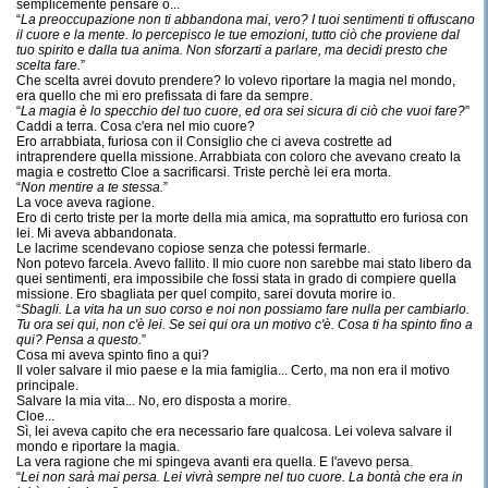
semplicemente pensare o...
“
La preoccupazione non ti abbandona mai, vero? I tuoi sentimenti ti offuscano
il cuore e la mente. Io percepisco le tue emozioni, tutto ciò che proviene dal
tuo spirito e dalla tua anima. Non sforzarti a parlare, ma decidi presto che
scelta fare.
”
Che scelta avrei dovuto prendere? Io volevo riportare la magia nel mondo,
era quello che mi ero prefissata di fare da sempre.
“
La magia è lo specchio del tuo cuore, ed ora sei sicura di ciò che vuoi fare?
”
Caddi a terra. Cosa c'era nel mio cuore?
Ero arrabbiata, furiosa con il Consiglio che ci aveva costrette ad
intraprendere quella missione. Arrabbiata con coloro che avevano creato la
magia e costretto Cloe a sacrificarsi. Triste perchè lei era morta.
“
Non mentire a te stessa.
”
La voce aveva ragione.
Ero di certo triste per la morte della mia amica, ma soprattutto ero furiosa con
lei. Mi aveva abbandonata.
Le lacrime scendevano copiose senza che potessi fermarle.
Non potevo farcela. Avevo fallito. Il mio cuore non sarebbe mai stato libero da
quei sentimenti, era impossibile che fossi stata in grado di compiere quella
missione. Ero sbagliata per quel compito, sarei dovuta morire io.
“
Sbagli. La vita ha un suo corso e noi non possiamo fare nulla per cambiarlo.
Tu ora sei qui, non c'è lei. Se sei qui ora un motivo c'è. Cosa ti ha spinto fino a
qui? Pensa a questo.
”
Cosa mi aveva spinto fino a qui?
Il voler salvare il mio paese e la mia famiglia... Certo, ma non era il motivo
principale.
Salvare la mia vita... No, ero disposta a morire.
Cloe...
Sì, lei aveva capito che era necessario fare qualcosa. Lei voleva salvare il
mondo e riportare la magia.
La vera ragione che mi spingeva avanti era quella. E l'avevo persa.
“
Lei non sarà mai persa. Lei vivrà sempre nel tuo cuore. La bontà che era in