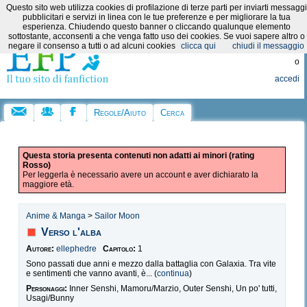
Questo sito web utilizza cookies di profilazione di terze parti per inviarti messaggi
Categorie:
pubblicitari e servizi in linea con le tue preferenze e per migliorare la tua
esperienza. Chiudendo questo banner o cliccando qualunque elemento
sottostante, acconsenti a che venga fatto uso dei cookies. Se vuoi sapere altro o
Registrati
negare il consenso a tutti o ad alcuni cookies
clicca qui
chiudi il messaggio
o
accedi
Regole/Aiuto
Cerca
Questa storia presenta contenuti non adatti ai minori (rating
Rosso)
Per leggerla è necessario avere un account e aver dichiarato la
maggiore età.
Anime & Manga
>
Sailor Moon
Verso l'alba
Autore:
ellephedre
Capitolo:
1
Sono passati due anni e mezzo dalla battaglia con Galaxia. Tra vite
e sentimenti che vanno avanti, è... (
continua
)
Personaggi:
Inner Senshi, Mamoru/Marzio, Outer Senshi, Un po' tutti,
Usagi/Bunny