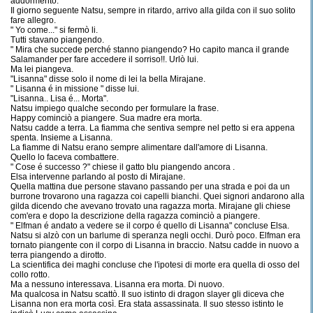
addormentò.
Il giorno seguente Natsu, sempre in ritardo, arrivo alla gilda con il suo solito
fare allegro.
" Yo come..." si fermò li.
Tutti stavano piangendo.
" Mira che succede perché stanno piangendo? Ho capito manca il grande
Salamander per fare accedere il sorriso!!. Urlò lui.
Ma lei piangeva.
"Lisanna" disse solo il nome di lei la bella Mirajane.
" Lisanna é in missione " disse lui.
"Lisanna.. Lisa é... Morta".
Natsu impiego qualche secondo per formulare la frase.
Happy cominciò a piangere. Sua madre era morta.
Natsu cadde a terra. La fiamma che sentiva sempre nel petto si era appena
spenta. Insieme a Lisanna.
La fiamme di Natsu erano sempre alimentare dall'amore di Lisanna.
Quello lo faceva combattere.
" Cose é successo ?" chiese il gatto blu piangendo ancora .
Elsa intervenne parlando al posto di Mirajane.
Quella mattina due persone stavano passando per una strada e poi da un
burrone trovarono una ragazza coi capelli bianchi. Quei signori andarono alla
gilda dicendo che avevano trovato una ragazza morta. Mirajane gli chiese
com'era e dopo la descrizione della ragazza cominciò a piangere.
" Elfman é andato a vedere se il corpo é quello di Lisanna" concluse Elsa.
Natsu si alzò con un barlume di speranza negli occhi. Durò poco. Elfman era
tornato piangente con il corpo di Lisanna in braccio. Natsu cadde in nuovo a
terra piangendo a dirotto.
La scientifica dei maghi concluse che l'ipotesi di morte era quella di osso del
collo rotto.
Ma a nessuno interessava. Lisanna era morta. Di nuovo.
Ma qualcosa in Natsu scattò. Il suo istinto di dragon slayer gli diceva che
Lisanna non era morta così. Era stata assassinata. Il suo stesso istinto le