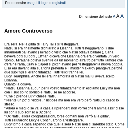
Per recensire
esegui il login
o
registrati
.
A
A
A
Dimensione del testo
Amore Controverso
Era sera. Nella gilda di Fairy Tails si festeggiava.
Natsu si era finalmente dichiarato a Lisanna. Tutti festeggiavano : i due
innamorati ballavano ( miracolo visto che Natsu odiava ballare ), Cana
beveva botti su botti , Elfman diceva che Lisanna ora era diventata un vero
'uomo', Mirajane poteva svenire da un momento all'altro per tutto l'amore che
c'era nell'aria, Gray e Gajeel si picchiavano per 'festeggiare' la nuova coppia,
Elsa era davanti alla sua torta preferita e il master Makarov piangeva perché
due suoi figli si erano fidanzati. Tutti felici tranne lei.
Lucy Heartphilia. Anche lei era innamorata di Natsu ma lui aveva scelto
Lisanna.
Quanto la odiava.
" Natsu, Lisanna auguri per il vostro fidanzamento !!" esclamò Lucy ma non
con il suo solito sorriso e Natsu se ne accorse.
" Che ti prende Lu?" chiese Natsu.
" Niente un po' di febbre.. " rispose ma non era vero però Natsu ci cascò lo
stesso.
" Allora e meglio se vai a casa a riprenderti non vorrei che ti ammalassi" disse
lui con il suo sorriso a 32 denti.
" Ok Natsu allora congratulazioni, forse domani non verrò alla gilda".
Tutti salutarono Lucy e Continuarono a festeggiare.
Lucy torno a casa sapendo che quella sera Natsu non ci sarebbe stato. Come