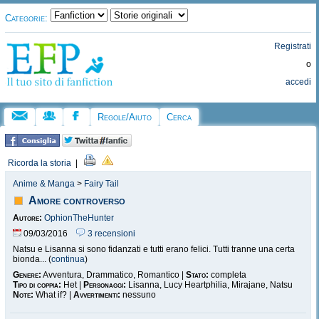
Categorie:
Registrati
o
accedi
Regole/Aiuto
Cerca
Ricorda la storia
|
Anime & Manga
>
Fairy Tail
Amore controverso
Autore:
OphionTheHunter
09/03/2016
3 recensioni
Natsu e Lisanna si sono fidanzati e tutti erano felici. Tutti tranne una certa
bionda... (
continua
)
Genere:
Avventura, Drammatico, Romantico |
Stato:
completa
Tipo di coppia:
Het |
Personaggi:
Lisanna, Lucy Heartphilia, Mirajane, Natsu
Note:
What if? |
Avvertimenti:
nessuno