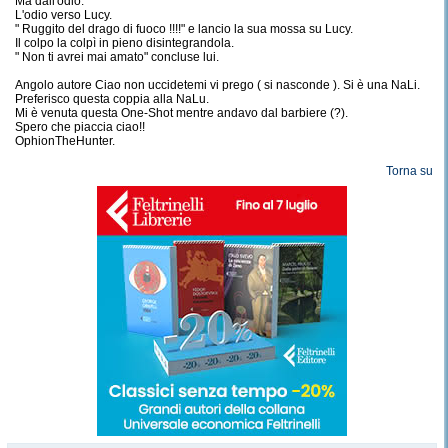
Ma dall'odio.
L'odio verso Lucy.
" Ruggito del drago di fuoco !!!!" e lancio la sua mossa su Lucy.
Il colpo la colpì in pieno disintegrandola.
" Non ti avrei mai amato" concluse lui.
Angolo autore Ciao non uccidetemi vi prego ( si nasconde ). Si è una NaLi.
Preferisco questa coppia alla NaLu.
Mi è venuta questa One-Shot mentre andavo dal barbiere (?).
Spero che piaccia ciao!!
OphionTheHunter.
Torna su