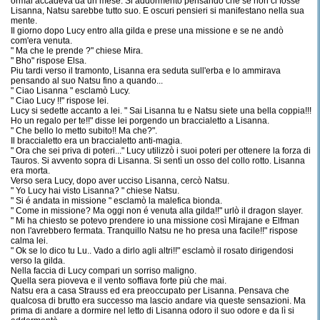
ormai accadeva da un mese. Si addormentò pensando che se non ci fosse
Lisanna, Natsu sarebbe tutto suo. E oscuri pensieri si manifestano nella sua
mente.
Il giorno dopo Lucy entro alla gilda e prese una missione e se ne andò
com'era venuta.
" Ma che le prende ?" chiese Mira.
" Bho" rispose Elsa.
Piu tardi verso il tramonto, Lisanna era seduta sull'erba e lo ammirava
pensando al suo Natsu fino a quando...
" Ciao Lisanna " esclamò Lucy.
" Ciao Lucy !!" rispose lei.
Lucy si sedette accanto a lei. " Sai Lisanna tu e Natsu siete una bella coppia!!!
Ho un regalo per te!!" disse lei porgendo un braccialetto a Lisanna.
" Che bello lo metto subito!! Ma che?".
Il braccialetto era un braccialetto anti-magia.
" Ora che sei priva di poteri..." Lucy utilizzò i suoi poteri per ottenere la forza di
Tauros. Si avvento sopra di Lisanna. Si sentì un osso del collo rotto. Lisanna
era morta.
Verso sera Lucy, dopo aver ucciso Lisanna, cercò Natsu.
" Yo Lucy hai visto Lisanna? " chiese Natsu.
" Si é andata in missione " esclamò la malefica bionda.
" Come in missione? Ma oggi non é venuta alla gilda!!" urlò il dragon slayer.
" Mi ha chiesto se potevo prendere io una missione così Mirajane e Elfman
non l'avrebbero fermata. Tranquillo Natsu ne ho presa una facile!!" rispose
calma lei.
" Ok se lo dico tu Lu.. Vado a dirlo agli altri!!" esclamò il rosato dirigendosi
verso la gilda.
Nella faccia di Lucy compari un sorriso maligno.
Quella sera pioveva e il vento soffiava forte più che mai.
Natsu era a casa Strauss ed era preoccupato per Lisanna. Pensava che
qualcosa di brutto era successo ma lascio andare via queste sensazioni. Ma
prima di andare a dormire nel letto di Lisanna odoro il suo odore e da lì si