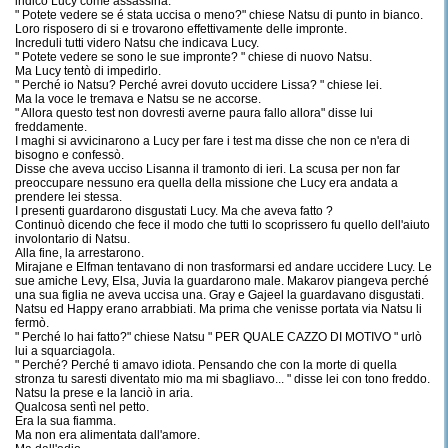
indicò Lucy come assassina.
" Potete vedere se é stata uccisa o meno?" chiese Natsu di punto in bianco.
Loro risposero di si e trovarono effettivamente delle impronte.
Increduli tutti videro Natsu che indicava Lucy.
" Potete vedere se sono le sue impronte? " chiese di nuovo Natsu.
Ma Lucy tentò di impedirlo.
" Perché io Natsu? Perché avrei dovuto uccidere Lissa? " chiese lei.
Ma la voce le tremava e Natsu se ne accorse.
" Allora questo test non dovresti averne paura fallo allora" disse lui
freddamente.
I maghi si avvicinarono a Lucy per fare i test ma disse che non ce n'era di
bisogno e confessò.
Disse che aveva ucciso Lisanna il tramonto di ieri. La scusa per non far
preoccupare nessuno era quella della missione che Lucy era andata a
prendere lei stessa.
I presenti guardarono disgustati Lucy. Ma che aveva fatto ?
Continuò dicendo che fece il modo che tutti lo scoprissero fu quello dell'aiuto
involontario di Natsu.
Alla fine, la arrestarono.
Mirajane e Elfman tentavano di non trasformarsi ed andare uccidere Lucy. Le
sue amiche Levy, Elsa, Juvia la guardarono male. Makarov piangeva perché
una sua figlia ne aveva uccisa una. Gray e Gajeel la guardavano disgustati.
Natsu ed Happy erano arrabbiati. Ma prima che venisse portata via Natsu li
fermò.
" Perché lo hai fatto?" chiese Natsu " PER QUALE CAZZO DI MOTIVO " urlò
lui a squarciagola.
" Perché? Perché ti amavo idiota. Pensando che con la morte di quella
stronza tu saresti diventato mio ma mi sbagliavo... " disse lei con tono freddo.
Natsu la prese e la lanciò in aria.
Qualcosa sentì nel petto.
Era la sua fiamma.
Ma non era alimentata dall'amore.