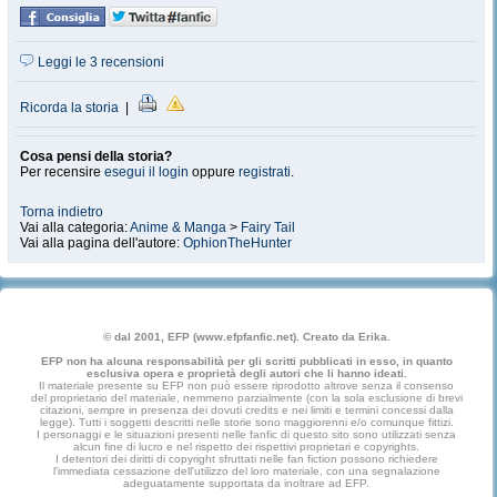
Leggi le 3 recensioni
Ricorda la storia
|
Cosa pensi della storia?
Per recensire
esegui il login
oppure
registrati
.
Torna indietro
Vai alla categoria:
Anime & Manga
>
Fairy Tail
Vai alla pagina dell'autore:
OphionTheHunter
© dal 2001, EFP (www.efpfanfic.net). Creato da Erika.
EFP non ha alcuna responsabilità per gli scritti pubblicati in esso, in quanto
esclusiva opera e proprietà degli autori che li hanno ideati.
Il materiale presente su EFP non può essere riprodotto altrove senza il consenso
del proprietario del materiale, nemmeno parzialmente (con la sola esclusione di brevi
citazioni, sempre in presenza dei dovuti credits e nei limiti e termini concessi dalla
legge). Tutti i soggetti descritti nelle storie sono maggiorenni e/o comunque fittizi.
I personaggi e le situazioni presenti nelle fanfic di questo sito sono utilizzati senza
alcun fine di lucro e nel rispetto dei rispettivi proprietari e copyrights.
I detentori dei diritti di copyright sfruttati nelle fan fiction possono richiedere
l'immediata cessazione dell'utilizzo del loro materiale, con una segnalazione
adeguatamente supportata da inoltrare ad EFP.