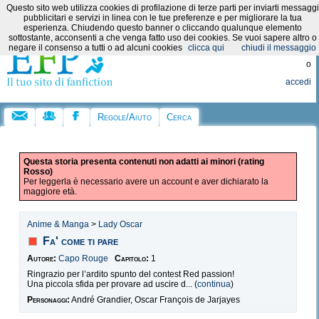
Questo sito web utilizza cookies di profilazione di terze parti per inviarti messaggi
Categorie:
pubblicitari e servizi in linea con le tue preferenze e per migliorare la tua
esperienza. Chiudendo questo banner o cliccando qualunque elemento
sottostante, acconsenti a che venga fatto uso dei cookies. Se vuoi sapere altro o
Registrati
negare il consenso a tutti o ad alcuni cookies
clicca qui
chiudi il messaggio
o
accedi
Regole/Aiuto
Cerca
Questa storia presenta contenuti non adatti ai minori (rating
Rosso)
Per leggerla è necessario avere un account e aver dichiarato la
maggiore età.
Anime & Manga
>
Lady Oscar
Fa' come ti pare
Autore:
Capo Rouge
Capitolo:
1
Ringrazio per l’ardito spunto del contest Red passion!
Una piccola sfida per provare ad uscire d... (
continua
)
Personaggi:
André Grandier, Oscar François de Jarjayes