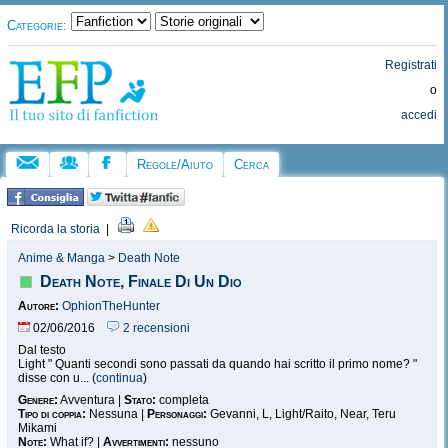
Categorie:
Registrati
o
accedi
Regole/Aiuto
Cerca
Ricorda la storia
|
Anime & Manga
>
Death Note
Death Note, Finale Di Un Dio
Autore:
OphionTheHunter
02/06/2016
2 recensioni
Dal testo
Light " Quanti secondi sono passati da quando hai scritto il primo nome? "
disse con u... (
continua
)
Genere:
Avventura |
Stato:
completa
Tipo di coppia:
Nessuna |
Personaggi:
Gevanni, L, Light/Raito, Near, Teru
Mikami
Note:
What if? |
Avvertimenti:
nessuno