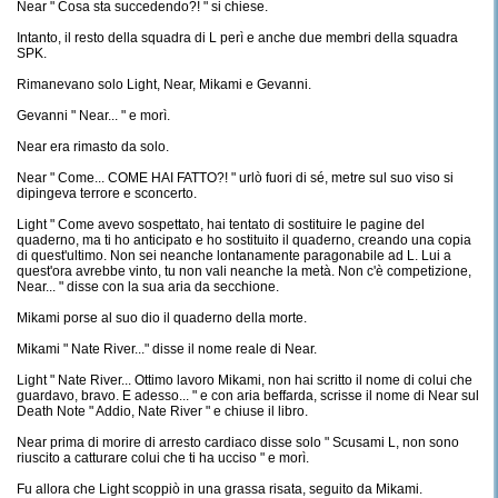
Near " Cosa sta succedendo?! " si chiese.
Intanto, il resto della squadra di L perì e anche due membri della squadra
SPK.
Rimanevano solo Light, Near, Mikami e Gevanni.
Gevanni " Near... " e morì.
Near era rimasto da solo.
Near " Come... COME HAI FATTO?! " urlò fuori di sé, metre sul suo viso si
dipingeva terrore e sconcerto.
Light " Come avevo sospettato, hai tentato di sostituire le pagine del
quaderno, ma ti ho anticipato e ho sostituito il quaderno, creando una copia
di quest'ultimo. Non sei neanche lontanamente paragonabile ad L. Lui a
quest'ora avrebbe vinto, tu non vali neanche la metà. Non c'è competizione,
Near... " disse con la sua aria da secchione.
Mikami porse al suo dio il quaderno della morte.
Mikami " Nate River..." disse il nome reale di Near.
Light " Nate River... Ottimo lavoro Mikami, non hai scritto il nome di colui che
guardavo, bravo. E adesso... " e con aria beffarda, scrisse il nome di Near sul
Death Note " Addio, Nate River " e chiuse il libro.
Near prima di morire di arresto cardiaco disse solo " Scusami L, non sono
riuscito a catturare colui che ti ha ucciso " e morì.
Fu allora che Light scoppiò in una grassa risata, seguito da Mikami.