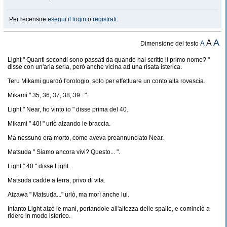
Per recensire
esegui il login
o
registrati
.
A
A
A
Dimensione del testo
Light " Quanti secondi sono passati da quando hai scritto il primo nome? "
disse con un'aria seria, però anche vicina ad una risata isterica.
Teru Mikami guardò l'orologio, solo per effettuare un conto alla rovescia.
Mikami " 35, 36, 37, 38, 39...".
Light " Near, ho vinto io " disse prima del 40.
Mikami " 40! " urlò alzando le braccia.
Ma nessuno era morto, come aveva preannunciato Near.
Matsuda " Siamo ancora vivi? Questo... ".
Light " 40 " disse Light.
Matsuda cadde a terra, privo di vita.
Aizawa " Matsuda..." urlò, ma morì anche lui.
Intanto Light alzò le mani, portandole all'altezza delle spalle, e cominciò a
ridere in modo isterico.