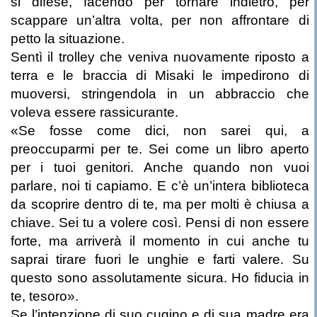
si difese, facendo per tornare indietro, per
scappare un’altra volta, per non affrontare di
petto la situazione.
Sentì il trolley che veniva nuovamente riposto a
terra e le braccia di Misaki le impedirono di
muoversi, stringendola in un abbraccio che
voleva essere rassicurante.
«Se fosse come dici, non sarei qui, a
preoccuparmi per te. Sei come un libro aperto
per i tuoi genitori. Anche quando non vuoi
parlare, noi ti capiamo. E c’è un’intera biblioteca
da scoprire dentro di te, ma per molti è chiusa a
chiave. Sei tu a volere così. Pensi di non essere
forte, ma arriverà il momento in cui anche tu
saprai tirare fuori le unghie e farti valere. Su
questo sono assolutamente sicura. Ho fiducia in
te, tesoro».
Se l’intenzione di suo cugino e di sua madre era