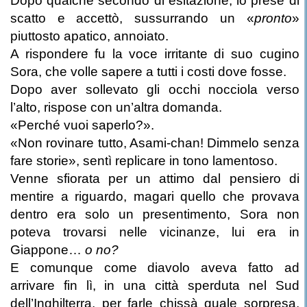
Dopo qualche secondo di esitazione, lo prese di
scatto e accettò, sussurrando un «
pronto
»
piuttosto apatico, annoiato.
A rispondere fu la voce irritante di suo cugino
Sora, che volle sapere a tutti i costi dove fosse.
Dopo aver sollevato gli occhi nocciola verso
l’alto, rispose con un’altra domanda.
«Perché vuoi saperlo?».
«Non rovinare tutto, Asami-chan! Dimmelo senza
fare storie», sentì replicare in tono lamentoso.
Venne sfiorata per un attimo dal pensiero di
mentire a riguardo, magari quello che provava
dentro era solo un presentimento, Sora non
poteva trovarsi nelle vicinanze, lui era in
Giappone…
o no?
E comunque come diavolo aveva fatto ad
arrivare fin lì, in una città sperduta nel Sud
dell’Inghilterra, per farle chissà quale sorpresa,