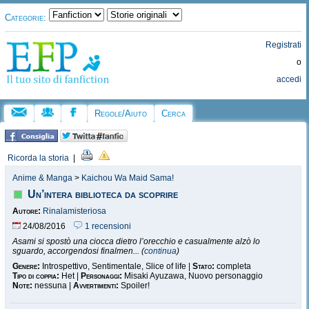
Categorie:
Registrati
o
accedi
Regole/Aiuto
Cerca
Ricorda la storia
|
Anime & Manga
>
Kaichou Wa Maid Sama!
Un’intera biblioteca da scoprire
Autore:
Rinalamisteriosa
24/08/2016
1 recensioni
Asami si spostò una ciocca dietro l’orecchio e casualmente alzò lo
sguardo, accorgendosi finalmen... (
continua
)
Genere:
Introspettivo, Sentimentale, Slice of life |
Stato:
completa
Tipo di coppia:
Het |
Personaggi:
Misaki Ayuzawa, Nuovo personaggio
Note:
nessuna |
Avvertimenti:
Spoiler!