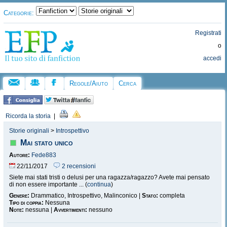
Categorie:
Registrati
o
accedi
Regole/Aiuto
Cerca
Ricorda la storia
|
Storie originali
>
Introspettivo
Mai stato unico
Autore:
Fede883
22/11/2017
2 recensioni
Siete mai stati tristi o delusi per una ragazza/ragazzo? Avete mai pensato
di non essere importante ... (
continua
)
Genere:
Drammatico, Introspettivo, Malinconico |
Stato:
completa
Tipo di coppia:
Nessuna
Note:
nessuna |
Avvertimenti:
nessuno