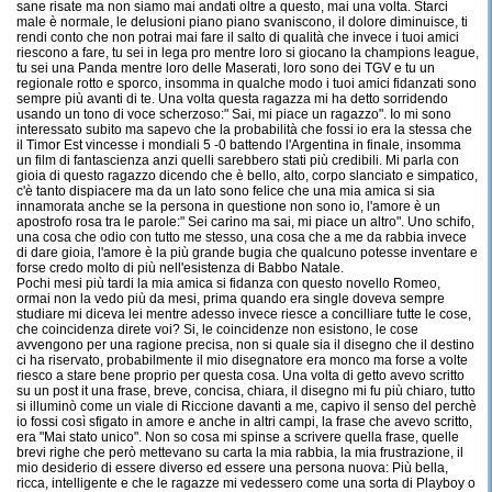
sane risate ma non siamo mai andati oltre a questo, mai una volta. Starci
male è normale, le delusioni piano piano svaniscono, il dolore diminuisce, ti
rendi conto che non potrai mai fare il salto di qualità che invece i tuoi amici
riescono a fare, tu sei in lega pro mentre loro si giocano la champions league,
tu sei una Panda mentre loro delle Maserati, loro sono dei TGV e tu un
regionale rotto e sporco, insomma in qualche modo i tuoi amici fidanzati sono
sempre più avanti di te. Una volta questa ragazza mi ha detto sorridendo
usando un tono di voce scherzoso:" Sai, mi piace un ragazzo". Io mi sono
interessato subito ma sapevo che la probabilità che fossi io era la stessa che
il Timor Est vincesse i mondiali 5 -0 battendo l'Argentina in finale, insomma
un film di fantascienza anzi quelli sarebbero stati più credibili. Mi parla con
gioia di questo ragazzo dicendo che è bello, alto, corpo slanciato e simpatico,
c'è tanto dispiacere ma da un lato sono felice che una mia amica si sia
innamorata anche se la persona in questione non sono io, l'amore è un
apostrofo rosa tra le parole:" Sei carino ma sai, mi piace un altro". Uno schifo,
una cosa che odio con tutto me stesso, una cosa che a me da rabbia invece
di dare gioia, l'amore è la più grande bugia che qualcuno potesse inventare e
forse credo molto di più nell'esistenza di Babbo Natale.
Pochi mesi più tardi la mia amica si fidanza con questo novello Romeo,
ormai non la vedo più da mesi, prima quando era single doveva sempre
studiare mi diceva lei mentre adesso invece riesce a concilliare tutte le cose,
che coincidenza direte voi? Si, le coincidenze non esistono, le cose
avvengono per una ragione precisa, non si quale sia il disegno che il destino
ci ha riservato, probabilmente il mio disegnatore era monco ma forse a volte
riesco a stare bene proprio per questa cosa. Una volta di getto avevo scritto
su un post it una frase, breve, concisa, chiara, il disegno mi fu più chiaro, tutto
si illuminò come un viale di Riccione davanti a me, capivo il senso del perchè
io fossi così sfigato in amore e anche in altri campi, la frase che avevo scritto,
era "Mai stato unico". Non so cosa mi spinse a scrivere quella frase, quelle
brevi righe che però mettevano su carta la mia rabbia, la mia frustrazione, il
mio desiderio di essere diverso ed essere una persona nuova: Più bella,
ricca, intelligente e che le ragazze mi vedessero come una sorta di Playboy o