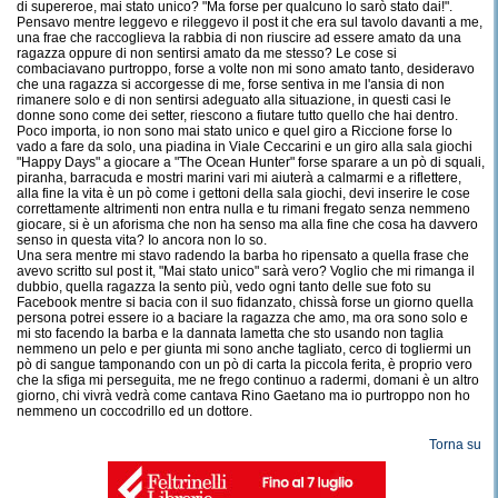
di supereroe, mai stato unico? "Ma forse per qualcuno lo sarò stato dai!".
Pensavo mentre leggevo e rileggevo il post it che era sul tavolo davanti a me,
una frae che raccoglieva la rabbia di non riuscire ad essere amato da una
ragazza oppure di non sentirsi amato da me stesso? Le cose si
combaciavano purtroppo, forse a volte non mi sono amato tanto, desideravo
che una ragazza si accorgesse di me, forse sentiva in me l'ansia di non
rimanere solo e di non sentirsi adeguato alla situazione, in questi casi le
donne sono come dei setter, riescono a fiutare tutto quello che hai dentro.
Poco importa, io non sono mai stato unico e quel giro a Riccione forse lo
vado a fare da solo, una piadina in Viale Ceccarini e un giro alla sala giochi
"Happy Days" a giocare a "The Ocean Hunter" forse sparare a un pò di squali,
piranha, barracuda e mostri marini vari mi aiuterà a calmarmi e a riflettere,
alla fine la vita è un pò come i gettoni della sala giochi, devi inserire le cose
correttamente altrimenti non entra nulla e tu rimani fregato senza nemmeno
giocare, si è un aforisma che non ha senso ma alla fine che cosa ha davvero
senso in questa vita? Io ancora non lo so.
Una sera mentre mi stavo radendo la barba ho ripensato a quella frase che
avevo scritto sul post it, "Mai stato unico" sarà vero? Voglio che mi rimanga il
dubbio, quella ragazza la sento più, vedo ogni tanto delle sue foto su
Facebook mentre si bacia con il suo fidanzato, chissà forse un giorno quella
persona potrei essere io a baciare la ragazza che amo, ma ora sono solo e
mi sto facendo la barba e la dannata lametta che sto usando non taglia
nemmeno un pelo e per giunta mi sono anche tagliato, cerco di togliermi un
pò di sangue tamponando con un pò di carta la piccola ferita, è proprio vero
che la sfiga mi perseguita, me ne frego continuo a radermi, domani è un altro
giorno, chi vivrà vedrà come cantava Rino Gaetano ma io purtroppo non ho
nemmeno un coccodrillo ed un dottore.
Torna su