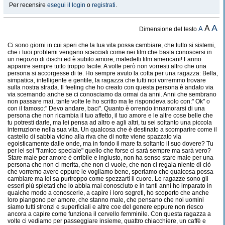
Per recensire
esegui il login
o
registrati
.
A
A
A
Dimensione del testo
Ci sono giorni in cui speri che la tua vita possa cambiare, che tutto si sistemi,
che i tuoi problemi vengano scacciati come nei film che basta conoscersi in
un negozio di dischi ed è subito amore, maledetti film americani! Fanno
apparire sempre tutto troppo facile. A volte però non vorresti altro che una
persona si accorgesse di te. Ho sempre avuto la cotta per una ragazza: Bella,
simpatica, intelligente e gentile, la ragazza che tutti noi vorremmo trovare
sulla nostra strada. Il feeling che ho creato con questa persona è andato via
via scemando anche se ci conosciamo da ormai da anni. Anni che sembrano
non passare mai, tante volte le ho scritto ma le rispondeva solo con:" Ok" o
con il famoso:" Devo andare, baci". Quanto è orrendo innamorarsi di una
persona che non ricambia il tuo affetto, il tuo amore e le altre cose belle che
tu potresti darle, ma lei pensa ad altro e agli altri, tu sei soltanto una piccola
interruzione nella sua vita. Un qualcosa che è destinato a scomparire come il
castello di sabbia vicino alla riva che di notte viene spazzato via
egoisticamente dalle onde, ma in fondo il mare fa soltanto il suo dovere? Tu
per lei sei "l'amico speciale" quello che forse ci sarà sempre ma sarà vero?
Stare male per amore è orribile e ingiusto, non ha senso stare male per una
persona che non ci merita, che non ci vuole, che non ci regala niente di ciò
che vorremo avere eppure le vogliamo bene, speriamo che qualcosa possa
cambiare ma lei sa purtroppo come spezzarti il cuore. Le ragazze sono gli
esseri più spietati che io abbia mai conosciuto e in tanti anni ho imparato in
qualche modo a conoscerle, a capire i loro segreti, ho scoperto che anche
loro piangono per amore, che stanno male, che pensano che noi uomini
siamo tutti stronzi e superficiali e altre coe del genere eppure non riesco
ancora a capire come funziona il cervello femminile. Con questa ragazza a
volte ci vediamo per passeggiare insieme, quattro chiacchiere, un caffè e