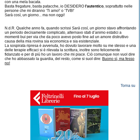
con una mela bacata.
Basta fregature, basta patacche, io DESIDERO
l'autentico
, soprattutto nelle
persone che mi diranno ‘Ti amo!’ o ‘TVB!’
Sarà così, un giorno... ma non oggi!
N.d.R. Qualche anno fa, quando scrissi
Sarà così, un giorno
stavo affrontando
un periodo decisamente complicato, alternavo stati d’animo estatici a
momenti bui per via che da poco avevo posto fine ad un amore distruttivo
causa della mia rovina sia economica e sia esistenziale.
La sospirata ripresa è avvenuta, ho dovuto lavorare molto su me stesso e una
delle terapie efficaci si è rilevata la scrittura, inoltre sono felicemente
fidanzato e per di più ho un lavoro che mi piace. Ciò comunque non vuol dire
che ho abbassato la guardia, del resto, come si suol dire:
Buono sì, ma fesso
no!
Torna su