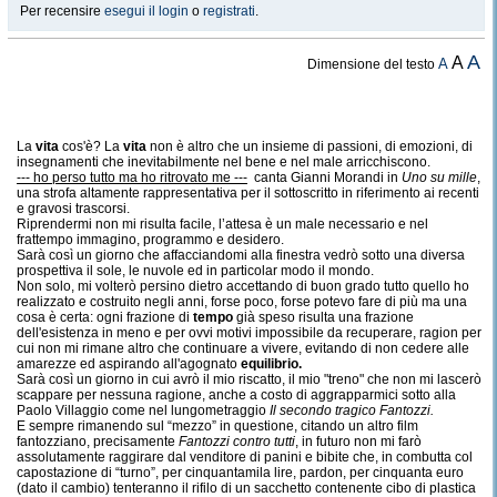
Per recensire
esegui il login
o
registrati
.
A
A
A
Dimensione del testo
La
vita
cos'è? La
vita
non è altro che un insieme di passioni, di emozioni, di
insegnamenti che inevitabilmente nel bene e nel male arricchiscono.
--- ho perso tutto ma ho ritrovato me ---
canta Gianni Morandi in
Uno su mille
,
una strofa altamente rappresentativa per il sottoscritto in riferimento ai recenti
e gravosi trascorsi.
Riprendermi non mi risulta facile, l’attesa è un male necessario e nel
frattempo immagino, programmo e desidero.
Sarà così un giorno che affacciandomi alla finestra vedrò sotto una diversa
prospettiva il sole, le nuvole ed in particolar modo il mondo.
Non solo, mi volterò persino dietro accettando di buon grado tutto quello ho
realizzato e costruito negli anni, forse poco, forse potevo fare di più ma una
cosa è certa: ogni frazione di
tempo
già speso risulta una frazione
dell'esistenza in meno e per ovvi motivi impossibile da recuperare, ragion per
cui non mi rimane altro che continuare a vivere, evitando di non cedere alle
amarezze ed aspirando all'agognato
equilibrio.
Sarà così un giorno in cui avrò il mio riscatto, il mio "treno" che non mi lascerò
scappare per nessuna ragione, anche a costo di aggrapparmici sotto alla
Paolo Villaggio come nel lungometraggio
Il secondo tragico Fantozzi.
E sempre rimanendo sul “mezzo” in questione, citando un altro film
fantozziano, precisamente
Fantozzi contro tutti
, in futuro non mi farò
assolutamente raggirare dal venditore di panini e bibite che, in combutta col
capostazione di “turno”, per cinquantamila lire, pardon, per cinquanta euro
(dato il cambio) tenteranno il rifilo di un sacchetto contenente cibo di plastica