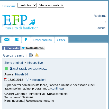
Categorie:
Registrati
o
accedi
Regole/Aiuto
Cerca
Ricorda la storia
|
Storie originali
>
Introspettivo
Sarà così, un giorno...
Autore:
Hiroshi84
15/01/2018
4 recensioni
Riprendermi non mi risulta facile, l’attesa è un male necessario e nel
frattempo immagino, programmo... (
continua
)
Genere:
Generale, Introspettivo |
Stato:
completa
Tipo di coppia:
Nessuna
Note:
nessuna |
Avvertimenti:
nessuno