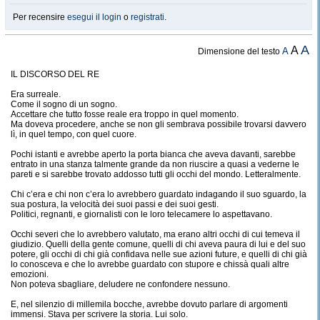
Per recensire
esegui il login
o
registrati
.
A
A
A
Dimensione del testo
IL DISCORSO DEL RE
Era surreale.
Come il sogno di un sogno.
Accettare che tutto fosse reale era troppo in quel momento.
Ma doveva procedere, anche se non gli sembrava possibile trovarsi davvero
lì, in quel tempo, con quel cuore.
Pochi istanti e avrebbe aperto la porta bianca che aveva davanti, sarebbe
entrato in una stanza talmente grande da non riuscire a quasi a vederne le
pareti e si sarebbe trovato addosso tutti gli occhi del mondo. Letteralmente.
Chi c’era e chi non c’era lo avrebbero guardato indagando il suo sguardo, la
sua postura, la velocità dei suoi passi e dei suoi gesti.
Politici, regnanti, e giornalisti con le loro telecamere lo aspettavano.
Occhi severi che lo avrebbero valutato, ma erano altri occhi di cui temeva il
giudizio. Quelli della gente comune, quelli di chi aveva paura di lui e del suo
potere, gli occhi di chi già confidava nelle sue azioni future, e quelli di chi già
lo conosceva e che lo avrebbe guardato con stupore e chissà quali altre
emozioni.
Non poteva sbagliare, deludere ne confondere nessuno.
E, nel silenzio di millemila bocche, avrebbe dovuto parlare di argomenti
immensi. Stava per scrivere la storia. Lui solo.