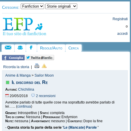
Categorie:
Registrati
o
accedi
Regole/Aiuto
Cerca
Ricorda la storia
|
Anime & Manga
>
Sailor Moon
Il discorso del Re
Autore:
Chichilina
20/05/2018
2 recensioni
Avrebbe parlato di tutte quelle cose ma soprattutto avrebbe parlato di
lei…... (
continua
)
Genere:
Introspettivo |
Stato:
completa
Tipo di coppia:
Nessuna |
Personaggi:
Endymion
Note:
nessuna |
Avvertimenti:
nessuno |
Contesto:
Dopo la fine
-
Questa storia fa parte della serie '
Le (Mancate) Parole
'