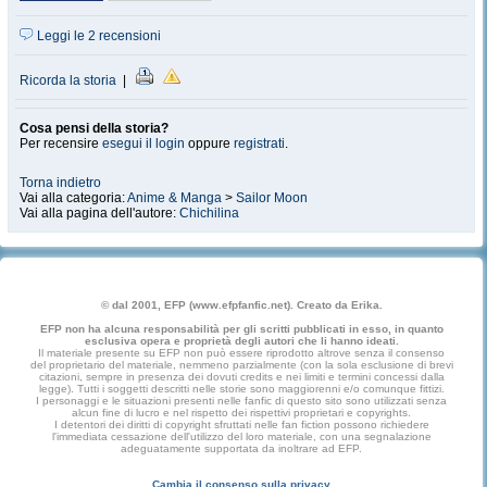
Leggi le 2 recensioni
Ricorda la storia
|
Cosa pensi della storia?
Per recensire
esegui il login
oppure
registrati
.
Torna indietro
Vai alla categoria:
Anime & Manga
>
Sailor Moon
Vai alla pagina dell'autore:
Chichilina
© dal 2001, EFP (www.efpfanfic.net). Creato da Erika.
EFP non ha alcuna responsabilità per gli scritti pubblicati in esso, in quanto
esclusiva opera e proprietà degli autori che li hanno ideati.
Il materiale presente su EFP non può essere riprodotto altrove senza il consenso
del proprietario del materiale, nemmeno parzialmente (con la sola esclusione di brevi
citazioni, sempre in presenza dei dovuti credits e nei limiti e termini concessi dalla
legge). Tutti i soggetti descritti nelle storie sono maggiorenni e/o comunque fittizi.
I personaggi e le situazioni presenti nelle fanfic di questo sito sono utilizzati senza
alcun fine di lucro e nel rispetto dei rispettivi proprietari e copyrights.
I detentori dei diritti di copyright sfruttati nelle fan fiction possono richiedere
l'immediata cessazione dell'utilizzo del loro materiale, con una segnalazione
adeguatamente supportata da inoltrare ad EFP.
Cambia il consenso sulla privacy