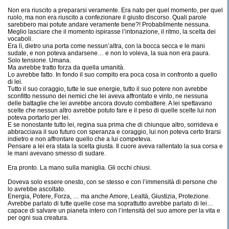
Non era riuscito a prepararsi veramente. Era nato per quel momento, per quel
ruolo, ma non era riuscito a confezionare il giusto discorso. Quali parole
sarebbero mai potute andare veramente bene?! Probabilmente nessuna.
Meglio lasciare che il momento ispirasse l’intonazione, il ritmo, la scelta dei
vocaboli.
Era lì, dietro una porta come nessun’altra, con la bocca secca e le mani
sudate, e non poteva andarsene… e non lo voleva, la sua non era paura.
Solo tensione. Umana.
Ma avrebbe tratto forza da quella umanità.
Lo avrebbe fatto. In fondo il suo compito era poca cosa in confronto a quello
di lei.
Tutto il suo coraggio, tutte le sue energie, tutto il suo potere non avrebbe
sconfitto nessuno dei nemici che lei aveva affrontato e vinto, ne nessuna
delle battaglie che lei avrebbe ancora dovuto combattere. A lei spettavano
scelte che nessun altro avrebbe potuto fare e il peso di quelle scelte lui non
poteva portarlo per lei.
E se nonostante tutto lei, regina sua prima che di chiunque altro, sorrideva e
abbracciava il suo futuro con speranza e coraggio, lui non poteva certo tirarsi
indietro e non affrontare quello che a lui competeva.
Pensare a lei era stata la scelta giusta. Il cuore aveva rallentato la sua corsa e
le mani avevano smesso di sudare.
Era pronto. La mano sulla maniglia. Gli occhi chiusi.
Doveva solo essere onesto, con se stesso e con l’immensità di persone che
lo avrebbe ascoltato.
Energia, Potere, Forza, … ma anche Amore, Lealtà, Giustizia, Protezione.
Avrebbe parlato di tutte quelle cose ma soprattutto avrebbe parlato di lei…
capace di salvare un pianeta intero con l’intensità del suo amore per la vita e
per ogni sua creatura.