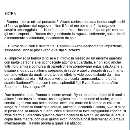
EXTRA
- Ranma… dove mi stai portando?- Akane curiosa con una benda sugli occhi
si faceva guidare dal ragazzo – Non ti fidi di me per caso?!- la ragazza
sospirò amareggiata - … Non è quello… ma… insomma è da un po’ che ho
gli occhi coperti…- Ranma rise guardando la ragazza sofferente, poi la fermò
e lentamente si allontanò, lasciandola da sola.
- D..Dove sei?! Non è divertente!! Ranma!!- Akane decisamente impaziente,
s’innervosì, non le piacevano quei tipi di scherzi.
All’improvviso la benda si tolse e si ritrovò in mezzo ad un enorme giardino
con molte persone a lei sconosciute attorno a guardarla, e non solo anche
tutti i loro amici e compresi di parenti che le sorridevano entusiasti, Akane a
disagio si guardava attorno sperando di vedere quello stupido di suo marito
per farlo volare da qualche parte, e in effetti lo vide poco distante da li, ma
prese subito parola – Ed ecco a voi una piccola rappresentazione della
scuola Saotome/Tendo, con i nostri splendidi figli Ryuu Saotome ed Aiko
Saotome… forza ragazzi!!-
Due bambini dietro Ranma si fecero avanti, Ryuu un bel bambino di 8 anni si
allacciò con forza la cintura, assomigliava incredibilmente al padre, capelli
corvini legati con una bella codina, occhi blu mare ed il sorriso di chi la sa
lunga, s’inchinò di fronte alla sorella, anche lei ricambiò il saluto, Aiko si mise
in posizione, la bimba di 6 anni circa si sistemò la folta capigliatura corvina, si
mise dietro all’orecchio qualche ciocca ricaduta in avanti, ed anche lei era la
copia della madre, con quei grandi occhi nocciola così determinati guardava
intensamente il fratello pronta a qualsiasi attacco.