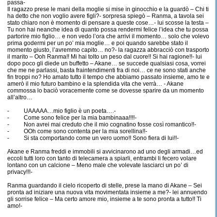
passa-
Il ragazzo prese le mani della moglie si mise in ginocchio e la guardò – Chi ti
ha detto che non voglio avere figli?- sorpresa spiegò – Ranma, a tavola sei
stato chiaro non è momento di pensare a queste cose…- lui scosse la testa –
Tu non hai neanche idea di quanto possa rendermi felice l’idea che tu possa
partorire mio figlio… e non vedo l’ora che arrivi il momento… solo che volevo
prima godermi per un po’ mia moglie… e poi quando sarebbe stato il
momento giusto, l’avremmo capito… no?- la ragazza abbracciò con trasporto
il marito – Ooh Ranma!! Mi hai tolto un peso dal cuore!! Si hai ragione!!- lui
dopo poco gli diede un buffetto – Akane… se succede qualsiasi cosa, vorrei
che me ne parlassi, basta fraintendimenti fra di noi… ce ne sono stati anche
fin troppi no? Ho amato tutto il tempo che abbiamo passato insieme, amo te e
amerò il mio futuro bambino e la splendida vita che verrà… - Akane
commossa lo baciò voracemente come se dovesse sparire da un momento
all’altro…
- UAAAAA…mio figlio è un poeta….-
- Come sono felice per la mia bambinaaa!!!!-
- Non avrei mai creduto che il mio cognatino fosse così romantico!!-
- OOh come sono contenta per la mia sorellina!!-
- Si sta comportando come un vero uomo!! Sono fiera di lui!!-
Akane e Ranma freddi e immobili si avvicinarono ad uno degli armadi…ed
eccoli tutti loro con tanto di telecamera a spiarli, entrambi li fecero volare
lontano con un calcione – Meno male che volevate lasciarci un po’ di
privacy!!!-
Ranma guardando il cielo ricoperto di stelle, prese la mano di Akane – Sei
pronta ad iniziare una nuova vita movimentata insieme a me?- lei annuendo
gli sorrise felice – Ma certo amore mio, insieme a te sono pronta a tutto!! Ti
amo!-