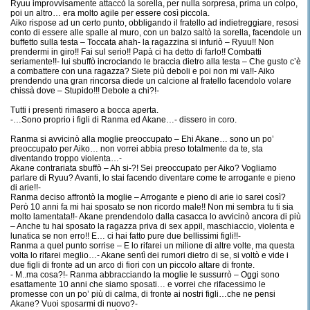
Ryuu improvvisamente attaccò la sorella, per nulla sorpresa, prima un colpo,
poi un altro… era molto agile per essere così piccola.
Aiko rispose ad un certo punto, obbligando il fratello ad indietreggiare, resosi
conto di essere alle spalle al muro, con un balzo saltò la sorella, facendole un
buffetto sulla testa – Toccata ahah- la ragazzina si infuriò – Ryuu!! Non
prendermi in giro!! Fai sul serio!! Papà ci ha detto di farlo!! Combatti
seriamente!!- lui sbuffò incrociando le braccia dietro alla testa – Che gusto c’è
a combattere con una ragazza? Siete più deboli e poi non mi va!!- Aiko
prendendo una gran rincorsa diede un calcione al fratello facendolo volare
chissà dove – Stupido!!! Debole a chi?!-
Tutti i presenti rimasero a bocca aperta.
-…Sono proprio i figli di Ranma ed Akane…- dissero in coro.
Ranma si avvicinò alla moglie preoccupato – Ehi Akane… sono un po’
preoccupato per Aiko… non vorrei abbia preso totalmente da te, sta
diventando troppo violenta…-
Akane contrariata sbuffò – Ah si-?! Sei preoccupato per Aiko? Vogliamo
parlare di Ryuu? Avanti, lo stai facendo diventare come te arrogante e pieno
di arie!!-
Ranma deciso affrontò la moglie – Arrogante e pieno di arie io sarei così?
Però 10 anni fa mi hai sposato se non ricordo male!! Non mi sembra tu ti sia
molto lamentata!!- Akane prendendolo dalla casacca lo avvicinò ancora di più
– Anche tu hai sposato la ragazza priva di sex appil, maschiaccio, violenta e
lunatica se non erro!! E… ci hai fatto pure due bellissimi figli!!-
Ranma a quel punto sorrise – E lo rifarei un milione di altre volte, ma questa
volta lo rifarei meglio…- Akane sentì dei rumori dietro di se, si voltò e vide i
due figli di fronte ad un arco di fiori con un piccolo altare di fronte.
- M..ma cosa?!- Ranma abbracciando la moglie le sussurrò – Oggi sono
esattamente 10 anni che siamo sposati… e vorrei che rifacessimo le
promesse con un po’ più di calma, di fronte ai nostri figli…che ne pensi
Akane? Vuoi sposarmi di nuovo?-