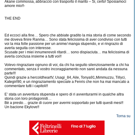
Akane commossa, abbracciò con trasporto il marito – Si, certo! Sposiamoci
amore mio!!-
THE END
Ed eccoci alla fine… Spero che abbiate gradito la mia storia di come secondo
me doveva finire Ranma… Sono stata felicissima di aver condiviso con tutti
voi la mia folle passione per un anime/ manga stupendo, e vi ringrazio di
averla seguita con interesse.
Scusate per i miei innumerevoli ritardi… sono dispiaciuta… ma felicissima di
averla conclusa insieme a tutti voi!!
Volevo ringraziare ognuno di voi, da chi ha seguito silenziosamente a chi ha
commentato, senza il vostro incoraggiamento non sarei andata da nessuna
parte!!!
Quindi grazie a hercoldheartV, Usagi_84, Aile, Tonya91,Mimmuzzu, Tillyci,
Kategirl90, e un ringraziamento speciale a Fenris che non ha mai mancato a
commentare tutti i capitoli!!
E’ stata un avventura stupenda e spero di ri avventurarmi in qualche altra
storia con loro protagonisti…
Bè a presto… grazie di cuore per avermi sopportato per tutti questi mesi!!
Un bacione Ekylove!!
Torna su