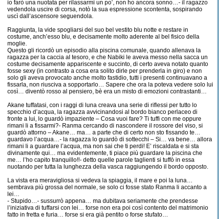
io farò una nuotata per rilassarmi un po’, non ho ancora sonno…- il ragazzo
vedendola uscire di corsa, notò la sua espressione scontenta, sospirando
uscì dall’ascensore seguendola.
Raggiunta, la vide spogliarsi del suo bel vestito blu notte e restare in
costume, anch’esso blu, e decisamente molto aderente al bel fisico della
moglie.
Questo gli ricordò un episodio alla piscina comunale, quando allenava la
ragazza per la caccia al tesoro, e che Nabiki le aveva messo nella sacca un
costume decisamente appariscente e succinto, di certo aveva notato quanto
fosse sexy (in contrasto a cosa era solito dirle per prenderla in giro) e non
solo gli aveva provocato anche molto fastidio, tutti i presenti continuavano a
fissarla, non riusciva a sopportarlo… Sapere che ora la poteva vedere solo lui
così… diventò rosso al pensiero, bè era un misto di emozioni contrastanti…
Akane tuffatasi, con i raggi di luna creava una serie di riflessi per tutto lo
specchio d’acqua, la ragazza avvicinandosi al bordo bianco perlaceo di
fronte a lui, lo guardò impaziente – Cosa vuoi fare? Ti tuffi con me oppure
rimani li a fissarmi?- Ranma cercando di nascondere il rossore del viso, si
guardò attorno – Akane… ma… a parte che di certo non sto fissando te…
guardavo l’acqua…- la ragazza lo guardò di sottecchi – Si… va bene… allora
rimani li a guardare l’acqua, ma non sai che ti perdi! E’ riscaldata e si sta
divinamente qui… ma evidentemente, ti piace più guardare la piscina che
me… l’ho capito tranquillo!!- detto quelle parole taglienti si tuffò in essa
nuotando per tutta la lunghezza della vasca raggiungendo il bordo opposto.
La vista era meravigliosa si vedeva la spiaggia, il mare e poi la luna…
sembrava più grossa del normale, se solo ci fosse stato Ranma li accanto a
lei…
- Stupido…- sussurrò appena… ma dubitava seriamente che prendesse
l’iniziativa di tuffarsi con lei… forse non era poi così contento del matrimonio
fatto in fretta e furia… forse si era già pentito o forse stufato…