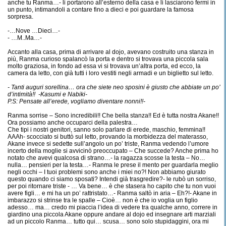
anche tu Ranma…- li portarono all’esterno della casa e li lasciarono fermi in
un punto, intimandoli a contare fino a dieci e poi guardare la famosa
sorpresa.
-…Nove …Dieci…-
- …M..Ma…-
Accanto alla casa, prima di arrivare al dojo, avevano costruito una stanza in
più, Ranma curioso spalancò la porta e dentro si trovava una piccola sala
molto graziosa, in fondo ad essa vi si trovava un’altra porta, ed ecco, la
camera da letto, con già tutti i loro vestiti negli armadi e un biglietto sul letto.
- Tanti auguri sorellina… ora che siete neo sposini è giusto che abbiate un po’
d’intimità!! -Kasumi e Nabiki-
P.S: Pensate all’erede, vogliamo diventare nonni!!-
Ranma sorrise – Sono incredibili!! Che bella stanza!! Ed è tutta nostra Akane!!
Ora possiamo anche occuparci della palestra…
Che tipi i nostri genitori, sanno solo parlare di erede, maschio, femmina!!
AAAh- scocciato si buttò sul letto, provando la morbidezza del materasso,
Akane invece si sedette sull’angolo un po’ triste, Ranma vedendo l’umore
incerto della moglie si avvicinò preoccupato – Che succede? Anche prima ho
notato che avevi qualcosa di strano…- la ragazza scosse la testa – No…
nulla… pensieri per la testa…- Ranma le prese il mento per guardarla meglio
negli occhi – I tuoi problemi sono anche i miei no?! Non abbiamo giurato
questo quando ci siamo sposati? Intendi già trasgredire?- le rubò un sorriso,
per poi ritornare triste - … Va bene… è che stasera ho capito che tu non vuoi
avere figli… e mi ha un po’ rattristato…- Ranma saltò in aria – Eh?!- Akane in
imbarazzo si strinse tra le spalle – Cioè… non è che io voglia un figlio
adesso… ma… credo mi piaccia l’idea di vedere tra qualche anno, correre in
giardino una piccola Akane oppure andare al dojo ed insegnare arti marziali
ad un piccolo Ranma… tutto qui… scusa… sono solo stupidaggini, ora mi