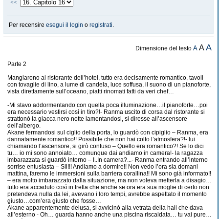
<<
Per recensire
esegui il login
o
registrati
.
A
A
A
Dimensione del testo
Parte 2
Mangiarono al ristorante dell’hotel, tutto era decisamente romantico, tavoli
con tovaglie di lino, a lume di candela, luce soffusa, il suono di un pianoforte,
vista direttamente sull’oceano, piatti rinomati fatti da veri chef…
-Mi stavo addormentando con quella poca illuminazione…il pianoforte…poi
era necessario vestirsi così in tiro?!- Ranma uscito di corsa dal ristorante si
strattonò la giacca nero notte lamentandosi, si diresse all’ascensore
dell’albergo.
Akane fermandosi sul ciglio della porta, lo guardò con cipiglio – Ranma, era
dannatamente romantico!! Possibile che non hai colto l’atmosfera?!- lui
chiamando l’ascensore, si girò confuso – Quello era romantico?! Se lo dici
tu… io mi sono annoiato… comunque dai andiamo in camera!- la ragazza
imbarazzata si guardò intorno – I..In camera?...- Ranma entrando all’interno
sorrise entusiasta – Sii!!! Andiamo a dormire!! Non vedo l’ora sia domani
mattina, faremo le immersioni sulla barriera corallina!! Mi sono già informato!!
– era molto imbarazzato dalla situazione, ma non voleva metterla a disagio…
tutto era accaduto così in fretta che anche se ora era sua moglie di certo non
pretendeva nulla da lei, avevano i loro tempi, avrebbe aspettato il momento
giusto…com’era giusto che fosse…
Akane apparentemente delusa, si avvicinò alla vetrata della hall che dava
all’esterno - Oh… guarda hanno anche una piscina riscaldata… tu vai pure…