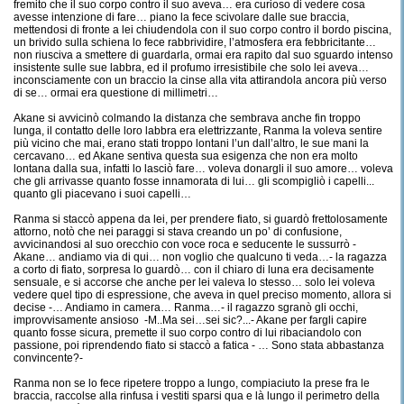
fremito che il suo corpo contro il suo aveva… era curioso di vedere cosa
avesse intenzione di fare… piano la fece scivolare dalle sue braccia,
mettendosi di fronte a lei chiudendola con il suo corpo contro il bordo piscina,
un brivido sulla schiena lo fece rabbrividire, l’atmosfera era febbricitante…
non riusciva a smettere di guardarla, ormai era rapito dal suo sguardo intenso
insistente sulle sue labbra, ed il profumo irresistibile che solo lei aveva…
inconsciamente con un braccio la cinse alla vita attirandola ancora più verso
di se… ormai era questione di millimetri…
Akane si avvicinò colmando la distanza che sembrava anche fin troppo
lunga, il contatto delle loro labbra era elettrizzante, Ranma la voleva sentire
più vicino che mai, erano stati troppo lontani l’un dall’altro, le sue mani la
cercavano… ed Akane sentiva questa sua esigenza che non era molto
lontana dalla sua, infatti lo lasciò fare… voleva donargli il suo amore… voleva
che gli arrivasse quanto fosse innamorata di lui… gli scompigliò i capelli...
quanto gli piacevano i suoi capelli…
Ranma si staccò appena da lei, per prendere fiato, si guardò frettolosamente
attorno, notò che nei paraggi si stava creando un po’ di confusione,
avvicinandosi al suo orecchio con voce roca e seducente le sussurrò -
Akane… andiamo via di qui… non voglio che qualcuno ti veda…- la ragazza
a corto di fiato, sorpresa lo guardò… con il chiaro di luna era decisamente
sensuale, e si accorse che anche per lei valeva lo stesso… solo lei voleva
vedere quel tipo di espressione, che aveva in quel preciso momento, allora si
decise -… Andiamo in camera… Ranma…- il ragazzo sgranò gli occhi,
improvvisamente ansioso -M..Ma sei…sei sic?...- Akane per fargli capire
quanto fosse sicura, premette il suo corpo contro di lui ribaciandolo con
passione, poi riprendendo fiato si staccò a fatica - … Sono stata abbastanza
convincente?-
Ranma non se lo fece ripetere troppo a lungo, compiaciuto la prese fra le
braccia, raccolse alla rinfusa i vestiti sparsi qua e là lungo il perimetro della