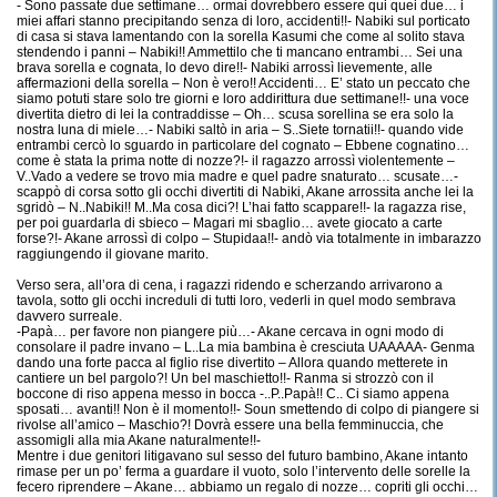
- Sono passate due settimane… ormai dovrebbero essere qui quei due… i
miei affari stanno precipitando senza di loro, accidenti!!- Nabiki sul porticato
di casa si stava lamentando con la sorella Kasumi che come al solito stava
stendendo i panni – Nabiki!! Ammettilo che ti mancano entrambi… Sei una
brava sorella e cognata, lo devo dire!!- Nabiki arrossì lievemente, alle
affermazioni della sorella – Non è vero!! Accidenti… E’ stato un peccato che
siamo potuti stare solo tre giorni e loro addirittura due settimane!!- una voce
divertita dietro di lei la contraddisse – Oh… scusa sorellina se era solo la
nostra luna di miele…- Nabiki saltò in aria – S..Siete tornatii!!- quando vide
entrambi cercò lo sguardo in particolare del cognato – Ebbene cognatino…
come è stata la prima notte di nozze?!- il ragazzo arrossì violentemente –
V..Vado a vedere se trovo mia madre e quel padre snaturato… scusate…-
scappò di corsa sotto gli occhi divertiti di Nabiki, Akane arrossita anche lei la
sgridò – N..Nabiki!! M..Ma cosa dici?! L’hai fatto scappare!!- la ragazza rise,
per poi guardarla di sbieco – Magari mi sbaglio… avete giocato a carte
forse?!- Akane arrossì di colpo – Stupidaa!!- andò via totalmente in imbarazzo
raggiungendo il giovane marito.
Verso sera, all’ora di cena, i ragazzi ridendo e scherzando arrivarono a
tavola, sotto gli occhi increduli di tutti loro, vederli in quel modo sembrava
davvero surreale.
-Papà… per favore non piangere più…- Akane cercava in ogni modo di
consolare il padre invano – L..La mia bambina è cresciuta UAAAAA- Genma
dando una forte pacca al figlio rise divertito – Allora quando metterete in
cantiere un bel pargolo?! Un bel maschietto!!- Ranma si strozzò con il
boccone di riso appena messo in bocca -..P..Papà!! C.. Ci siamo appena
sposati… avanti!! Non è il momento!!- Soun smettendo di colpo di piangere si
rivolse all’amico – Maschio?! Dovrà essere una bella femminuccia, che
assomigli alla mia Akane naturalmente!!-
Mentre i due genitori litigavano sul sesso del futuro bambino, Akane intanto
rimase per un po’ ferma a guardare il vuoto, solo l’intervento delle sorelle la
fecero riprendere – Akane… abbiamo un regalo di nozze… copriti gli occhi…