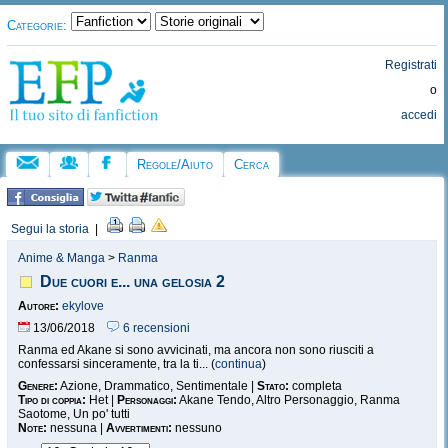
Categorie:
Registrati
o
accedi
Regole/Aiuto
Cerca
Segui la storia
|
Anime & Manga
>
Ranma
Due cuori e... una gelosia 2
Autore:
ekylove
13/06/2018
6 recensioni
Ranma ed Akane si sono avvicinati, ma ancora non sono riusciti a
confessarsi sinceramente, tra la ti... (
continua
)
Genere:
Azione, Drammatico, Sentimentale |
Stato:
completa
Tipo di coppia:
Het |
Personaggi:
Akane Tendo, Altro Personaggio, Ranma
Saotome, Un po' tutti
Note:
nessuna |
Avvertimenti:
nessuno