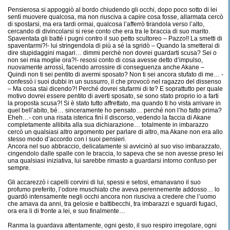
Pensierosa si appoggiò al bordo chiudendo gli occhi, dopo poco sotto di lei
sentì muovere qualcosa, ma non riusciva a capire cosa fosse, allarmata cercò
di spostarsi, ma era tardi ormai, qualcosa l’afferrò tirandola verso l’alto,
cercando di divincolarsi si rese conto che era tra le braccia di suo marito.
Spaventata gli batté i pugni contro il suo petto scultoreo – Pazzo!! La smetti di
spaventarmi?!- lui stringendola di più a sé la sgridò – Quando la smetterai di
dire stupidaggini magari… dimmi perché non dovrei guardarti scusa? Sei o
non sei mia moglie ora?!- resosi conto di cosa avesse detto d’impulso,
nuovamente arrossì, facendo arrossire di conseguenza anche Akane –
Quindi non ti sei pentito di avermi sposato? Non ti sei ancora stufato di me… -
confessò i suoi dubbi in un sussurro, il che provocò nel ragazzo del dissenso
– Ma cosa stai dicendo?! Perché dovrei stufarmi di te? E soprattutto per quale
motivo dovrei essere pentito di averti sposato, se sono stato proprio io a farti
la proposta scusa?! Si è stato tutto affrettato, ma quando ti ho vista arrivare in
quel bell’abito, bé… sinceramente ho pensato… perché non l’ho fatto prima?
Eheh…- con una risata isterica finì il discorso, vedendo la faccia di Akane
completamente allibita alla sua dichiarazione… totalmente in imbarazzo
cercò un qualsiasi altro argomento per parlare di altro, ma Akane non era allo
stesso modo d’accordo con i suoi pensieri.
Ancora nel suo abbraccio, delicatamente si avvicinò al suo viso imbarazzato,
cingendolo dalle spalle con le braccia, lo sapeva che se non avesse preso lei
una qualsiasi iniziativa, lui sarebbe rimasto a guardarsi intorno confuso per
sempre.
Gli accarezzò i capelli corvini di lui, spessi e setosi, emanavano il suo
profumo preferito, l’odore muschiato che aveva perennemente addosso… lo
guardò intensamente negli occhi ancora non riusciva a credere che l’uomo
che amava da anni, tra gelosie e battibecchi, tra imbarazzi e sguardi fugaci,
ora era li di fronte a lei, e suo finalmente…
Ranma la guardava attentamente, ogni gesto, il suo respiro irregolare, ogni