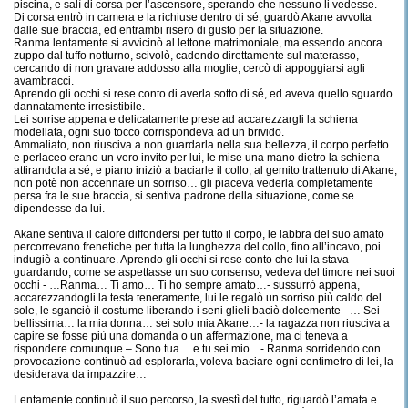
piscina, e salì di corsa per l’ascensore, sperando che nessuno li vedesse.
Di corsa entrò in camera e la richiuse dentro di sé, guardò Akane avvolta
dalle sue braccia, ed entrambi risero di gusto per la situazione.
Ranma lentamente si avvicinò al lettone matrimoniale, ma essendo ancora
zuppo dal tuffo notturno, scivolò, cadendo direttamente sul materasso,
cercando di non gravare addosso alla moglie, cercò di appoggiarsi agli
avambracci.
Aprendo gli occhi si rese conto di averla sotto di sé, ed aveva quello sguardo
dannatamente irresistibile.
Lei sorrise appena e delicatamente prese ad accarezzargli la schiena
modellata, ogni suo tocco corrispondeva ad un brivido.
Ammaliato, non riusciva a non guardarla nella sua bellezza, il corpo perfetto
e perlaceo erano un vero invito per lui, le mise una mano dietro la schiena
attirandola a sé, e piano iniziò a baciarle il collo, al gemito trattenuto di Akane,
non potè non accennare un sorriso… gli piaceva vederla completamente
persa fra le sue braccia, si sentiva padrone della situazione, come se
dipendesse da lui.
Akane sentiva il calore diffondersi per tutto il corpo, le labbra del suo amato
percorrevano frenetiche per tutta la lunghezza del collo, fino all’incavo, poi
indugiò a continuare. Aprendo gli occhi si rese conto che lui la stava
guardando, come se aspettasse un suo consenso, vedeva del timore nei suoi
occhi - …Ranma… Ti amo… Ti ho sempre amato…- sussurrò appena,
accarezzandogli la testa teneramente, lui le regalò un sorriso più caldo del
sole, le sganciò il costume liberando i seni glieli baciò dolcemente - … Sei
bellissima… la mia donna… sei solo mia Akane…- la ragazza non riusciva a
capire se fosse più una domanda o un affermazione, ma ci teneva a
rispondere comunque – Sono tua… e tu sei mio…- Ranma sorridendo con
provocazione continuò ad esplorarla, voleva baciare ogni centimetro di lei, la
desiderava da impazzire…
Lentamente continuò il suo percorso, la svestì del tutto, riguardò l’amata e