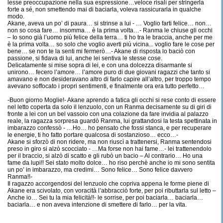
lesse preoccupazione nella sua espressione…veloce risalì per stringerla
forte a sé, non smettendo mai di baciarla, voleva rassicurarla in qualche
modo.
Akane, aveva un po’ di paura… si strinse a lui - … Voglio farti felice… non…
non so cosa fare… insomma… è la prima volta…- Ranma le chiuse gli occhi
– Io sono già l’uomo più felice della terra… ti ho tra le braccia, anche per me
è la prima volta… so solo che voglio averti più vicina... voglio fare le cose per
bene… se non te la senti mi fermerò…- Akane di risposta lo baciò con
passione, si fidava di lui, anche lei sentiva le stesse cose.
Delicatamente si mise sopra di lei, e con una dolcezza disarmante si
unirono… fecero l’amore… l’amore puro di due giovani ragazzi che tanto si
amavano e non desideravano altro di farlo capire all’altro, per troppo tempo
avevano soffocato i propri sentimenti, e finalmente ora era tutto perfetto…
-Buon giorno Moglie!- Akane aprendo a fatica gli occhi si rese conto di essere
nel letto coperta da solo il lenzuolo, con un Ranma decisamente su di giri di
fronte a lei con un bel vassoio con una colazione da fare invidia al palazzo
reale, la ragazza sorpresa guardò Ranma, lui grattandosi la testa spettinata in
imbarazzo confessò - …Ho… ho pensato che fossi stanca, e per recuperare
le energie, ti ho fatto portare qualcosa di sostanzioso… ecco…-
Akane si sforzò di non ridere, ma non riuscì a trattenersi, Ranma sentendosi
preso in giro si alzò scocciato - …Ma forse non hai fame…- lei trattenendolo
per il braccio, si alzò di scatto e gli rubò un bacio – Al contrario… Ho una
fame da lupi!! Sei stato molto dolce… ho riso perchè anche io mi sono sentita
un po’ in imbarazzo, ma credimi… Sono felice… Sono felice davvero
Ranma!!-
Il ragazzo accorgendosi del lenzuolo che copriva appena le forme piene di
Akane era scivolato, con voracità l’abbracciò forte, per poi ributtarla sul letto –
Anche io… Sei tu la mia felicità!!- le sorrise, per poi baciarla… baciarla…
baciarla… e non aveva intenzione di smettere di farlo… per la vita.