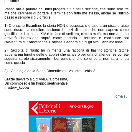
possibile.
Passo ora a parlare dei miei progetti futuri nella sezione, che sono solo tre
ma che cercherò di portare a termine con tutto me stesso, anche se l'ultimo
passo è sempre il più difficile...
1) Cronache Bizantine: la storia NON è sospesa, e grazie a un piccolo aiuto
sono riuscito a rimettere insieme i pezzi di trama che non sapevo come
giustificare. Il capitolo XIV è in fase di scrittura, circa a metà, ma non appena
arriverà l'ispirazione saprò come portarlo a termine e continuare poi
l'avventura di Konstantinos, Chryssa, Leonora e tutti gli altri... abbiate fede!
2) Raccolta di flash: ho in mente una raccolta di flashfic storiche (storie
appena più lunghe delle drabble) che scriverò per una challenge: se vorrete
seguirla sarete sicuramente i benvenuti, anche se di certo non sarà lunga
come questa.
3) L'Antologia della Storia Dimenticata - Volume II: chissà...
Grazie davvero a tutti voi! Alla prossima,
Un commosso e fin troppo sentimentale
mystery_koopa
Torna su