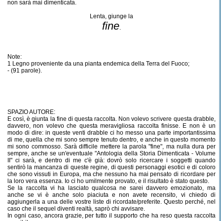
non sarà mai dimenticata.
Lenta, giunge la
fine
.
Note:
1 Legno proveniente da una pianta endemica della Terra del Fuoco;
- (91 parole).
SPAZIO AUTORE:
E così, è giunta la fine di questa raccolta. Non volevo scrivere questa drabble,
davvero, non volevo che questa meravigliosa raccolta finisse. E non è un
modo di dire: in queste venti drabble ci ho messo una parte importantissima
di me, quella che mi sono sempre tenuto dentro, e anche in questo momento
mi sono commosso. Sarà difficile mettere la parola "fine", ma nulla dura per
sempre, anche se un'eventuale "Antologia della Storia Dimenticata - Volume
II" ci sarà, e dentro di me c'è già: dovrò solo ricercare i soggetti quando
sentirò la mancanza di queste regine, di questi personaggi esotici e di coloro
che sono vissuti in Europa, ma che nessuno ha mai pensato di ricordare per
la loro vera essenza. Io ci ho umilmente provato, e il risultato è stato questo.
Se la raccolta vi ha lasciato qualcosa ne sarei davvero emozionato, ma
anche se vi è anche solo piaciuta e non avete recensito, vi chiedo di
aggiungerla a una delle vostre liste di ricordate/preferite. Questo perché, nel
caso che il sequel diventi realtà, saprò chi avvisare.
In ogni caso, ancora grazie, per tutto il supporto che ha reso questa raccolta