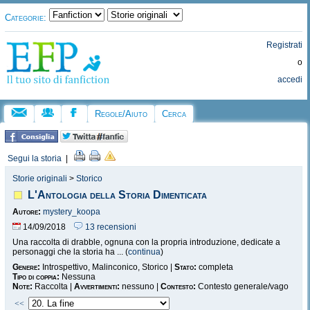
Categorie:
Registrati
o
accedi
Regole/Aiuto
Cerca
Segui la storia
|
Storie originali
>
Storico
L'Antologia della Storia Dimenticata
Autore:
mystery_koopa
14/09/2018
13 recensioni
Una raccolta di drabble, ognuna con la propria introduzione, dedicate a
personaggi che la storia ha ... (
continua
)
Genere:
Introspettivo, Malinconico, Storico |
Stato:
completa
Tipo di coppia:
Nessuna
Note:
Raccolta |
Avvertimenti:
nessuno |
Contesto:
Contesto generale/vago
<<