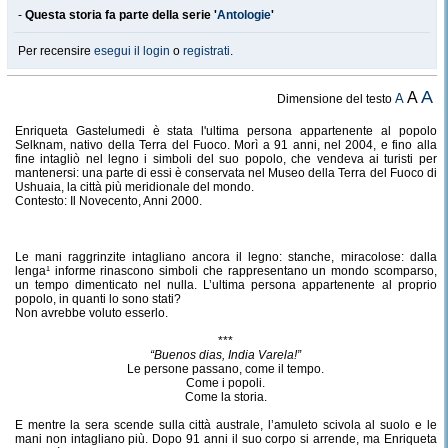
-
Questa storia fa parte della serie '
Antologie
'
Per recensire
esegui il login
o
registrati
.
A
A
A
Dimensione del testo
Enriqueta Gastelumedi è stata l'ultima persona appartenente al popolo
Selknam, nativo della Terra del Fuoco. Morì a 91 anni, nel 2004, e fino alla
fine intagliò nel legno i simboli del suo popolo, che vendeva ai turisti per
mantenersi: una parte di essi è conservata nel Museo della Terra del Fuoco di
Ushuaia, la città più meridionale del mondo.
Contesto: Il Novecento, Anni 2000.
Le mani raggrinzite intagliano ancora il legno: stanche, miracolose: dalla
lenga¹ informe rinascono simboli che rappresentano un mondo scomparso,
un tempo dimenticato nel nulla. L’ultima persona appartenente al proprio
popolo, in quanti lo sono stati?
Non avrebbe voluto esserlo.
***
“Buenos dias, India Varela!”
Le persone passano, come il tempo.
Come i popoli.
Come la storia.
E mentre la sera scende sulla città australe, l’amuleto scivola al suolo e le
mani non intagliano più. Dopo 91 anni il suo corpo si arrende, ma Enriqueta