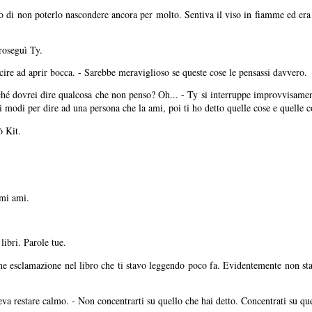
nto di non poterlo nascondere ancora per molto. Sentiva il viso in fiamme ed era
roseguì Ty.
scire ad aprir bocca. - Sarebbe meraviglioso se queste cose le pensassi davvero.
hé dovrei dire qualcosa che non penso? Oh... - Ty si interruppe improvvisament
i modi per dire ad una persona che la ami, poi ti ho detto quelle cose e quelle c
ò Kit.
 mi ami.
ibri. Parole tue.
e esclamazione nel libro che ti stavo leggendo poco fa. Evidentemente non stav
eva restare calmo. - Non concentrarti su quello che hai detto. Concentrati su qu