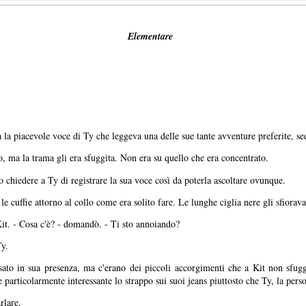
Elementare
va la piacevole voce di Ty che leggeva una delle sue tante avventure preferite, se
, ma la trama gli era sfuggita. Non era su quello che era concentrato.
 chiedere a Ty di registrare la sua voce così da poterla ascoltare ovunque.
le cuffie attorno al collo come era solito fare. Le lunghe ciglia nere gli sfiorav
 Kit. - Cosa c'è? - domandò. - Ti sto annoiando?
Ty.
sato in sua presenza, ma c'erano dei piccoli accorgimenti che a Kit non sfuggi
re particolarmente interessante lo strappo sui suoi jeans piuttosto che Ty, la per
rlare.