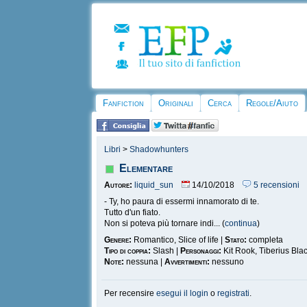
Fanfiction
Originali
Cerca
Regole/Aiuto
Libri
>
Shadowhunters
Elementare
Autore:
liquid_sun
14/10/2018
5 recensioni
- Ty, ho paura di essermi innamorato di te.
Tutto d'un fiato.
Non si poteva più tornare indi... (
continua
)
Genere:
Romantico, Slice of life |
Stato:
completa
Tipo di coppia:
Slash |
Personaggi:
Kit Rook, Tiberius Bla
Note:
nessuna |
Avvertimenti:
nessuno
Per recensire
esegui il login
o
registrati
.