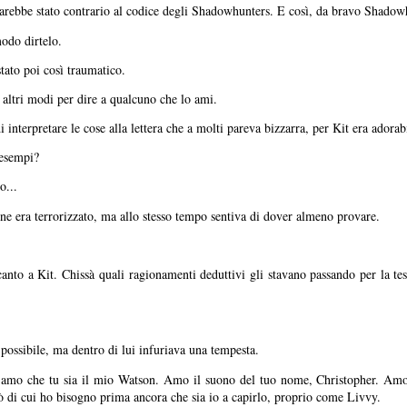
 sarebbe stato contrario al codice degli Shadowhunters. E così, da bravo Shadowhu
modo dirtelo.
tato poi così traumatico.
altri modi per dire a qualcuno che lo ami.
 interpretare le cose alla lettera che a molti pareva bizzarra, per Kit era adorab
 esempi?
o...
 ne era terrorizzato, ma allo stesso tempo sentiva di dover almeno provare.
accanto a Kit. Chissà quali ragionamenti deduttivi gli stavano passando per la te
 possibile, ma dentro di lui infuriava una tempesta.
che amo che tu sia il mio Watson. Amo il suono del tuo nome, Christopher. Am
iò di cui ho bisogno prima ancora che sia io a capirlo, proprio come Livvy.