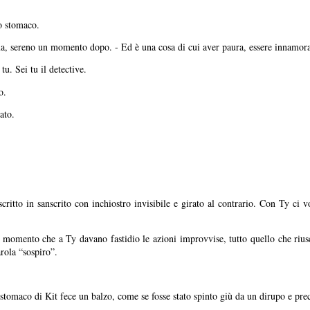
o stomaco.
a, sereno un momento dopo. - Ed è una cosa di cui aver paura, essere innamor
u. Sei tu il detective.
o.
ato.
critto in sanscrito con inchiostro invisibile e girato al contrario. Con Ty ci 
 momento che a Ty davano fastidio le azioni improvvise, tutto quello che riusc
arola “sospiro”.
tomaco di Kit fece un balzo, come se fosse stato spinto giù da un dirupo e preci