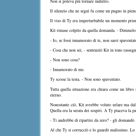
Non si poteva più tornare indietro.
Il silenzio che ne seguì fu come un pugno in pien
Il viso di Ty era imperturbabile un momento prim
Kit rimase colpito da quella domanda. - Dimmelo t
- Io, se fossi innamorato di te, non sarei spaventat
- Cosa che non sei, - sentenziò Kit in tono rassegn
- Non sono cosa?
- Innamorato di me.
Ty scosse la testa. - Non sono spaventato.
Tutta quella situazione era chiara come un libro s
eterno.
Nonostante ciò, Kit avrebbe voluto urlare ma dal
Quella era la serata dei sospiri. A Ty piaceva la p
- Ti andrebbe di ripartire da zero? - gli domandò.
Al che Ty si corrucciò e lo guardò malissimo. Lo s