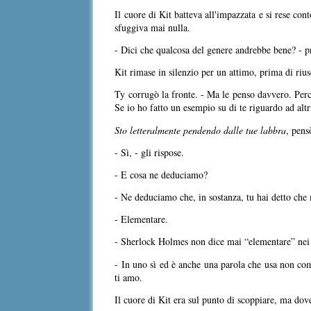
Il cuore di Kit batteva all'impazzata e si rese co
sfuggiva mai nulla.
- Dici che qualcosa del genere andrebbe bene? - p
Kit rimase in silenzio per un attimo, prima di riu
Ty corrugò la fronte. - Ma le penso davvero. Perc
Se io ho fatto un esempio su di te riguardo ad altr
Sto letteralmente pendendo dalle tue labbra
, pens
- Sì, - gli rispose.
- E cosa ne deduciamo?
- Ne deduciamo che, in sostanza, tu hai detto che
- Elementare.
- Sherlock Holmes non dice mai “elementare” nei l
- In uno sì ed è anche una parola che usa non com
ti amo.
Il cuore di Kit era sul punto di scoppiare, ma dov