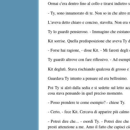
Ormai c'era dentro fino al collo e tirarsi indietro
- Ty, sono innamorato di te. Non so in che altro 
L'aveva detto chiaro e conciso, stavolta. Non era s
Ty lo guardò pensieroso. - Immagino che esistano 
Kit sorrise. Quella predisposizione che aveva Ty di
- Forse hai ragione, - disse Kit. - Mi faresti degli
Ty guardò altrove con fare riflessivo. - Ad esempi
Kit deglutì. Stava rischiando qualcosa di grosso e
Guardava Ty intento a pensare ed era bellissimo.
Poi Ty si alzò dalla sedia e si sedette sul letto 
cosa stava pensando in quel preciso momento.
- Posso prendere te come esempio? - chiese Ty.
- Certo, - fece Kit. Cercava di apparire più calmo
- Potrei dire che... - esordì Ty. - Potrei dire 
presti attenzione a me. Amo il fatto che capisci c