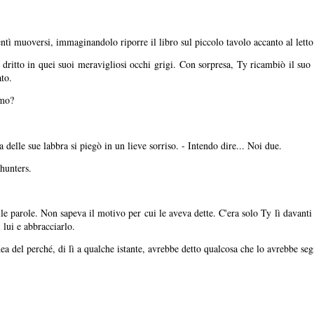
ntì muoversi, immaginandolo riporre il libro sul piccolo tavolo accanto al letto
o dritto in quei suoi meravigliosi occhi grigi. Con sorpresa, Ty ricambiò il su
ato.
amo?
a delle sue labbra si piegò in un lieve sorriso. - Intendo dire... Noi due.
hunters.
 parole. Non sapeva il motivo per cui le aveva dette. C'era solo Ty lì davanti a
 lui e abbracciarlo.
a del perché, di lì a qualche istante, avrebbe detto qualcosa che lo avrebbe se