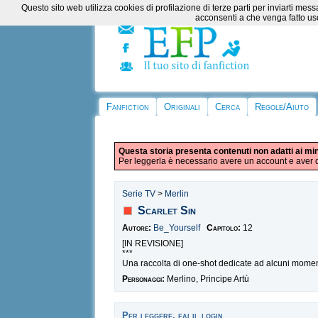
Questo sito web utilizza cookies di profilazione di terze parti per inviarti m
acconsenti a che venga fatto uso
Fanfiction
Originali
Cerca
Regole/Aiuto
Questa storia presenta contenuti non adatti ai mi
Per leggerla è necessario avere un account e aver d
Serie TV
>
Merlin
Scarlet Sin
Autore:
Be_Yourself
Capitolo:
12
[IN REVISIONE]
***
Una raccolta di one-shot dedicate ad alcuni momenti 
Personaggi:
Merlino, Principe Artù
Per leggere, fai il login