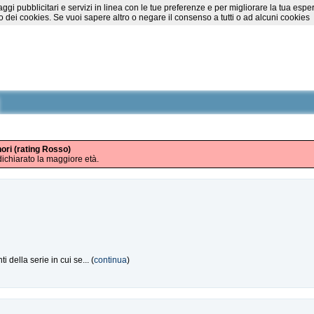
essaggi pubblicitari e servizi in linea con le tue preferenze e per migliorare la tu
 dei cookies. Se vuoi sapere altro o negare il consenso a tutti o ad alcuni cookies
nori (rating Rosso)
ichiarato la maggiore età.
della serie in cui se... (
continua
)