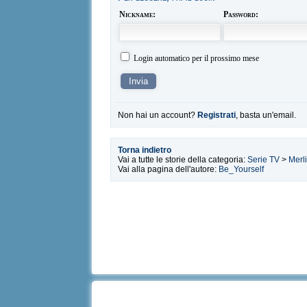
Nickname:
Password:
Login automatico per il prossimo mese
Non hai un account?
Registrati
, basta un'email.
Torna indietro
Vai a tutte le storie della categoria:
Serie TV
>
Merl
Vai alla pagina dell'autore:
Be_Yourself