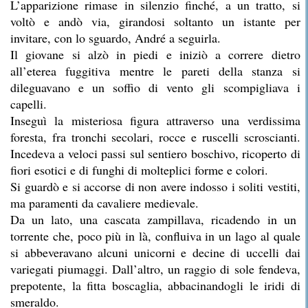
L’apparizione rimase in silenzio finché, a un tratto, si
voltò e andò via, girandosi soltanto un istante per
invitare, con lo sguardo, André a seguirla.
Il giovane si alzò in piedi e iniziò a correre dietro
all’eterea fuggitiva mentre le pareti della stanza si
dileguavano e un soffio di vento gli scompigliava i
capelli.
Inseguì la misteriosa figura attraverso una verdissima
foresta, fra tronchi secolari, rocce e ruscelli scroscianti.
Incedeva a veloci passi sul sentiero boschivo, ricoperto di
fiori esotici e di funghi di molteplici forme e colori.
Si guardò e si accorse di non avere indosso i soliti vestiti,
ma paramenti da cavaliere medievale.
Da un lato, una cascata zampillava, ricadendo in un
torrente che, poco più in là, confluiva in un lago al quale
si abbeveravano alcuni unicorni e decine di uccelli dai
variegati piumaggi. Dall’altro, un raggio di sole fendeva,
prepotente, la fitta boscaglia, abbacinandogli le iridi di
smeraldo.