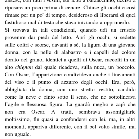
riposare un poco prima di cenare. Chiuse gli occhi e così
rimase per un po’ di tempo, desideroso di liberarsi di quel
fastidioso mal di testa che stava iniziando a opprimerlo.
Si trovava in tali condizioni, quando udì un fruscio
provenire dai piedi del letto. Aprì gli occhi, si sedette
sulle coltri e scorse, davanti a sé, la figura di una giovane
donna, con la pelle di alabastro e i capelli del colore
dorato del grano, identici a quelli di Oscar, raccolti in un
alto
chignon
dal quale ricadeva, sulla nuca, un boccolo.
Con Oscar, l’apparizione condivideva anche i lineamenti
del viso e il punto di azzurro degli occhi. Era, però,
abbigliata da donna, con uno stretto vestito, candido
come la neve e cinto sotto il seno, che ne sottolineava
l’agile e flessuosa figura. La guardò meglio e capì che
non era Oscar. A tratti, sembrava assomigliarle
moltissimo, fin quasi a confondersi con lei, ma, in altri
momenti, appariva differente, con il bel volto simile, ma
non uguale.