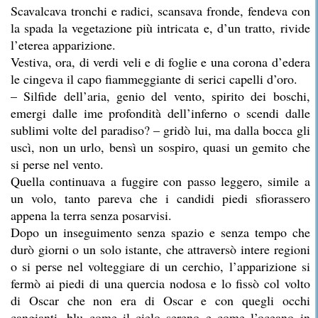
Scavalcava tronchi e radici, scansava fronde, fendeva con
la spada la vegetazione più intricata e, d’un tratto, rivide
l’eterea apparizione.
Vestiva, ora, di verdi veli e di foglie e una corona d’edera
le cingeva il capo fiammeggiante di serici capelli d’oro.
– Silfide dell’aria, genio del vento, spirito dei boschi,
emergi dalle ime profondità dell’inferno o scendi dalle
sublimi volte del paradiso? – gridò lui, ma dalla bocca gli
uscì, non un urlo, bensì un sospiro, quasi un gemito che
si perse nel vento.
Quella continuava a fuggire con passo leggero, simile a
un volo, tanto pareva che i candidi piedi sfiorassero
appena la terra senza posarvisi.
Dopo un inseguimento senza spazio e senza tempo che
durò giorni o un solo istante, che attraversò intere regioni
o si perse nel volteggiare di un cerchio, l’apparizione si
fermò ai piedi di una quercia nodosa e lo fissò col volto
di Oscar che non era di Oscar e con quegli occhi
cangianti, blu come il cielo sereno e come l’oceano in