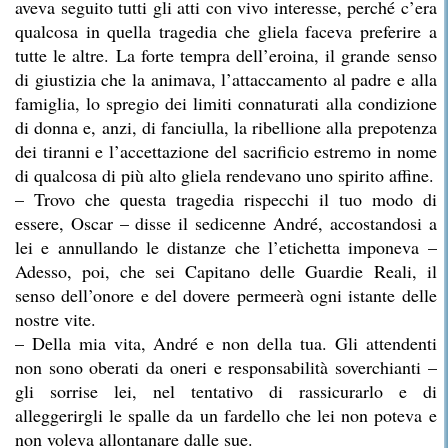
aveva seguito tutti gli atti con vivo interesse, perché c’era
qualcosa in quella tragedia che gliela faceva preferire a
tutte le altre. La forte tempra dell’eroina, il grande senso
di giustizia che la animava, l’attaccamento al padre e alla
famiglia, lo spregio dei limiti connaturati alla condizione
di donna e, anzi, di fanciulla, la ribellione alla prepotenza
dei tiranni e l’accettazione del sacrificio estremo in nome
di qualcosa di più alto gliela rendevano uno spirito affine.
– Trovo che questa tragedia rispecchi il tuo modo di
essere, Oscar – disse il sedicenne André, accostandosi a
lei e annullando le distanze che l’etichetta imponeva –
Adesso, poi, che sei Capitano delle Guardie Reali, il
senso dell’onore e del dovere permeerà ogni istante delle
nostre vite.
– Della mia vita, André e non della tua. Gli attendenti
non sono oberati da oneri e responsabilità soverchianti –
gli sorrise lei, nel tentativo di rassicurarlo e di
alleggerirgli le spalle da un fardello che lei non poteva e
non voleva allontanare dalle sue.