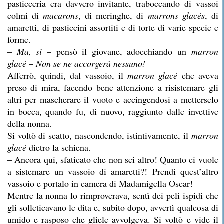
pasticceria era davvero invitante, traboccando di vassoi
colmi di
macarons
, di meringhe, di
marrons glacés
, di
amaretti, di pasticcini assortiti e di torte di varie specie e
forme.
–
Ma, sì
– pensò il giovane, adocchiando un
marron
glacé
–
Non se ne accorgerà nessuno!
Afferrò, quindi, dal vassoio, il
marron glacé
che aveva
preso di mira, facendo bene attenzione a risistemare gli
altri per mascherare il vuoto e accingendosi a metterselo
in bocca, quando fu, di nuovo, raggiunto dalle invettive
della nonna.
Si voltò di scatto, nascondendo, istintivamente, il
marron
glacé
dietro la schiena.
– Ancora qui, sfaticato che non sei altro! Quanto ci vuole
a sistemare un vassoio di amaretti?! Prendi quest’altro
vassoio e portalo in camera di Madamigella Oscar!
Mentre la nonna lo rimproverava, sentì dei peli ispidi che
gli solleticavano le dita e, subito dopo, avvertì qualcosa di
umido e rasposo che gliele avvolgeva. Si voltò e vide il