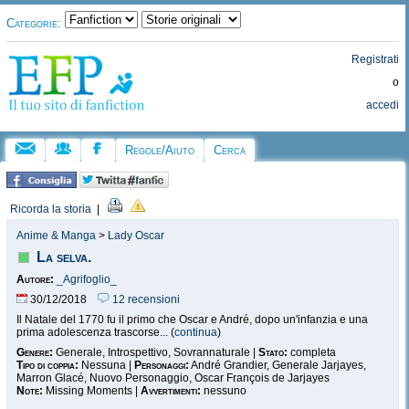
Categorie:
Registrati
o
accedi
Regole/Aiuto
Cerca
Ricorda la storia
|
Anime & Manga
>
Lady Oscar
La selva.
Autore:
_Agrifoglio_
30/12/2018
12 recensioni
Il Natale del 1770 fu il primo che Oscar e André, dopo un'infanzia e una
prima adolescenza trascorse... (
continua
)
Genere:
Generale, Introspettivo, Sovrannaturale |
Stato:
completa
Tipo di coppia:
Nessuna |
Personaggi:
André Grandier, Generale Jarjayes,
Marron Glacé, Nuovo Personaggio, Oscar François de Jarjayes
Note:
Missing Moments |
Avvertimenti:
nessuno