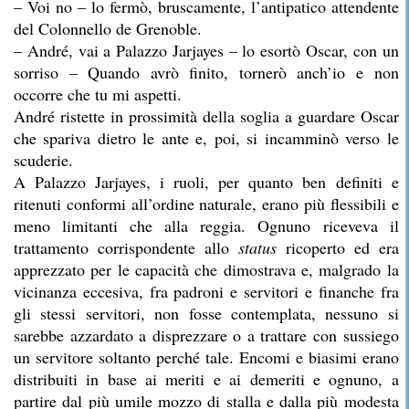
– Voi no – lo fermò, bruscamente, l’antipatico attendente
del Colonnello de Grenoble.
– André, vai a Palazzo Jarjayes – lo esortò Oscar, con un
sorriso – Quando avrò finito, tornerò anch’io e non
occorre che tu mi aspetti.
André ristette in prossimità della soglia a guardare Oscar
che spariva dietro le ante e, poi, si incamminò verso le
scuderie.
A Palazzo Jarjayes, i ruoli, per quanto ben definiti e
ritenuti conformi all’ordine naturale, erano più flessibili e
meno limitanti che alla reggia. Ognuno riceveva il
trattamento corrispondente allo
status
ricoperto ed era
apprezzato per le capacità che dimostrava e, malgrado la
vicinanza eccesiva, fra padroni e servitori e finanche fra
gli stessi servitori, non fosse contemplata, nessuno si
sarebbe azzardato a disprezzare o a trattare con sussiego
un servitore soltanto perché tale. Encomi e biasimi erano
distribuiti in base ai meriti e ai demeriti e ognuno, a
partire dal più umile mozzo di stalla e dalla più modesta