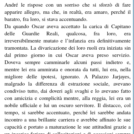
André le rispose con un sorriso che si sforzò di fare
apparire allegro, ma che, in realtà, era amaro, perché il
baratro, fra loro, si stava accentuando.
Da quando Oscar aveva accettato la carica di Capitano
delle Guardie Reali, qualcosa, fra loro, era
irreversibilmente mutato e l’infanzia era definitivamente
tramontata. La divaricazione dei loro ruoli era iniziata sin
dal primo giorno in cui Oscar aveva preso servizio.
Doveva sempre camminarle alcuni passi indietro e,
mentre lei era ammirata e onorata da tutti, lui era, nella
migliore delle ipotesi, ignorato. A Palazzo Jarjayes,
malgrado la differenza di estrazione sociale, avevano
condiviso tutto, dai doveri agli svaghi e lo avevano fatto
con amicizia e complicità mentre, alla reggia, lei era un
nobile ufficiale e lui un oscuro servitore. Il distacco, col
tempo, si sarebbe accentuato, perché lei sarebbe andata
incontro a una brillante carriera e avrebbe affinato le sue
capacità e portato a maturazione le sue attitudini grazie a
un incarico foriero di sollecitazioni e di occasioni sempre