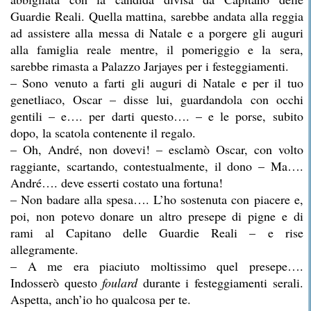
Guardie Reali. Quella mattina, sarebbe andata alla reggia
ad assistere alla messa di Natale e a porgere gli auguri
alla famiglia reale mentre, il pomeriggio e la sera,
sarebbe rimasta a Palazzo Jarjayes per i festeggiamenti.
– Sono venuto a farti gli auguri di Natale e per il tuo
genetliaco, Oscar – disse lui, guardandola con occhi
gentili – e…. per darti questo…. – e le porse, subito
dopo, la scatola contenente il regalo.
– Oh, André, non dovevi! – esclamò Oscar, con volto
raggiante, scartando, contestualmente, il dono – Ma….
André…. deve esserti costato una fortuna!
– Non badare alla spesa…. L’ho sostenuta con piacere e,
poi, non potevo donare un altro presepe di pigne e di
rami al Capitano delle Guardie Reali – e rise
allegramente.
– A me era piaciuto moltissimo quel presepe….
Indosserò questo
foulard
durante i festeggiamenti serali.
Aspetta, anch’io ho qualcosa per te.