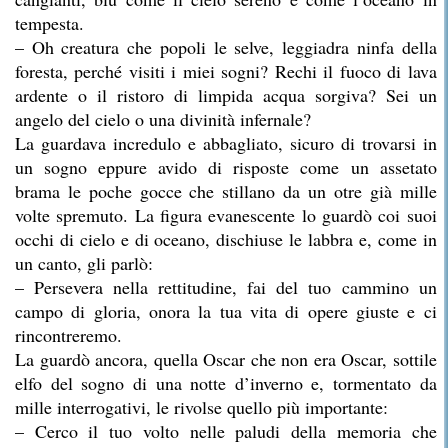
tempesta.
– Oh creatura che popoli le selve, leggiadra ninfa della
foresta, perché visiti i miei sogni? Rechi il fuoco di lava
ardente o il ristoro di limpida acqua sorgiva? Sei un
angelo del cielo o una divinità infernale?
La guardava incredulo e abbagliato, sicuro di trovarsi in
un sogno eppure avido di risposte come un assetato
brama le poche gocce che stillano da un otre già mille
volte spremuto. La figura evanescente lo guardò coi suoi
occhi di cielo e di oceano, dischiuse le labbra e, come in
un canto, gli parlò:
– Persevera nella rettitudine, fai del tuo cammino un
campo di gloria, onora la tua vita di opere giuste e ci
rincontreremo.
La guardò ancora, quella Oscar che non era Oscar, sottile
elfo del sogno di una notte d’inverno e, tormentato da
mille interrogativi, le rivolse quello più importante:
– Cerco il tuo volto nelle paludi della memoria che