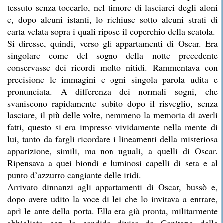
tessuto senza toccarlo, nel timore di lasciarci degli aloni
e, dopo alcuni istanti, lo richiuse sotto alcuni strati di
carta velata sopra i quali ripose il coperchio della scatola.
Si diresse, quindi, verso gli appartamenti di Oscar. Era
singolare come del sogno della notte precedente
conservasse dei ricordi molto nitidi. Rammentava con
precisione le immagini e ogni singola parola udita e
pronunciata. A differenza dei normali sogni, che
svaniscono rapidamente subito dopo il risveglio, senza
lasciare, il più delle volte, nemmeno la memoria di averli
fatti, questo si era impresso vividamente nella mente di
lui, tanto da fargli ricordare i lineamenti della misteriosa
apparizione, simili, ma non uguali, a quelli di Oscar.
Ripensava a quei biondi e luminosi capelli di seta e al
punto d’azzurro cangiante delle iridi.
Arrivato dinnanzi agli appartamenti di Oscar, bussò e,
dopo avere udito la voce di lei che lo invitava a entrare,
aprì le ante della porta. Ella era già pronta, militarmente
abbigliata con la candida divisa da Capitano delle