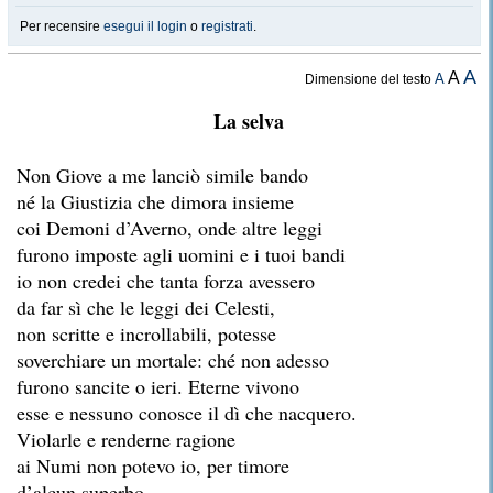
Per recensire
esegui il login
o
registrati
.
A
A
A
Dimensione del testo
La selva
Non Giove a me lanciò simile bando
né la Giustizia che dimora insieme
coi Demoni d’Averno, onde altre leggi
furono imposte agli uomini e i tuoi bandi
io non credei che tanta forza avessero
da far sì che le leggi dei Celesti,
non scritte e incrollabili, potesse
soverchiare un mortale: ché non adesso
furono sancite o ieri. Eterne vivono
esse e nessuno conosce il dì che nacquero.
Violarle e renderne ragione
ai Numi non potevo io, per timore
d’alcun superbo.