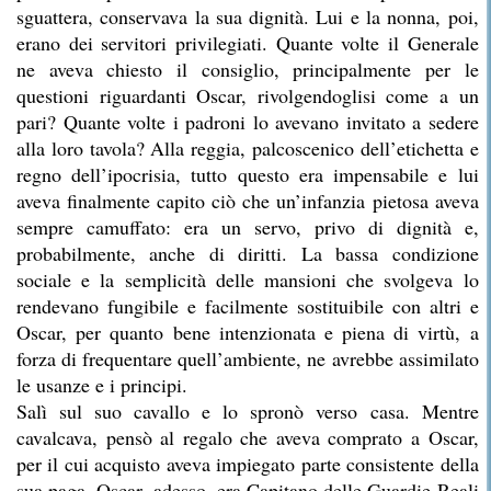
sguattera, conservava la sua dignità. Lui e la nonna, poi,
erano dei servitori privilegiati. Quante volte il Generale
ne aveva chiesto il consiglio, principalmente per le
questioni riguardanti Oscar, rivolgendoglisi come a un
pari? Quante volte i padroni lo avevano invitato a sedere
alla loro tavola? Alla reggia, palcoscenico dell’etichetta e
regno dell’ipocrisia, tutto questo era impensabile e lui
aveva finalmente capito ciò che un’infanzia pietosa aveva
sempre camuffato: era un servo, privo di dignità e,
probabilmente, anche di diritti. La bassa condizione
sociale e la semplicità delle mansioni che svolgeva lo
rendevano fungibile e facilmente sostituibile con altri e
Oscar, per quanto bene intenzionata e piena di virtù, a
forza di frequentare quell’ambiente, ne avrebbe assimilato
le usanze e i principi.
Salì sul suo cavallo e lo spronò verso casa. Mentre
cavalcava, pensò al regalo che aveva comprato a Oscar,
per il cui acquisto aveva impiegato parte consistente della
sua paga. Oscar, adesso, era Capitano delle Guardie Reali