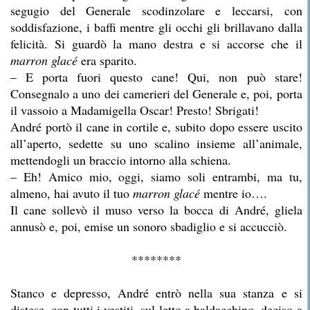
segugio del Generale scodinzolare e leccarsi, con
soddisfazione, i baffi mentre gli occhi gli brillavano dalla
felicità. Si guardò la mano destra e si accorse che il
marron glacé
era sparito.
– E porta fuori questo cane! Qui, non può stare!
Consegnalo a uno dei camerieri del Generale e, poi, porta
il vassoio a Madamigella Oscar! Presto! Sbrigati!
André portò il cane in cortile e, subito dopo essere uscito
all’aperto, sedette su uno scalino insieme all’animale,
mettendogli un braccio intorno alla schiena.
– Eh! Amico mio, oggi, siamo soli entrambi, ma tu,
almeno, hai avuto il tuo
marron glacé
mentre io….
Il cane sollevò il muso verso la bocca di André, gliela
annusò e, poi, emise un sonoro sbadiglio e si accucciò.
********
Stanco e depresso, André entrò nella sua stanza e si
distese, con tutti i vestiti, sul letto a baldacchino, deciso a