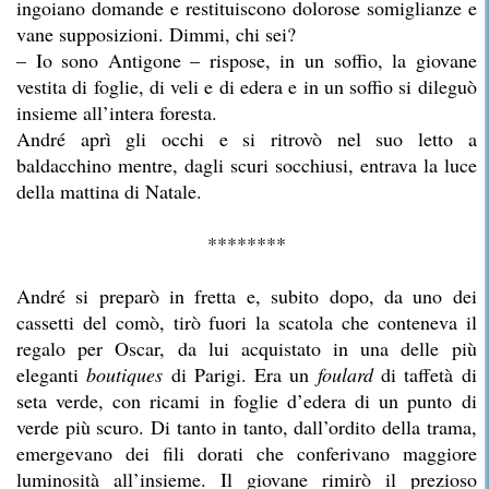
ingoiano domande e restituiscono dolorose somiglianze e
vane supposizioni. Dimmi, chi sei?
– Io sono Antigone – rispose, in un soffio, la giovane
vestita di foglie, di veli e di edera e in un soffio si dileguò
insieme all’intera foresta.
André aprì gli occhi e si ritrovò nel suo letto a
baldacchino mentre, dagli scuri socchiusi, entrava la luce
della mattina di Natale.
********
André si preparò in fretta e, subito dopo, da uno dei
cassetti del comò, tirò fuori la scatola che conteneva il
regalo per Oscar, da lui acquistato in una delle più
eleganti
boutiques
di Parigi. Era un
foulard
di taffetà di
seta verde, con ricami in foglie d’edera di un punto di
verde più scuro. Di tanto in tanto, dall’ordito della trama,
emergevano dei fili dorati che conferivano maggiore
luminosità all’insieme. Il giovane rimirò il prezioso