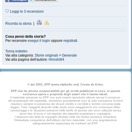
Leggi le 3 recensioni
Ricorda la storia
|
Cosa pensi della storia?
Per recensire
esegui il login
oppure
registrati
.
Torna indietro
Vai alla categoria:
Storie originali
>
Generale
Vai alla pagina dell'autore:
Hiroshi84
© dal 2001, EFP (www.efpfanfic.net). Creato da Erika.
EFP non ha alcuna responsabilità per gli scritti pubblicati in esso, in quanto
esclusiva opera e proprietà degli autori che li hanno ideati.
Il materiale presente su EFP non può essere riprodotto altrove senza il consenso
del proprietario del materiale, nemmeno parzialmente (con la sola esclusione di brevi
citazioni, sempre in presenza dei dovuti credits e nei limiti e termini concessi dalla
legge). Tutti i soggetti descritti nelle storie sono maggiorenni e/o comunque fittizi.
I personaggi e le situazioni presenti nelle fanfic di questo sito sono utilizzati senza
alcun fine di lucro e nel rispetto dei rispettivi proprietari e copyrights.
I detentori dei diritti di copyright sfruttati nelle fan fiction possono richiedere
l'immediata cessazione dell'utilizzo del loro materiale, con una segnalazione
adeguatamente supportata da inoltrare ad EFP.