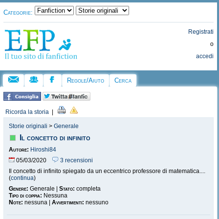
Categorie:
Registrati
o
accedi
Regole/Aiuto
Cerca
Ricorda la storia
|
Storie originali
>
Generale
Il concetto di infinito
Autore:
Hiroshi84
05/03/2020
3 recensioni
Il concetto di infinito spiegato da un eccentrico professore di matematica....
(
continua
)
Genere:
Generale |
Stato:
completa
Tipo di coppia:
Nessuna
Note:
nessuna |
Avvertimenti:
nessuno