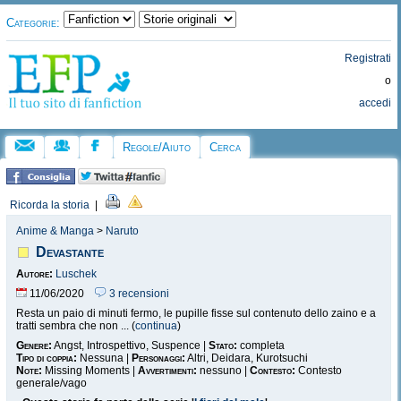
Categorie:
Registrati
o
accedi
Regole/Aiuto
Cerca
Ricorda la storia
|
Anime & Manga
>
Naruto
Devastante
Autore:
Luschek
11/06/2020
3 recensioni
Resta un paio di minuti fermo, le pupille fisse sul contenuto dello zaino e a
tratti sembra che non ... (
continua
)
Genere:
Angst, Introspettivo, Suspence |
Stato:
completa
Tipo di coppia:
Nessuna |
Personaggi:
Altri, Deidara, Kurotsuchi
Note:
Missing Moments |
Avvertimenti:
nessuno |
Contesto:
Contesto
generale/vago