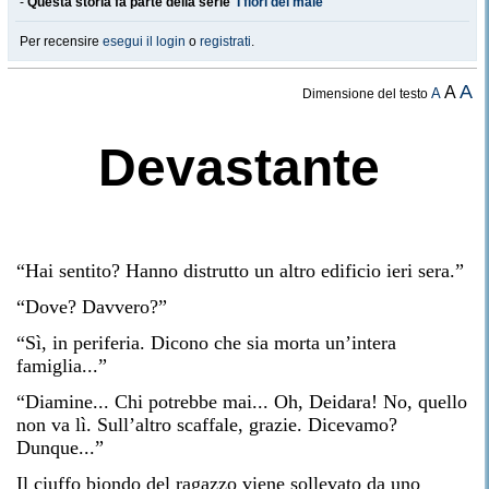
-
Questa storia fa parte della serie '
I fiori del male
'
Per recensire
esegui il login
o
registrati
.
A
A
A
Dimensione del testo
Devastante
“Hai sentito? Hanno distrutto un altro edificio ieri sera.”
“Dove? Davvero?”
“Sì, in periferia. Dicono che sia morta un’intera
famiglia...”
“Diamine... Chi potrebbe mai... Oh, Deidara! No, quello
non va lì. Sull’altro scaffale, grazie. Dicevamo?
Dunque...”
Il ciuffo biondo del ragazzo viene sollevato da uno