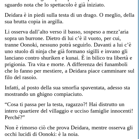
sguardo nota che lo spettacolo è già iniziato.
Deidara è in piedi sulla testa di un drago. O meglio, della
sua brutta copia in argilla.
Li osserva dall’alto verso il basso, sospeso a mezz’aria
sopra un burrone. Dietro di lui c’è il vuoto, per cui,
tranne Oonoki, nessuno potrà seguirlo. Davanti a lui c’è
uno stuolo di ninja che già formano sigilli e invano gli
lanciano contro shuriken e kunai. È in bilico tra libertà e
prigionia. Tra vita e morte. A differenza dei funamboli
che lo fanno per mestiere, a Deidara piace camminare sul
filo del rasoio.
Infatti, al posto della sua smorfia spaventata, adesso sta
mostrando un ghigno compiaciuto.
“Cosa ti passa per la testa, ragazzo?! Hai distrutto un
intero quartiere del villaggio e ucciso famiglie innocenti!
Perché?”
Non è rimorso ciò che prova Deidara, mentre osserva gli
occhi lucidi di Oonoki: è la noia.