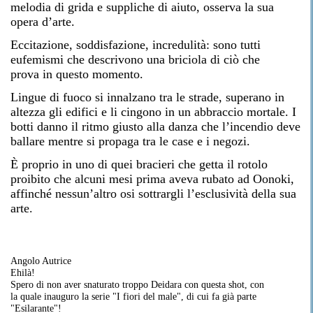
melodia di grida e suppliche di aiuto, osserva la sua
opera d’arte.
Eccitazione, soddisfazione, incredulità: sono tutti
eufemismi che descrivono una briciola di ciò che
prova in questo momento.
Lingue di fuoco si innalzano tra le strade, superano in
altezza gli edifici e li cingono in un abbraccio mortale. I
botti danno il ritmo giusto alla danza che l’incendio deve
ballare mentre si propaga tra le case e i negozi.
È proprio in uno di quei bracieri che getta il rotolo
proibito che alcuni mesi prima aveva rubato ad Oonoki
,
affinché nessun’altro osi sottrargli l’esclusività della sua
arte
.
Angolo Autrice
Ehilà!
Spero di non aver snaturato troppo Deidara con questa shot, con
la quale inauguro la serie "I fiori del male", di cui fa già parte
"Esilarante"!