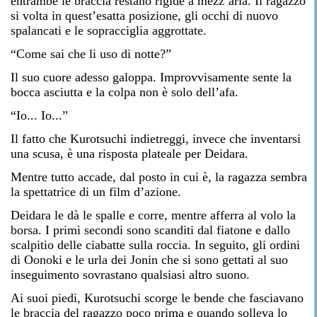
entrambe le braccia restano rigide a mezz’aria. Il ragazzo
si volta in quest’esatta posizione, gli occhi di nuovo
spalancati e le sopracciglia aggrottate.
“Come sai che li uso di notte?”
Il suo cuore adesso galoppa. Improvvisamente sente la
bocca asciutta e la colpa non è solo dell’afa.
“Io... Io...”
Il fatto che Kurotsuchi indietreggi, invece che inventarsi
una scusa, è una risposta plateale per Deidara.
Mentre tutto accade, dal posto in cui è, la ragazza sembra
la spettatrice di un film d’azione.
Deidara le dà le spalle e corre, mentre afferra al volo la
borsa. I primi secondi sono scanditi dal fiatone e dallo
scalpitio delle ciabatte sulla roccia. In seguito, gli ordini
di Oonoki e le urla dei Jonin che si sono gettati al suo
inseguimento sovrastano qualsiasi altro suono.
Ai suoi piedi, Kurotsuchi scorge le bende che fasciavano
le braccia del ragazzo poco prima e quando solleva lo