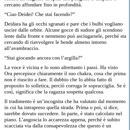
cercano affondare fino in profondità.
“Ciao Deidei! Che stai facendo?”
Deidara ha gli occhi sgranati e pare che i bulbi vogliano
uscire dalle orbite. Alcune gocce di sudore gli scendono
lente dalla fronte e nemmeno può asciugarsele, perché sta
cercando di riavvolgere le bende almeno intorno
all’avambraccio.
“Stai giocando ancora con l’argilla?”
La voce è vicina e lo sono altrettanto i passi. Ha visto
Ora percepisce chiaramente il suo chakra, cosa che prima
non è riuscito a fare. Il dubbio che lo abbia fatto di
proposito lo solletica, perciò corruga le sopracciglia. Se è
così, significa che la ragazza sospetta qualcosa.
Il tradimento è un’incognita che ha valutato dal momento
in cui ha intrapreso quella strada. Prima o poi, si dice,
sarebbe dovuto succedere. In parte, è stato calcolato nel
piano. L’angoscia lo accarezza appena, perché è subito
scacciata via dalla consapevolezza che questo è un