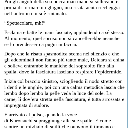
Poi gli angoli della sua bocca man mano si sollevano e,
prima di formare un ghigno, una risata acuta riecheggia
nell’antro in cui si è rintanato.
“Spettacolare, mh!”
Esclama e batte le mani fasciate, applaudendo a sé stesso.
Al momento, quel sorriso non si cancellerebbe neanche
se lo prendessero a pugni in faccia.
Dopo che la risata spasmodica scema nel silenzio e che
gli addominali non fanno più tanto male, Deidara si china
e solleva entrambe le maniche del soprabito fino alla
spalla, dove la fasciatura lasciano respirare l’epidermide.
Inizia col braccio sinistro, sciogliendo il nodo stretto con
i denti e le unghie, poi con una calma metodica lascia che
lembo dopo lembo la pelle veda la luce del sole. La
carne, lì dov’era stretta nella fasciatura, è tutta arrossata e
impregnata di sudore.
È arrivato al polso, quando la voce
di Kurotsuchi sopraggiunge alle sue spalle. È come
sentire un migliaio di spilli che pungono il timpano e