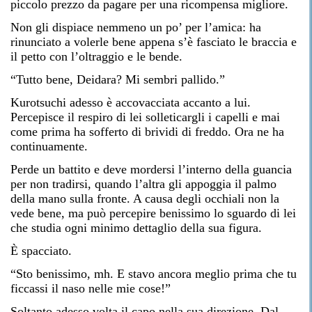
piccolo prezzo da pagare per una ricompensa migliore.
Non gli dispiace nemmeno un po’ per l’amica: ha
rinunciato a volerle bene appena s’è fasciato le braccia e
il petto con l’oltraggio e le bende.
“Tutto bene, Deidara? Mi sembri pallido.”
Kurotsuchi adesso è accovacciata accanto a lui.
Percepisce il respiro di lei solleticargli i capelli e mai
come prima ha sofferto di brividi di freddo. Ora ne ha
continuamente.
Perde un battito e deve mordersi l’interno della guancia
per non tradirsi, quando l’altra gli appoggia il palmo
della mano sulla fronte. A causa degli occhiali non la
vede bene, ma può percepire benissimo lo sguardo di lei
che studia ogni minimo dettaglio della sua figura.
È spacciato.
“Sto benissimo, mh. E stavo ancora meglio prima che tu
ficcassi il naso nelle mie cose!”
Soltanto adesso volta il capo nella sua direzione. Dal