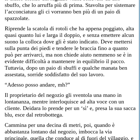
sbuffo, che lo arruffa più di prima. Stavolta per sistemare
l’acconciatura gli ci vorranno ben più di un paio di
spazzolate.
Riprende la scatola di rotoli che ha appena poggiato, alta
quasi quanto lui e larga il doppio, e senza emettere alcun
suono la colloca dove gli è stato indicato. Deve mettersi
sulla punta dei piedi e tendere le braccia fino a quanto
può per arrivarci, ma non chiede aiuto nemmeno se è in
evidente difficoltà a mantenere in equilibrio il pacco.
Tuttavia, dopo un paio di sbuffi e qualche manata ben
assestata, sorride soddisfatto del suo lavoro.
“Adesso posso andare, mh?”
Il proprietario del negozio gli sventola una mano in
lontananza, mentre interloquisce ad alta voce con un
cliente. Deidara lo prende per un ‘sì’ e, presa la sua sacca
blu, esce dal retrobottega.
Cammina per una decina di metri, poi, quando è
abbastanza lontano dal negozio, imbocca la via
principale, quella che conduce al di fuori del villaggio, e