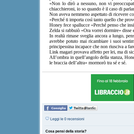
«Non lo dirò a nessuno, non vi preoccupate»
chiacchieroni, io so quando è il caso di parl
Non aveva nemmeno aspettato di ricevere conf
«Perché ti importa così tanto quello che prov
Honey fece spallucce «Perché penso che insiem
Zelda si rabbuiò «Ora vorrei dormire» disse e,
In realtà rimase sveglia ancora a lungo, pe
avrebbe potuto mai ricambiare i suoi sentimen
principessina incapace che non riusciva a fare
Link magari provava affetto per lei, ma di s
All’ombra in quell’angolo della stanza, Hone
le braccia dell’altra» mormorò tra sé e sé.
Leggi le 0 recensioni
Cosa pensi della storia?