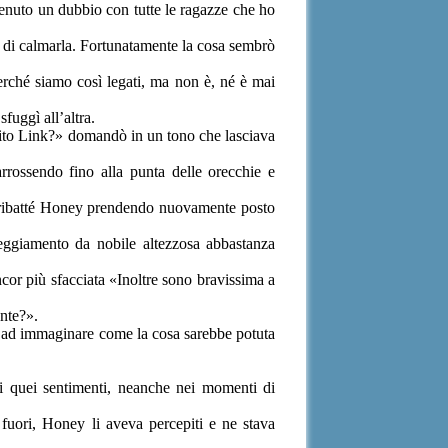
venuto un dubbio con tutte le ragazze che ho
o di calmarla. Fortunatamente la cosa sembrò
erché siamo così legati, ma non è, né è mai
fuggì all’altra.
adito Link?» domandò in un tono che lasciava
rrossendo fino alla punta delle orecchie e
» ribatté Honey prendendo nuovamente posto
tteggiamento da nobile altezzosa abbastanza
ncor più sfacciata «Inoltre sono bravissima a
nte?».
o ad immaginare come la cosa sarebbe potuta
i quei sentimenti, neanche nei momenti di
fuori, Honey li aveva percepiti e ne stava