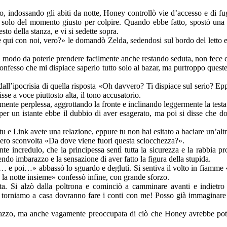
o, indossando gli abiti da notte, Honey controllò vie d’accesso e di fug
a solo del momento giusto per colpire. Quando ebbe fatto, spostò una 
resto della stanza, e vi si sedette sopra.
qui con noi, vero?» le domandò Zelda, sedendosi sul bordo del letto e 
in modo da poterle prendere facilmente anche restando seduta, non fece 
onfesso che mi dispiace saperlo tutto solo al bazar, ma purtroppo ques
a dall’ipocrisia di quella risposta «Oh davvero? Ti dispiace sul serio?
se a voce piuttosto alta, il tono accusatorio.
ente perplessa, aggrottando la fronte e inclinando leggermente la testa 
 per un istante ebbe il dubbio di aver esagerato, ma poi si disse che do
tu e Link avete una relazione, eppure tu non hai esitato a baciare un’al
ro sconvolta «Da dove viene fuori questa sciocchezza?».
nte incredulo, che la principessa sentì tutta la sicurezza e la rabbia 
endo imbarazzo e la sensazione di aver fatto la figura della stupida.
… e poi…» abbassò lo sguardo e deglutì. Si sentiva il volto in fiamme «h
notte insieme» confessò infine, con grande sforzo.
ta. Si alzò dalla poltrona e cominciò a camminare avanti e indietro
torniamo a casa dovranno fare i conti con me! Posso già immaginare c
arazzo, ma anche vagamente preoccupata di ciò che Honey avrebbe pot