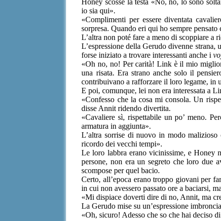
Honey scosse la testa «No, no, lo sono solta
io sia qui».
«Complimenti per essere diventata cavalie
sorpresa. Quando eri qui ho sempre pensato c
L’altra non poté fare a meno di scoppiare a r
L’espressione della Gerudo divenne strana, u
forse iniziato a trovare interessanti anche i
vo
«Oh no, no! Per carità! Link è il mio miglio
una risata. Era strano anche solo il pensier
contribuivano a rafforzare il loro legame, in 
E poi, comunque, lei non era interessata a Lin
«Confesso che la cosa mi consola. Un rispe
disse Annit ridendo divertita.
«Cavaliere sì, rispettabile un po’ meno. Pe
armatura in aggiunta».
L’altra sorrise di nuovo in modo malizioso 
ricordo dei vecchi tempi».
Le loro labbra erano vicinissime, e Honey no
persone, non era un segreto che loro due av
scompose per quel bacio.
Certo, all’epoca erano troppo giovani per far
in cui non avessero passato ore a baciarsi, 
«Mi dispiace doverti dire di no, Annit, ma cr
La Gerudo mise su un’espressione imbronciat
«Oh, sicuro! Adesso che so che hai deciso di 