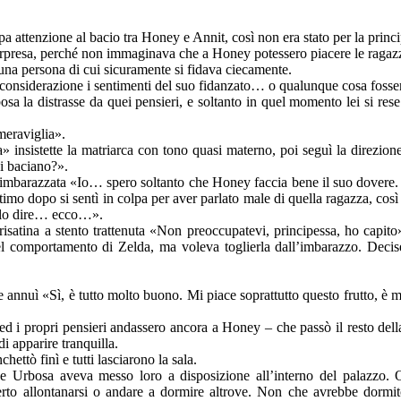
a attenzione al bacio tra Honey e Annit, così non era stato per la princ
orpresa, perché non immaginava che a Honey potessero piacere le ragazze
 una persona di cui sicuramente si fidava ciecamente.
considerazione i sentimenti del suo fidanzato… o qualunque cosa fosse
sa la distrasse da quei pensieri, e soltanto in quel momento lei si res
 meraviglia».
» insistette la matriarca con tono quasi materno, poi seguì la direzio
i baciano?».
 imbarazzata «Io… spero soltanto che Honey faccia bene il suo dovere. Li
imo dopo si sentì in colpa per aver parlato male di quella ragazza, così
solo dire… ecco…».
isatina a stento trattenuta «Non preoccupatevi, principessa, ho capito
el comportamento di Zelda, ma voleva toglierla dall’imbarazzo. Decise
e annuì «Sì, è tutto molto buono. Mi piace soprattutto questo frutto, è m
ed i propri pensieri andassero ancora a Honey – che passò il resto dell
i apparire tranquilla.
hettò finì e tutti lasciarono la sala.
he Urbosa aveva messo loro a disposizione all’interno del palazzo. 
rto allontanarsi o andare a dormire altrove. Non che avrebbe dormit