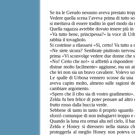
Se tra le Gerudo nessuno aveva prestato tropp
Vedere quella scena l’aveva prima di tutto s
si meritava di essere tradito in quel modo da
Quella ragazza avrebbe dovuto tenere più in 
«Va tutto bene, principessa?» la voce di Urbo
rabbia il tovagliolo.
Si costrinse a rilassarsi «Sì, certo! Va tutto a
«Ne siete sicura? Sembrate piuttosto nervosa
prima «Vi sconvolge vedere due donne che s
«No! Certo che no!» si affrettò a rispondere
distrae molto facilmente» aggiunse, ma un att
che lei non sia un bravo cavaliere. Volevo 
Le spalle di Urbosa vennero scosse da una r
aveva capito molto, almeno sulle ragioni d
cambiare argomento.
«Spero che il cibo sia di vostro gradimento».
Zelda fu ben felice di poter pensare ad altro 
frutto rosso dalla buccia verde.
Sebbene di tanto in tanto il proprio sguardo 
sforzò comunque di non indugiarvi troppo e d
Quando la luna era ormai alta nel cielo, il banc
Zelda e Honey si diressero nella stanza c
proteggerla al meglio Honey non poteva ce