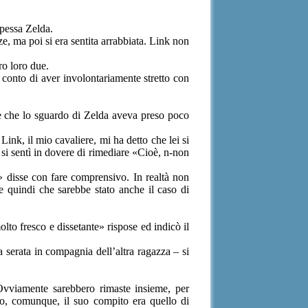
ipessa Zelda.
, ma poi si era sentita arrabbiata. Link non
ro loro due.
e conto di aver involontariamente stretto con
ne che lo sguardo di Zelda aveva preso poco
nk, il mio cavaliere, mi ha detto che lei si
 si sentì in dovere di rimediare «Cioè, n-non
» disse con fare comprensivo. In realtà non
 quindi che sarebbe stato anche il caso di
olto fresco e dissetante» rispose ed indicò il
a serata in compagnia dell’altra ragazza – si
Ovviamente sarebbero rimaste insieme, per
o, comunque, il suo compito era quello di