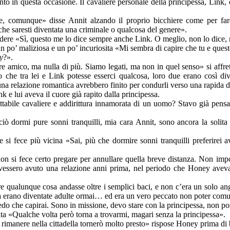
nto in questa occasione. Il cavaliere personale della principessa, Link
re, comunque» disse Annit alzando il proprio bicchiere come per f
he saresti diventata una criminale o qualcosa del genere».
idere «Sì, questo me lo dice sempre anche Link. O meglio, non lo dice, 
n po’ maliziosa e un po’ incuriosita «Mi sembra di capire che tu e quest
y
?».
re amico, ma nulla di più. Siamo legati, ma non in quel senso» si affre
o che tra lei e Link potesse esserci qualcosa, loro due erano così div
una relazione romantica avrebbero finito per condurli verso una rapida di
k e lui aveva il cuore già rapito dalla principessa.
ttabile cavaliere e addirittura innamorata di un uomo? Stavo già pens
rciò dormi pure sonni tranquilli, mia cara Annit, sono ancora la soli
e si fece più vicina «Sai, più che dormire sonni tranquilli preferirei
n si fece certo pregare per annullare quella breve distanza. Non impor
essero avuto una relazione anni prima, nel periodo che Honey aveva pa
e qualunque cosa andasse oltre i semplici baci, e non c’era un solo ango
ma erano diventate adulte ormai… ed era un vero peccato non poter comu
edo che capirai. Sono in missione, devo stare con la principessa, non p
a «Qualche volta però torna a trovarmi, magari senza la principessa».
rimanere nella cittadella tornerò molto presto» rispose Honey prima di 