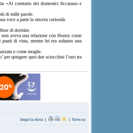
tta «Al contrario dei domestici ficcanaso e
iù di mille parole.
a voce a parte la sincera curiosità.
finse di dormire.
e se non aveva una relazione con Honey come
i punti di vista, mentre lei era soltanto una
idanzata o come moglie.
’ per spingere quei due sciocchini l’uno tra
Segui la storia
|
|
Torna su