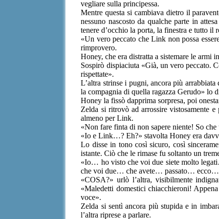
vegliare sulla principessa.
Mentre questa si cambiava dietro il paravent
nessuno nascosto da qualche parte in attes
tenere d’occhio la porta, la finestra e tutto il 
«Un vero peccato che Link non possa essere 
rimprovero.
Honey, che era distratta a sistemare le armi 
Sospirò dispiaciuta «Già, un vero peccato. C
rispettate».
L’altra strinse i pugni, ancora più arrabbiat
la compagnia di quella ragazza Gerudo» lo dis
Honey la fissò dapprima sorpresa, poi onestam
Zelda si ritrovò ad arrossire vistosamente e
almeno per Link.
«Non fare finta di non sapere niente! So che 
«Io e Link…? Eh?» stavolta Honey era davve
Lo disse in tono così sicuro, così sincerame
istante. Ciò che le rimase fu soltanto un trem
«Io… ho visto che voi due siete molto legati
che voi due… che avete… passato… ecco… la 
«COSA?» urlò l’altra, visibilmente indigna
«Maledetti domestici chiacchieroni! Appena 
voce».
Zelda si sentì ancora più stupida e in imb
l’altra riprese a parlare.