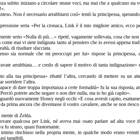
za subito iniziano a circolare strane voci, ma mai che a qualcuno sia 
!».
inteso. Non è necessario arrabbiarsi così» tentò la principessa, sperand
spressione seria «Per la cronaca, Link è il mio migliore amico, ecco p
mente serio «Nulla di più…» ripeté, vagamente sollevata, cosa che non s
a come mai vi siete indignata tanto al pensiero che io avessi appena tr
ltà, di risultare sfacciata.
nso sia normale che mi preoccupi per lui» rispose la principessa, a
ravate arrabbiata… e credo di sapere il motivo di tanta indignazione
o alla tua principessa» ribatté l’altra, cercando di mettere su un a
r sorridere l’altra.
apace di dare troppa importanza a certe formalità» fu la sua risposta, a
 Perciò potrete anche negare o non dire nulla, ma io ho già capito».
, guardò nuovamente Honey negli occhi «E cosa avresti capito, esattame
da prima ancora che diventasse il vostro cavaliere, anche se non riesc
 mente di Zelda.
vare qualcosa per Link, né aveva mai osato parlare ad alta voce d
va fu strano, quasi frastornante.
intimo rinchiuso nella propria mente, in qualche modo erano venuti 
si tangibili.