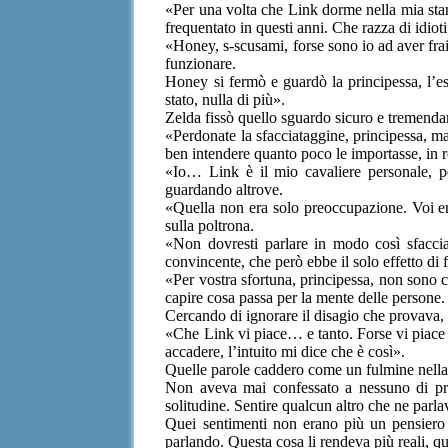
«Per una volta che Link dorme nella mia stan
frequentato in questi anni. Che razza di idioti
«Honey, s-scusami, forse sono io ad aver fra
funzionare.
Honey si fermò e guardò la principessa, l’e
stato, nulla di più».
Zelda fissò quello sguardo sicuro e tremenda
«Perdonate la sfacciataggine, principessa, m
ben intendere quanto poco le importasse, in rea
«Io… Link è il mio cavaliere personale, pe
guardando altrove.
«Quella non era solo preoccupazione. Voi e
sulla poltrona.
«Non dovresti parlare in modo così sfacciat
convincente, che però ebbe il solo effetto di fa
«Per vostra sfortuna, principessa, non sono c
capire cosa passa per la mente delle persone.
Cercando di ignorare il disagio che provava
«Che Link vi piace… e tanto. Forse vi piace 
accadere, l’intuito mi dice che è così».
Quelle parole caddero come un fulmine nella
Non aveva mai confessato a nessuno di pro
solitudine. Sentire qualcun altro che ne parla
Quei sentimenti non erano più un pensiero 
parlando. Questa cosa li rendeva più reali, qua