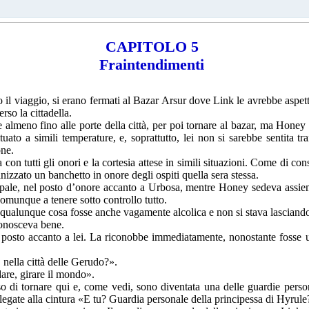
CAPITOLO 5
Fraintendimenti
o il viaggio, si erano fermati al Bazar Arsur dove Link le avrebbe aspet
rso la cittadella.
almeno fino alle porte della città, per poi tornare al bazar, ma Honey 
ato a simili temperature, e, soprattutto, lei non si sarebbe sentita tra
one.
ta con tutti gli onori e la cortesia attese in simili situazioni. Come di c
nizzato un banchetto in onore degli ospiti quella sera stessa.
ipale, nel posto d’onore accanto a Urbosa, mentre Honey sedeva assieme
comunque a tenere sotto controllo tutto.
qualunque cosa fosse anche vagamente alcolica e non si stava lasciand
onosceva bene.
posto accanto a lei. La riconobbe immediatamente, nonostante fosse 
, nella città delle Gerudo?».
dare, girare il mondo».
di tornare qui e, come vedi, sono diventata una delle guardie personal
 legate alla cintura «E tu? Guardia personale della principessa di Hyrule