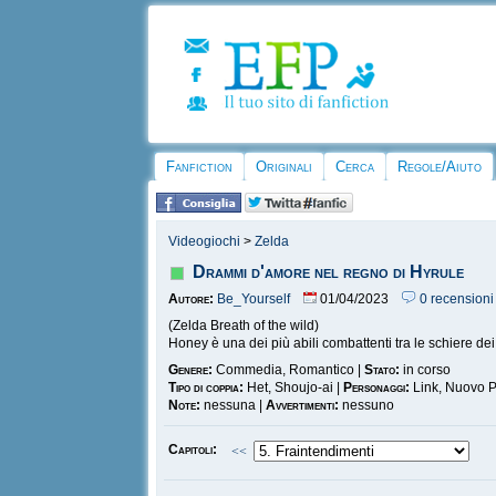
Fanfiction
Originali
Cerca
Regole/Aiuto
Videogiochi
>
Zelda
Drammi d'amore nel regno di Hyrule
Autore:
Be_Yourself
01/04/2023
0 recensioni
(Zelda Breath of the wild)
Honey è una dei più abili combattenti tra le schiere dei c
Genere:
Commedia, Romantico |
Stato:
in corso
Tipo di coppia:
Het, Shoujo-ai |
Personaggi:
Link, Nuovo P
Note:
nessuna |
Avvertimenti:
nessuno
Capitoli:
<<