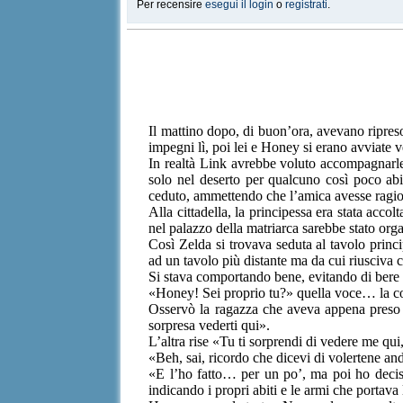
Per recensire
esegui il login
o
registrati
.
Il mattino dopo, di buon’ora, avevano ripres
impegni lì, poi lei e Honey si erano avviate ve
In realtà Link avrebbe voluto accompagnarle 
solo nel deserto per qualcuno così poco abitu
ceduto, ammettendo che l’amica avesse ragi
Alla cittadella, la principessa era stata accol
nel palazzo della matriarca sarebbe stato orga
Così Zelda si trovava seduta al tavolo princ
ad un tavolo più distante ma da cui riusciva 
Si stava comportando bene, evitando di bere 
«Honey! Sei proprio tu?» quella voce… la c
Osservò la ragazza che aveva appena preso 
sorpresa vederti qui».
L’altra rise «Tu ti sorprendi di vedere me qui
«Beh, sai, ricordo che dicevi di volertene an
«E l’ho fatto… per un po’, ma poi ho deciso 
indicando i propri abiti e le armi che portava