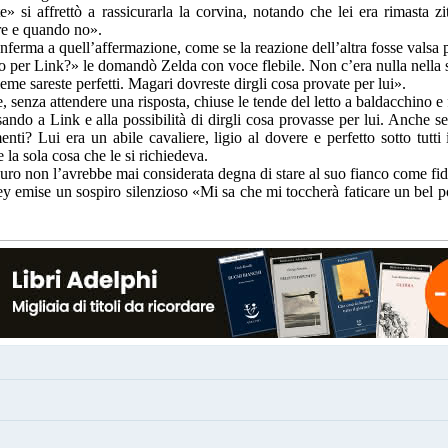
 si affrettò a rassicurarla la corvina, notando che lei era rimasta zi
are e quando no».
erma a quell’affermazione, come se la reazione dell’altra fosse valsa p
o per Link?» le domandò Zelda con voce flebile. Non c’era nulla nella su
e sareste perfetti. Magari dovreste dirgli cosa provate per lui».
 senza attendere una risposta, chiuse le tende del letto a baldacchino e 
nsando a Link e alla possibilità di dirgli cosa provasse per lui. Anch
ti? Lui era un abile cavaliere, ligio al dovere e perfetto sotto tutti 
 la sola cosa che le si richiedeva.
icuro non l’avrebbe mai considerata degna di stare al suo fianco come f
y emise un sospiro silenzioso «Mi sa che mi toccherà faticare un bel po