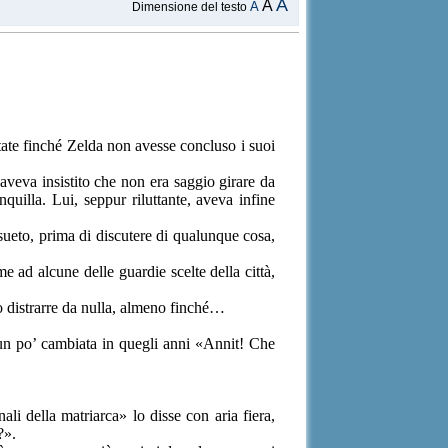
A
A
A
Dimensione del testo
tate finché Zelda non avesse concluso i suoi
aveva insistito che non era saggio girare da
nquilla. Lui, seppur riluttante, aveva infine
onsueto, prima di discutere di qualunque cosa,
 ad alcune delle guardie scelte della città,
o distrarre da nulla, almeno finché…
un po’ cambiata in quegli anni «Annit! Che
i della matriarca» lo disse con aria fiera,
?».