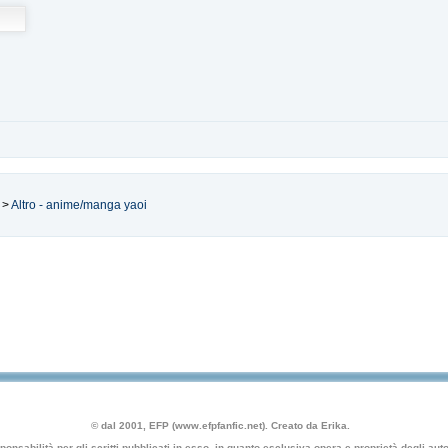
>
Altro - anime/manga yaoi
© dal 2001, EFP (www.efpfanfic.net). Creato da Erika.
nsabilità per gli scritti pubblicati in esso, in quanto esclusiva opera e proprietà degli autor