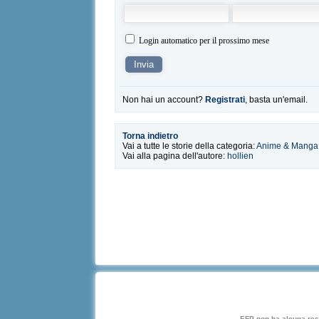
Login automatico per il prossimo mese
Non hai un account?
Registrati
, basta un'email.
Torna indietro
Vai a tutte le storie della categoria:
Anime & Manga
Vai alla pagina dell'autore:
hollien
EFP non ha alcuna respo