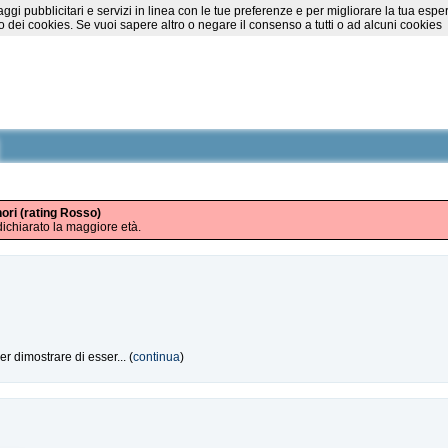
essaggi pubblicitari e servizi in linea con le tue preferenze e per migliorare la tu
 dei cookies. Se vuoi sapere altro o negare il consenso a tutti o ad alcuni cookies
nori (rating Rosso)
ichiarato la maggiore età.
r dimostrare di esser... (
continua
)