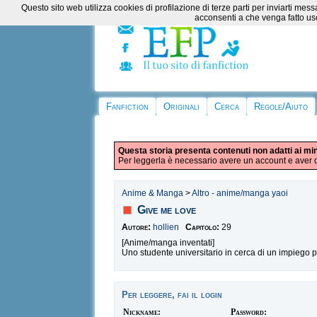
Questo sito web utilizza cookies di profilazione di terze parti per inviarti m
acconsenti a che venga fatto uso
Fanfiction
Originali
Cerca
Regole/Aiuto
Questa storia presenta contenuti non adatti ai mi
Per leggerla è necessario avere un account e aver d
Anime & Manga
>
Altro - anime/manga yaoi
Give me love
Autore:
hollien
Capitolo:
29
[Anime/manga inventati]
Uno studente universitario in cerca di un impiego pe
Per leggere, fai il login
Nickname:
Password: