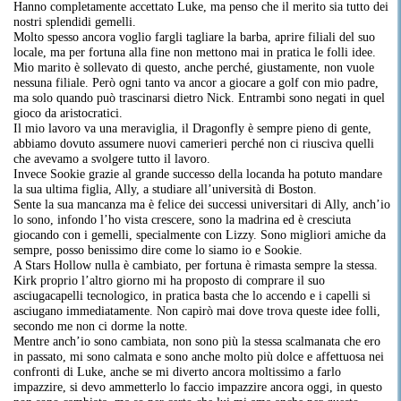
Hanno completamente accettato Luke, ma penso che il merito sia tutto dei
nostri splendidi gemelli.
Molto spesso ancora voglio fargli tagliare la barba, aprire filiali del suo
locale, ma per fortuna alla fine non mettono mai in pratica le folli idee.
Mio marito è sollevato di questo, anche perché, giustamente, non vuole
nessuna filiale. Però ogni tanto va ancor a giocare a golf con mio padre,
ma solo quando può trascinarsi dietro Nick. Entrambi sono negati in quel
gioco da aristocratici.
Il mio lavoro va una meraviglia, il Dragonfly è sempre pieno di gente,
abbiamo dovuto assumere nuovi camerieri perché non ci riusciva quelli
che avevamo a svolgere tutto il lavoro.
Invece Sookie grazie al grande successo della locanda ha potuto mandare
la sua ultima figlia, Ally, a studiare all’università di Boston.
Sente la sua mancanza ma è felice dei successi universitari di Ally, anch’io
lo sono, infondo l’ho vista crescere, sono la madrina ed è cresciuta
giocando con i gemelli, specialmente con Lizzy. Sono migliori amiche da
sempre, posso benissimo dire come lo siamo io e Sookie.
A Stars Hollow nulla è cambiato, per fortuna è rimasta sempre la stessa.
Kirk proprio l’altro giorno mi ha proposto di comprare il suo
asciugacapelli tecnologico, in pratica basta che lo accendo e i capelli si
asciugano immediatamente. Non capirò mai dove trova queste idee folli,
secondo me non ci dorme la notte.
Mentre anch’io sono cambiata, non sono più la stessa scalmanata che ero
in passato, mi sono calmata e sono anche molto più dolce e affettuosa nei
confronti di Luke, anche se mi diverto ancora moltissimo a farlo
impazzire, si devo ammetterlo lo faccio impazzire ancora oggi, in questo