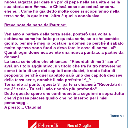
nuova ragazza per dare un po' di pepe nella sua vita e nella
sua storia con Emma... e Chissà cosa succederà ancora...
ehehe... Come ho già detto molte cose si scopriranno nella
terza serie, la quale tra l'altro è quella conclusiva.
Breve nota da parte dell'autrice:
Veniamo a parlare della terza serie, posterò una volta a
settimana come ho fatto per questa serie, solo che cambio
giorno, per me è meglio postare la domenica perchè il sabato
molto spesso sono fuori o devo fare le cose di corsa.. =P
Quindi ogni domenica avrete una nuova puntata, a partire da
domani.
La terza serie oltre che chiamarsi "Ricordati di me 3° serie"
avrà un titolo aggiuntivo, un titolo che tra l'altro ritroveremo
come titolo di uno dei capitoli conclusivi, è stato fatto di
proposito perchè quel capitolo sarà uno dei capitoli decisivi
della terza serie, nonchè il mio preferito! ^_^
Tornando al punto, questa 3° parte si chiamerà "Ricordati di
me 3° serie - Tu sei il mio ricordo più profondo".
Detto questo spero che continuerete a seguirmi e soprattutto
che vi possa piacere quello che ho inserbo per i miei
personaggi.
A presto... Claudia!
Torna su