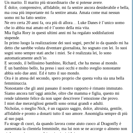
Un marito. Il marito più straordinario che si potesse avere.
È dolce, comprensivo, affidabile, mi fa sentire ancora desiderabile e bella,
ma cosa più importante mi fa sentire amata. Amata come mai nessun
uomo mi ha fatto sentire.
Ne ero certa 20 anni fa, ora più di allora… Luke Danes è l’unico uomo
che io abbia mai amato ed è l’uomo della mia vita.
Mia figlia Rory in questi ultimi anni mi ha regalato soddisfazioni
stupende.
In primo luogo la realizzazione dei suoi sogni, perché io da quando mi ha
detto che sarebbe voluta diventare giornalista, ho sognato con lei. Io suoi
sogni sono sempre stati anche i miei. Se è realizzata lei, lo sono
automaticamente anch’io.
E secondo, il bellissimo bambino, Richard, che ha messo al mondo.
È un bambino bello, ha preso i suoi occhi e molto sveglio nonostante
abbia solo due anni. Ed è tutto il suo mondo.
Ora è in attesa del secondo, spero proprio che questa volta sia una bella
femminuccia.
Nonostante che gli anni passano il nostro rapporto è rimasto immutato.
Siamo ancora tutt’oggi amiche, oltre che mamma e figlia, questo mi
rende talmente felice da non saper descrivere l’emozione che provo.
I miei due meravigliosi gemelli sono ormai grandi e adulti.
Nicholas, o meglio Nick, è un ragazzo saggio, dolce, altruista, gentile,
affidabile e pronto a donarti tutto il suo amore. Assomiglia sempre di più
al suo papà.
Fa strage di cuori, da quando lavora come aiuto cuoco al Dragonfly è
aumentata la clientela femminile, ma lui non se ne accorge o almeno non