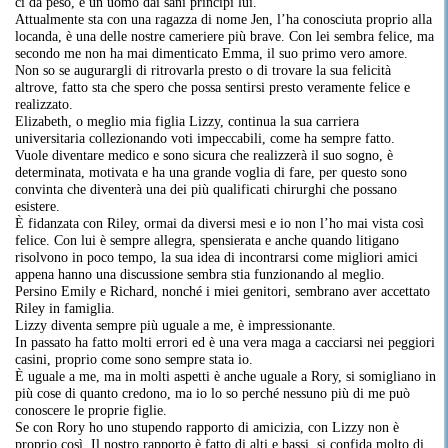
ci da peso, è un uomo dai sani principi lui.
Attualmente sta con una ragazza di nome Jen, l’ha conosciuta proprio alla
locanda, è una delle nostre cameriere più brave. Con lei sembra felice, ma
secondo me non ha mai dimenticato Emma, il suo primo vero amore.
Non so se augurargli di ritrovarla presto o di trovare la sua felicità
altrove, fatto sta che spero che possa sentirsi presto veramente felice e
realizzato.
Elizabeth, o meglio mia figlia Lizzy, continua la sua carriera
universitaria collezionando voti impeccabili, come ha sempre fatto.
Vuole diventare medico e sono sicura che realizzerà il suo sogno, è
determinata, motivata e ha una grande voglia di fare, per questo sono
convinta che diventerà una dei più qualificati chirurghi che possano
esistere.
È fidanzata con Riley, ormai da diversi mesi e io non l’ho mai vista così
felice. Con lui è sempre allegra, spensierata e anche quando litigano
risolvono in poco tempo, la sua idea di incontrarsi come migliori amici
appena hanno una discussione sembra stia funzionando al meglio.
Persino Emily e Richard, nonché i miei genitori, sembrano aver accettato
Riley in famiglia.
Lizzy diventa sempre più uguale a me, è impressionante.
In passato ha fatto molti errori ed è una vera maga a cacciarsi nei peggiori
casini, proprio come sono sempre stata io.
È uguale a me, ma in molti aspetti è anche uguale a Rory, si somigliano in
più cose di quanto credono, ma io lo so perché nessuno più di me può
conoscere le proprie figlie.
Se con Rory ho uno stupendo rapporto di amicizia, con Lizzy non è
proprio così. Il nostro rapporto è fatto di alti e bassi, si confida molto di