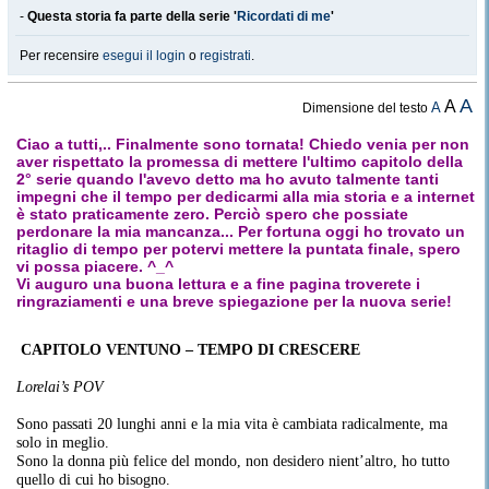
-
Questa storia fa parte della serie '
Ricordati di me
'
Per recensire
esegui il login
o
registrati
.
A
A
A
Dimensione del testo
Ciao a tutti,.. Finalmente sono tornata! Chiedo venia per non
aver rispettato la promessa di mettere l'ultimo capitolo della
2° serie quando l'avevo detto ma ho avuto talmente tanti
impegni che il tempo per dedicarmi alla mia storia e a internet
è stato praticamente zero. Perciò spero che possiate
perdonare la mia mancanza... Per fortuna oggi ho trovato un
ritaglio di tempo per potervi mettere la puntata finale, spero
vi possa piacere. ^_^
Vi auguro una buona lettura e a fine pagina troverete i
ringraziamenti e una breve spiegazione per la nuova serie!
CAPITOLO VENTUNO – TEMPO DI CRESCERE
Lorelai’s POV
Sono passati 20 lunghi anni e la mia vita è cambiata radicalmente, ma
solo in meglio.
Sono la donna più felice del mondo, non desidero nient’altro, ho tutto
quello di cui ho bisogno.