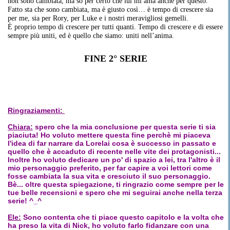
non sono cambiata, ma so per certo che lui mi ama anche per questo.
Fatto sta che sono cambiata, ma è giusto così… è tempo di crescere sia
per me, sia per Rory, per Luke e i nostri meravigliosi gemelli.
È proprio tempo di crescere per tutti quanti. Tempo di crescere e di essere
sempre più uniti, ed è quello che siamo: uniti nell’anima.
FINE 2° SERIE
Ringraziamenti:
Chiara:
spero che la mia conclusione per questa serie ti sia
piaciuta! Ho voluto mettere questa fine perchè mi piaceva
l'idea di far narrare da Lorelai cosa è successo in passato e
quello che è accaduto di recente nelle vite dei protagonisti...
Inoltre ho voluto dedicare un po' di spazio a lei, tra l'altro è il
mio personaggio preferito, per far capire a voi lettori come
fosse cambiata la sua vita e cresciuto il suo personaggio.
Bè... oltre questa spiegazione, ti ringrazio come sempre per le
tue belle recensioni e spero che mi seguirai anche nella terza
serie! ^_^
Ele:
Sono contenta che ti piace questo capitolo e la volta che
ha preso la vita di Nick, ho voluto farlo fidanzare con una