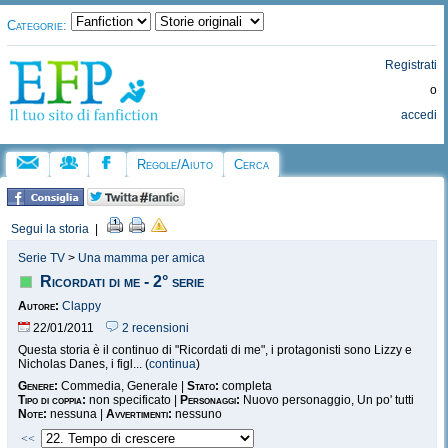
Categorie:
Registrati
o
accedi
Regole/Aiuto
Cerca
Segui la storia
|
Serie TV
>
Una mamma per amica
Ricordati di me - 2° serie
Autore:
Clappy
22/01/2011
2 recensioni
Questa storia è il continuo di "Ricordati di me", i protagonisti sono Lizzy e
Nicholas Danes, i figl... (
continua
)
Genere:
Commedia, Generale |
Stato:
completa
Tipo di coppia:
non specificato |
Personaggi:
Nuovo personaggio, Un po' tutti
Note:
nessuna |
Avvertimenti:
nessuno
<<