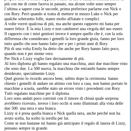
più con me di come faceva in passato, ma alcune volte sono sempre
l’ultima a sapere cosa le succede, prima preferisce parlarne con Nick o
con Rory. Però quando si tratta di mettere in mezzo Luke o Nick per
qualche scherzetto folle, siamo molto affiatate e complici.
A volte vorrei qualcosa di più, ma anche questo rapporto mi basta per
essere felice. È la mia Lizzy e non cambierei una virgola del suo essere.
Il rapporto con i miei genitori invece è sempre quello che è, con la sola
differenza che considerano i gemelli la loro grande gioia, fanno per loro
tutto quello che non hanno fatto per e per i primi anni di Rory.
Più di una volta Emily ha detto che anche per Rory hanno fatto poco,
quando non è per niente vero.
Per Nick e Lizzy voglio fare decisamente di più.
Al loro diploma gli hanno regalato una macchina, anzi due macchine visto
che sono due. La 500 nuova, la macchina che entrambi hanno sempre
desiderato, specialmente Lizzy.
Quel giorno lo ricordo ancora bene, subito dopo la cerimonia hanno
chiesto i gemelli di andare un attimo con loro a casa, non hanno portato le
macchine a scuola, sarebbe stato un errore visto i precedenti con Rory.
Tutti regalano macchine per il diploma.
Loro sono andati poco convinti con il timore di chissà quale sorpresa
avrebbero ricevuto, invece i loro occhi si sono illuminati alla vista delle
due 500. una nera e una bianca.
Lizzy si è presa quella bianca e Nick quella nera, anche perché non ha
avuto scelta, ha scelto la sorella per lui.
Come se non bastasse mi hanno già anticipato il regalo di laurea di Lizzy,
pensano sempre in grande.