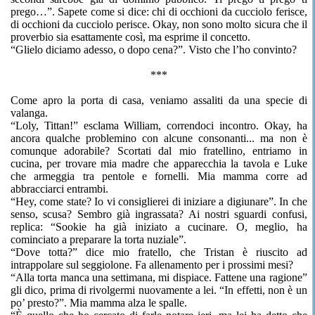
prego…”. Sapete come si dice: chi di occhioni da cucciolo ferisce,
di occhioni da cucciolo perisce. Okay, non sono molto sicura che il
proverbio sia esattamente così, ma esprime il concetto.
“Glielo diciamo adesso, o dopo cena?”. Visto che l’ho convinto?
***
Come apro la porta di casa, veniamo assaliti da una specie di
valanga.
“Loly, Tittan!” esclama William, correndoci incontro. Okay, ha
ancora qualche problemino con alcune consonanti... ma non è
comunque adorabile? Scortati dal mio fratellino, entriamo in
cucina, per trovare mia madre che apparecchia la tavola e Luke
che armeggia tra pentole e fornelli. Mia mamma corre ad
abbracciarci entrambi.
“Hey, come state? Io vi consiglierei di iniziare a digiunare”. In che
senso, scusa? Sembro già ingrassata? Ai nostri sguardi confusi,
replica: “Sookie ha già iniziato a cucinare. O, meglio, ha
cominciato a preparare la torta nuziale”.
“Dove totta?” dice mio fratello, che Tristan è riuscito ad
intrappolare sul seggiolone. Fa allenamento per i prossimi mesi?
“Alla torta manca una settimana, mi dispiace. Fattene una ragione”
gli dico, prima di rivolgermi nuovamente a lei. “In effetti, non è un
po’ presto?”. Mia mamma alza le spalle.