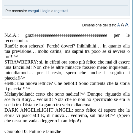
Per recensire
esegui il login
o
registrati
.
A
A
A
Dimensione del testo
N.d.A.: grazieeeeeeeeeeeeeeeeeeeeeeeeeeeeeeeeeee per le
recensioni a:
Ran91: non scherzo! Perché dovrei? Ihihihihihi… In quanto alla
tua previsione… molto carina, ma saprai tra poco se si avvera o
no!!!^^
STRAWBERRY: sì, in effetti ora sono più felice che mai di essere
una fanciulla!! Non che le altre minacce fossero meno inquietanti,
intendiamoci… per il resto, spero che anche il seguito ti
piaccia!!^^
ele88: una nuova lettrice? Che bello!!! Sono contenta che la storia
ti piaccia!!!^^
Melanyholland: certo che sono sadica!!^^ Dunque, riguardo alla
scelta di Rory… vedrai!!! Nota che io non ho specificato se era la
scelta tra Tristan e Logan o tra velo e diadema…
DARK ANGELeLIGHT ANGEL: sono felice di sapere che la
storia vi piaccia!!! E, di nuovo… vedremo, sul finale!!^^ (Spero
che nessuno vada a leggerlo in anticipo!)
Capitolo 10- Futuro e famiglie