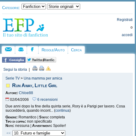
Categorie:
Registrati
o
accedi
Regole/Aiuto
Cerca
Segui la storia
|
Serie TV
>
Una mamma per amica
Run Away, Little Girl
Autore:
Chloe88
02/04/2006
6 recensioni
Due anni dopo la fine della quinta serie, Rory è a Parigi per lavoro. Cosa
succedderà, quando incont... (
continua
)
Genere:
Romantico |
Stato:
completa
Tipo di coppia:
non specificato
Note:
nessuna |
Avvertimenti:
Spoiler!
<<