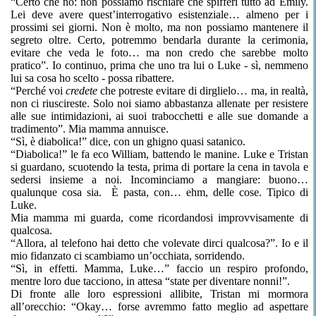
“Certo che no: non possiamo rischiare che spifferi tutto ad Emily.
Lei deve avere quest’interrogativo esistenziale… almeno per i
prossimi sei giorni. Non è molto, ma non possiamo mantenere il
segreto oltre. Certo, potremmo bendarla durante la cerimonia,
evitare che veda le foto… ma non credo che sarebbe molto
pratico”. Io continuo, prima che uno tra lui o Luke - sì, nemmeno
lui sa cosa ho scelto - possa ribattere.
“Perché voi
credete
che potreste evitare di dirglielo… ma, in realtà,
non ci riuscireste. Solo noi siamo abbastanza allenate per resistere
alle sue intimidazioni, ai suoi trabocchetti e alle sue domande a
tradimento”. Mia mamma annuisce.
“Sì, è diabolica!” dice, con un ghigno quasi satanico.
“Diabolica!” le fa eco William, battendo le manine. Luke e Tristan
si guardano, scuotendo la testa, prima di portare la cena in tavola e
sedersi insieme a noi. Incominciamo a mangiare: buono…
qualunque cosa sia.
È pasta, con… ehm, delle cose. Tipico di
Luke.
Mia mamma mi guarda, come ricordandosi improvvisamente di
qualcosa.
“Allora, al telefono hai detto che volevate dirci qualcosa?”. Io e il
mio fidanzato ci scambiamo un’occhiata, sorridendo.
“Sì, in effetti. Mamma, Luke…” faccio un respiro profondo,
mentre loro due tacciono, in attesa “state per diventare nonni!”.
Di fronte alle loro espressioni allibite, Tristan mi mormora
all’orecchio: “Okay… forse avremmo fatto meglio ad aspettare