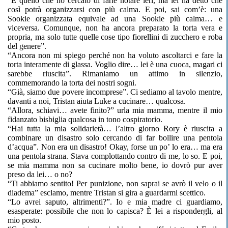
“È quello che ho cercato di farle notare ieri, ma lei ha detto che
così potrà organizzarsi con più calma. E poi, sai com’è: una
Sookie organizzata equivale ad una Sookie più calma… e
viceversa. Comunque, non ha ancora preparato la torta vera e
propria, ma solo tutte quelle cose tipo fiorellini di zucchero e roba
del genere”.
“Ancora non mi spiego perché non ha voluto ascoltarci e fare la
torta interamente di glassa. Voglio dire… lei è una cuoca, magari ci
sarebbe riuscita”. Rimaniamo un attimo in silenzio,
commemorando la torta dei nostri sogni.
“Già, siamo due povere incomprese”. Ci sediamo al tavolo mentre,
davanti a noi, Tristan aiuta Luke a cucinare… qualcosa.
“Allora, schiavi… avete finito?” urla mia mamma, mentre il mio
fidanzato bisbiglia qualcosa in tono cospiratorio.
“Hai tutta la mia solidarietà… l’altro giorno Rory è riuscita a
combinare un disastro solo cercando di far bollire una pentola
d’acqua”. Non era un disastro! Okay, forse un po’ lo era… ma era
una pentola strana. Stava complottando contro di me, lo so. E poi,
se mia mamma non sa cucinare molto bene, io dovrò pur aver
preso da lei… o no?
“Ti abbiamo sentito! Per punizione, non saprai se avrò il velo o il
diadema” esclamo, mentre Tristan si gira a guardarmi scettico.
“Lo avrei saputo, altrimenti?”. Io e mia madre ci guardiamo,
esasperate: possibile che non lo capisca? È lei a rispondergli, al
mio posto.