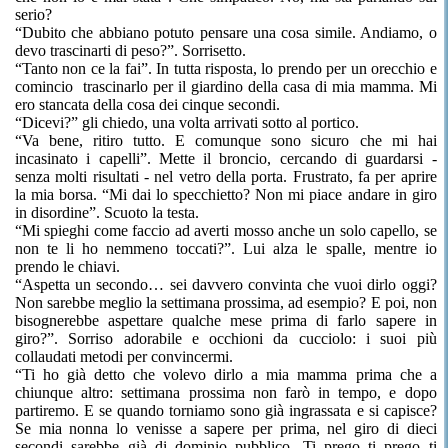
serio?
“Dubito che abbiano potuto pensare una cosa simile. Andiamo, o
devo trascinarti di peso?”. Sorrisetto.
“Tanto non ce la fai”. In tutta risposta, lo prendo per un orecchio e
comincio
trascinarlo per il giardino della casa di mia mamma. Mi
ero stancata della cosa dei cinque secondi.
“Dicevi?” gli chiedo, una volta arrivati sotto al portico.
“Va bene, ritiro tutto. E comunque sono sicuro che mi hai
incasinato i capelli”. Mette il broncio, cercando di guardarsi -
senza molti risultati - nel vetro della porta. Frustrato, fa per aprire
la mia borsa. “Mi dai lo specchietto? Non mi piace andare in giro
in disordine”. Scuoto la testa.
“Mi spieghi come faccio ad averti mosso anche un solo capello, se
non te li ho nemmeno toccati?”. Lui alza le spalle, mentre io
prendo le chiavi.
“Aspetta un secondo… sei davvero convinta che vuoi dirlo oggi?
Non sarebbe meglio la settimana prossima, ad esempio? E poi, non
bisognerebbe aspettare qualche mese prima di farlo sapere in
giro?”. Sorriso adorabile e occhioni da cucciolo: i suoi più
collaudati metodi per convincermi.
“Ti ho già detto che volevo dirlo a mia mamma prima che a
chiunque altro: settimana prossima non farò in tempo, e dopo
partiremo. E se quando torniamo sono già ingrassata e si capisce?
Se mia nonna lo venisse a sapere per prima, nel giro di dieci
secondi sarebbe già di dominio pubblico. Ti prego ti prego ti