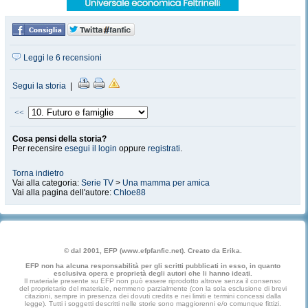
Leggi le 6 recensioni
Segui la storia
|
<<
Cosa pensi della storia?
Per recensire
esegui il login
oppure
registrati
.
Torna indietro
Vai alla categoria:
Serie TV
>
Una mamma per amica
Vai alla pagina dell'autore:
Chloe88
© dal 2001, EFP (www.efpfanfic.net). Creato da Erika.
EFP non ha alcuna responsabilità per gli scritti pubblicati in esso, in quanto
esclusiva opera e proprietà degli autori che li hanno ideati.
Il materiale presente su EFP non può essere riprodotto altrove senza il consenso
del proprietario del materiale, nemmeno parzialmente (con la sola esclusione di brevi
citazioni, sempre in presenza dei dovuti credits e nei limiti e termini concessi dalla
legge). Tutti i soggetti descritti nelle storie sono maggiorenni e/o comunque fittizi.