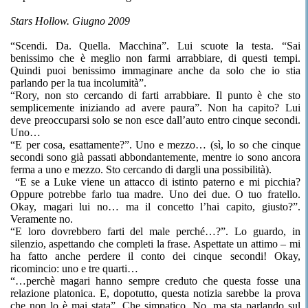
Stars Hollow. Giugno 2009
“Scendi. Da. Quella. Macchina”. Lui scuote la testa. “Sai
benissimo che è meglio non farmi arrabbiare, di questi tempi.
Quindi puoi benissimo immaginare anche da solo che io stia
parlando per la tua incolumità”.
“Rory, non sto cercando di farti arrabbiare. Il punto è che sto
semplicemente iniziando ad avere paura”. Non ha capito? Lui
deve preoccuparsi solo se non esce dall’auto entro cinque secondi.
Uno…
“E per cosa, esattamente?”. Uno e mezzo… (sì, lo so che cinque
secondi sono già passati abbondantemente, mentre io sono ancora
ferma a uno e mezzo. Sto cercando di dargli una possibilità).
“E se a Luke viene un attacco di istinto paterno e mi picchia?
Oppure potrebbe farlo tua madre. Uno dei due. O tuo fratello.
Okay, magari lui no… ma il concetto l’hai capito, giusto?”.
Veramente no.
“E loro dovrebbero farti del male perché…?”. Lo guardo, in
silenzio, aspettando che completi la frase. Aspettate un attimo – mi
ha fatto anche perdere il conto dei cinque secondi! Okay,
ricomincio: uno e tre quarti…
“…perchè magari hanno sempre creduto che questa fosse una
relazione platonica. E, dopotutto, questa notizia sarebbe la prova
che non lo è mai stata”. Che simpatico. No, ma sta parlando sul