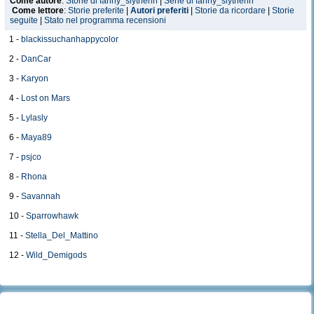
Come autore
:
Storie di fanny_slytherin
|
Serie di fanny_slytherin
Come lettore
:
Storie preferite
|
Autori preferiti
|
Storie da ricordare
|
Storie
seguite
|
Stato nel programma recensioni
1 -
blackissuchanhappycolor
2 -
DanCar
3 -
Karyon
4 -
Lost on Mars
5 -
Lylasly
6 -
Maya89
7 -
psjco
8 -
Rhona
9 -
Savannah
10 -
Sparrowhawk
11 -
Stella_Del_Mattino
12 -
Wild_Demigods