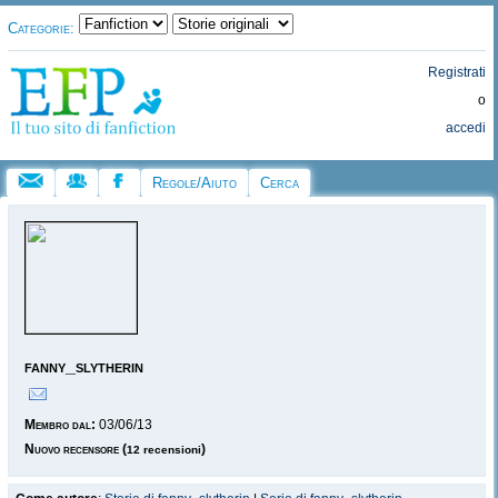
Categorie:
Registrati
o
accedi
Regole/Aiuto
Cerca
fanny_slytherin
Membro dal:
03/06/13
Nuovo recensore
(
)
12 recensioni