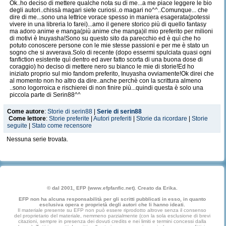
Ok..ho deciso di mettere qualche nota su di me...a me piace leggere le bio
degli autori..chissà magari siete curiosi..o magari no^^..Comunque... che
dire di me...sono una lettrice vorace spesso in maniera esagerata(potessi
vivere in una libreria lo farei)...amo il genere storico più di quello fantasy
ma adoro anime e manga(più anime che manga)il mio preferito per milioni
di motivi è Inuyasha!Sono su questo sito da parecchio ed è quì che ho
potuto conoscere persone con le mie stesse passioni e per me è stato un
sogno che si avverava.Solo di recente (dopo essermi spulciata quasi ogni
fanfiction esistente quì dentro ed aver fatto scorta di una buona dose di
coraggio) ho deciso di mettere nero su bianco le mie di storie!Ed ho
iniziato proprio sul mio fandom preferito, Inuyasha ovviamente!Ok direi che
al momento non ho altro da dire..anche perchè con la scrittura almeno
..sono logorroica e rischierei di non finire più...quindi questa è solo una
piccola parte di Serin88^^
Come autore
:
Storie di serin88
|
Serie di serin88
Come lettore
:
Storie preferite
|
Autori preferiti
|
Storie da ricordare
|
Storie
seguite
|
Stato come recensore
Nessuna serie trovata.
© dal 2001, EFP (www.efpfanfic.net). Creato da Erika.
EFP non ha alcuna responsabilità per gli scritti pubblicati in esso, in quanto
esclusiva opera e proprietà degli autori che li hanno ideati.
Il materiale presente su EFP non può essere riprodotto altrove senza il consenso
del proprietario del materiale, nemmeno parzialmente (con la sola esclusione di brevi
citazioni, sempre in presenza dei dovuti credits e nei limiti e termini concessi dalla