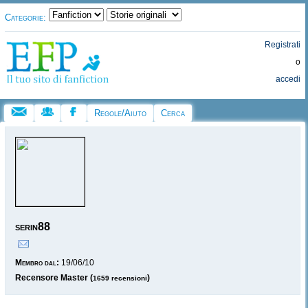
Categorie:
Registrati
o
accedi
Regole/Aiuto
Cerca
serin88
Membro dal:
19/06/10
Recensore Master (
)
1659 recensioni