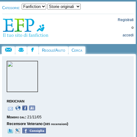
Categorie:
Registrati
o
accedi
Regole/Aiuto
Cerca
rekichan
Membro dal:
21/11/05
Recensore Veterano (
)
385 recensioni