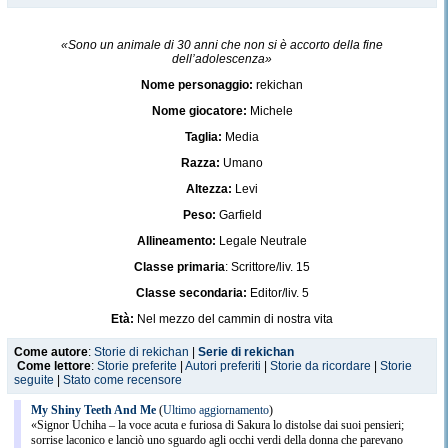
«Sono un animale di 30 anni che non si è accorto della fine
dell’adolescenza»
Nome personaggio:
rekichan
Nome giocatore:
Michele
Taglia:
Media
Razza:
Umano
Altezza:
Levi
Peso:
Garfield
Allineamento:
Legale Neutrale
Classe primaria
: Scrittore/liv. 15
Classe secondaria:
Editor/liv. 5
Età:
Nel mezzo del cammin di nostra vita
Segni particolari:
occhiali, codino
Come autore
:
Storie di rekichan
|
Serie di rekichan
Come lettore
:
Storie preferite
|
Autori preferiti
|
Storie da ricordare
|
Storie
Data creazione:
20/09/1988
seguite
|
Stato come recensore
My Shiny Teeth And Me
(
Ultimo aggiornamento
)
«Signor Uchiha – la voce acuta e furiosa di Sakura lo distolse dai suoi pensieri;
sorrise laconico e lanciò uno sguardo agli occhi verdi della donna che parevano