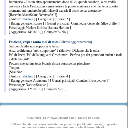
fulminarlo – Ho un altro appuntamento dopo di lei, quindi collabori, o mi vedrò
costretta a farle l’estrazione senza lastra e le posso assicurare che niente in questo
momento mi renderebbe più felice di cavarle il dente senza anestesia».
[Raccolta MadaSaku; Dentista!AU]
[ Autore:
rekichan
] [ Categoria: ] [ Storie: 2 ]
[ Rating generale: Rosso ] [ Generi principali: Commedia, Generale, Slice of life ] [
Personaggi: Madara Uchiha, Sakura Haruno ]
[ Aggiornata: 14/01/18 ] [ Completa? - No ]
Festività, volpi e tanto mal di testa
(
Ultimo aggiornamento
)
Sasuke Uchiha non sopporta le feste.
Anzi, a dirla tutta "non sopportare" è riduttivo. Diciamo che le odia.
Più di Itachi. Più della lingua di Orochimaru. Perfino più dei pomodori andati a male
e delle fan girl!
Peccato che ad una testa bionda di sua conoscenza piacciano.
Troppo.
[SasuNaru
[ Autore:
rekichan
] [ Categoria: ] [ Storie: 4 ]
[ Rating generale: Arancione ] [ Generi principali: Comico, Introspettivo ] [
Personaggi: Naruto/Sasuke ]
CA
Arm.
Scudo
Des.
Taglia
Nat.
Dev.
Varie
[ Aggiornata: 12/03/10 ] [ Completa? - Sì ]
11
0
0
0
0
0
0
+1
© dal 2001, EFP (www.efpfanfic.net). Creato da Erika.
Dado vita
d6
EFP non ha alcuna responsabilità per gli scritti pubblicati in esso, in quanto
esclusiva opera e proprietà degli autori che li hanno ideati.