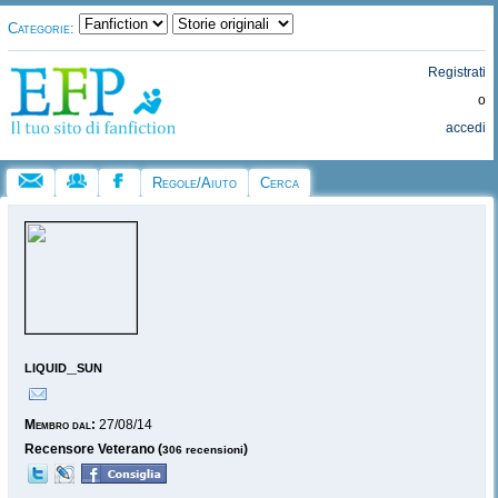
Categorie:
Registrati
o
accedi
Regole/Aiuto
Cerca
liquid_sun
Membro dal:
27/08/14
Recensore Veterano (
)
306 recensioni