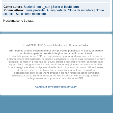
Come autore
:
Storie di liquid_sun
|
Serie di liquid_sun
Come lettore
:
Storie preferite
|
Autori preferiti
|
Storie da ricordare
|
Storie
seguite
|
Stato come recensore
Nessuna serie trovata.
© dal 2001, EFP (www.efpfanfic.net). Creato da Erika.
EFP non ha alcuna responsabilità per gli scritti pubblicati in esso, in quanto
esclusiva opera e proprietà degli autori che li hanno ideati.
Il materiale presente su EFP non può essere riprodotto altrove senza il consenso
del proprietario del materiale, nemmeno parzialmente (con la sola esclusione di brevi
citazioni, sempre in presenza dei dovuti credits e nei limiti e termini concessi dalla
legge). Tutti i soggetti descritti nelle storie sono maggiorenni e/o comunque fittizi.
I personaggi e le situazioni presenti nelle fanfic di questo sito sono utilizzati senza
alcun fine di lucro e nel rispetto dei rispettivi proprietari e copyrights.
I detentori dei diritti di copyright sfruttati nelle fan fiction possono richiedere
l'immediata cessazione dell'utilizzo del loro materiale, con una segnalazione
adeguatamente supportata da inoltrare ad EFP.
Cambia il consenso sulla privacy