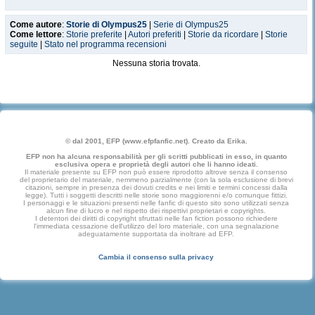
Come autore
:
Storie di Olympus25
|
Serie di Olympus25
Come lettore
:
Storie preferite
|
Autori preferiti
|
Storie da ricordare
|
Storie
seguite
|
Stato nel programma recensioni
Nessuna storia trovata.
© dal 2001, EFP (www.efpfanfic.net). Creato da Erika.
EFP non ha alcuna responsabilità per gli scritti pubblicati in esso, in quanto
esclusiva opera e proprietà degli autori che li hanno ideati.
Il materiale presente su EFP non può essere riprodotto altrove senza il consenso
del proprietario del materiale, nemmeno parzialmente (con la sola esclusione di brevi
citazioni, sempre in presenza dei dovuti credits e nei limiti e termini concessi dalla
legge). Tutti i soggetti descritti nelle storie sono maggiorenni e/o comunque fittizi.
I personaggi e le situazioni presenti nelle fanfic di questo sito sono utilizzati senza
alcun fine di lucro e nel rispetto dei rispettivi proprietari e copyrights.
I detentori dei diritti di copyright sfruttati nelle fan fiction possono richiedere
l'immediata cessazione dell'utilizzo del loro materiale, con una segnalazione
adeguatamente supportata da inoltrare ad EFP.
Cambia il consenso sulla privacy