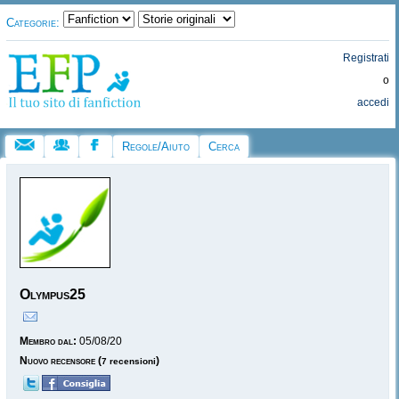
Categorie:
Registrati
o
accedi
Regole/Aiuto
Cerca
Olympus25
Membro dal:
05/08/20
Nuovo recensore
(
)
7 recensioni