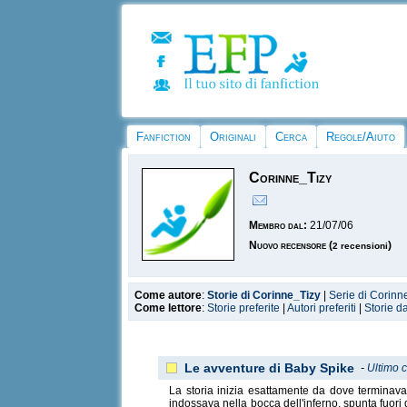
Fanfiction
Originali
Cerca
Regole/Aiuto
Corinne_Tizy
Membro dal:
21/07/06
Nuovo recensore
(
)
2 recensioni
Come autore
:
Storie di Corinne_Tizy
|
Serie di Corinn
Come lettore
:
Storie preferite
|
Autori preferiti
|
Storie d
Le avventure di Baby Spike
-
Ultimo c
La storia inizia esattamente da dove terminava 
indossava nella bocca dell'inferno, spunta fuori 