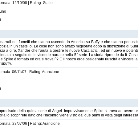
ornata: 12/10/08 | Rating: Giallo
suno
i
i narrati nei fumetti che stanno uscendo in America su Buffy e che stanno per usc
Scozia in un castello. Le cose non sono affatto migliorate dopo la distruzione di Sun
za a giro, Xander che l'aiuta a gestire le nuove Cacciatrici, ed un nuovo e potent
catenata a seguito delle vicende narrate nella 5° serie. La storia riprende da lì. C
pike è tornato ed ora si trova lì? E il nostro eroe ossigenato riuscirà a vincere la s
 spuffy.
iornata: 06/11/07 | Rating: Arancione
i
recisato della quinta serie di Angel. Improvvisamente Spike si trova ad avere un
a lo scoprirete dato che l'incontro viene visto dai due punti di vista degli interessa
iornata: 23/07/06 | Rating: Arancione