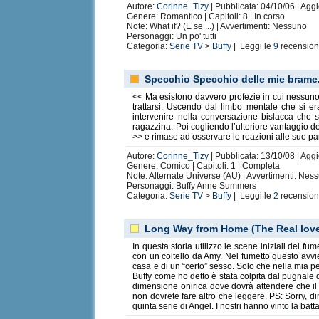
Autore:
Corinne_Tizy
| Pubblicata: 04/10/06 | Agg
Genere: Romantico | Capitoli: 8 | In corso
Note: What if? (E se ...) | Avvertimenti: Nessuno
Personaggi: Un po' tutti
Categoria:
Serie TV
>
Buffy
| Leggi le
9
recension
Specchio Specchio delle mie brame.
<< Ma esistono davvero profezie in cui nessuno
trattarsi. Uscendo dal limbo mentale che si er
intervenire nella conversazione bislacca che 
ragazzina. Poi cogliendo l’ulteriore vantaggio d
>> e rimase ad osservare le reazioni alle sue pa
Autore:
Corinne_Tizy
| Pubblicata: 13/10/08 | Agg
Genere: Comico | Capitoli: 1 | Completa
Note: Alternate Universe (AU) | Avvertimenti: Nes
Personaggi: Buffy Anne Summers
Categoria:
Serie TV
>
Buffy
| Leggi le
2
recension
Long Way from Home (The Real lov
In questa storia utilizzo le scene iniziali del fu
con un coltello da Amy. Nel fumetto questo avvi
casa e di un “certo” sesso. Solo che nella mia p
Buffy come ho detto è stata colpita dal pugnale 
dimensione onirica dove dovrà attendere che il s
non dovrete fare altro che leggere. PS: Sorry, di
quinta serie di Angel. I nostri hanno vinto la bat