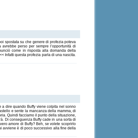
poi spostata su che genere di profezia poteva
va avrebbe perso per sempre l’opportunità di
annunciò come in risposta alla domanda della
 Infatti questa profezia parla di una nascita.
Vale a dire quando Buffy viene colpita nel sonno
 castello e sente la mancanza della mamma, di
ia. Quindi facciamo il punto della situazione,
erà. Di conseguenza Buffy cade in una sorta di
 vero amore di Buffy? Beh, se volete scoprirlo
ui avviene è di poco successivo alla fine della