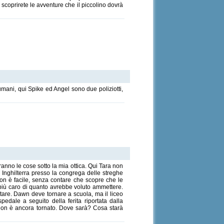
 scoprirete le avventure che il piccolino dovrà
umani, qui Spike ed Angel sono due poliziotti,
ranno le cose sotto la mia ottica. Qui Tara non
 Inghilterra presso la congrega delle streghe
non è facile, senza contare che scopre che le
è più caro di quanto avrebbe voluto ammettere.
tare. Dawn deve tornare a scuola, ma il liceo
pedale a seguito della ferita riportata dalla
e non è ancora tornato. Dove sarà? Cosa starà