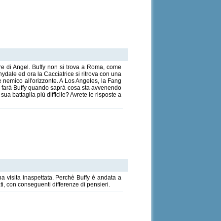
ire di Angel. Buffy non si trova a Roma, come
nydale ed ora la Cacciatrice si ritrova con una
e nemico all'orizzonte. A Los Angeles, la Fang
osa farà Buffy quando saprà cosa sta avvenendo
ua battaglia più difficile? Avrete le risposte a
a visita inaspettata. Perchè Buffy è andata a
ti, con conseguenti differenze di pensieri.