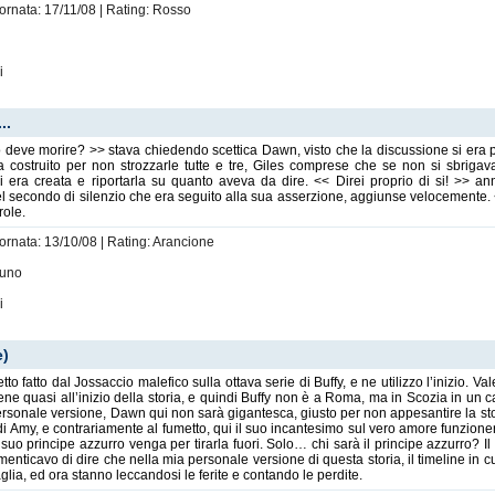
iornata: 17/11/08 | Rating: Rosso
i
..
 deve morire? >> stava chiedendo scettica Dawn, visto che la discussione si era 
a costruito per non strozzarle tutte e tre, Giles comprese che se non si sbriga
si era creata e riportarla su quanto aveva da dire. << Direi proprio di si! >> 
el secondo di silenzio che era seguito alla sua asserzione, aggiunse velocemente. <<
role.
iornata: 13/10/08 | Rating: Arancione
suno
i
e)
metto fatto dal Jossaccio malefico sulla ottava serie di Buffy, e ne utilizzo l’inizio. 
ene quasi all’inizio della storia, e quindi Buffy non è a Roma, ma in Scozia in un
ersonale versione, Dawn qui non sarà gigantesca, giusto per non appesantire la stor
di Amy, e contrariamente al fumetto, qui il suo incantesimo sul vero amore funzion
uo principe azzurro venga per tirarla fuori. Solo… chi sarà il principe azzurro? Il
menticavo di dire che nella mia personale versione di questa storia, il timeline in c
taglia, ed ora stanno leccandosi le ferite e contando le perdite.