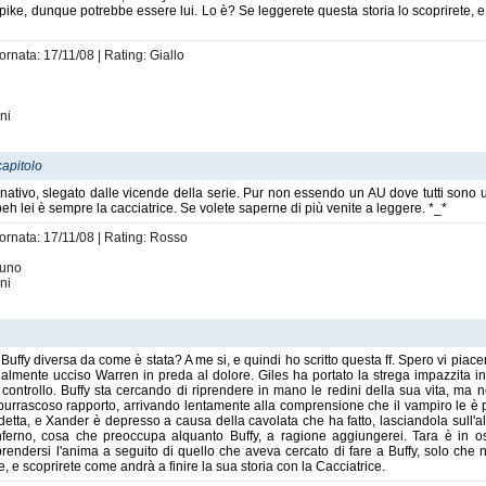
Spike, dunque potrebbe essere lui. Lo è? Se leggerete questa storia lo scoprirete, e
ornata: 17/11/08 | Rating: Giallo
ni
capitolo
ernativo, slegato dalle vicende della serie. Pur non essendo un AU dove tutti sono 
eh lei è sempre la cacciatrice. Se volete saperne di più venite a leggere. *_*
iornata: 17/11/08 | Rating: Rosso
suno
ni
Buffy diversa da come è stata? A me si, e quindi ho scritto questa ff. Spero vi piace
lmente ucciso Warren in preda al dolore. Giles ha portato la strega impazzita in
 controllo. Buffy sta cercando di riprendere in mano le redini della sua vita, ma 
oro burrascoso rapporto, arrivando lentamente alla comprensione che il vampiro le 
ta, e Xander è depresso a causa della cavolata che ha fatto, lasciandola sull'al
'inferno, cosa che preoccupa alquanto Buffy, a ragione aggiungerei. Tara è in os
iprendersi l'anima a seguito di quello che aveva cercato di fare a Buffy, solo ch
, e scoprirete come andrà a finire la sua storia con la Cacciatrice.