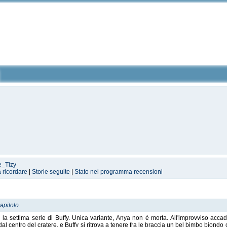
e_Tizy
a ricordare
|
Storie seguite
|
Stato nel programma recensioni
apitolo
la settima serie di Buffy. Unica variante, Anya non è morta. All'improvviso acca
dal centro del cratere, e Buffy si ritrova a tenere fra le braccia un bel bimbo biond