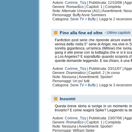
Autore:
Corinne_Tizy
| Pubblicata: 12/10/08 | Aggi
Genere: Romantico | Capitoli: 1 | Completa
Note: Alternate Universe (AU) | Avvertimenti: Nes
Personaggi: Buffy Anne Summers
Categoria:
Serie TV
>
Buffy
| Leggi le
2
recension
Fino alla fine ed oltre
-
Ultimo capitolo
Fanfiction post serie che riprende alcuni event
veniva detto nella 5° serie di Angel, ma vive in 
sorella gigantesca, un'amica (Willow) che svolaz
gang è alle prese con la battaglia che vi si è s
a Los Angeles? E soprattutto quando scoprirà che S
queste domande leggendo. E sia chiaro, è una ff
Autore:
Corinne_Tizy
| Pubblicata: 03/11/07 | Agg
Genere: Drammatico | Capitoli: 2 | In corso
Note: Nessuna | Avvertimenti: Spoiler!
Personaggi: Un po' tutti
Categoria:
Serie TV
>
Buffy
| Leggi le
3
recension
Incontri
Questa breve storia si svolge in un momento imp
trovarlo? E come reagirà Spike? Leggendo la stori
Autore:
Corinne_Tizy
| Pubblicata: 23/07/06 | Agg
Genere: Romantico | Capitoli: 1 | Completa
Note: Nessuna | Avvertimenti: Spoiler!
Personaggi: William Spike