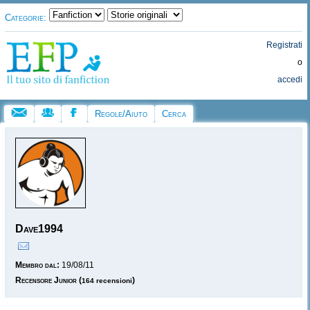
Categorie:
Registrati
o
accedi
Regole/Aiuto
Cerca
Dave1994
Membro dal:
19/08/11
Recensore Junior
(
)
164 recensioni