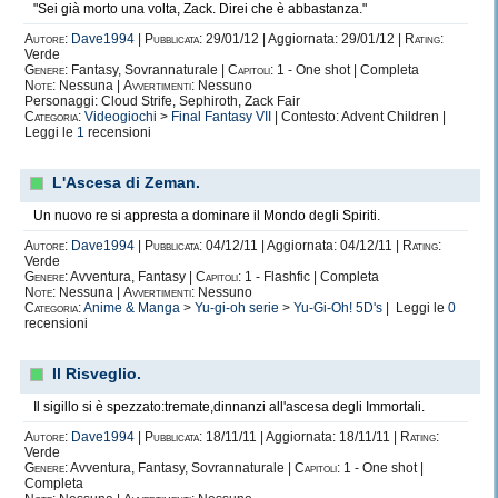
"Sei già morto una volta, Zack. Direi che è abbastanza."
Autore:
Dave1994
|
Pubblicata:
29/01/12 | Aggiornata: 29/01/12 |
Rating:
Verde
Genere:
Fantasy, Sovrannaturale |
Capitoli:
1 - One shot | Completa
Note:
Nessuna |
Avvertimenti:
Nessuno
Personaggi: Cloud Strife, Sephiroth, Zack Fair
Categoria:
Videogiochi
>
Final Fantasy VII
| Contesto: Advent Children |
Leggi le
1
recensioni
L'Ascesa di Zeman.
Un nuovo re si appresta a dominare il Mondo degli Spiriti.
Autore:
Dave1994
|
Pubblicata:
04/12/11 | Aggiornata: 04/12/11 |
Rating:
Verde
Genere:
Avventura, Fantasy |
Capitoli:
1 - Flashfic | Completa
Note:
Nessuna |
Avvertimenti:
Nessuno
Categoria:
Anime & Manga
>
Yu-gi-oh serie
>
Yu-Gi-Oh! 5D's
| Leggi le
0
recensioni
Il Risveglio.
Il sigillo si è spezzato:tremate,dinnanzi all'ascesa degli Immortali.
Autore:
Dave1994
|
Pubblicata:
18/11/11 | Aggiornata: 18/11/11 |
Rating:
Verde
Genere:
Avventura, Fantasy, Sovrannaturale |
Capitoli:
1 - One shot |
Completa