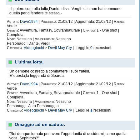
-Il potere controlla tutto,Dante- disse Vergil -e tu non hai nemmeno
quello per difendere te stesso.-
Autore:
Dave1994
|
Pubblicata:
21/02/12 | Aggiornata: 21/02/12 |
Rating:
Verde
Genere:
Avventura, Fantasy, Sovrannaturale |
Capitoli:
1 - One shot |
Completa
Note:
Nessuna |
Avvertimenti:
Nessuno
Personaggi: Dante, Vergil
Categoria:
Videogiochi
>
Devil May Cry
| Leggi le
0
recensioni
L'ultima lotta.
Un demone,costretto a combattere i suoi fratelli.
E' questa,la leggenda di Sparda.
Autore:
Dave1994
|
Pubblicata:
21/02/12 | Aggiornata: 21/02/12 |
Rating:
Verde
Genere:
Avventura, Fantasy, Sovrannaturale |
Capitoli:
1 - One shot |
Completa
Note:
Nessuna |
Avvertimenti:
Nessuno
Personaggi: Altro Personaggio
Categoria:
Videogiochi
>
Devil May Cry
| Leggi le
1
recensioni
Omaggio ad un caduto.
"Sei dunque tornato per avere l'opportunità di uccidermi, come quella
volta, Sephiroth?"