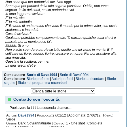
Non sono qua per parlarvi di me. Non oggi.
Sono qua per parlarvi della mia segreta passione. Oddio, non tanto
segreta: in fin dei conti, ne sto parlando a voi.
Io amo leggere e scrivere.
E' la mia vita.
E' la mia melodia.
E' il suono di un bambino che vede il mondo per la prima volta, con occhi
spalancati e increduli.
Cosa è scrivere?
Qualcuno potrebbe semplicemente dire "è narrare qualche cosa che ti è
passata per la mente poco fa".
Mhhhh. Sì e no.
Non è solo spendere parole su tutto quello che mi viene in mente. E' il
coltivare un fiore, vederlo fiorire, crescere e morire. Per poi assistere alla
sua rinascita.
Questa è la scrittura, per me.
La mia raison d'etré.
Come autore
:
Storie di Dave1994
|
Serie di Dave1994
Come lettore
:
Storie preferite
|
Autori preferiti
|
Storie da ricordare
|
Storie
seguite
|
Stato nel programma recensioni
Contratto con l'oscurità.
-Puoi avere la t-t-t-tua seconda chance....-
Autore:
Dave1994
|
Pubblicata:
27/02/12 | Aggiornata: 27/02/12 |
Rating:
Verde
Genere:
Dark, Sovrannaturale |
Capitoli:
1 - One shot | Completa