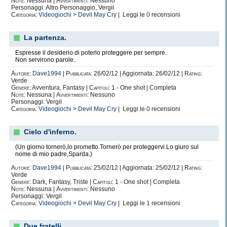
Note:
Nessuna |
Avvertimenti:
Nessuno
Personaggi: Altro Personaggio, Vergil
Categoria:
Videogiochi
>
Devil May Cry
| Leggi le
0
recensioni
La partenza.
Espresse il desiderio di poterlo proteggere per sempre.
Non servirono parole.
Autore:
Dave1994
|
Pubblicata:
26/02/12 | Aggiornata: 26/02/12 |
Rating:
Verde
Genere:
Avventura, Fantasy |
Capitoli:
1 - One shot | Completa
Note:
Nessuna |
Avvertimenti:
Nessuno
Personaggi: Vergil
Categoria:
Videogiochi
>
Devil May Cry
| Leggi le
0
recensioni
Cielo d'inferno.
(Un giorno tornerò,lo prometto.Tornerò per proteggervi.Lo giuro sul
nome di mio padre,Sparda.)
Autore:
Dave1994
|
Pubblicata:
25/02/12 | Aggiornata: 25/02/12 |
Rating:
Verde
Genere:
Dark, Fantasy, Triste |
Capitoli:
1 - One shot | Completa
Note:
Nessuna |
Avvertimenti:
Nessuno
Personaggi: Vergil
Categoria:
Videogiochi
>
Devil May Cry
| Leggi le
1
recensioni
Due fratelli.