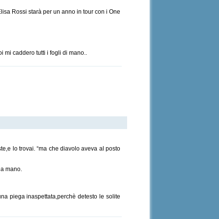
Elisa Rossi starà per un anno in tour con i One
mi caddero tutti i fogli di mano..
ste,e lo trovai. “ma che diavolo aveva al posto
lla mano.
una piega inaspettata,perchè detesto le solite