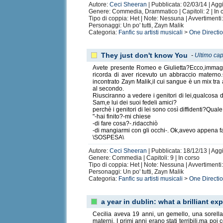
Autore:
Ceci Sheeran
| Pubblicata: 02/03/14 | Aggi
Genere: Commedia, Drammatico | Capitoli: 2 | In 
Tipo di coppia: Het | Note: Nessuna | Avvertiment
Personaggi: Un po' tutti, Zayn Malik
Categoria:
Fanfic su artisti musicali
>
One Directi
They just don't know You
-
Ultimo cap
Avete presente Romeo e Giulietta?Ecco,immaginat
ricorda di aver ricevuto un abbraccio materno
incontrato Zayn Malik,il cui sangue è un mix tra a
al secondo.
Riusciranno a vedere i genitori di lei,qualcosa 
Sam,e lui dei suoi fedeli amici?
perchè i genitori di lei sono così diffidenti?Qual
"-hai finito?-mi chiese
-di fare cosa?-.ridacchiò
-di mangiarmi con gli occhi-. Ok,avevo appena fa
\SOSPESA\
Autore:
Ceci Sheeran
| Pubblicata: 18/12/13 | Aggi
Genere: Commedia | Capitoli: 9 | In corso
Tipo di coppia: Het | Note: Nessuna | Avvertiment
Personaggi: Un po' tutti, Zayn Malik
Categoria:
Fanfic su artisti musicali
>
One Directi
a year in dublin: what a brilliant ex
Cecilia aveva 19 anni, un gemello, una sorella
materni. I primi anni erano stati terribili,ma po