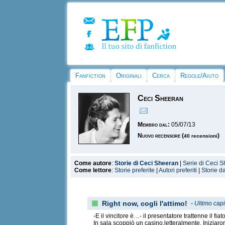
Fanfiction
Originali
Cerca
Regole/Aiuto
Ceci Sheeran
Membro dal:
05/07/13
Nuovo recensore
(
)
40 recensioni
Come autore
:
Storie di Ceci Sheeran
|
Serie di Ceci 
Come lettore
:
Storie preferite
|
Autori preferiti
|
Storie d
Right now, cogli l'attimo!
-
Ultimo capi
-E il vincitore è…- il presentatore trattenne il fi
In sala scoppiò un casino,letteralmente. Iniziaro