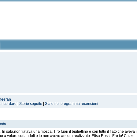
Sheeran
a ricordare
|
Storie seguite
|
Stato nel programma recensioni
tolo
ato. In sala,non fiatava una mosca. Tirò fuori il bigliettino e con tutto il fiato che av
no a volare coriandoli,e io non avevo ancora realizzato: Elisa Rossi. Ero io! Cazzo!!