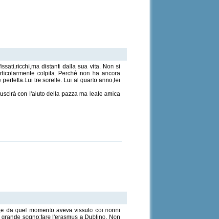
ati,ricchi,ma distanti dalla sua vita. Non si
articolarmente colpita. Perchè non ha ancora
perfetta.Lui tre sorelle. Lui al quarto anno,lei
iuscirà con l'aiuto della pazza ma leale amica
eo,e da quel momento aveva vissuto coi nonni
 piu grande sogno:fare l'erasmus a Dublino. Non