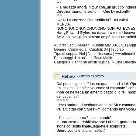
***
- la ragazza andrà in tour con..un gruppo inglese
Direction signori e signori!!!I One Direction!!!-
****
-wow! La canzone l’hai scritta tu?-. mi voltai.
MERDA.
NONONONONONONONONO NON POTEVA ESSE
Harry,Edward Styles era davanti a me,mi faceva om
Se vi ho invogliato almeno un pò,fateci un salto!
Autore:
Ceci Sheeran
| Pubblicata: 30/11/13 | Agg
Genere: Commedia | Capitoli: 34 | In corso
Tipo di coppia: Het | Note: Nessuna | Avvertiment
Personaggi: Un po' tutti, Zayn Malik
Categoria:
Fanfic su artisti musicali
>
One Directi
Rehab
-
Ultimo capitolo
Dal primo capitolo:"-tesoro quanto duri a letto?pe
-mi chiamo Jennifer. voi come vi chiamate?-conti
-non ce ne frega un emerito cazzo di dire i nost
dei capelli??!
********
-devo andare..ci vediamo domani!!Ah e comunque
-fai amicizia con Styles?-mi domandò una voce,e 
...
-di cosa hai paura?-mi domandò"
In una casa di riabiliatazione.Lui non guarda in
storie col solito finale..leggete e scoprirete!!
Spero vogliate farci un salto!:)