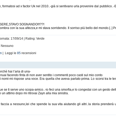
, formatosi ad x factor Uk nel 2010..-già si sentivano urla provenire dal pubblico..-
RE,STAVO SOGNANDO!!!??!
bra con la sua altezza,e mi stava sorridendo. Il sorriso più bello del mondo.[..] Poi 
!
iornata: 17/09/14 | Rating: Verde
i: Nessuno
on
| Leggi le
85
recensioni
rchè hai l’aria di una-
nuai facendo finta di non aver sentito i commenti poco casti sul mio conto
ri nomi-mi rispose una voce. Era quella che aveva parlato prima. Lo scorsi tra le te
 se ti serve uno scopa-amico..-io feci una smorfia,e lo congedai con un gesto de
un attimo dopo mi ritrovai Zayn alla mia sinistra.
 faccia a nessuno,lei che spende la sua vita aiutando gli altri..la storia prenderà 