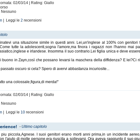
ornata: 02/03/14 | Rating: Giallo
corso
i: Nessuno
on
| Leggi le
2
recensioni
itolo
evi una situazione simile in questi anni. Lei,un'inglese al 100% con genitori fiss
.Come tutte la adolescenti,sogna l'amore,ma finora i ragazzi non l'hanno mai p
siatico,inglese e irlandese. Insomma il suo contrario.Lei figlia unica e deve essere 
di buono in Zayn,così che possano levarsi la maschera della diffidenza? E lei?Ci r
e passato oscuro si cela? Spero di avervi abbastanza incuriosite...
tto una colossale,figura,di merda!"
ornata: 02/03/14 | Rating: Giallo
i: Nessuno
on
| Leggi le
10
recensioni
perience!
-
Ultimo capitolo
 piu piccola,Agnese. I suoi genitori erano morti anni prima,in un incidente aer
i con l'aiuto di molte persone,era riuscita a sollevarsi. Ora aveva raggiunto il suo