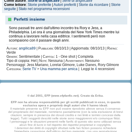
Come autore
:
Storie di angilica89
|
Serie di angilica89
Come lettore
:
Storie preferite
|
Autori preferiti
|
Storie da ricordare
|
Storie
seguite
|
Stato nel programma recensioni
Perfetti insieme
Sono passati tre anni dall'ultimo incontro tra Rory e Jess, a
Philadelphia. Lei ora è una giornalista del New York Times mentre lui
continua a lavorare nella casa editrice. I sentimenti però non
scompaiono con il passare degli anni.
Autore:
angilica89
|
Pubblicata:
08/10/13 | Aggiornata: 08/10/13 |
Rating:
Verde
Genere:
Sentimentale |
Capitoli:
1 - One shot | Completa
Tipo di coppia: Het |
Note:
Nessuna |
Avvertimenti:
Nessuno
Personaggi: Jess Mariano, Lorelai Gilmore, Luke Danes, Rory Gilmore
Categoria:
Serie TV
>
Una mamma per amica
| Leggi le
4
recensioni
© dal 2001, EFP (www.efpfanfic.net). Creato da Erika.
EFP non ha alcuna responsabilità per gli scritti pubblicati in esso, in quanto
esclusiva opera e proprietà degli autori che li hanno ideati.
Il materiale presente su EFP non può essere riprodotto altrove senza il consenso
del proprietario del materiale, nemmeno parzialmente (con la sola esclusione di brevi
citazioni, sempre in presenza dei dovuti credits e nei limiti e termini concessi dalla
legge). Tutti i soggetti descritti nelle storie sono maggiorenni e/o comunque fittizi.
I personaggi e le situazioni presenti nelle fanfic di questo sito sono utilizzati senza
alcun fine di lucro e nel rispetto dei rispettivi proprietari e copyrights.
I detentori dei diritti di copyright sfruttati nelle fan fiction possono richiedere
l'immediata cessazione dell'utilizzo del loro materiale, con una segnalazione