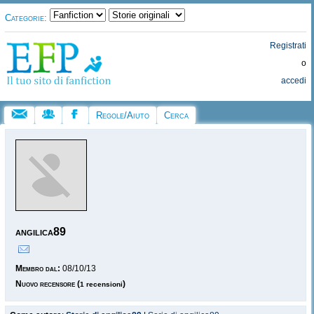
Categorie:
Registrati
o
accedi
Regole/Aiuto
Cerca
angilica89
Membro dal:
08/10/13
Nuovo recensore
(
)
1 recensioni