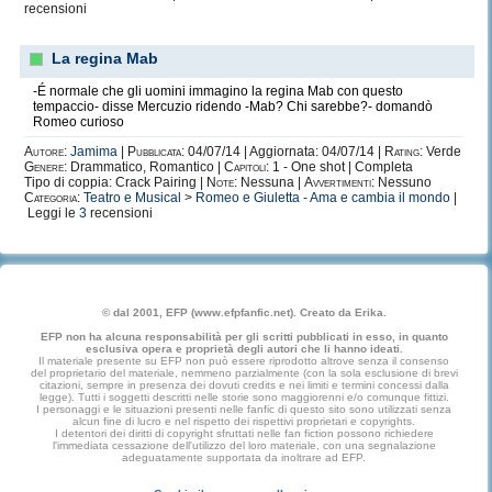
recensioni
La regina Mab
-É normale che gli uomini immagino la regina Mab con questo
tempaccio- disse Mercuzio ridendo -Mab? Chi sarebbe?- domandò
Romeo curioso
Autore:
Jamima
|
Pubblicata:
04/07/14 | Aggiornata: 04/07/14 |
Rating:
Verde
Genere:
Drammatico, Romantico |
Capitoli:
1 - One shot | Completa
Tipo di coppia: Crack Pairing |
Note:
Nessuna |
Avvertimenti:
Nessuno
Categoria:
Teatro e Musical
>
Romeo e Giuletta - Ama e cambia il mondo
|
Leggi le
3
recensioni
© dal 2001, EFP (www.efpfanfic.net). Creato da Erika.
EFP non ha alcuna responsabilità per gli scritti pubblicati in esso, in quanto
esclusiva opera e proprietà degli autori che li hanno ideati.
Il materiale presente su EFP non può essere riprodotto altrove senza il consenso
del proprietario del materiale, nemmeno parzialmente (con la sola esclusione di brevi
citazioni, sempre in presenza dei dovuti credits e nei limiti e termini concessi dalla
legge). Tutti i soggetti descritti nelle storie sono maggiorenni e/o comunque fittizi.
I personaggi e le situazioni presenti nelle fanfic di questo sito sono utilizzati senza
alcun fine di lucro e nel rispetto dei rispettivi proprietari e copyrights.
I detentori dei diritti di copyright sfruttati nelle fan fiction possono richiedere
l'immediata cessazione dell'utilizzo del loro materiale, con una segnalazione
adeguatamente supportata da inoltrare ad EFP.