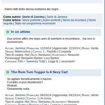
Siamo fatti della stessa sostanza dei sogni...
Come autore
:
Storie di Jamima
|
Serie di Jamima
Come lettore
:
Storie preferite
|
Autori preferiti
|
Storie da ricordare
|
Storie
seguite
|
Stato nel programma recensioni
In un attimo
Due anime affini che dopo anni di sventure si rincontrano... ma non si
riconoscono.
Autore:
Jamima
|
Pubblicata:
12/10/14 | Aggiornata: 12/10/14 |
Rating:
Verde
Genere:
Malinconico |
Capitoli:
1 - Flashfic | Completa
Tipo di coppia: Het |
Note:
Nessuna |
Avvertimenti:
Nessuno
Personaggi: Benjamin Barker, Lucy Barker
Categoria:
Film
>
Sweeney Todd
| Leggi le
1
recensioni
The Rum Tum Tugger Is A Sexy Cat!
So agitare freneticamente il bacino.
Cos'altro si può desiderare?
Ahahah.
Ovviamente nulla.
Autore:
Jamima
|
Pubblicata:
04/10/14 | Aggiornata: 04/10/14 |
Rating:
Verde
Genere:
Comico |
Capitoli:
1 | In corso
Tipo di coppia: Het |
Note:
Nessuna |
Avvertimenti:
Nessuno