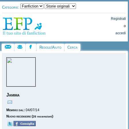
Categorie:
Registrati
o
accedi
Regole/Aiuto
Cerca
Jamima
Membro dal:
04/07/14
Nuovo recensore
(
)
26 recensioni