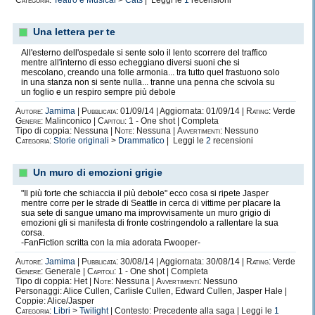
Categoria:
Teatro e Musical
>
Cats
| Leggi le
1
recensioni
Una lettera per te
All'esterno dell'ospedale si sente solo il lento scorrere del traffico
mentre all'interno di esso echeggiano diversi suoni che si
mescolano, creando una folle armonia... tra tutto quel frastuono solo
in una stanza non si sente nulla... tranne una penna che scivola su
un foglio e un respiro sempre più debole
Autore:
Jamima
|
Pubblicata:
01/09/14 | Aggiornata: 01/09/14 |
Rating:
Verde
Genere:
Malinconico |
Capitoli:
1 - One shot | Completa
Tipo di coppia: Nessuna |
Note:
Nessuna |
Avvertimenti:
Nessuno
Categoria:
Storie originali
>
Drammatico
| Leggi le
2
recensioni
Un muro di emozioni grigie
"Il più forte che schiaccia il più debole" ecco cosa si ripete Jasper
mentre corre per le strade di Seattle in cerca di vittime per placare la
sua sete di sangue umano ma improvvisamente un muro grigio di
emozioni gli si manifesta di fronte costringendolo a rallentare la sua
corsa.
-FanFiction scritta con la mia adorata Fwooper-
Autore:
Jamima
|
Pubblicata:
30/08/14 | Aggiornata: 30/08/14 |
Rating:
Verde
Genere:
Generale |
Capitoli:
1 - One shot | Completa
Tipo di coppia: Het |
Note:
Nessuna |
Avvertimenti:
Nessuno
Personaggi: Alice Cullen, Carlisle Cullen, Edward Cullen, Jasper Hale |
Coppie: Alice/Jasper
Categoria:
Libri
>
Twilight
| Contesto: Precedente alla saga | Leggi le
1