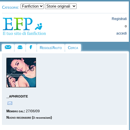
Categorie:
Registrati
o
accedi
Regole/Aiuto
Cerca
_aphrodite
Membro dal:
27/06/09
Nuovo recensore
(
)
3 recensioni