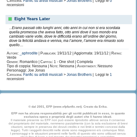
Categoria:
Fanfic su artisti musicali
>
Jonas Brothers
| Leggi le
0
faccino, mi ha insegnato che è meglio dare agli altri cosa vogliono vedere e no
recensioni
loro vedessero. Mi ha insegnato che l'amore non è per sempre, mi ha aiutato c
superare momenti difficili. Mi predica costantemente sui rischi dell'alcool e de
il valore di essere fratelli, il valore di prendersi cura di chi ne ha bisogno. L'ap
Eight Years Later
ha maggiormento marcato valori che fin da bambina cercavano di farmi capire.
2.
JLO
, Jennifer Lopez. Mi domando chi non la ami, chi non l'apprezzi, chi non si
...Erano passati otto lunghi anni, otto anni in cui non si era scordata
vitalità, dalla sua allegria, dal suo sorriso sfavillante, dalla sua risata. Una ra
quella promessa che aveva fatto, otto anni dove il suo mondo era
una ragazza che racconta le sue esperienze, una semplice ragazza diventata 
cambiato varie volte, dove le difficoltà erano all’ordine del giorno,
lavorato tanto, ci ha messo tanta volontà e ha raggiunto il suo sogno. Non potre
dove la felicità andava e veniva, ma l’amore, l’amore era rimasto solo
la sua immagine viaggia nei ricordi di quando ero bambina e poi infin dei cont
quello....
stesso nome, ops me lo sono lasciata scappare haha.
3.
Joe Jonas
. Lui è recente, molto recente, non è un idolo, non per me, ma per l
Autore:
_aphrodite
|
Pubblicata:
19/11/12 | Aggiornata: 19/11/12 |
Rating:
ragazzine, di adolescenti, di giovani donne che crescono, lui lo è. Lo ammiro,
Verde
sapone, non nasconde niente, rivela sempre tutto e ritiene le proprie fan un uni
Genere:
Romantico |
Capitoli:
1 - One shot | Completa
mie ragazze". Di lui ci sarebbe tanto da dire, ma la sua musica, quella da solo,
Tipo di coppia: Nessuna |
Note:
Nessuna |
Avvertimenti:
Nessuno
a scrivere e questo gliene devo tanto, perchè la mia fantasia ha ripreso a corre
Personaggi: Joe Jonas
"Se hai un sogno, tu lo devi proteggere, quan
Categoria:
Fanfic su artisti musicali
>
Jonas Brothers
| Leggi le
1
sanno fare qualcosa lo dicono a te che non lo sa
recensioni
qualcosa… vai lì e inseguila!" - La Ricerca del
CODE by aphro;
© dal 2001, EFP (www.efpfanfic.net). Creato da Erika.
EFP non ha alcuna responsabilità per gli scritti pubblicati in esso, in quanto
esclusiva opera e proprietà degli autori che li hanno ideati.
Il materiale presente su EFP non può essere riprodotto altrove senza il consenso
del proprietario del materiale, nemmeno parzialmente (con la sola esclusione di brevi
citazioni, sempre in presenza dei dovuti credits e nei limiti e termini concessi dalla
legge). Tutti i soggetti descritti nelle storie sono maggiorenni e/o comunque fittizi.
I personaggi e le situazioni presenti nelle fanfic di questo sito sono utilizzati senza
alcun fine di lucro e nel rispetto dei rispettivi proprietari e copyrights.