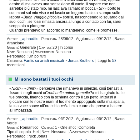
dentro di me avevo una sensazione di vuoto, il sapere che non
sarebbe più stato mio, mi lasciava l'amaro in bocca «
Si?
» portò le
sue mani sul mio viso e mi lasciò un leggero bacio a stampo sulle
labbra «
Buon Viaggio piccola
» sorrisi, nascondendo lo sguardo dai
suoi occhi, se fossi rimasta ancora a lungo a contatto con lui, sarei
scoppiata a piangere.
Quando prendevo un accordo lo mantenevo, come le promesse.
Influenze
:
1.
Mio Nonno
- Diciamoci che lui è il mio idolo, proprio nel vero sign
Autore:
_aphrodite
|
Pubblicata:
28/06/12 | Aggiornata: 09/12/12 |
Rating:
con il suo modo di fare mi ha insegnato tanto e m'insegna tutt'ora. Lui è vera
Arancione
importanti della mia vita, una di quelle di cui non potrei farne mai a meno e 
Genere:
Generale |
Capitoli:
20 | In corso
sempre prezioso.
Note:
Nessuna |
Avvertimenti:
Nessuno
2.
Norma Jean
conosciuta da tutti come Marilyn Monroe. Una delle donne più b
Personaggi: Un po' tutti
migliori attrici, un icona mondiale che tutt'ora non è ancora stata sormontata. L
Categoria:
Fanfic su artisti musicali
>
Jonas Brothers
| Leggi le
58
filosofia, la sua maschera di apparenza, il suo essere, hanno infuenzato pare
recensioni
L'ho sempre adorata e continuerò a farlo.
3.
Leila
, la mia migliore amica. Si dice che una persona influisca un altra con i 
fa. Lei è un insegnante di vita per me, ogni sua esperienza diventa la mia, og
Mi sono bastati i tuoi occhi
diventa il mio. Lei è il sole che illumina le mie giornate.
«
Nick?
» «
uhm?
» percepivi che rimanevo in silenzio, così tornasti a
fissarmi negli occhi «
Credi nelle anime gemelle?
» mi ha girato tra le
tue braccia, finendo con la schiena contro il tuo petto, iniziasti a
giocare con le nostre mani, il tuo mento appoggiato sulla mia spalla,
la tua voce soave all’orecchio «
si
» il mio cuore che prese a battere
all’impazzata
Autore:
_aphrodite
|
Pubblicata:
06/12/12 | Aggiornata: 06/12/12 |
Rating:
Verde
Ispirazione Musicale
:
1.
Jesse McCartney
. Quando mi chiedono chi sia il mio 
Genere:
Romantico |
Capitoli:
1 - One shot | Completa
Nell'adolescenza di tutti prima o poi arriva il momento in cui capita che ti viene
Tipo di coppia: Het |
Note:
Nessuna |
Avvertimenti:
Nessuno
vedendo una certa persona. Io l'ho sentita sentendolo cantare, da lì mi sono i
Personaggi: Nick Jonas
delle sue canzoni, del suo modo di recitare, delle sue passioni. Mi ha insegnato