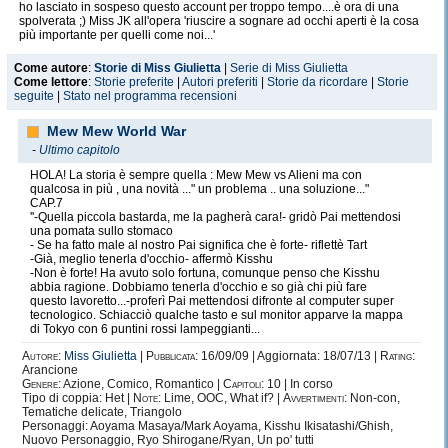
ho lasciato in sospeso questo account per troppo tempo....è ora di una
spolverata ;) Miss JK all'opera 'riuscire a sognare ad occhi aperti è la cosa
più importante per quelli come noi...'
Come autore
:
Storie di Miss Giulietta
|
Serie di Miss Giulietta
Come lettore
:
Storie preferite
|
Autori preferiti
|
Storie da ricordare
|
Storie
seguite
|
Stato nel programma recensioni
Mew Mew World War
-
Ultimo capitolo
HOLA! La storia è sempre quella : Mew Mew vs Alieni ma con
qualcosa in più , una novità ..." un problema .. una soluzione..."
CAP.7
''-Quella piccola bastarda, me la pagherà cara!- gridò Pai mettendosi
una pomata sullo stomaco
- Se ha fatto male al nostro Pai significa che è forte- riflettè Tart
-Già, meglio tenerla d'occhio- affermò Kisshu
-Non è forte! Ha avuto solo fortuna, comunque penso che Kisshu
abbia ragione. Dobbiamo tenerla d'occhio e so già chi più fare
questo lavoretto...-proferì Pai mettendosi difronte al computer super
tecnologico. Schiacciò qualche tasto e sul monitor apparve la mappa
di Tokyo con 6 puntini rossi lampeggianti...
Autore:
Miss Giulietta
|
Pubblicata:
16/09/09 | Aggiornata: 18/07/13 |
Rating:
Arancione
Genere:
Azione, Comico, Romantico |
Capitoli:
10 | In corso
Tipo di coppia: Het |
Note:
Lime, OOC, What if? |
Avvertimenti:
Non-con,
Tematiche delicate, Triangolo
Personaggi: Aoyama Masaya/Mark Aoyama, Kisshu Ikisatashi/Ghish,
Nuovo Personaggio, Ryo Shirogane/Ryan, Un po' tutti