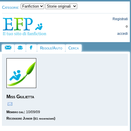
Categorie:
Registrati
o
accedi
Regole/Aiuto
Cerca
Miss Giulietta
Membro dal:
10/09/09
Recensore Junior
(
)
61 recensioni